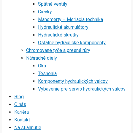
Spätné ventily
Cievky
Manomerty – Meriacia technika
Hydraulické akumulátory
Hydraulické skrutky
Ostatné hydraulické komponenty
Chromované tyče a presné rúry
Náhradné diely
Oká
Tesnenia
Komponenty hydraulických valcov
Vybavenie pre servis hydraulických valcov
Blog
O nás
Kariéra
Kontakt
Na stiahnutie