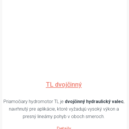
TL dvojčinný
Priamočiary hydromotor TL je
dvojčinný hydraulický valec
,
navrhnutý pre aplikácie, ktoré vyžadujú vysoký výkon a
presný lineárny pohyb v oboch smeroch.
Detaily