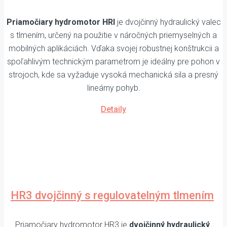
Priamočiary hydromotor HRI
je dvojčinný hydraulický valec
s tlmením, určený na použitie v náročných priemyselných a
mobilných aplikáciách. Vďaka svojej robustnej konštrukcii a
spoľahlivým technickým parametrom je ideálny pre pohon v
strojoch, kde sa vyžaduje vysoká mechanická sila a presný
lineárny pohyb.
Detaily
HR3 dvojčinný s regulovatelným tlmením
Priamočiary hydromotor HR3 je
dvojčinný hydraulický