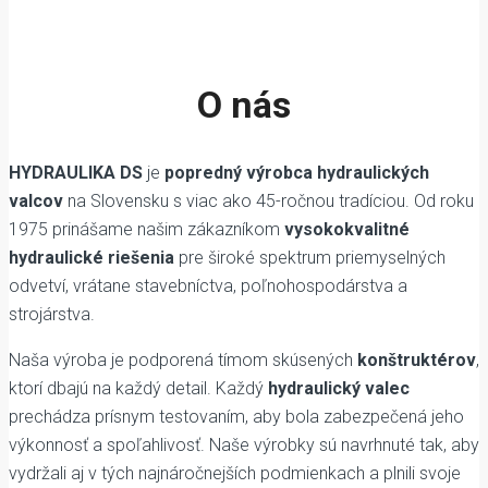
O nás
HYDRAULIKA DS
je
popredný výrobca hydraulických
valcov
na Slovensku s viac ako 45-ročnou tradíciou. Od roku
1975 prinášame našim zákazníkom
vysokokvalitné
hydraulické riešenia
pre široké spektrum priemyselných
odvetví, vrátane stavebníctva, poľnohospodárstva a
strojárstva.
Naša výroba je podporená tímom skúsených
konštruktérov
,
ktorí dbajú na každý detail. Každý
hydraulický valec
prechádza prísnym testovaním, aby bola zabezpečená jeho
výkonnosť a spoľahlivosť. Naše výrobky sú navrhnuté tak, aby
vydržali aj v tých najnáročnejších podmienkach a plnili svoje