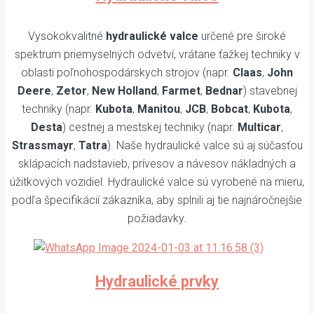
Vysokokvalitné
hydraulické valce
určené pre široké
spektrum priemyselných odvetví, vrátane ťažkej techniky v
oblasti poľnohospodárskych strojov (napr.
Claas
,
John
Deere
,
Zetor
,
New Holland
,
Farmet
,
Bednar
) stavebnej
techniky (napr.
Kubota
,
Manitou
,
JCB
,
Bobcat
,
Kubota
,
Desta
) cestnej a mestskej techniky (napr.
Multicar
,
Strassmayr
,
Tatra
). Naše hydraulické valce sú aj súčasťou
sklápacích nadstavieb, prívesov a návesov nákladných a
úžitkových vozidiel. Hydraulické valce sú vyrobené na mieru,
podľa špecifikácií zákazníka, aby splnili aj tie najnáročnejšie
požiadavky.
Hydraulické prvky