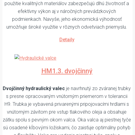
použitie kvalitných materiálov zabezpečujú dlhú životnosť a
efektívny výkon aj v náročných prevádzkových
podmienkach. Navyše, jeho ekonomická výhodnosť
umožňuje široké využitie v rôznych odvetviach priemyslu.
Detaily
HM1.3. dvojčinný
Dvojčinný hydraulický valec
je navrhnutý zo zváranej trubky
s presne opracovaným vnútorným priemerom v tolerancii
H9. Trubka je vybavená privarenými pripojovacími hrdlami s
vnútorným závitom pre vstup tlakového oleja a obsahuje
zátku spolu s pevným okom valca. Oka valca aj piestnej tyče
sú osadené kĺbovými ložiskami, čo zaisťuje optimálny pohyb