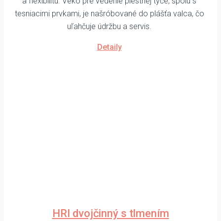
a flexibilitu. Veko pre vedenie piestnej tyče, spolu s
tesniacimi prvkami, je našróbované do plášťa valca, čo
uľahčuje údržbu a servis.
Detaily
HRI dvojčinný s tlmením