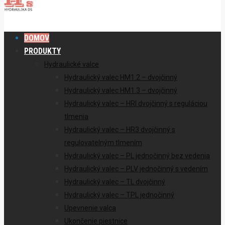
DOMOV
PRODUKTY
Hydraulické valce
Hydraulický valec HM1.2 – dvojčinný
Hydraulický valec HM1.3 – dvojčinný
Hydraulický valec – HRI dvojčinný s reguláciou
tlmenia
Hydraulický valec – HR3 dvojčinný s
regulovatelným tlmením
Hydraulický valec – PL jednočinný bez vedenia
Hydraulický valec – PLV jednočinný s vedením
Hydraulický valec – TL dvojčinný
Hydraulický valec – TPL jednočinný
Upevnenie valca
Ukončenie piestnice