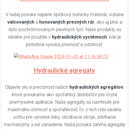
V našej ponuke nájdete špičkový hutnícky materiál, vrátane
valcovaných
a
honovaných presných rúr
, ako aj plne a
duto pochrómovaných piestnych tyčí. Naše produkty sú
ideálne pre použitie v
hydraulických systémoch
, kde je
potrebná vysoká presnosť a odolnosť.
Hydraulické agregáty
Objavte silu a precíznosť našich
hydraulických agregátov
,
ktoré ponúkame ako spoľahlivý distribútor pre rôzne
priemyselné aplikácie. Naše agregáty sú navrhnuté pre
maximálnu účinnosť a spoľahlivosť, čo z nich robí ideálnu
voľbu pre výrobné linky, obrábacie stroje, zdvíhacie
mechanizmy a iné zariadenia. Naša ponuka zahŕňa agregáty