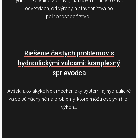
Hydraulické valce zohrávajú kľúčovú úlohu v rôznych
odvetviach, od výroby a stavebníctva po
poľnohospodárstvo…
Riešenie častých problémov s
hydraulickými valcami: komplexný
sprievodca
Avšak, ako akýkoľvek mechanický systém, aj hydraulické
valce sú náchylné na problémy, ktoré môžu ovplyvniť ich
výkon…