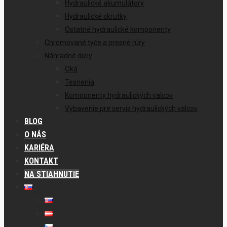
Hydraulické akumulátory
Hydraulické skrutky
Ostatné hydraulické komponenty
Chromované tyče a presné rúry
Náhradné diely
Oká
Tesnenia
Komponenty hydraulických valcov
Vybavenie pre servis hydraulických valcov
BLOG
O NÁS
KARIÉRA
KONTAKT
NA STIAHNUTIE