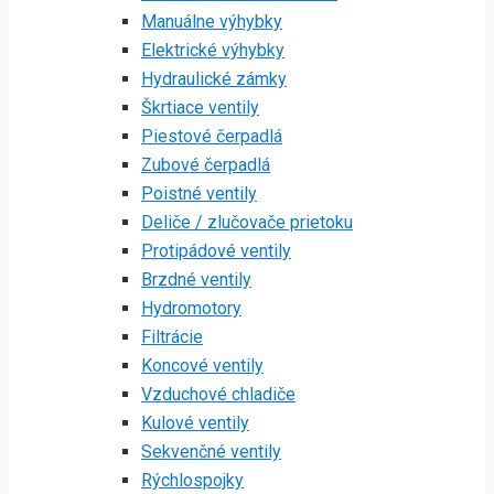
Manuálne výhybky
Elektrické výhybky
Hydraulické zámky
Škrtiace ventily
Piestové čerpadlá
Zubové čerpadlá
Poistné ventily
Deliče / zlučovače prietoku
Protipádové ventily
Brzdné ventily
Hydromotory
Filtrácie
Koncové ventily
Vzduchové chladiče
Kulové ventily
Sekvenčné ventily
Rýchlospojky