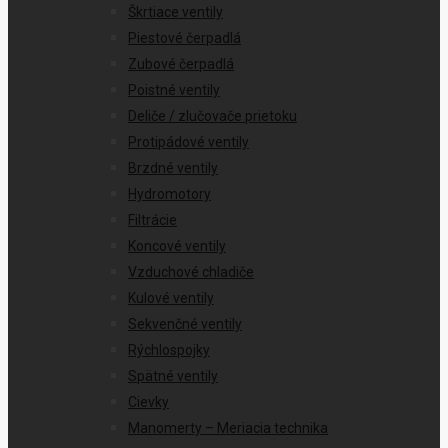
Škrtiace ventily
Piestové čerpadlá
Zubové čerpadlá
Poistné ventily
Deliče / zlučovače prietoku
Protipádové ventily
Brzdné ventily
Hydromotory
Filtrácie
Koncové ventily
Vzduchové chladiče
Kulové ventily
Sekvenčné ventily
Rýchlospojky
Spätné ventily
Cievky
Manomerty – Meriacia technika