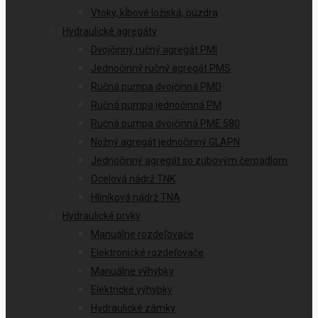
Vtoky, kĺbové ložiská, púzdra
Hydraulické agregáty
Dvojčinný ručný agregát PMI
Jednočinný ručný agregát PMS
Ručná pumpa dvojčinná PMD
Ručná pumpa jednočinná PM
Ručná pumpa dvojčinná PME 580
Nožný agregát jednočinný GLAPN
Jednočinný agregát so zubovým čerpadlom
Ocelová nádrž TNK
Hliníková nádrž TNA
Hydraulické prvky
Manuálne rozdeľovače
Elektronické rozdeľovače
Manuálne výhybky
Elektrické výhybky
Hydraulické zámky