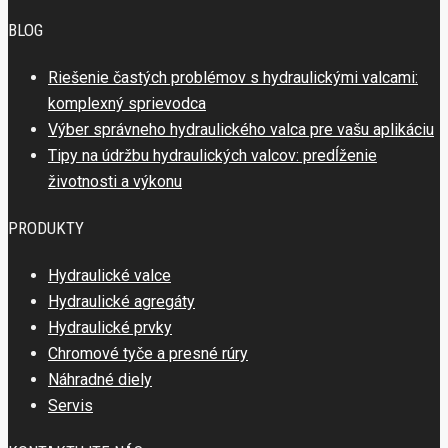
BLOG
Riešenie častých problémov s hydraulickými valcami:
komplexný sprievodca
Výber správneho hydraulického valca pre vašu aplikáciu
Tipy na údržbu hydraulických valcov: predĺženie
životnosti a výkonu
PRODUKTY
Hydraulické valce
Hydraulické agregáty
Hydraulické prvky
Chromové tyče a presné rúry
Náhradné diely
Servis