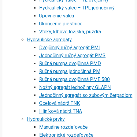
Hydraulický valec – TPL jednočinný
Upevnenie valca
Ukončenie piestnice
Vtoky, kĺbové ložiská, púzdra
Hydraulické agregáty
Dvojčinný ručný agregát PMI
Jednočinný ručný agregát PMS
Ručná pumpa dvojčinná PMD
Ručná pumpa jednočinná PM
Ručná pumpa dvojčinná PME 580
Nožný agregát jednočinný GLAPN
Jednočinný agregát so zubovým čerpadlom
Ocelová nádrž TNK
Hliníková nádrž TNA
Hydraulické prvky
Manuálne rozdeľovače
Elektronické rozdeľovače