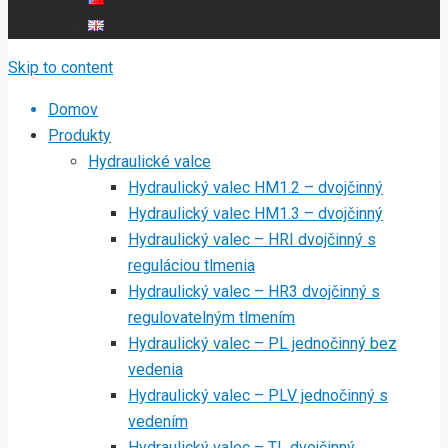
Skip to content
Domov
Produkty
Hydraulické valce
Hydraulický valec HM1.2 – dvojčinný
Hydraulický valec HM1.3 – dvojčinný
Hydraulický valec – HRI dvojčinný s
reguláciou tlmenia
Hydraulický valec – HR3 dvojčinný s
regulovatelným tlmením
Hydraulický valec – PL jednočinný bez
vedenia
Hydraulický valec – PLV jednočinný s
vedením
Hydraulický valec – TL dvojčinný