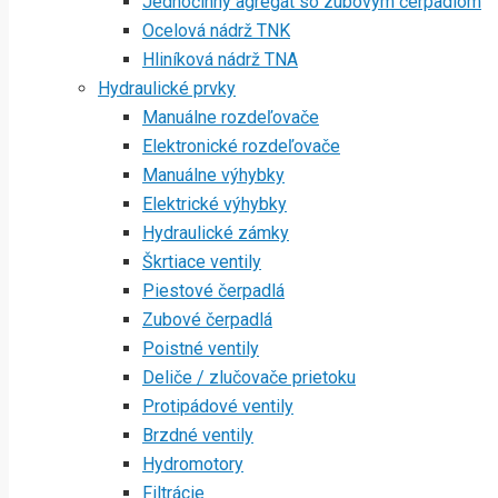
Jednočinný agregát so zubovým čerpadlom
Ocelová nádrž TNK
Hliníková nádrž TNA
Hydraulické prvky
Manuálne rozdeľovače
Elektronické rozdeľovače
Manuálne výhybky
Elektrické výhybky
Hydraulické zámky
Škrtiace ventily
Piestové čerpadlá
Zubové čerpadlá
Poistné ventily
Deliče / zlučovače prietoku
Protipádové ventily
Brzdné ventily
Hydromotory
Filtrácie