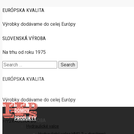
EURÓPSKA KVALITA
Výrobky dodávame do celej Európy
SLOVENSKÁ VÝROBA
Na trhu od roku 1975
Search
for:
EURÓPSKA KVALITA
Výrobky dodávame do celej Európy
DOMOV
PRODUKTY
SLOVENSKÁ VÝROBA
Hydraulické valce