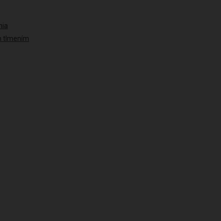
nia
ým tlmením