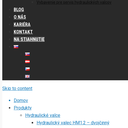
Vybavenie pre servis hydraulických valcov
BLOG
O NÁS
KARIÉRA
KONTAKT
NA STIAHNUTIE
Skip to content
Domov
Produkty
Hydraulické valce
Hydraulický valec HM1.2 – dvojčinný