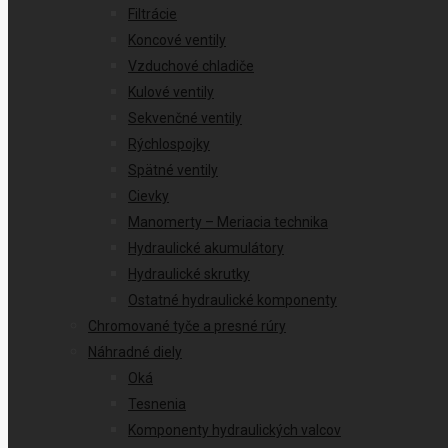
Filtrácie
Koncové ventily
Vzduchové chladiče
Kulové ventily
Sekvenčné ventily
Rýchlospojky
Spätné ventily
Cievky
Manomerty – Meriacia technika
Hydraulické akumulátory
Hydraulické skrutky
Ostatné hydraulické komponenty
Chromované tyče a presné rúry
Náhradné diely
Oká
Tesnenia
Komponenty hydraulických valcov