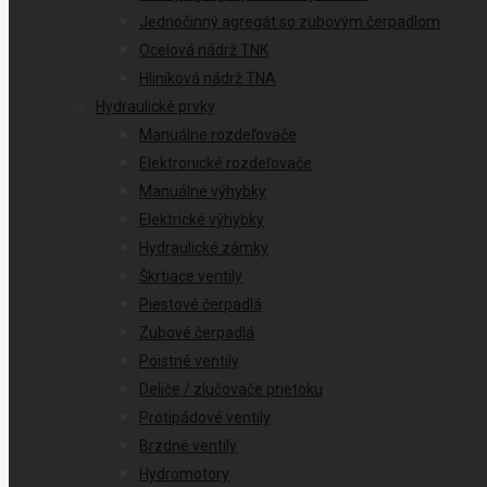
Jednočinný agregát so zubovým čerpadlom
Ocelová nádrž TNK
Hliníková nádrž TNA
Hydraulické prvky
Manuálne rozdeľovače
Elektronické rozdeľovače
Manuálne výhybky
Elektrické výhybky
Hydraulické zámky
Škrtiace ventily
Piestové čerpadlá
Zubové čerpadlá
Poistné ventily
Deliče / zlučovače prietoku
Protipádové ventily
Brzdné ventily
Hydromotory