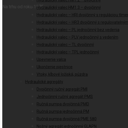
Hydraulický valec HM1.2 – dvojčinný
Na trhu od roku 1975
Hydraulický valec HM1.3 – dvojčinný
Hydraulický valec – HRI dvojčinný s reguláciou tlme
Hydraulický valec – HR3 dvojčinný s regulovateln
Hydraulický valec – PL jednočinný bez vedenia
Hydraulický valec – PLV jednočinný s vedením
Hydraulický valec – TL dvojčinný
Hydraulický valec – TPL jednočinný
Upevnenie valca
Ukončenie piestnice
Vtoky, kĺbové ložiská, púzdra
Hydraulické agregáty
Dvojčinný ručný agregát PMI
Jednočinný ručný agregát PMS
Ručná pumpa dvojčinná PMD
Ručná pumpa jednočinná PM
Ručná pumpa dvojčinná PME 580
Nožný agregát jednočinný GLAPN