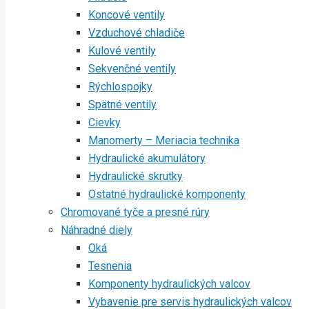
Koncové ventily
Vzduchové chladiče
Kulové ventily
Sekvenčné ventily
Rýchlospojky
Spätné ventily
Cievky
Manomerty – Meriacia technika
Hydraulické akumulátory
Hydraulické skrutky
Ostatné hydraulické komponenty
Chromované tyče a presné rúry
Náhradné diely
Oká
Tesnenia
Komponenty hydraulických valcov
Vybavenie pre servis hydraulických valcov