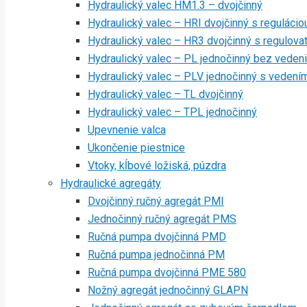
Hydraulický valec HM1.3 – dvojčinný
Hydraulický valec – HRI dvojčinný s regulácio
Hydraulický valec – HR3 dvojčinný s regulov
Hydraulický valec – PL jednočinný bez veden
Hydraulický valec – PLV jednočinný s vedení
Hydraulický valec – TL dvojčinný
Hydraulický valec – TPL jednočinný
Upevnenie valca
Ukončenie piestnice
Vtoky, kĺbové ložiská, púzdra
Hydraulické agregáty
Dvojčinný ručný agregát PMI
Jednočinný ručný agregát PMS
Ručná pumpa dvojčinná PMD
Ručná pumpa jednočinná PM
Ručná pumpa dvojčinná PME 580
Nožný agregát jednočinný GLAPN