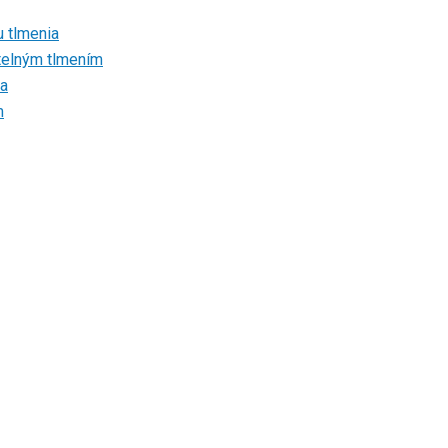
u tlmenia
atelným tlmením
ia
m