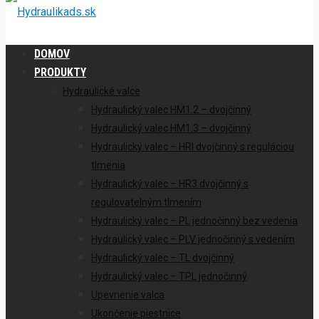
DOMOV
PRODUKTY
Hydraulické valce
Hydraulický valec HM1.2 – dvojčinný
Hydraulický valec HM1.3 – dvojčinný
Hydraulický valec – HRI dvojčinný s reguláciou
tlmenia
Hydraulický valec – HR3 dvojčinný s
regulovatelným tlmením
Hydraulický valec – PL jednočinný bez vedenia
Hydraulický valec – PLV jednočinný s vedením
Hydraulický valec – TL dvojčinný
Hydraulický valec – TPL jednočinný
Upevnenie valca
Ukončenie piestnice