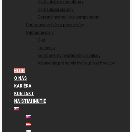
Hydraulické akumulátory
Hydraulické skrutky
Ostatné hydraulické komponenty
Chromované tyče a presné rúry
Náhradné diely
Oká
Tesnenia
Komponenty hydraulických valcov
Vybavenie pre servis hydraulických valcov
BLOG
O NÁS
KARIÉRA
KONTAKT
NA STIAHNUTIE