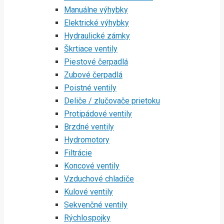
Manuálne výhybky
Elektrické výhybky
Hydraulické zámky
Škrtiace ventily
Piestové čerpadlá
Zubové čerpadlá
Poistné ventily
Deliče / zlučovače prietoku
Protipádové ventily
Brzdné ventily
Hydromotory
Filtrácie
Koncové ventily
Vzduchové chladiče
Kulové ventily
Sekvenčné ventily
Rýchlospojky