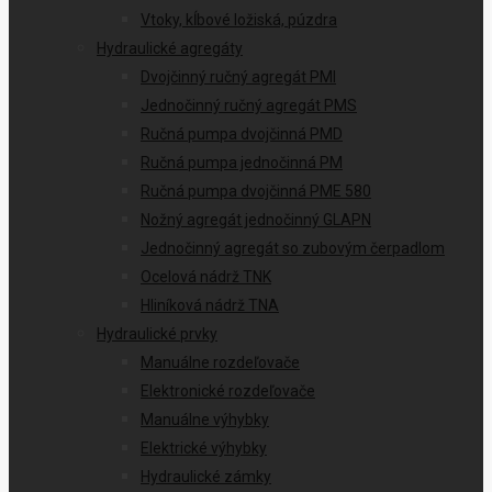
Vtoky, kĺbové ložiská, púzdra
Hydraulické agregáty
Dvojčinný ručný agregát PMI
Jednočinný ručný agregát PMS
Ručná pumpa dvojčinná PMD
Ručná pumpa jednočinná PM
Ručná pumpa dvojčinná PME 580
Nožný agregát jednočinný GLAPN
Jednočinný agregát so zubovým čerpadlom
Ocelová nádrž TNK
Hliníková nádrž TNA
Hydraulické prvky
Manuálne rozdeľovače
Elektronické rozdeľovače
Manuálne výhybky
Elektrické výhybky
Hydraulické zámky