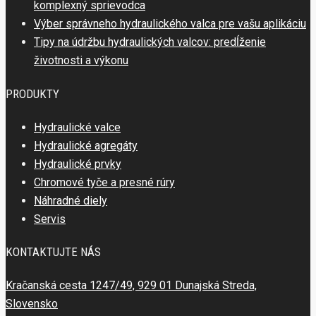
komplexný sprievodca
Výber správneho hydraulického valca pre vašu aplikáciu
Tipy na údržbu hydraulických valcov: predĺženie
životnosti a výkonu
PRODUKTY
Hydraulické valce
Hydraulické agregáty
Hydraulické prvky
Chromové tyče a presné rúry
Náhradné diely
Servis
KONTAKTUJTE NÁS
Kračanská cesta 1247/49, 929 01 Dunajská Streda,
Slovensko