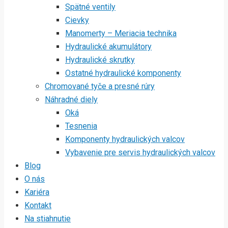
Spätné ventily
Cievky
Manomerty – Meriacia technika
Hydraulické akumulátory
Hydraulické skrutky
Ostatné hydraulické komponenty
Chromované tyče a presné rúry
Náhradné diely
Oká
Tesnenia
Komponenty hydraulických valcov
Vybavenie pre servis hydraulických valcov
Blog
O nás
Kariéra
Kontakt
Na stiahnutie