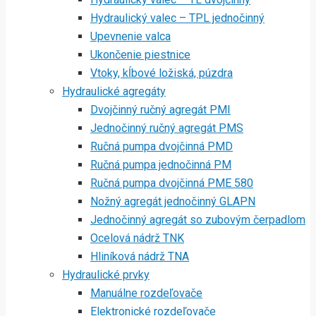
Hydraulický valec – TPL jednočinný
Upevnenie valca
Ukončenie piestnice
Vtoky, kĺbové ložiská, púzdra
Hydraulické agregáty
Dvojčinný ručný agregát PMI
Jednočinný ručný agregát PMS
Ručná pumpa dvojčinná PMD
Ručná pumpa jednočinná PM
Ručná pumpa dvojčinná PME 580
Nožný agregát jednočinný GLAPN
Jednočinný agregát so zubovým čerpadlom
Ocelová nádrž TNK
Hliníková nádrž TNA
Hydraulické prvky
Manuálne rozdeľovače
Elektronické rozdeľovače