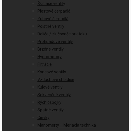
Škrtiace ventily
Piestové čerpadlá
Zubové čerpadlá
Poistné ventily
Deliče / zlučovače prietoku
Protipádové ventily
Brzdné ventily
Hydromotory
Filtrácie
Koncové ventily
Vzduchové chladiče
Kulové ventily
Sekvenčné ventily
Rýchlospojky
Spätné ventily
Cievky
Manomerty – Meriacia technika