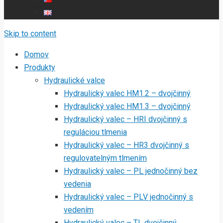
Skip to content
Domov
Produkty
Hydraulické valce
Hydraulický valec HM1.2 – dvojčinný
Hydraulický valec HM1.3 – dvojčinný
Hydraulický valec – HRI dvojčinný s
reguláciou tlmenia
Hydraulický valec – HR3 dvojčinný s
regulovatelným tlmením
Hydraulický valec – PL jednočinný bez
vedenia
Hydraulický valec – PLV jednočinný s
vedením
Hydraulický valec – TL dvojčinný