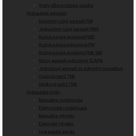
Vtoky, kĺbové ložiská, púzdra
Hydraulické agregáty
Dvojčinný ručný agregát PMI
Jednočinný ručný agregát PMS
Ručná pumpa dvojčinná PMD
Ručná pumpa jednočinná PM
Ručná pumpa dvojčinná PME 580
Nožný agregát jednočinný GLAPN
Jednočinný agregát so zubovým čerpadlom
Ocelová nádrž TNK
Hliníková nádrž TNA
Hydraulické prvky
Manuálne rozdeľovače
Elektronické rozdeľovače
Manuálne výhybky
Elektrické výhybky
Hydraulické zámky