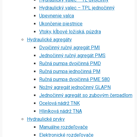
Hydraulický valec – TPL jednočinný
Upevnenie valca
Ukončenie piestnice
Vtoky, kĺbové ložiská, púzdra
Hydraulické agregáty
Dvojčinný ručný agregát PMI
Jednočinný ručný agregát PMS
Ručná pumpa dvojčinná PMD
Ručná pumpa jednočinná PM
Ručná pumpa dvojčinná PME 580
Nožný agregát jednočinný GLAPN
Jednočinný agregát so zubovým čerpadlom
Ocelová nádrž TNK
Hliníková nádrž TNA
Hydraulické prvky
Manuálne rozdeľovače
Elektronické rozdeľovače