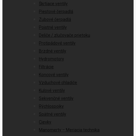
Škrtiace ventily
Piestové čerpadlá
Zubové čerpadlá
Poistné ventily
Deliče / zlučovače prietoku
Protipádové ventily
Brzdné ventily
Hydromotory
Filtrácie
Koncové ventily
Vzduchové chladiče
Kulové ventily
Sekvenčné ventily
Rýchlospojky
Spätné ventily
Cievky
Manomerty – Meriacia technika