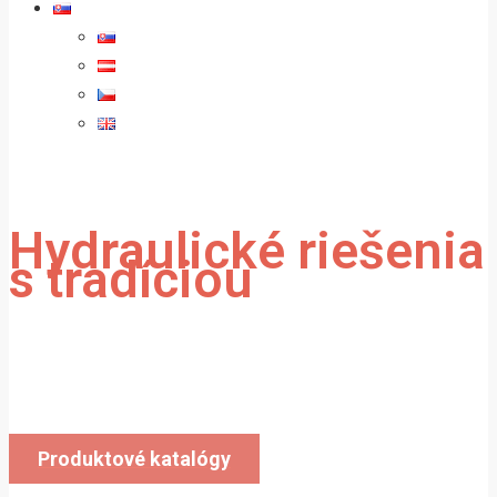
Hydraulické riešenia
s tradíciou
Vyrábame a dodávame hydraulické valce
do celej Európy.
Produktové katalógy