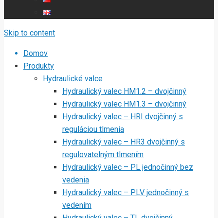
Skip to content
Domov
Produkty
Hydraulické valce
Hydraulický valec HM1.2 – dvojčinný
Hydraulický valec HM1.3 – dvojčinný
Hydraulický valec – HRI dvojčinný s
reguláciou tlmenia
Hydraulický valec – HR3 dvojčinný s
regulovatelným tlmením
Hydraulický valec – PL jednočinný bez
vedenia
Hydraulický valec – PLV jednočinný s
vedením
Hydraulický valec – TL dvojčinný