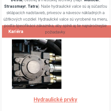
Prezrite si naše voľné pozície a v prípade 
Strassmayr
,
Tatra
). Naše hydraulické valce sú aj súčasťou
sklápacích nadstavieb, prívesov a návesov nákladných a
nás kontaktujte.
úžitkových vozidiel. Hydraulické valce sú vyrobené na mieru,
podľa špecifikácií zákazníka, aby splnili aj tie najnáročnejšie
Kariéra
požiadavky.
Hydraulické prvky