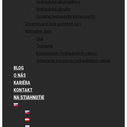
Hydraulické akumulátory
Hydraulické skrutky
Ostatné hydraulické komponenty
Chromované tyče a presné rúry
Náhradné diely
Oká
Tesnenia
Komponenty hydraulických valcov
Vybavenie pre servis hydraulických valcov
BLOG
O NÁS
KARIÉRA
KONTAKT
NA STIAHNUTIE