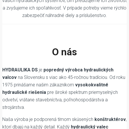
vašich hydraulických systémov, čím predlžujeme ich životnosť
a zvyšujeme ich spoľahlivosť. V prípade potreby vieme rýchlo
zabezpečiť náhradné diely a príslušenstvo.
O nás
HYDRAULIKA DS
je
popredný výrobca hydraulických
valcov
na Slovensku s viac ako 45-ročnou tradíciou. Od roku
1975 prinášame našim zákazníkom
vysokokvalitné
hydraulické riešenia
pre široké spektrum priemyselných
odvetví, vrátane stavebníctva, poľnohospodárstva a
strojárstva.
Naša výroba je podporená tímom skúsených
konštruktérov
,
ktorí dbajú na každý detail. Každý
hydraulický valec