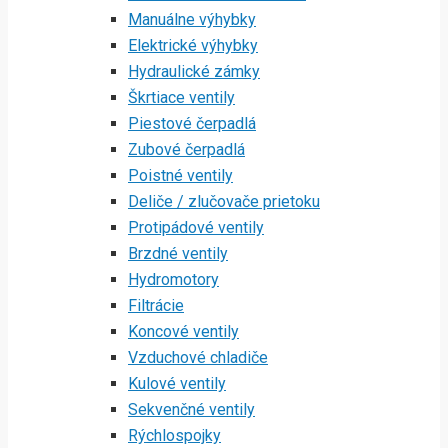
Manuálne výhybky
Elektrické výhybky
Hydraulické zámky
Škrtiace ventily
Piestové čerpadlá
Zubové čerpadlá
Poistné ventily
Deliče / zlučovače prietoku
Protipádové ventily
Brzdné ventily
Hydromotory
Filtrácie
Koncové ventily
Vzduchové chladiče
Kulové ventily
Sekvenčné ventily
Rýchlospojky