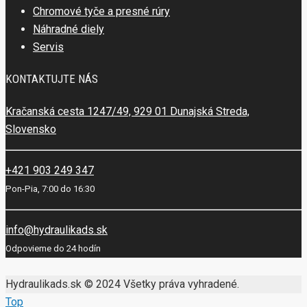
Chromové tyče a presné rúry
Náhradné diely
Servis
KONTAKTUJTE NÁS
Kračanská cesta 1247/49, 929 01 Dunajská Streda,
Slovensko
+421 903 249 347
Pon-Pia, 7:00 do 16:30
info@hydraulikads.sk
Odpovieme do 24 hodín
Hydraulikads.sk © 2024 Všetky práva vyhradené.
Top