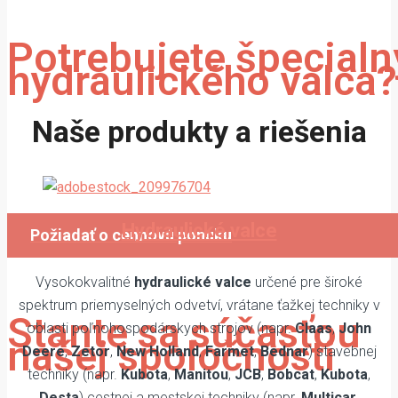
Potrebujete špecialn
hydraulického valca?
Naše produkty a riešenia
Vyrábame atypické hydraulické
valce na objednávku.
Hydraulické valce
Požiadať o cennovú ponuku
Vysokokvalitné
hydraulické valce
určené pre široké
spektrum priemyselných odvetví, vrátane ťažkej techniky v
Stante sa súčasťou
oblasti poľnohospodárskych strojov (napr.
Claas
,
John
našej spoločnosti
Deere
,
Zetor
,
New Holland
,
Farmet
,
Bednar
) stavebnej
techniky (napr.
Kubota
,
Manitou
,
JCB
,
Bobcat
,
Kubota
,
Desta
) cestnej a mestskej techniky (napr.
Multicar
,