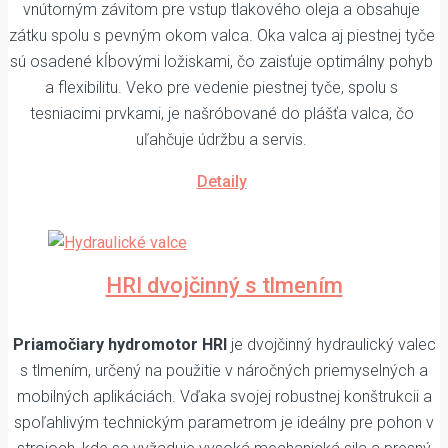
vnútorným závitom pre vstup tlakového oleja a obsahuje
zátku spolu s pevným okom valca. Oka valca aj piestnej tyče
sú osadené kĺbovými ložiskami, čo zaisťuje optimálny pohyb
a flexibilitu. Veko pre vedenie piestnej tyče, spolu s
tesniacimi prvkami, je našróbované do plášťa valca, čo
uľahčuje údržbu a servis.
Detaily
HRI dvojčinný s tlmením
Priamočiary hydromotor HRI
je dvojčinný hydraulický valec
s tlmením, určený na použitie v náročných priemyselných a
mobilných aplikáciách. Vďaka svojej robustnej konštrukcii a
spoľahlivým technickým parametrom je ideálny pre pohon v