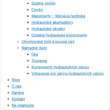
Spätné ventily
Cievky
Manomerty – Meriacia technika
Hydraulické akumulátory
Hydraulické skrutky
Ostatné hydraulické komponenty
Chromované tyče a presné rúry
Náhradné diely
Oká
Tesnenia
Komponenty hydraulických valcov
Vybavenie pre servis hydraulických valcov
Blog
O nás
Kariéra
Kontakt
Na stiahnutie