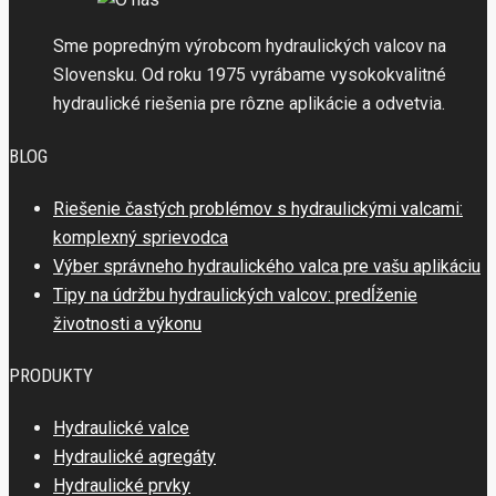
Sme popredným výrobcom hydraulických valcov na
Slovensku. Od roku 1975 vyrábame vysokokvalitné
hydraulické riešenia pre rôzne aplikácie a odvetvia.
BLOG
Riešenie častých problémov s hydraulickými valcami:
komplexný sprievodca
Výber správneho hydraulického valca pre vašu aplikáciu
Tipy na údržbu hydraulických valcov: predĺženie
životnosti a výkonu
PRODUKTY
Hydraulické valce
Hydraulické agregáty
Hydraulické prvky