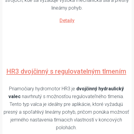
strojoch, kde sa vyžaduje vysoká mechanická sila a presný
lineárny pohyb.
Detaily
HR3 dvojčinný s regulovatelným tlmením
Priamočiary hydromotor HR3 je
dvojčinný hydraulický
valec
navrhnutý s možnosťou regulovateľného tlmenia.
Tento typ valca je ideálny pre aplikácie, ktoré vyžadujú
presný a spoľahlivý lineárny pohyb, pričom ponúka možnosť
jemného nastavenia tlmiacich vlastností v koncových
polohách.