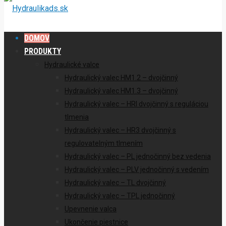
DOMOV
PRODUKTY
Hydraulické valce
Hydraulický valec HM1.2 – dvojčinný
Hydraulický valec HM1.3 – dvojčinný
Hydraulický valec – HRI dvojčinný s reguláciou
tlmenia
Hydraulický valec – HR3 dvojčinný s
regulovatelným tlmením
Hydraulický valec – PL jednočinný bez vedenia
Hydraulický valec – PLV jednočinný s vedením
Hydraulický valec – TL dvojčinný
Hydraulický valec – TPL jednočinný
Upevnenie valca
Ukončenie piestnice