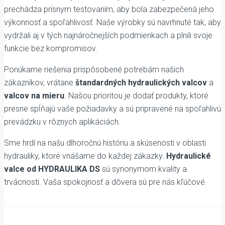
prechádza prísnym testovaním, aby bola zabezpečená jeho
výkonnosť a spoľahlivosť. Naše výrobky sú navrhnuté tak, aby
vydržali aj v tých najnáročnejších podmienkach a plnili svoje
funkcie bez kompromisov.
Ponúkame riešenia prispôsobené potrebám našich
zákazníkov, vrátane
štandardných hydraulických valcov
a
valcov na mieru
. Našou prioritou je dodať produkty, ktoré
presne spĺňajú vaše požiadavky a sú pripravené na spoľahlivú
prevádzku v rôznych aplikáciách.
Sme hrdí na našu dlhoročnú históriu a skúsenosti v oblasti
hydrauliky, ktoré vnášame do každej zákazky.
Hydraulické
valce od HYDRAULIKA DS
sú synonymom kvality a
trvácnosti. Vaša spokojnosť a dôvera sú pre nás kľúčové.