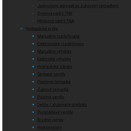
Jednočinný agregát so zubovým čerpadlom
Ocelová nádrž TNK
Hliníková nádrž TNA
Hydraulické prvky
Manuálne rozdeľovače
Elektronické rozdeľovače
Manuálne výhybky
Elektrické výhybky
Hydraulické zámky
Škrtiace ventily
Piestové čerpadlá
Zubové čerpadlá
Poistné ventily
Deliče / zlučovače prietoku
Protipádové ventily
Brzdné ventily
Hydromotory