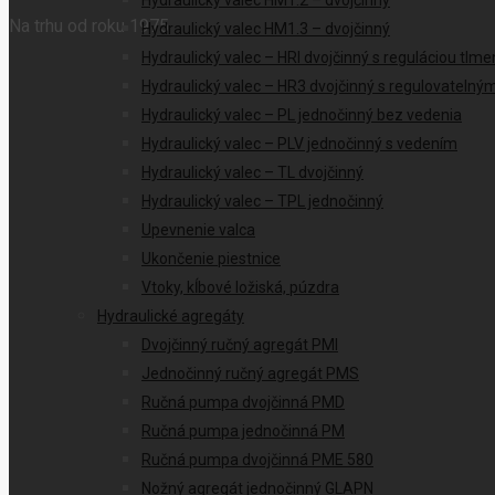
Hydraulický valec HM1.2 – dvojčinný
Na trhu od roku 1975
Hydraulický valec HM1.3 – dvojčinný
Hydraulický valec – HRI dvojčinný s reguláciou tlme
Hydraulický valec – HR3 dvojčinný s regulovateln
Hydraulický valec – PL jednočinný bez vedenia
Hydraulický valec – PLV jednočinný s vedením
Hydraulický valec – TL dvojčinný
Hydraulický valec – TPL jednočinný
Upevnenie valca
Ukončenie piestnice
Vtoky, kĺbové ložiská, púzdra
Hydraulické agregáty
Dvojčinný ručný agregát PMI
Jednočinný ručný agregát PMS
Ručná pumpa dvojčinná PMD
Ručná pumpa jednočinná PM
Ručná pumpa dvojčinná PME 580
Nožný agregát jednočinný GLAPN