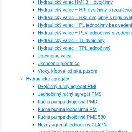
Hydraulický valec HM1.3 – dvojčinný
Hydraulický valec – HRI dvojčinný s regulácio
Hydraulický valec – HR3 dvojčinný s regulov
Hydraulický valec – PL jednočinný bez veden
Hydraulický valec – PLV jednočinný s vedení
Hydraulický valec – TL dvojčinný
Hydraulický valec – TPL jednočinný
Upevnenie valca
Ukončenie piestnice
Vtoky, kĺbové ložiská, púzdra
Hydraulické agregáty
Dvojčinný ručný agregát PMI
Jednočinný ručný agregát PMS
Ručná pumpa dvojčinná PMD
Ručná pumpa jednočinná PM
Ručná pumpa dvojčinná PME 580
Nožný agregát jednočinný GLAPN