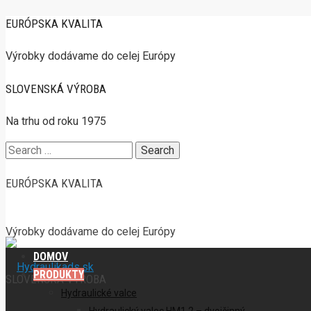
EURÓPSKA KVALITA
Výrobky dodávame do celej Európy
SLOVENSKÁ VÝROBA
Na trhu od roku 1975
Search
for:
EURÓPSKA KVALITA
Výrobky dodávame do celej Európy
DOMOV
PRODUKTY
SLOVENSKÁ VÝROBA
Hydraulické valce