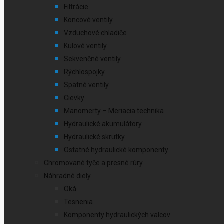
Filtrácie
Koncové ventily
Vzduchové chladiče
Kulové ventily
Sekvenčné ventily
Rýchlospojky
Spätné ventily
Cievky
Manomerty – Meriacia technika
Hydraulické akumulátory
Hydraulické skrutky
Ostatné hydraulické komponenty
Chromované tyče a presné rúry
Náhradné diely
Oká
Tesnenia
Komponenty hydraulických valcov