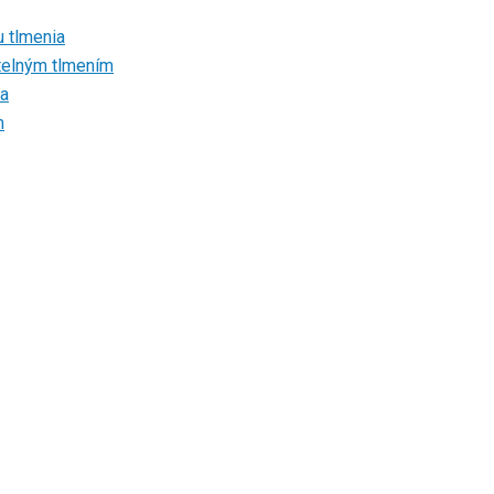
u tlmenia
atelným tlmením
ia
m