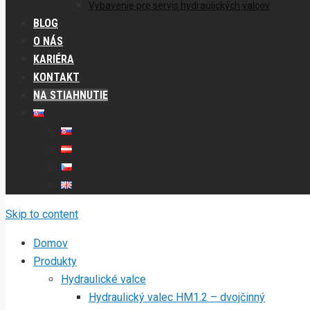
Vybavenie pre servis hydraulických valcov
BLOG
O NÁS
KARIÉRA
KONTAKT
NA STIAHNUTIE
Skip to content
Domov
Produkty
Hydraulické valce
Hydraulický valec HM1.2 – dvojčinný