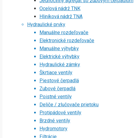
Jednočinný agregát so zubovým čerpadlom
Ocelová nádrž TNK
Hliníková nádrž TNA
Hydraulické prvky
Manuálne rozdeľovače
Elektronické rozdeľovače
Manuálne výhybky
Elektrické výhybky
Hydraulické zámky
Škrtiace ventily
Piestové čerpadlá
Zubové čerpadlá
Poistné ventily
Deliče / zlučovače prietoku
Protipádové ventily
Brzdné ventily
Hydromotory
Filtrácie