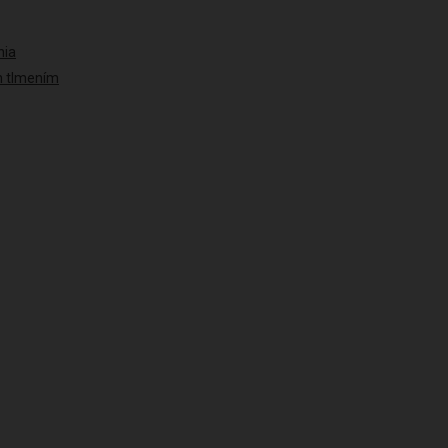
nia
ým tlmením