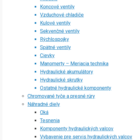
Koncové ventily
Vzduchové chladiče
Kulové ventily
Sekvenčné ventily
Rýchlospojky
Spätné ventily
Cievky
Manomerty – Meriacia technika
Hydraulické akumulátory
Hydraulické skrutky
Ostatné hydraulické komponenty
Chromované tyče a presné rúry
Náhradné diely
Oká
Tesnenia
Komponenty hydraulických valcov
Vybavenie pre servis hydraulických valcov