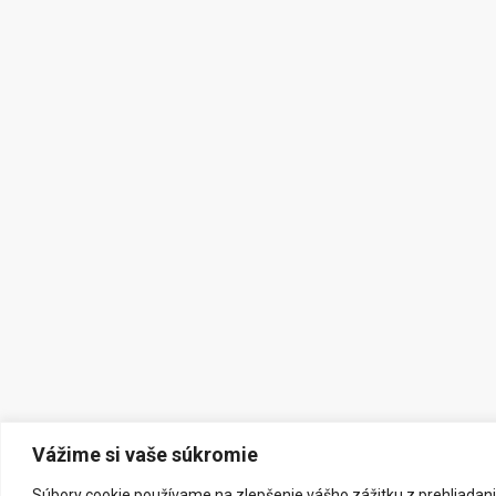
Vážime si vaše súkromie
Súbory cookie používame na zlepšenie vášho zážitku z prehliadani