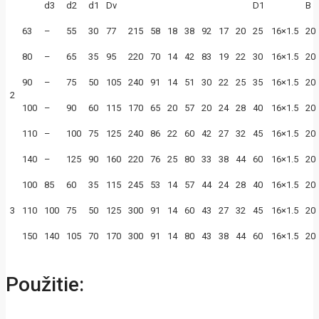
d3
d2
d1
Dv
D1
B
63
–
55
30
77
215
58
18
38
92
17
20
25
16×1.5
20
80
–
65
35
95
220
70
14
42
83
19
22
30
16×1.5
20
90
–
75
50
105
240
91
14
51
30
22
25
35
16×1.5
20
2
100
–
90
60
115
170
65
20
57
20
24
28
40
16×1.5
20
110
–
100
75
125
240
86
22
60
42
27
32
45
16×1.5
20
140
–
125
90
160
220
76
25
80
33
38
44
60
16×1.5
20
100
85
60
35
115
245
53
14
57
44
24
28
40
16×1.5
20
3
110
100
75
50
125
300
91
14
60
43
27
32
45
16×1.5
20
150
140
105
70
170
300
91
14
80
43
38
44
60
16×1.5
20
Použitie: