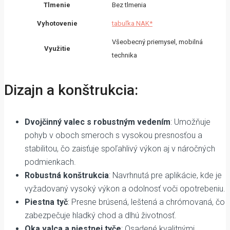
Tlmenie
Bez tlmenia
Vyhotovenie
tabuľka NAK*
Všeobecný priemysel, mobilná
Využitie
technika
Dizajn a konštrukcia:
Dvojčinný valec s robustným vedením
: Umožňuje
pohyb v oboch smeroch s vysokou presnosťou a
stabilitou, čo zaisťuje spoľahlivý výkon aj v náročných
podmienkach.
Robustná konštrukcia
: Navrhnutá pre aplikácie, kde je
vyžadovaný vysoký výkon a odolnosť voči opotrebeniu.
Piestna tyč
: Presne brúsená, leštená a chrómovaná, čo
zabezpečuje hladký chod a dlhú životnosť.
Oka valca a piestnej tyče
: Osadené kvalitnými