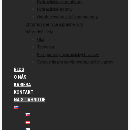
Hydraulické akumulátory
Hydraulické skrutky
Ostatné hydraulické komponenty
Chromované tyče a presné rúry
Náhradné diely
Oká
Tesnenia
Komponenty hydraulických valcov
Vybavenie pre servis hydraulických valcov
BLOG
O NÁS
KARIÉRA
KONTAKT
NA STIAHNUTIE