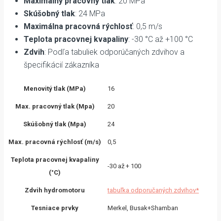
Maximálny pracovný tlak
: 20 MPa
Skúšobný tlak
: 24 MPa
Maximálna pracovná rýchlosť
: 0,5 m/s
Teplota pracovnej kvapaliny
: -30 °C až +100 °C
Zdvih
: Podľa tabuliek odporúčaných zdvihov a
špecifikácií zákazníka
Menovitý tlak (MPa)
16
Max. pracovný tlak (Mpa)
20
Skúšobný tlak (Mpa)
24
Max. pracovná rýchlosť (m/s)
0,5
Teplota pracovnej kvapaliny
-30 až + 100
(°C)
Zdvih hydromotoru
tabuľka odporučaných zdvihov*
Tesniace prvky
Merkel, Busak+Shamban