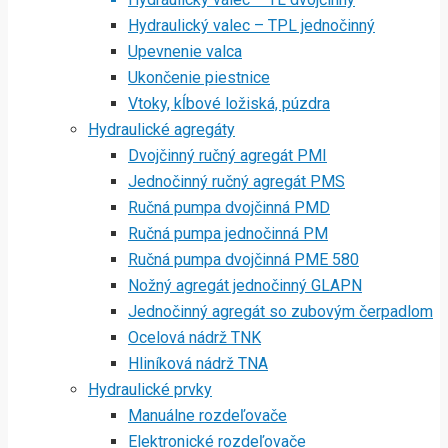
Hydraulický valec – TPL jednočinný
Upevnenie valca
Ukončenie piestnice
Vtoky, kĺbové ložiská, púzdra
Hydraulické agregáty
Dvojčinný ručný agregát PMI
Jednočinný ručný agregát PMS
Ručná pumpa dvojčinná PMD
Ručná pumpa jednočinná PM
Ručná pumpa dvojčinná PME 580
Nožný agregát jednočinný GLAPN
Jednočinný agregát so zubovým čerpadlom
Ocelová nádrž TNK
Hliníková nádrž TNA
Hydraulické prvky
Manuálne rozdeľovače
Elektronické rozdeľovače