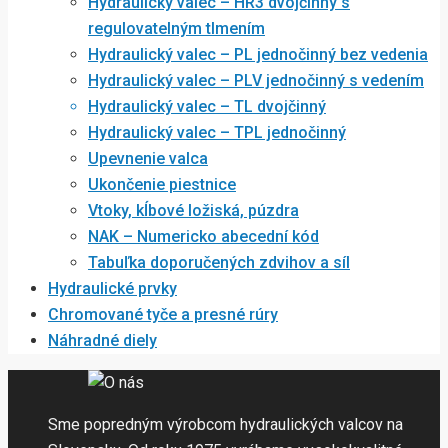
Hydraulický valec – HR3 dvojčinný s
regulovatelným tlmením
Hydraulický valec – PL jednočinný bez vedenia
Hydraulický valec – PLV jednočinný s vedením
Hydraulický valec – TL dvojčinný
Hydraulický valec – TPL jednočinný
Upevnenie valca
Ukončenie piestnice
Vtoky, kĺbové ložiská, púzdra
NAK – Numericko abecední kód
Tabuľka doporučených zdvihov a síl
Hydraulické prvky
Chromované tyče a presné rúry
Náhradné diely
Sme popredným výrobcom hydraulických valcov na