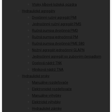
Vtoky, kĺbové ložiská, púzdra
Hydraulické agregáty
Dvojčinný ručný agregát PMI
Jednočinný ručný agregát PMS
Ručná pumpa dvojčinná PMD
Ručná pumpa jednočinná PM
Ručná pumpa dvojčinná PME 580
Nožný agregát jednočinný GLAPN
Jednočinný agregát so zubovým čerpadlom
Ocelová nádrž TNK
Hliníková nádrž TNA
Hydraulické prvky
Manuálne rozdeľovače
Elektronické rozdeľovače
Manuálne výhybky
Elektrické výhybky
Hydraulické zámky