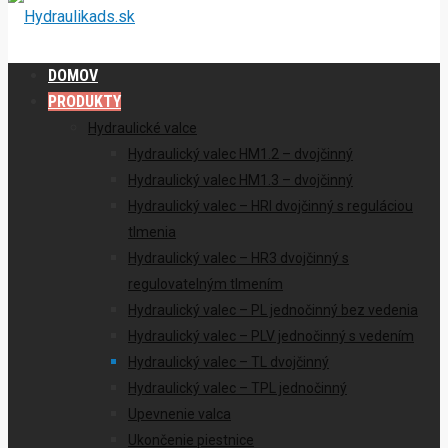
DOMOV
PRODUKTY
Hydraulické valce
Hydraulický valec HM1.2 – dvojčinný
Hydraulický valec HM1.3 – dvojčinný
Hydraulický valec – HRI dvojčinný s reguláciou
tlmenia
Hydraulický valec – HR3 dvojčinný s
regulovatelným tlmením
Hydraulický valec – PL jednočinný bez vedenia
Hydraulický valec – PLV jednočinný s vedením
Hydraulický valec – TL dvojčinný
Hydraulický valec – TPL jednočinný
Upevnenie valca
Ukončenie piestnice