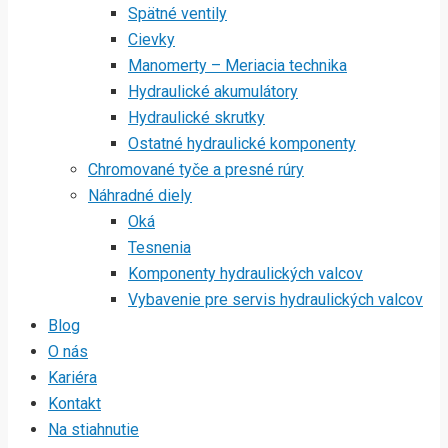
Spätné ventily
Cievky
Manomerty – Meriacia technika
Hydraulické akumulátory
Hydraulické skrutky
Ostatné hydraulické komponenty
Chromované tyče a presné rúry
Náhradné diely
Oká
Tesnenia
Komponenty hydraulických valcov
Vybavenie pre servis hydraulických valcov
Blog
O nás
Kariéra
Kontakt
Na stiahnutie