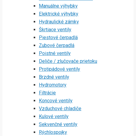
Manuálne výhybky
Elektrické výhybky
Hydraulické zámky
Škrtiace ventily
Piestové čerpadlá
Zubové čerpadlá
Poistné ventily
Deliče / zlučovače prietoku
Protipádové ventily
Brzdné ventily
Hydromotory
Filtrácie
Koncové ventily
Vzduchové chladiče
Kulové ventily
Sekvenčné ventily
Rýchlospojky