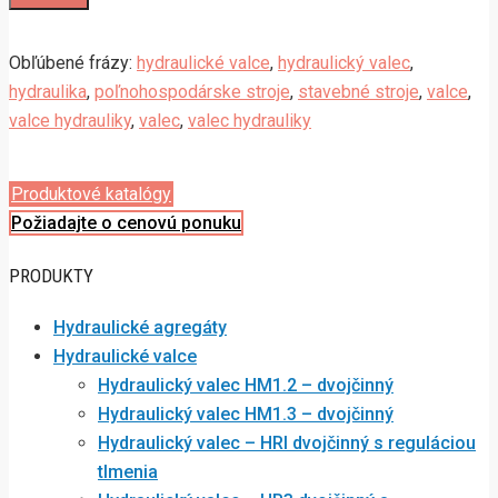
Obľúbené frázy:
hydraulické valce
,
hydraulický valec
,
hydraulika
,
poľnohospodárske stroje
,
stavebné stroje
,
valce
,
valce hydrauliky
,
valec
,
valec hydrauliky
Produktové katalógy
Požiadajte o cenovú ponuku
PRODUKTY
Hydraulické agregáty
Hydraulické valce
Hydraulický valec HM1.2 – dvojčinný
Hydraulický valec HM1.3 – dvojčinný
Hydraulický valec – HRI dvojčinný s reguláciou
tlmenia