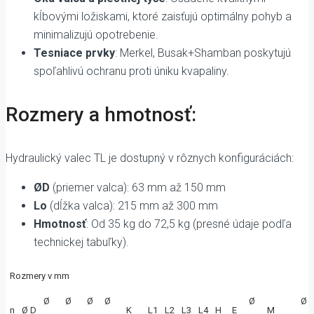
kĺbovými ložiskami, ktoré zaisťujú optimálny pohyb a
minimalizujú opotrebenie.
Tesniace prvky
: Merkel, Busak+Shamban poskytujú
spoľahlivú ochranu proti úniku kvapaliny.
Rozmery a hmotnosť:
Hydraulický valec TL je dostupný v rôznych konfiguráciách:
ØD
(priemer valca): 63 mm až 150 mm
Lo
(dĺžka valca): 215 mm až 300 mm
Hmotnosť
: Od 35 kg do 72,5 kg (presné údaje podľa
technickej tabuľky).
Rozmery v mm
Ø
Ø
Ø
Ø
Ø
Ø
n
Ø D
K
L1
L2
L3
L4
H
E
M