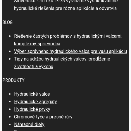
Slovensku. Od roku 1975 vyrábame vysokokvalitné
hydraulické riešenia pre rôzne aplikácie a odvetvia.
BLOG
Riešenie častých problémov s hydraulickými valcami:
komplexný sprievodca
Výber správneho hydraulického valca pre vašu aplikáciu
Tipy na údržbu hydraulických valcov: predĺženie
životnosti a výkonu
PRODUKTY
Hydraulické valce
Hydraulické agregáty
Hydraulické prvky
Chromové tyče a presné rúry
Náhradné diely