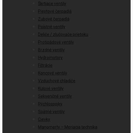
Škrtiace ventily
Piestové čerpadlá
Zubové čerpadlá
Poistné ventily
Deliče / zlučovače prietoku
Protipádové ventily
Brzdné ventily
Hydromotory
Filtrácie
Koncové ventily
Vzduchové chladiče
Kulové ventily
Sekvenčné ventily
Rýchlospojky
Spätné ventily
Cievky
Manomerty – Meriacia technika