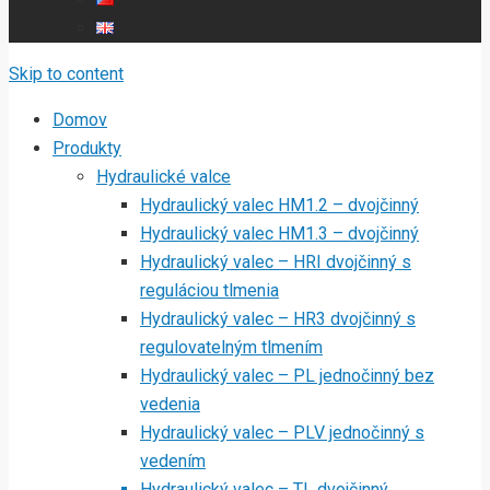
Skip to content
Domov
Produkty
Hydraulické valce
Hydraulický valec HM1.2 – dvojčinný
Hydraulický valec HM1.3 – dvojčinný
Hydraulický valec – HRI dvojčinný s
reguláciou tlmenia
Hydraulický valec – HR3 dvojčinný s
regulovatelným tlmením
Hydraulický valec – PL jednočinný bez
vedenia
Hydraulický valec – PLV jednočinný s
vedením
Hydraulický valec – TL dvojčinný