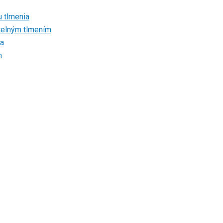
u tlmenia
atelným tlmením
ia
m