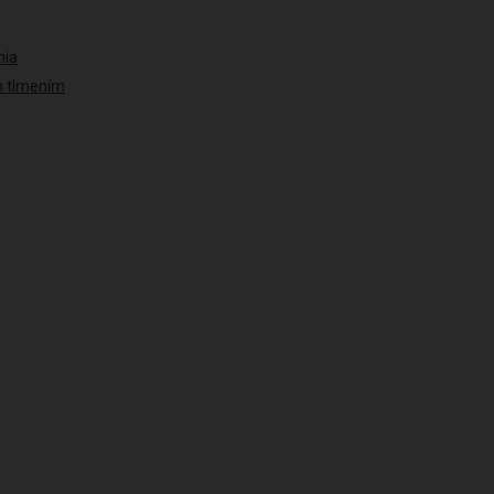
nia
ým tlmením