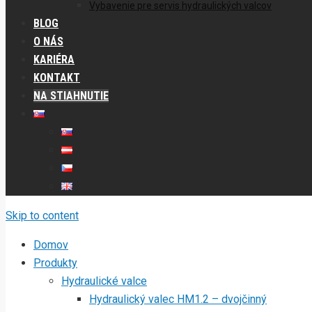
Vybavenie pre servis hydraulických valcov
BLOG
O NÁS
KARIÉRA
KONTAKT
NA STIAHNUTIE
Skip to content
Domov
Produkty
Hydraulické valce
Hydraulický valec HM1.2 – dvojčinný