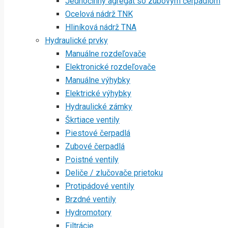
Jednočinný agregát so zubovým čerpadlom
Ocelová nádrž TNK
Hliníková nádrž TNA
Hydraulické prvky
Manuálne rozdeľovače
Elektronické rozdeľovače
Manuálne výhybky
Elektrické výhybky
Hydraulické zámky
Škrtiace ventily
Piestové čerpadlá
Zubové čerpadlá
Poistné ventily
Deliče / zlučovače prietoku
Protipádové ventily
Brzdné ventily
Hydromotory
Filtrácie