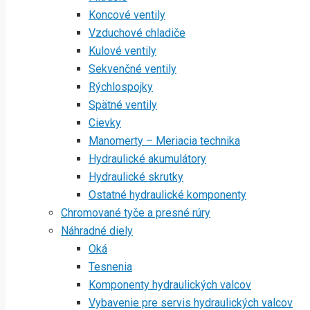
Koncové ventily
Vzduchové chladiče
Kulové ventily
Sekvenčné ventily
Rýchlospojky
Spätné ventily
Cievky
Manomerty – Meriacia technika
Hydraulické akumulátory
Hydraulické skrutky
Ostatné hydraulické komponenty
Chromované tyče a presné rúry
Náhradné diely
Oká
Tesnenia
Komponenty hydraulických valcov
Vybavenie pre servis hydraulických valcov