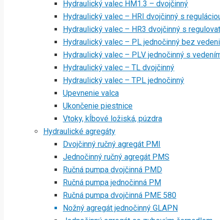
Hydraulický valec HM1.3 – dvojčinný
Hydraulický valec – HRI dvojčinný s regulácio
Hydraulický valec – HR3 dvojčinný s regulov
Hydraulický valec – PL jednočinný bez veden
Hydraulický valec – PLV jednočinný s vedení
Hydraulický valec – TL dvojčinný
Hydraulický valec – TPL jednočinný
Upevnenie valca
Ukončenie piestnice
Vtoky, kĺbové ložiská, púzdra
Hydraulické agregáty
Dvojčinný ručný agregát PMI
Jednočinný ručný agregát PMS
Ručná pumpa dvojčinná PMD
Ručná pumpa jednočinná PM
Ručná pumpa dvojčinná PME 580
Nožný agregát jednočinný GLAPN