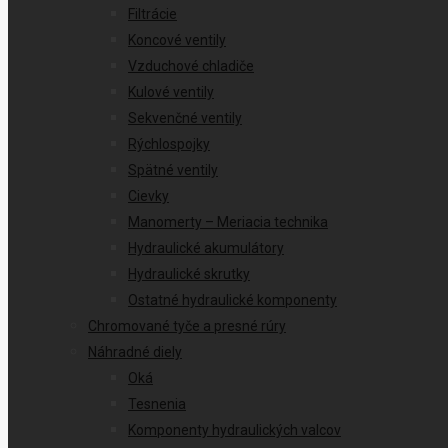
Filtrácie
Koncové ventily
Vzduchové chladiče
Kulové ventily
Sekvenčné ventily
Rýchlospojky
Spätné ventily
Cievky
Manomerty – Meriacia technika
Hydraulické akumulátory
Hydraulické skrutky
Ostatné hydraulické komponenty
Chromované tyče a presné rúry
Náhradné diely
Oká
Tesnenia
Komponenty hydraulických valcov