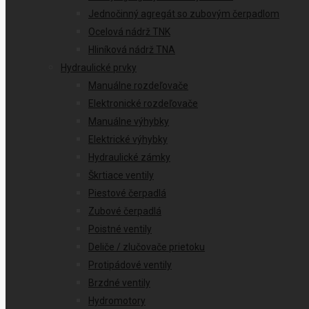
Jednočinný agregát so zubovým čerpadlom
Ocelová nádrž TNK
Hliníková nádrž TNA
Hydraulické prvky
Manuálne rozdeľovače
Elektronické rozdeľovače
Manuálne výhybky
Elektrické výhybky
Hydraulické zámky
Škrtiace ventily
Piestové čerpadlá
Zubové čerpadlá
Poistné ventily
Deliče / zlučovače prietoku
Protipádové ventily
Brzdné ventily
Hydromotory