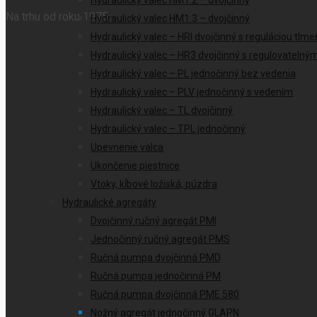
Hydraulický valec HM1.2 – dvojčinný
Na trhu od roku 1975
Hydraulický valec HM1.3 – dvojčinný
Hydraulický valec – HRI dvojčinný s reguláciou tlme
Hydraulický valec – HR3 dvojčinný s regulovateln
Hydraulický valec – PL jednočinný bez vedenia
Hydraulický valec – PLV jednočinný s vedením
Hydraulický valec – TL dvojčinný
Hydraulický valec – TPL jednočinný
Upevnenie valca
Ukončenie piestnice
Vtoky, kĺbové ložiská, púzdra
Hydraulické agregáty
Dvojčinný ručný agregát PMI
Jednočinný ručný agregát PMS
Ručná pumpa dvojčinná PMD
Ručná pumpa jednočinná PM
Ručná pumpa dvojčinná PME 580
Nožný agregát jednočinný GLAPN