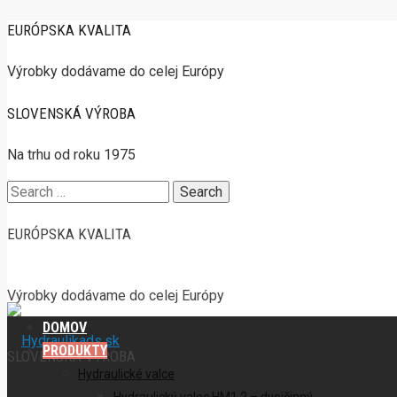
EURÓPSKA KVALITA
Výrobky dodávame do celej Európy
SLOVENSKÁ VÝROBA
Na trhu od roku 1975
Search
for:
EURÓPSKA KVALITA
Výrobky dodávame do celej Európy
DOMOV
PRODUKTY
SLOVENSKÁ VÝROBA
Hydraulické valce