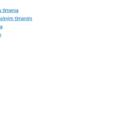
u tlmenia
atelným tlmením
ia
m