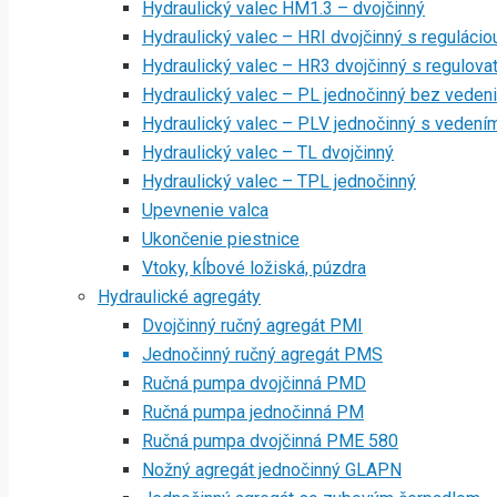
Hydraulický valec HM1.3 – dvojčinný
Hydraulický valec – HRI dvojčinný s regulácio
Hydraulický valec – HR3 dvojčinný s regulov
Hydraulický valec – PL jednočinný bez veden
Hydraulický valec – PLV jednočinný s vedení
Hydraulický valec – TL dvojčinný
Hydraulický valec – TPL jednočinný
Upevnenie valca
Ukončenie piestnice
Vtoky, kĺbové ložiská, púzdra
Hydraulické agregáty
Dvojčinný ručný agregát PMI
Jednočinný ručný agregát PMS
Ručná pumpa dvojčinná PMD
Ručná pumpa jednočinná PM
Ručná pumpa dvojčinná PME 580
Nožný agregát jednočinný GLAPN