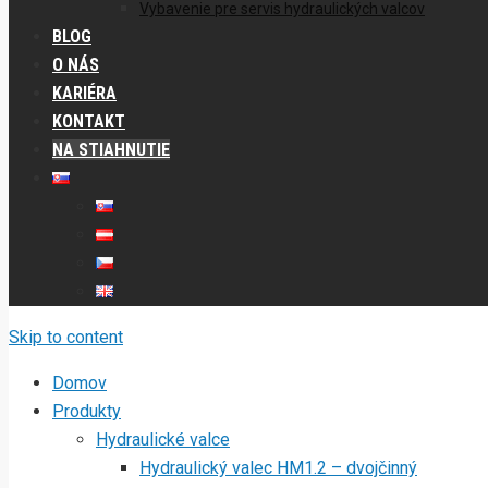
Vybavenie pre servis hydraulických valcov
BLOG
O NÁS
KARIÉRA
KONTAKT
NA STIAHNUTIE
Skip to content
Domov
Produkty
Hydraulické valce
Hydraulický valec HM1.2 – dvojčinný