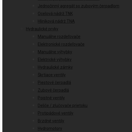
Jednočinný agregát so zubovým čerpadlom
Ocelová nádrž TNK
Hliníková nádrž TNA
Hydraulické prvky
Manuálne rozdeľovače
Elektronické rozdeľovače
Manuálne výhybky
Elektrické výhybky
Hydraulické zámky
Škrtiace ventily
Piestové čerpadlá
Zubové čerpadlá
Poistné ventily
Deliče / zlučovače prietoku
Protipádové ventily
Brzdné ventily
Hydromotory