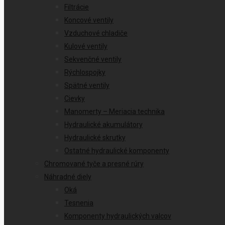
Filtrácie
Koncové ventily
Vzduchové chladiče
Kulové ventily
Sekvenčné ventily
Rýchlospojky
Spätné ventily
Cievky
Manomerty – Meriacia technika
Hydraulické akumulátory
Hydraulické skrutky
Ostatné hydraulické komponenty
Chromované tyče a presné rúry
Náhradné diely
Oká
Tesnenia
Komponenty hydraulických valcov