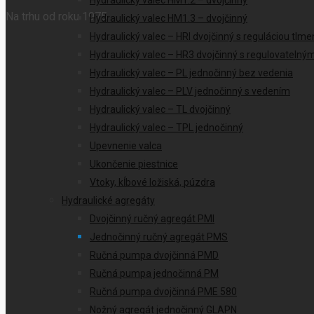
Hydraulický valec HM1.2 – dvojčinný
Na trhu od roku 1975
Hydraulický valec HM1.3 – dvojčinný
Hydraulický valec – HRI dvojčinný s reguláciou tlme
Hydraulický valec – HR3 dvojčinný s regulovateln
Hydraulický valec – PL jednočinný bez vedenia
Hydraulický valec – PLV jednočinný s vedením
Hydraulický valec – TL dvojčinný
Hydraulický valec – TPL jednočinný
Upevnenie valca
Ukončenie piestnice
Vtoky, kĺbové ložiská, púzdra
Hydraulické agregáty
Dvojčinný ručný agregát PMI
Jednočinný ručný agregát PMS
Ručná pumpa dvojčinná PMD
Ručná pumpa jednočinná PM
Ručná pumpa dvojčinná PME 580
Nožný agregát jednočinný GLAPN