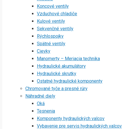
Koncové ventily
Vzduchové chladiče
Kulové ventily
Sekvenčné ventily
Rýchlospojky
Spätné ventily
Cievky
Manomerty – Meriacia technika
Hydraulické akumulátory
Hydraulické skrutky
Ostatné hydraulické komponenty
Chromované tyče a presné rúry
Náhradné diely
Oká
Tesnenia
Komponenty hydraulických valcov
Vybavenie pre servis hydraulických valcov