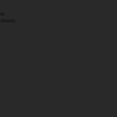
nia
ým tlmením