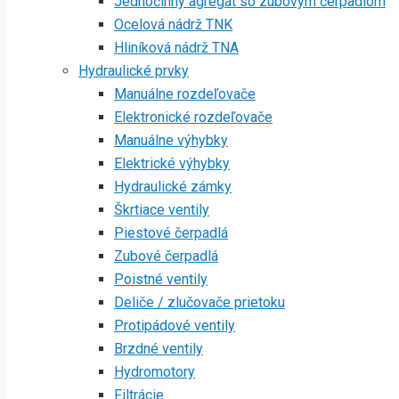
Jednočinný agregát so zubovým čerpadlom
Ocelová nádrž TNK
Hliníková nádrž TNA
Hydraulické prvky
Manuálne rozdeľovače
Elektronické rozdeľovače
Manuálne výhybky
Elektrické výhybky
Hydraulické zámky
Škrtiace ventily
Piestové čerpadlá
Zubové čerpadlá
Poistné ventily
Deliče / zlučovače prietoku
Protipádové ventily
Brzdné ventily
Hydromotory
Filtrácie