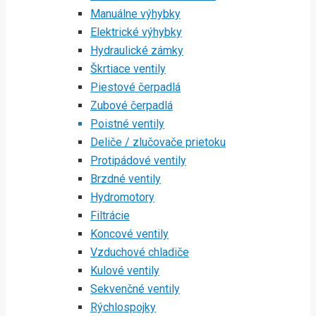
Manuálne výhybky
Elektrické výhybky
Hydraulické zámky
Škrtiace ventily
Piestové čerpadlá
Zubové čerpadlá
Poistné ventily
Deliče / zlučovače prietoku
Protipádové ventily
Brzdné ventily
Hydromotory
Filtrácie
Koncové ventily
Vzduchové chladiče
Kulové ventily
Sekvenčné ventily
Rýchlospojky