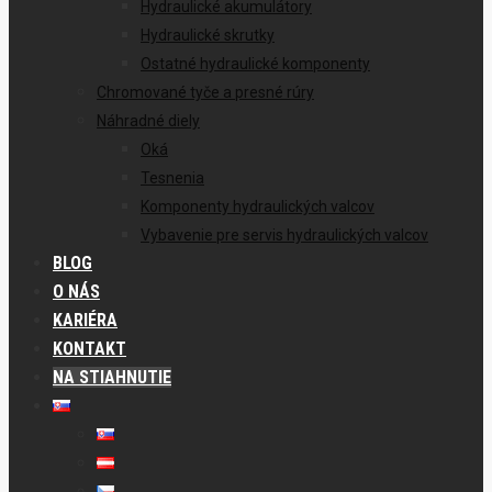
Hydraulické akumulátory
Hydraulické skrutky
Ostatné hydraulické komponenty
Chromované tyče a presné rúry
Náhradné diely
Oká
Tesnenia
Komponenty hydraulických valcov
Vybavenie pre servis hydraulických valcov
BLOG
O NÁS
KARIÉRA
KONTAKT
NA STIAHNUTIE