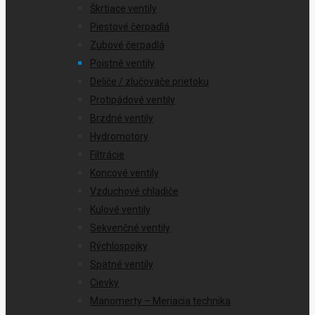
Škrtiace ventily
Piestové čerpadlá
Zubové čerpadlá
Poistné ventily
Deliče / zlučovače prietoku
Protipádové ventily
Brzdné ventily
Hydromotory
Filtrácie
Koncové ventily
Vzduchové chladiče
Kulové ventily
Sekvenčné ventily
Rýchlospojky
Spätné ventily
Cievky
Manomerty – Meriacia technika