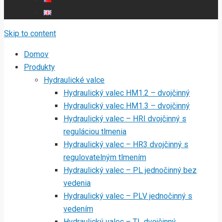
Skip to content
Domov
Produkty
Hydraulické valce
Hydraulický valec HM1.2 – dvojčinný
Hydraulický valec HM1.3 – dvojčinný
Hydraulický valec – HRI dvojčinný s
reguláciou tlmenia
Hydraulický valec – HR3 dvojčinný s
regulovatelným tlmením
Hydraulický valec – PL jednočinný bez
vedenia
Hydraulický valec – PLV jednočinný s
vedením
Hydraulický valec – TL dvojčinný