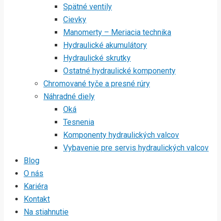
Spätné ventily
Cievky
Manomerty – Meriacia technika
Hydraulické akumulátory
Hydraulické skrutky
Ostatné hydraulické komponenty
Chromované tyče a presné rúry
Náhradné diely
Oká
Tesnenia
Komponenty hydraulických valcov
Vybavenie pre servis hydraulických valcov
Blog
O nás
Kariéra
Kontakt
Na stiahnutie