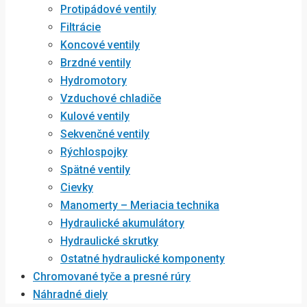
Protipádové ventily
Filtrácie
Koncové ventily
Brzdné ventily
Hydromotory
Vzduchové chladiče
Kulové ventily
Sekvenčné ventily
Rýchlospojky
Spätné ventily
Cievky
Manomerty – Meriacia technika
Hydraulické akumulátory
Hydraulické skrutky
Ostatné hydraulické komponenty
Chromované tyče a presné rúry
Náhradné diely