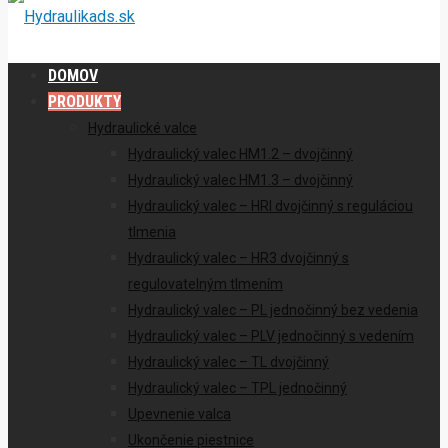
DOMOV
PRODUKTY
Hydraulické valce
Hydraulický valec HM1.2 – dvojčinný
Hydraulický valec HM1.3 – dvojčinný
Hydraulický valec – HRI dvojčinný s reguláciou
tlmenia
Hydraulický valec – HR3 dvojčinný s
regulovatelným tlmením
Hydraulický valec – PL jednočinný bez vedenia
Hydraulický valec – PLV jednočinný s vedením
Hydraulický valec – TL dvojčinný
Hydraulický valec – TPL jednočinný
Upevnenie valca
Ukončenie piestnice