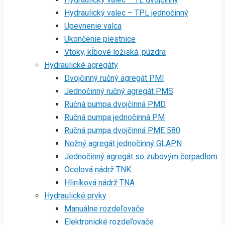
Hydraulický valec – TPL jednočinný
Upevnenie valca
Ukončenie piestnice
Vtoky, kĺbové ložiská, púzdra
Hydraulické agregáty
Dvojčinný ručný agregát PMI
Jednočinný ručný agregát PMS
Ručná pumpa dvojčinná PMD
Ručná pumpa jednočinná PM
Ručná pumpa dvojčinná PME 580
Nožný agregát jednočinný GLAPN
Jednočinný agregát so zubovým čerpadlom
Ocelová nádrž TNK
Hliníková nádrž TNA
Hydraulické prvky
Manuálne rozdeľovače
Elektronické rozdeľovače