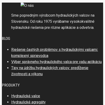
Sme popredným výrobcom hydraulických valcov na
Slovensku. Od roku 1975 vyrábame vysokokvalitné
hydraulické riešenia pre rôzne aplikácie a odvetvia.
BLOG
Riešenie častých problémov s hydraulickými valcami:
komplexný sprievodca
Výber správneho hydraulického valca pre vašu aplikáciu
Tipy na údržbu hydraulických valcov: predĺženie
životnosti a výkonu
PRODUKTY
Hydraulické valce
Hydraulické agregáty