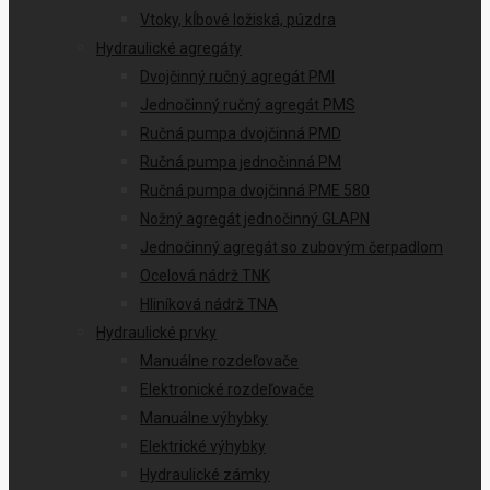
Vtoky, kĺbové ložiská, púzdra
Hydraulické agregáty
Dvojčinný ručný agregát PMI
Jednočinný ručný agregát PMS
Ručná pumpa dvojčinná PMD
Ručná pumpa jednočinná PM
Ručná pumpa dvojčinná PME 580
Nožný agregát jednočinný GLAPN
Jednočinný agregát so zubovým čerpadlom
Ocelová nádrž TNK
Hliníková nádrž TNA
Hydraulické prvky
Manuálne rozdeľovače
Elektronické rozdeľovače
Manuálne výhybky
Elektrické výhybky
Hydraulické zámky