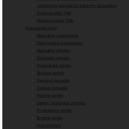
Jednočinný agregát so zubovým čerpadlom
Ocelová nádrž TNK
Hliníková nádrž TNA
Hydraulické prvky
Manuálne rozdeľovače
Elektronické rozdeľovače
Manuálne výhybky
Elektrické výhybky
Hydraulické zámky
Škrtiace ventily
Piestové čerpadlá
Zubové čerpadlá
Poistné ventily
Deliče / zlučovače prietoku
Protipádové ventily
Brzdné ventily
Hydromotory