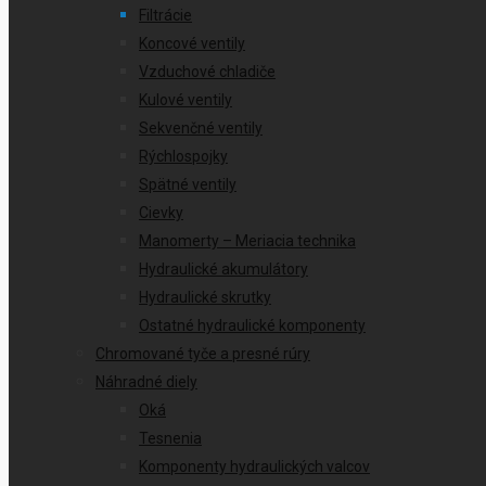
Filtrácie
Koncové ventily
Vzduchové chladiče
Kulové ventily
Sekvenčné ventily
Rýchlospojky
Spätné ventily
Cievky
Manomerty – Meriacia technika
Hydraulické akumulátory
Hydraulické skrutky
Ostatné hydraulické komponenty
Chromované tyče a presné rúry
Náhradné diely
Oká
Tesnenia
Komponenty hydraulických valcov