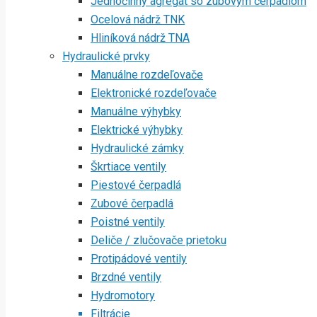
Jednočinný agregát so zubovým čerpadlom
Ocelová nádrž TNK
Hliníková nádrž TNA
Hydraulické prvky
Manuálne rozdeľovače
Elektronické rozdeľovače
Manuálne výhybky
Elektrické výhybky
Hydraulické zámky
Škrtiace ventily
Piestové čerpadlá
Zubové čerpadlá
Poistné ventily
Deliče / zlučovače prietoku
Protipádové ventily
Brzdné ventily
Hydromotory
Filtrácie