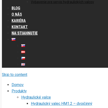
Vybavenie pre servis hydraulických valcov
BLOG
O NÁS
KARIÉRA
KONTAKT
NA STIAHNUTIE
Skip to content
Domov
Produkty
Hydraulické valce
Hydraulický valec HM1.2 – dvojčinný