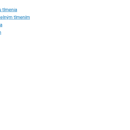
u tlmenia
atelným tlmením
ia
m