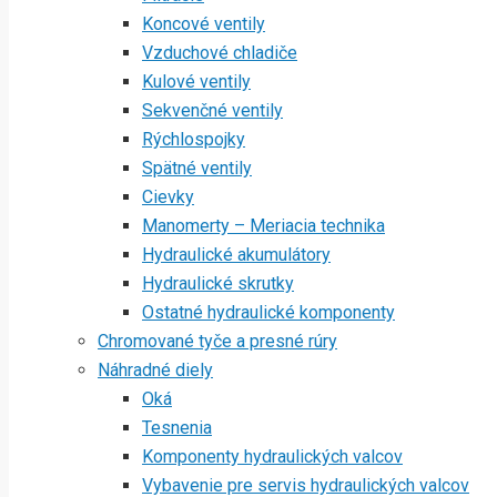
Koncové ventily
Vzduchové chladiče
Kulové ventily
Sekvenčné ventily
Rýchlospojky
Spätné ventily
Cievky
Manomerty – Meriacia technika
Hydraulické akumulátory
Hydraulické skrutky
Ostatné hydraulické komponenty
Chromované tyče a presné rúry
Náhradné diely
Oká
Tesnenia
Komponenty hydraulických valcov
Vybavenie pre servis hydraulických valcov