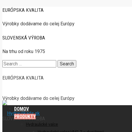
EURÓPSKA KVALITA
Výrobky dodávame do celej Európy
SLOVENSKÁ VÝROBA
Na trhu od roku 1975
Search
for:
EURÓPSKA KVALITA
Výrobky dodávame do celej Európy
DOMOV
PRODUKTY
SLOVENSKÁ VÝROBA
Hydraulické valce