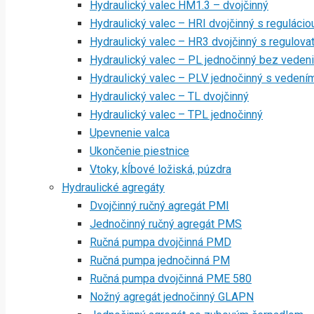
Hydraulický valec HM1.3 – dvojčinný
Hydraulický valec – HRI dvojčinný s regulácio
Hydraulický valec – HR3 dvojčinný s regulov
Hydraulický valec – PL jednočinný bez veden
Hydraulický valec – PLV jednočinný s vedení
Hydraulický valec – TL dvojčinný
Hydraulický valec – TPL jednočinný
Upevnenie valca
Ukončenie piestnice
Vtoky, kĺbové ložiská, púzdra
Hydraulické agregáty
Dvojčinný ručný agregát PMI
Jednočinný ručný agregát PMS
Ručná pumpa dvojčinná PMD
Ručná pumpa jednočinná PM
Ručná pumpa dvojčinná PME 580
Nožný agregát jednočinný GLAPN