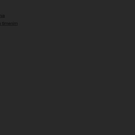
nia
ým tlmením