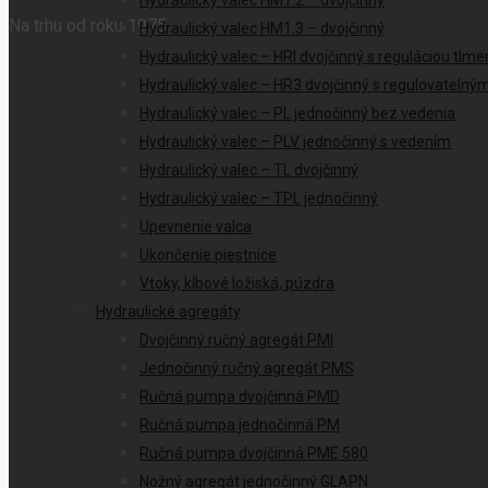
Hydraulický valec HM1.2 – dvojčinný
Na trhu od roku 1975
Hydraulický valec HM1.3 – dvojčinný
Hydraulický valec – HRI dvojčinný s reguláciou tlme
Hydraulický valec – HR3 dvojčinný s regulovateln
Hydraulický valec – PL jednočinný bez vedenia
Hydraulický valec – PLV jednočinný s vedením
Hydraulický valec – TL dvojčinný
Hydraulický valec – TPL jednočinný
Upevnenie valca
Ukončenie piestnice
Vtoky, kĺbové ložiská, púzdra
Hydraulické agregáty
Dvojčinný ručný agregát PMI
Jednočinný ručný agregát PMS
Ručná pumpa dvojčinná PMD
Ručná pumpa jednočinná PM
Ručná pumpa dvojčinná PME 580
Nožný agregát jednočinný GLAPN