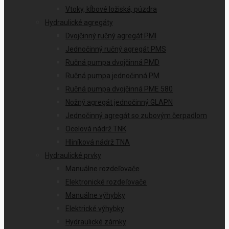
Vtoky, kĺbové ložiská, púzdra
Hydraulické agregáty
Dvojčinný ručný agregát PMI
Jednočinný ručný agregát PMS
Ručná pumpa dvojčinná PMD
Ručná pumpa jednočinná PM
Ručná pumpa dvojčinná PME 580
Nožný agregát jednočinný GLAPN
Jednočinný agregát so zubovým čerpadlom
Ocelová nádrž TNK
Hliníková nádrž TNA
Hydraulické prvky
Manuálne rozdeľovače
Elektronické rozdeľovače
Manuálne výhybky
Elektrické výhybky
Hydraulické zámky