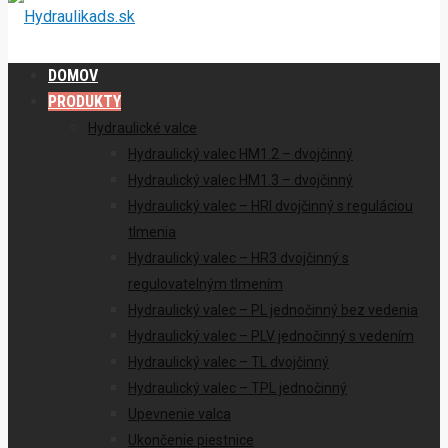
DOMOV
PRODUKTY
Hydraulické valce
Hydraulický valec HM1.2 – dvojčinný
Hydraulický valec HM1.3 – dvojčinný
Hydraulický valec – HRI dvojčinný s reguláciou
tlmenia
Hydraulický valec – HR3 dvojčinný s
regulovatelným tlmením
Hydraulický valec – PL jednočinný bez vedenia
Hydraulický valec – PLV jednočinný s vedením
Hydraulický valec – TL dvojčinný
Hydraulický valec – TPL jednočinný
Upevnenie valca
Ukončenie piestnice