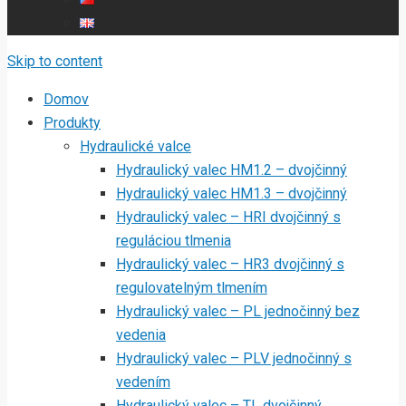
Skip to content
Domov
Produkty
Hydraulické valce
Hydraulický valec HM1.2 – dvojčinný
Hydraulický valec HM1.3 – dvojčinný
Hydraulický valec – HRI dvojčinný s
reguláciou tlmenia
Hydraulický valec – HR3 dvojčinný s
regulovatelným tlmením
Hydraulický valec – PL jednočinný bez
vedenia
Hydraulický valec – PLV jednočinný s
vedením
Hydraulický valec – TL dvojčinný