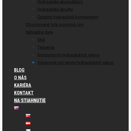
Hydraulické akumulátory
Hydraulické skrutky
Ostatné hydraulické komponenty
Chromované tyče a presné rúry
Náhradné diely
Oká
Tesnenia
Komponenty hydraulických valcov
Vybavenie pre servis hydraulických valcov
BLOG
O NÁS
KARIÉRA
KONTAKT
NA STIAHNUTIE