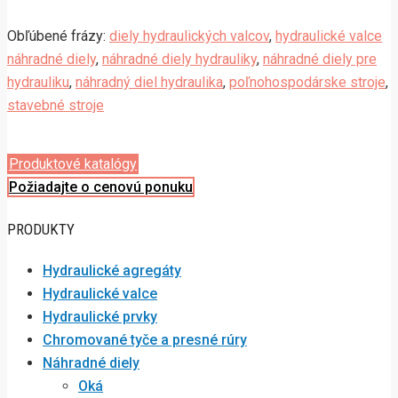
Obľúbené frázy:
diely hydraulických valcov
,
hydraulické valce
náhradné diely
,
náhradné diely hydrauliky
,
náhradné diely pre
hydrauliku
,
náhradný diel hydraulika
,
poľnohospodárske stroje
,
stavebné stroje
Produktové katalógy
Požiadajte o cenovú ponuku
PRODUKTY
Hydraulické agregáty
Hydraulické valce
Hydraulické prvky
Chromované tyče a presné rúry
Náhradné diely
Oká