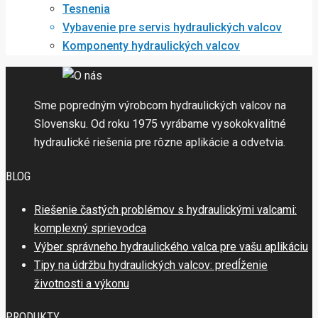
Tesnenia
Vybavenie pre servis hydraulických valcov
Komponenty hydraulických valcov
Sme popredným výrobcom hydraulických valcov na
Slovensku. Od roku 1975 vyrábame vysokokvalitné
hydraulické riešenia pre rôzne aplikácie a odvetvia.
BLOG
Riešenie častých problémov s hydraulickými valcami:
komplexný sprievodca
Výber správneho hydraulického valca pre vašu aplikáciu
Tipy na údržbu hydraulických valcov: predĺženie
životnosti a výkonu
PRODUKTY