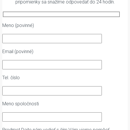
pripomienky sa snažíme odpovedať do 24 hodín.
Meno (povinné)
Email (povinné)
Tel. číslo
Meno spoločnosti
Predmet
Dajte nám vedieť s čím Vám vieme pomôcť