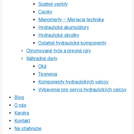
Spätné ventily
Cievky
Manomerty – Meriacia technika
Hydraulické akumulátory
Hydraulické skrutky
Ostatné hydraulické komponenty
Chromované tyče a presné rúry
Náhradné diely
Oká
Tesnenia
Komponenty hydraulických valcov
Vybavenie pre servis hydraulických valcov
Blog
O nás
Kariéra
Kontakt
Na stiahnutie