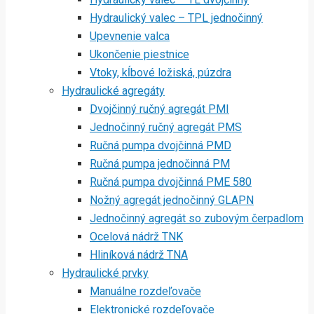
Hydraulický valec – TPL jednočinný
Upevnenie valca
Ukončenie piestnice
Vtoky, kĺbové ložiská, púzdra
Hydraulické agregáty
Dvojčinný ručný agregát PMI
Jednočinný ručný agregát PMS
Ručná pumpa dvojčinná PMD
Ručná pumpa jednočinná PM
Ručná pumpa dvojčinná PME 580
Nožný agregát jednočinný GLAPN
Jednočinný agregát so zubovým čerpadlom
Ocelová nádrž TNK
Hliníková nádrž TNA
Hydraulické prvky
Manuálne rozdeľovače
Elektronické rozdeľovače