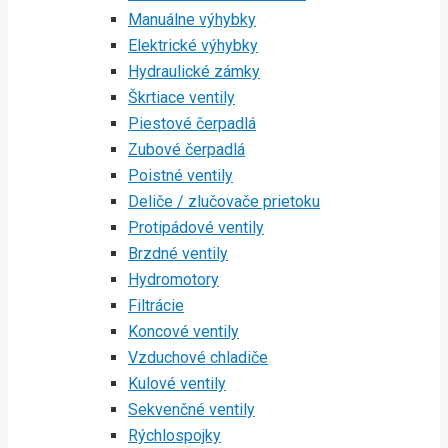
Manuálne výhybky
Elektrické výhybky
Hydraulické zámky
Škrtiace ventily
Piestové čerpadlá
Zubové čerpadlá
Poistné ventily
Deliče / zlučovače prietoku
Protipádové ventily
Brzdné ventily
Hydromotory
Filtrácie
Koncové ventily
Vzduchové chladiče
Kulové ventily
Sekvenčné ventily
Rýchlospojky