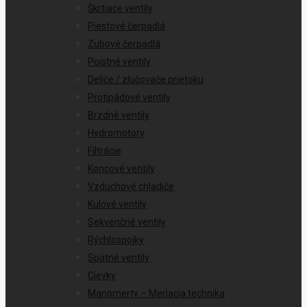
Škrtiace ventily
Piestové čerpadlá
Zubové čerpadlá
Poistné ventily
Deliče / zlučovače prietoku
Protipádové ventily
Brzdné ventily
Hydromotory
Filtrácie
Koncové ventily
Vzduchové chladiče
Kulové ventily
Sekvenčné ventily
Rýchlospojky
Spätné ventily
Cievky
Manomerty – Meriacia technika