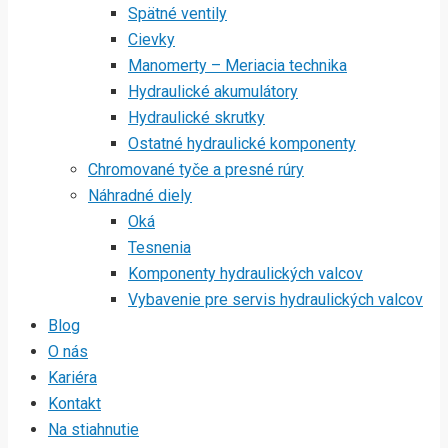
Spätné ventily
Cievky
Manomerty – Meriacia technika
Hydraulické akumulátory
Hydraulické skrutky
Ostatné hydraulické komponenty
Chromované tyče a presné rúry
Náhradné diely
Oká
Tesnenia
Komponenty hydraulických valcov
Vybavenie pre servis hydraulických valcov
Blog
O nás
Kariéra
Kontakt
Na stiahnutie