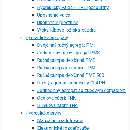
Hydraulický valec – TPL jednočinný
Upevnenie valca
Ukončenie piestnice
Vtoky, kĺbové ložiská, púzdra
Hydraulické agregáty
Dvojčinný ručný agregát PMI
Jednočinný ručný agregát PMS
Ručná pumpa dvojčinná PMD
Ručná pumpa jednočinná PM
Ručná pumpa dvojčinná PME 580
Nožný agregát jednočinný GLAPN
Jednočinný agregát so zubovým čerpadlom
Ocelová nádrž TNK
Hliníková nádrž TNA
Hydraulické prvky
Manuálne rozdeľovače
Elektronické rozdeľovače