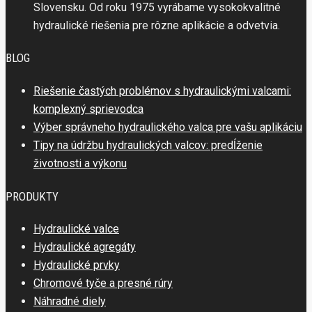
Slovensku. Od roku 1975 vyrábame vysokokvalitné
hydraulické riešenia pre rôzne aplikácie a odvetvia.
BLOG
Riešenie častých problémov s hydraulickými valcami:
komplexný sprievodca
Výber správneho hydraulického valca pre vašu aplikáciu
Tipy na údržbu hydraulických valcov: predĺženie
životnosti a výkonu
PRODUKTY
Hydraulické valce
Hydraulické agregáty
Hydraulické prvky
Chromové tyče a presné rúry
Náhradné diely