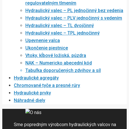
regulovatelným tlmením
Hydraulický valec – PL jednočinný bez vedenia
Hydraulický valec – PLV jednočinný s vedením
Hydraulický valec – TL dvojčinný
Hydraulický valec – TPL jednočinný
Upevnenie valca
Ukončenie piestnice
Vtoky, kĺbové ložiská, púzdra
NAK – Numericko abecední kód
Tabuľka doporučených zdvihov a síl
Hydraulické agregáty
Chromované tyče a presné rúry
Hydraulické prvky
Náhradné diely
Sme popredným výrobcom hydraulických valcov na