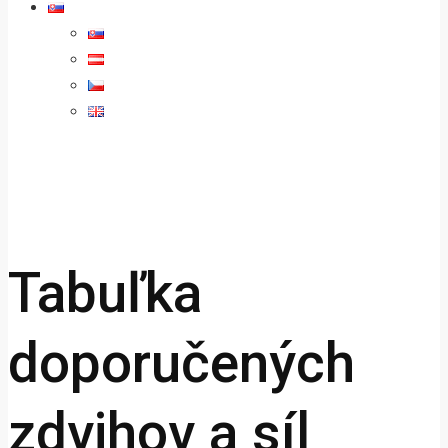
Tabuľka
doporučených
zdvihov a síl