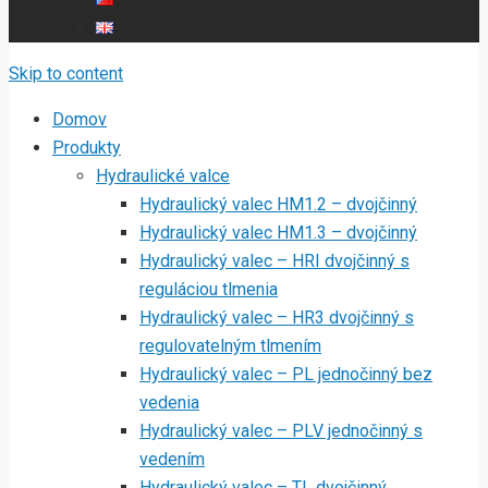
Skip to content
Domov
Produkty
Hydraulické valce
Hydraulický valec HM1.2 – dvojčinný
Hydraulický valec HM1.3 – dvojčinný
Hydraulický valec – HRI dvojčinný s
reguláciou tlmenia
Hydraulický valec – HR3 dvojčinný s
regulovatelným tlmením
Hydraulický valec – PL jednočinný bez
vedenia
Hydraulický valec – PLV jednočinný s
vedením
Hydraulický valec – TL dvojčinný