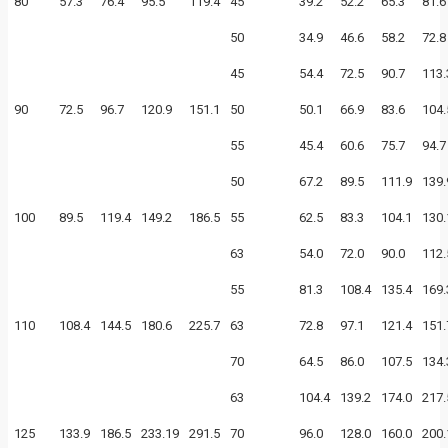
80
57.3
76.4
95.5
119.4
45
39.2
52.2
65.3
81.6
50
34.9
46.6
58.2
72.8
45
54.4
72.5
90.7
113.
90
72.5
96.7
120.9
151.1
50
50.1
66.9
83.6
104.
55
45.4
60.6
75.7
94.7
50
67.2
89.5
111.9
139.
100
89.5
119.4
149.2
186.5
55
62.5
83.3
104.1
130.
63
54.0
72.0
90.0
112.
55
81.3
108.4
135.4
169.
110
108.4
144.5
180.6
225.7
63
72.8
97.1
121.4
151.
70
64.5
86.0
107.5
134.
63
104.4
139.2
174.0
217.
125
133.9
186.5
233.19
291.5
70
96.0
128.0
160.0
200.