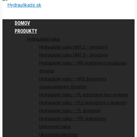
DOMOV
PRODUKTY
Hydraulické valce
Hydraulický valec HM1.2 – dvojčinný
Hydraulický valec HM1.3 – dvojčinný
Hydraulický valec – HRI dvojčinný s reguláciou
tlmenia
Hydraulický valec – HR3 dvojčinný s
regulovatelným tlmením
Hydraulický valec – PL jednočinný bez vedenia
Hydraulický valec – PLV jednočinný s vedením
Hydraulický valec – TL dvojčinný
Hydraulický valec – TPL jednočinný
Upevnenie valca
Ukončenie piestnice