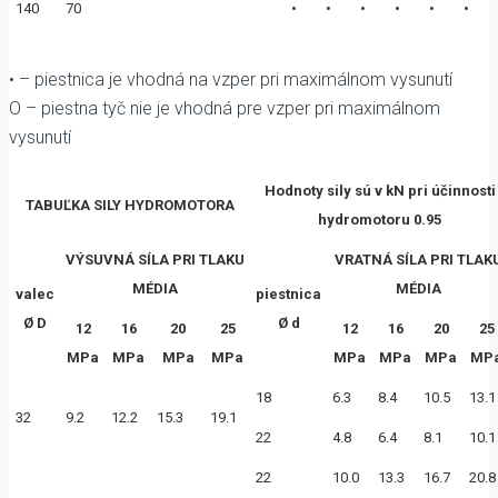
•
•
•
•
•
•
140
70
• – piestnica je vhodná na vzper pri maximálnom vysunutí
O – piestna tyč nie je vhodná pre vzper pri maximálnom
vysunutí
Hodnoty sily sú v kN pri účinnosti
TABUĽKA SILY HYDROMOTORA
hydromotoru 0.95
VÝSUVNÁ SÍLA PRI TLAKU
VRATNÁ SÍLA PRI TLAK
MÉDIA
MÉDIA
valec
piestnica
Ø D
Ø d
12
16
20
25
12
16
20
25
MPa
MPa
MPa
MPa
MPa
MPa
MPa
MP
18
6.3
8.4
10.5
13.1
32
9.2
12.2
15.3
19.1
22
4.8
6.4
8.1
10.1
22
10.0
13.3
16.7
20.8