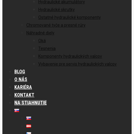
Hydraulické akumulátory
Hydraulické skrutky
Ostatné hydraulické komponenty
Chromované tyče a presné rúry
Náhradné diely
Oká
Tesnenia
Komponenty hydraulických valcov
Vybavenie pre servis hydraulických valcov
BLOG
O NÁS
KARIÉRA
KONTAKT
NA STIAHNUTIE