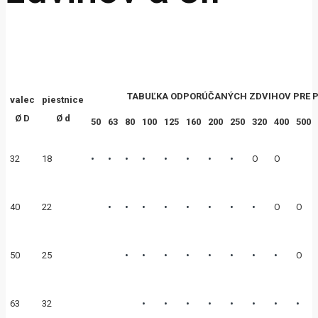
TABUĽKA ODPORÚČANÝCH ZDVIHOV PRE P
valec
piestnice
Ø D
Ø d
50
63
80
100
125
160
200
250
320
400
500
•
•
•
•
•
•
•
•
32
18
O
O
•
•
•
•
•
•
•
•
40
22
O
O
•
•
•
•
•
•
•
•
50
25
O
•
•
•
•
•
•
•
•
63
32