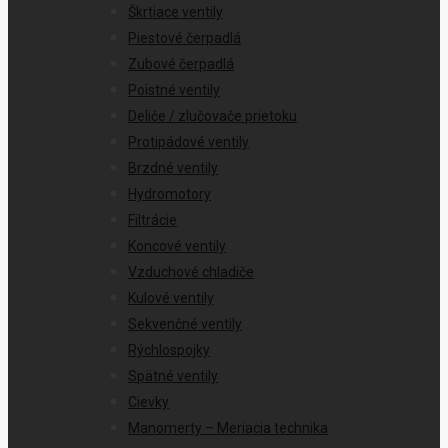
Škrtiace ventily
Piestové čerpadlá
Zubové čerpadlá
Poistné ventily
Deliče / zlučovače prietoku
Protipádové ventily
Brzdné ventily
Hydromotory
Filtrácie
Koncové ventily
Vzduchové chladiče
Kulové ventily
Sekvenčné ventily
Rýchlospojky
Spätné ventily
Cievky
Manomerty – Meriacia technika