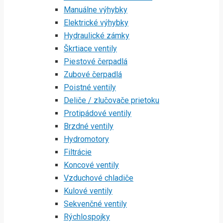
Manuálne výhybky
Elektrické výhybky
Hydraulické zámky
Škrtiace ventily
Piestové čerpadlá
Zubové čerpadlá
Poistné ventily
Deliče / zlučovače prietoku
Protipádové ventily
Brzdné ventily
Hydromotory
Filtrácie
Koncové ventily
Vzduchové chladiče
Kulové ventily
Sekvenčné ventily
Rýchlospojky