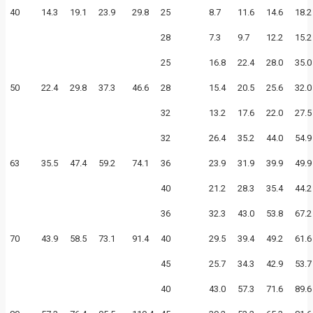
40
14.3
19.1
23.9
29.8
25
8.7
11.6
14.6
18.2
28
7.3
9.7
12.2
15.2
25
16.8
22.4
28.0
35.0
50
22.4
29.8
37.3
46.6
28
15.4
20.5
25.6
32.0
32
13.2
17.6
22.0
27.5
32
26.4
35.2
44.0
54.9
63
35.5
47.4
59.2
74.1
36
23.9
31.9
39.9
49.9
40
21.2
28.3
35.4
44.2
36
32.3
43.0
53.8
67.2
70
43.9
58.5
73.1
91.4
40
29.5
39.4
49.2
61.6
45
25.7
34.3
42.9
53.7
40
43.0
57.3
71.6
89.6