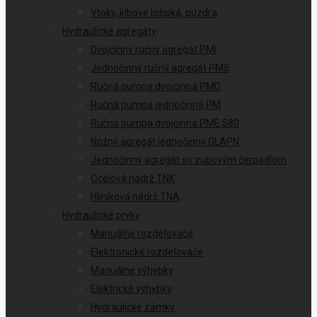
Vtoky, kĺbové ložiská, púzdra
Hydraulické agregáty
Dvojčinný ručný agregát PMI
Jednočinný ručný agregát PMS
Ručná pumpa dvojčinná PMD
Ručná pumpa jednočinná PM
Ručná pumpa dvojčinná PME 580
Nožný agregát jednočinný GLAPN
Jednočinný agregát so zubovým čerpadlom
Ocelová nádrž TNK
Hliníková nádrž TNA
Hydraulické prvky
Manuálne rozdeľovače
Elektronické rozdeľovače
Manuálne výhybky
Elektrické výhybky
Hydraulické zámky