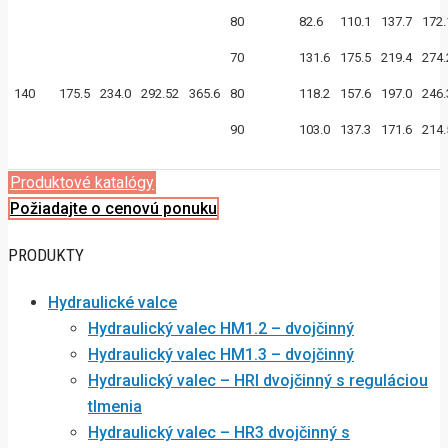
80
82.6
110.1
137.7
172.
70
131.6
175.5
219.4
274.
140
175.5
234.0
292.52
365.6
80
118.2
157.6
197.0
246.
90
103.0
137.3
171.6
214.
Produktové katalógy
Požiadajte o cenovú ponuku
PRODUKTY
Hydraulické valce
Hydraulický valec HM1.2 – dvojčinný
Hydraulický valec HM1.3 – dvojčinný
Hydraulický valec – HRI dvojčinný s reguláciou
tlmenia
Hydraulický valec – HR3 dvojčinný s