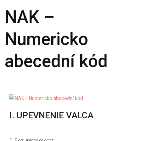
NAK –
Numericko
abecední kód
I. UPEVNENIE VALCA
0. Bez upínacej časti