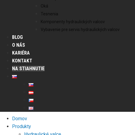
Oká
Tesnenia
Komponenty hydraulických valcov
Vybavenie pre servis hydraulických valcov
BLOG
O NÁS
KARIÉRA
KONTAKT
NA STIAHNUTIE
Domov
Produkty
Hydraulické valce