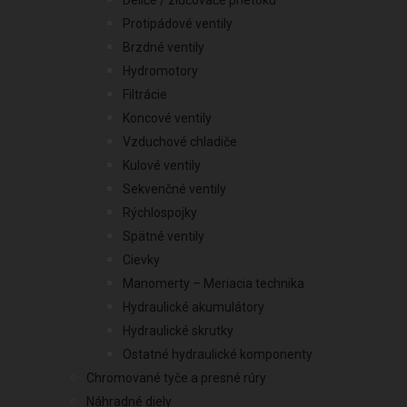
Deliče / zlučovače prietoku
Protipádové ventily
Brzdné ventily
Hydromotory
Filtrácie
Koncové ventily
Vzduchové chladiče
Kulové ventily
Sekvenčné ventily
Rýchlospojky
Spätné ventily
Cievky
Manomerty – Meriacia technika
Hydraulické akumulátory
Hydraulické skrutky
Ostatné hydraulické komponenty
Chromované tyče a presné rúry
Náhradné diely