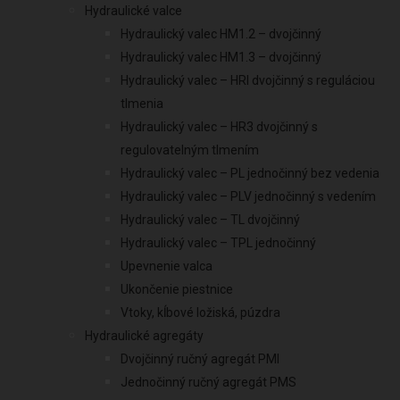
Hydraulické valce
Hydraulický valec HM1.2 – dvojčinný
Hydraulický valec HM1.3 – dvojčinný
Hydraulický valec – HRI dvojčinný s reguláciou
tlmenia
Hydraulický valec – HR3 dvojčinný s
regulovatelným tlmením
Hydraulický valec – PL jednočinný bez vedenia
Hydraulický valec – PLV jednočinný s vedením
Hydraulický valec – TL dvojčinný
Hydraulický valec – TPL jednočinný
Upevnenie valca
Ukončenie piestnice
Vtoky, kĺbové ložiská, púzdra
Hydraulické agregáty
Dvojčinný ručný agregát PMI
Jednočinný ručný agregát PMS