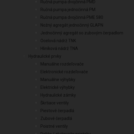
Ručná pumpa dvojčinná PMD
Ručná pumpa jednočinná PM
Ručná pumpa dvojčinná PME 580
Nožný agregát jednočinný GLAPN
Jednočinný agregát so zubovým čerpadlom
Ocelová nádrž TNK
Hliníková nádrž TNA
Hydraulické prvky
Manuálne rozdeľovače
Elektronické rozdeľovače
Manuálne výhybky
Elektrické výhybky
Hydraulické zámky
Škrtiace ventily
Piestové čerpadlá
Zubové čerpadlá
Poistné ventily