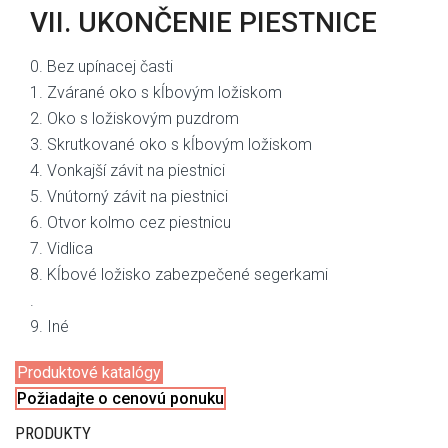
VII. UKONČENIE PIESTNICE
0. Bez upínacej časti
1. Zvárané oko s kĺbovým ložiskom
2. Oko s ložiskovým puzdrom
3. Skrutkované oko s kĺbovým ložiskom
4. Vonkajší závit na piestnici
5. Vnútorný závit na piestnici
6. Otvor kolmo cez piestnicu
7. Vidlica
8. Kĺbové ložisko zabezpečené segerkami
.
9. Iné
Produktové katalógy
Požiadajte o cenovú ponuku
PRODUKTY