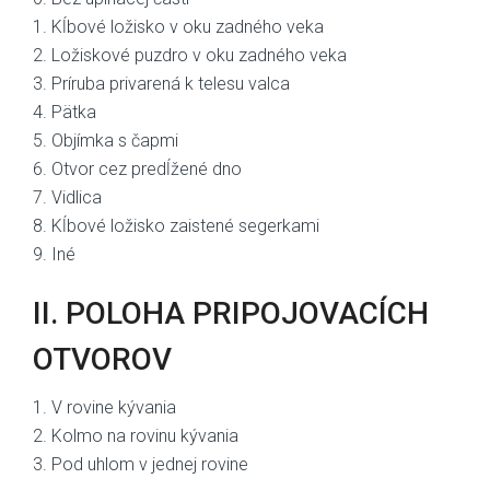
1. Kĺbové ložisko v oku zadného veka
2. Ložiskové puzdro v oku zadného veka
3. Príruba privarená k telesu valca
4. Pätka
5. Objímka s čapmi
6. Otvor cez predĺžené dno
7. Vidlica
8. Kĺbové ložisko zaistené segerkami
9. Iné
II. POLOHA PRIPOJOVACÍCH
OTVOROV
1. V rovine kývania
2. Kolmo na rovinu kývania
3. Pod uhlom v jednej rovine