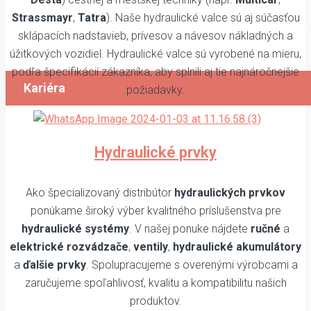
Prezrite si naše voľné pozície a v prípade 
Strassmayr
,
Tatra
). Naše hydraulické valce sú aj súčasťou
sklápacích nadstavieb, prívesov a návesov nákladných a
nás kontaktujte.
úžitkových vozidiel. Hydraulické valce sú vyrobené na mieru,
podľa špecifikácií zákazníka, aby splnili aj tie najnáročnejšie
Kariéra
požiadavky.
Hydraulické prvky
Ako špecializovaný distribútor
hydraulických prvkov
ponúkame široký výber kvalitného príslušenstva pre
hydraulické systémy
. V našej ponuke nájdete
ručné
a
elektrické rozvádzače
,
ventily
,
hydraulické akumulátory
a
ďalšie prvky
. Spolupracujeme s overenými výrobcami a
zaručujeme spoľahlivosť, kvalitu a kompatibilitu našich
produktov.