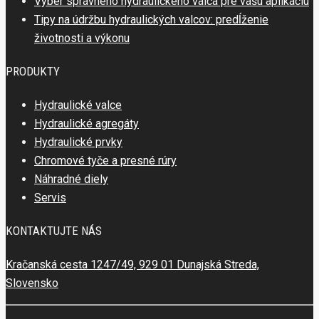
Výber správneho hydraulického valca pre vašu aplikáciu
Tipy na údržbu hydraulických valcov: predĺženie
životnosti a výkonu
PRODUKTY
Hydraulické valce
Hydraulické agregáty
Hydraulické prvky
Chromové tyče a presné rúry
Náhradné diely
Servis
KONTAKTUJTE NÁS
Kračanská cesta 1247/49, 929 01 Dunajská Streda,
Slovensko