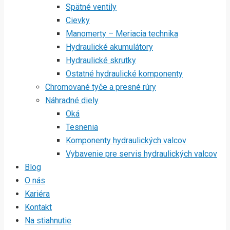
Spätné ventily
Cievky
Manomerty – Meriacia technika
Hydraulické akumulátory
Hydraulické skrutky
Ostatné hydraulické komponenty
Chromované tyče a presné rúry
Náhradné diely
Oká
Tesnenia
Komponenty hydraulických valcov
Vybavenie pre servis hydraulických valcov
Blog
O nás
Kariéra
Kontakt
Na stiahnutie