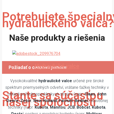
Potrebujete špecialn
hydraulického valca?
Naše produkty a riešenia
Vyrábame atypické hydraulické
valce na objednávku.
Hydraulické valce
Požiadať o cennovú ponuku
Vysokokvalitné
hydraulické valce
určené pre široké
spektrum priemyselných odvetví, vrátane ťažkej techniky v
Stante sa súčasťou
oblasti poľnohospodárskych strojov (napr.
Claas
,
John
našej spoločnosti
Deere
,
Zetor
,
New Holland
,
Farmet
,
Bednar
) stavebnej
techniky (napr.
Kubota
,
Manitou
,
JCB
,
Bobcat
,
Kubota
,
Desta
) cestnej a mestskej techniky (napr.
Multicar
,