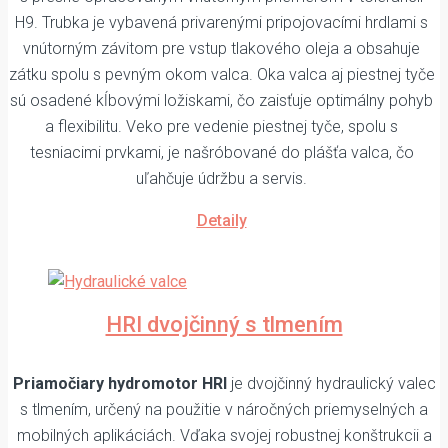
H9. Trubka je vybavená privarenými pripojovacími hrdlami s
vnútorným závitom pre vstup tlakového oleja a obsahuje
zátku spolu s pevným okom valca. Oka valca aj piestnej tyče
sú osadené kĺbovými ložiskami, čo zaisťuje optimálny pohyb
a flexibilitu. Veko pre vedenie piestnej tyče, spolu s
tesniacimi prvkami, je našróbované do plášťa valca, čo
uľahčuje údržbu a servis.
Detaily
HRI dvojčinný s tlmením
Priamočiary hydromotor HRI
je dvojčinný hydraulický valec
s tlmením, určený na použitie v náročných priemyselných a
mobilných aplikáciách. Vďaka svojej robustnej konštrukcii a