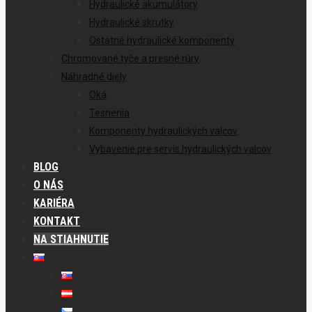
Hydraulické akumulátory
Hydraulické skrutky
Ostatné hydraulické komponenty
Chromované tyče a presné rúry
Náhradné diely
Oká
Tesnenia
Komponenty hydraulických valcov
Vybavenie pre servis hydraulických valcov
BLOG
O NÁS
KARIÉRA
KONTAKT
NA STIAHNUTIE