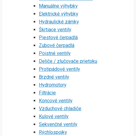
Manuálne výhybky
Elektrické výhybky
Hydraulické zámky
Škrtiace ventily
Piestové čerpadlá
Zubové čerpadlá
Poistné ventily
Deliče / zlučovače prietoku
Protipádové ventily
Brzdné ventily
Hydromotory
Filtrácie
Koncové ventily
Vzduchové chladiče
Kulové ventily
Sekvenčné ventily
Rýchlospojky