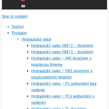
Skip to content
Domov
Produkty
Hydraulické valce
Hydraulický valec HM1.2 – dvojčinný
Hydraulický valec HM1.3 – dvojčinný
Hydraulický valec – HRI dvojčinný s
reguláciou tlmenia
Hydraulický valec – HR3 dvojčinný s
regulovatelným tlmením
Hydraulický valec – PL jednočinný bez
vedenia
Hydraulický valec – PLV jednočinný s
vedením
Hydraulický valec – TL dvojčinný