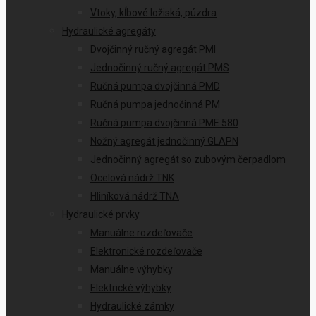
Vtoky, kĺbové ložiská, púzdra
Hydraulické agregáty
Dvojčinný ručný agregát PMI
Jednočinný ručný agregát PMS
Ručná pumpa dvojčinná PMD
Ručná pumpa jednočinná PM
Ručná pumpa dvojčinná PME 580
Nožný agregát jednočinný GLAPN
Jednočinný agregát so zubovým čerpadlom
Ocelová nádrž TNK
Hliníková nádrž TNA
Hydraulické prvky
Manuálne rozdeľovače
Elektronické rozdeľovače
Manuálne výhybky
Elektrické výhybky
Hydraulické zámky