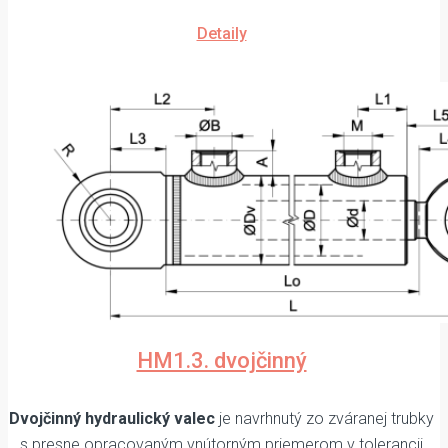
Detaily
HM1.3. dvojčinný
Dvojčinný hydraulický valec
je navrhnutý zo zváranej trubky
s presne opracovaným vnútorným priemerom v tolerancii