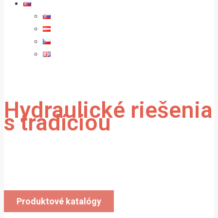
Hydraulické riešenia
s tradíciou
Vyrábame a dodávame hydraulické valce
do celej Európy.
Produktové katalógy