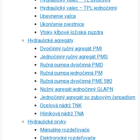
Hydraulický valec – TPL jednočinný
Upevnenie valca
Ukončenie piestnice
Vtoky, kĺbové ložiská, púzdra
Hydraulické agregáty
Dvojčinný ručný agregát PMI
Jednočinný ručný agregát PMS
Ručná pumpa dvojčinná PMD
Ručná pumpa jednočinná PM
Ručná pumpa dvojčinná PME 580
Nožný agregát jednočinný GLAPN
Jednočinný agregát so zubovým čerpadlom
Ocelová nádrž TNK
Hliníková nádrž TNA
Hydraulické prvky
Manuálne rozdeľovače
Elektronické rozdeľovače