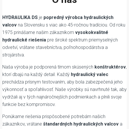
HYDRAULIKA DS
je
popredný výrobca hydraulických
valcov
na Slovensku s viac ako 45-ročnou tradíciou. Od roku
1975 prinášame našim zákazníkom
vysokokvalitné
hydraulické riešenia
pre široké spektrum priemyselných
odvetví, vrátane stavebníctva, poľnohospodárstva a
strojárstva.
Naša výroba je podporená tímom skúsených
konštruktérov
,
ktorí dbajú na každý detail. Každý
hydraulický valec
prechádza prísnym testovaním, aby bola zabezpečená jeho
výkonnosť a spoľahlivosť. Naše výrobky sú navrhnuté tak, aby
vydržali aj v tých najnáročnejších podmienkach a plnili svoje
funkcie bez kompromisov.
Ponúkame riešenia prispôsobené potrebám našich
zákazníkov, vrátane
štandardných hydraulických valcov
a