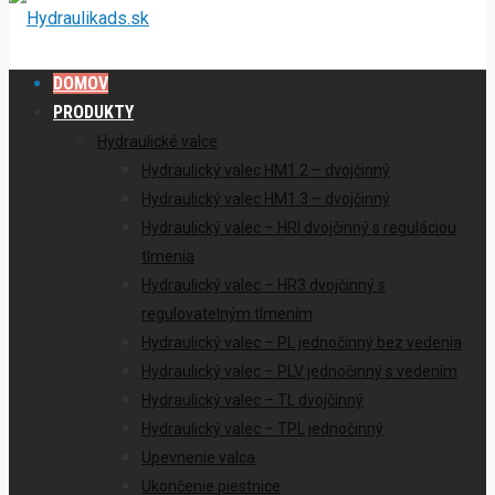
DOMOV
PRODUKTY
Hydraulické valce
Hydraulický valec HM1.2 – dvojčinný
Hydraulický valec HM1.3 – dvojčinný
Hydraulický valec – HRI dvojčinný s reguláciou
tlmenia
Hydraulický valec – HR3 dvojčinný s
regulovatelným tlmením
Hydraulický valec – PL jednočinný bez vedenia
Hydraulický valec – PLV jednočinný s vedením
Hydraulický valec – TL dvojčinný
Hydraulický valec – TPL jednočinný
Upevnenie valca
Ukončenie piestnice