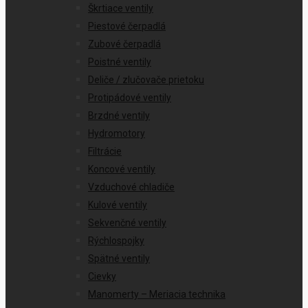
Škrtiace ventily
Piestové čerpadlá
Zubové čerpadlá
Poistné ventily
Deliče / zlučovače prietoku
Protipádové ventily
Brzdné ventily
Hydromotory
Filtrácie
Koncové ventily
Vzduchové chladiče
Kulové ventily
Sekvenčné ventily
Rýchlospojky
Spätné ventily
Cievky
Manomerty – Meriacia technika