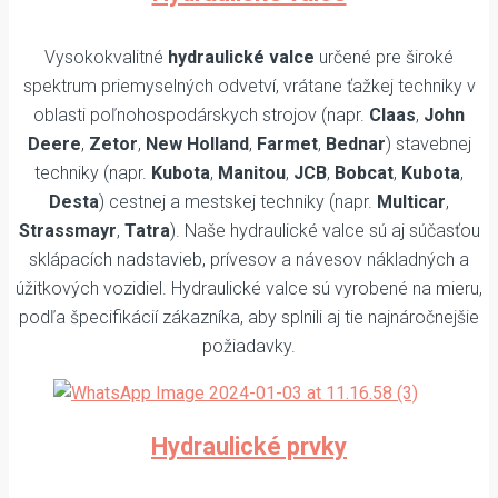
Vysokokvalitné
hydraulické valce
určené pre široké
spektrum priemyselných odvetví, vrátane ťažkej techniky v
oblasti poľnohospodárskych strojov (napr.
Claas
,
John
Deere
,
Zetor
,
New Holland
,
Farmet
,
Bednar
) stavebnej
techniky (napr.
Kubota
,
Manitou
,
JCB
,
Bobcat
,
Kubota
,
Desta
) cestnej a mestskej techniky (napr.
Multicar
,
Strassmayr
,
Tatra
). Naše hydraulické valce sú aj súčasťou
sklápacích nadstavieb, prívesov a návesov nákladných a
úžitkových vozidiel. Hydraulické valce sú vyrobené na mieru,
podľa špecifikácií zákazníka, aby splnili aj tie najnáročnejšie
požiadavky.
Hydraulické prvky