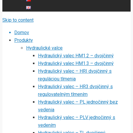
Skip to content
Domov
Produkty
Hydraulické valce
Hydraulický valec HM1.2 – dvojčinný
Hydraulický valec HM1.3 – dvojčinný
Hydraulický valec – HRI dvojčinný s
reguláciou tlmenia
Hydraulický valec – HR3 dvojčinný s
regulovatelným tlmením
Hydraulický valec – PL jednočinný bez
vedenia
Hydraulický valec – PLV jednočinný s
vedením
Hydraulický valec – TL dvojčinný