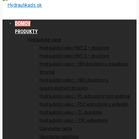
DOMOV
PRODUKTY
Hydraulické valce
Hydraulický valec HM1.2 – dvojčinný
Hydraulický valec HM1.3 – dvojčinný
Hydraulický valec – HRI dvojčinný s reguláciou
tlmenia
Hydraulický valec – HR3 dvojčinný s
regulovatelným tlmením
Hydraulický valec – PL jednočinný bez vedenia
Hydraulický valec – PLV jednočinný s vedením
Hydraulický valec – TL dvojčinný
Hydraulický valec – TPL jednočinný
Upevnenie valca
Ukončenie piestnice