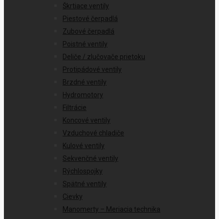
Škrtiace ventily
Piestové čerpadlá
Zubové čerpadlá
Poistné ventily
Deliče / zlučovače prietoku
Protipádové ventily
Brzdné ventily
Hydromotory
Filtrácie
Koncové ventily
Vzduchové chladiče
Kulové ventily
Sekvenčné ventily
Rýchlospojky
Spätné ventily
Cievky
Manomerty – Meriacia technika