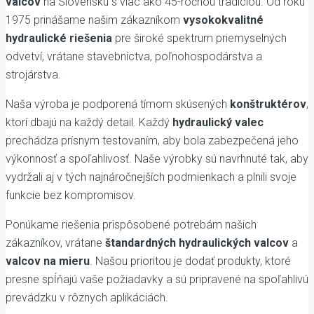
valcov
na Slovensku s viac ako 45-ročnou tradíciou. Od roku
1975 prinášame našim zákazníkom
vysokokvalitné
hydraulické riešenia
pre široké spektrum priemyselných
odvetví, vrátane stavebníctva, poľnohospodárstva a
strojárstva.
Naša výroba je podporená tímom skúsených
konštruktérov
,
ktorí dbajú na každý detail. Každý
hydraulický valec
prechádza prísnym testovaním, aby bola zabezpečená jeho
výkonnosť a spoľahlivosť. Naše výrobky sú navrhnuté tak, aby
vydržali aj v tých najnáročnejších podmienkach a plnili svoje
funkcie bez kompromisov.
Ponúkame riešenia prispôsobené potrebám našich
zákazníkov, vrátane
štandardných hydraulických valcov
a
valcov na mieru
. Našou prioritou je dodať produkty, ktoré
presne spĺňajú vaše požiadavky a sú pripravené na spoľahlivú
prevádzku v rôznych aplikáciách.