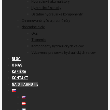
Hydraulické akumulátory
Hydraulické skrutky
Ostatné hydraulické komponenty
Chromované tyče a presné rúry
Náhradné diely
Oká
Tesnenia
Komponenty hydraulických valcov
Vybavenie pre servis hydraulických valcov
BLOG
O NÁS
KARIÉRA
KONTAKT
NA STIAHNUTIE