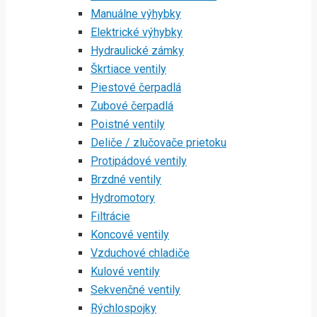
Manuálne výhybky
Elektrické výhybky
Hydraulické zámky
Škrtiace ventily
Piestové čerpadlá
Zubové čerpadlá
Poistné ventily
Deliče / zlučovače prietoku
Protipádové ventily
Brzdné ventily
Hydromotory
Filtrácie
Koncové ventily
Vzduchové chladiče
Kulové ventily
Sekvenčné ventily
Rýchlospojky