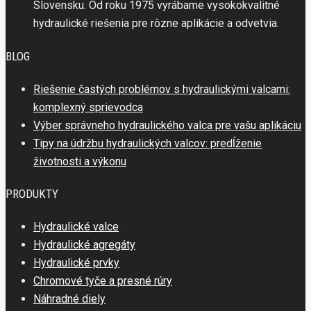
Slovensku. Od roku 1975 vyrábame vysokokvalitné
hydraulické riešenia pre rôzne aplikácie a odvetvia.
BLOG
Riešenie častých problémov s hydraulickými valcami:
komplexný sprievodca
Výber správneho hydraulického valca pre vašu aplikáciu
Tipy na údržbu hydraulických valcov: predĺženie
životnosti a výkonu
PRODUKTY
Hydraulické valce
Hydraulické agregáty
Hydraulické prvky
Chromové tyče a presné rúry
Náhradné diely