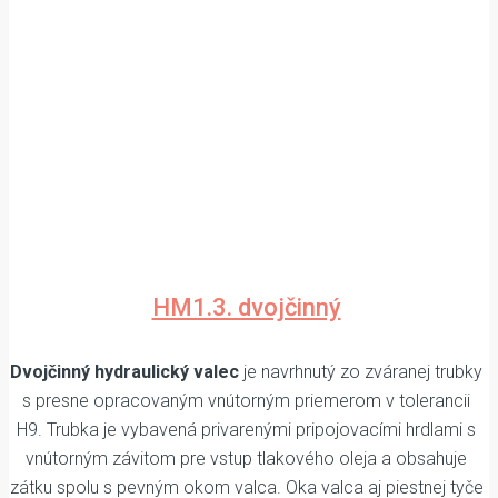
HM1.3. dvojčinný
Dvojčinný hydraulický valec
je navrhnutý zo zváranej trubky
s presne opracovaným vnútorným priemerom v tolerancii
H9. Trubka je vybavená privarenými pripojovacími hrdlami s
vnútorným závitom pre vstup tlakového oleja a obsahuje
zátku spolu s pevným okom valca. Oka valca aj piestnej tyče