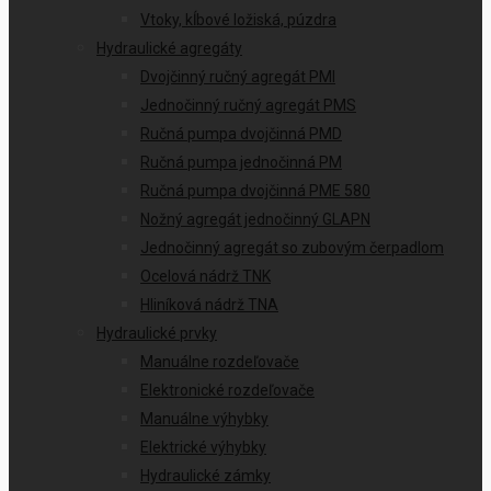
Vtoky, kĺbové ložiská, púzdra
Hydraulické agregáty
Dvojčinný ručný agregát PMI
Jednočinný ručný agregát PMS
Ručná pumpa dvojčinná PMD
Ručná pumpa jednočinná PM
Ručná pumpa dvojčinná PME 580
Nožný agregát jednočinný GLAPN
Jednočinný agregát so zubovým čerpadlom
Ocelová nádrž TNK
Hliníková nádrž TNA
Hydraulické prvky
Manuálne rozdeľovače
Elektronické rozdeľovače
Manuálne výhybky
Elektrické výhybky
Hydraulické zámky