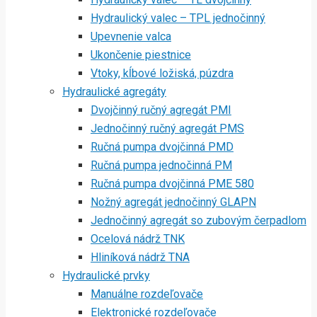
Hydraulický valec – TPL jednočinný
Upevnenie valca
Ukončenie piestnice
Vtoky, kĺbové ložiská, púzdra
Hydraulické agregáty
Dvojčinný ručný agregát PMI
Jednočinný ručný agregát PMS
Ručná pumpa dvojčinná PMD
Ručná pumpa jednočinná PM
Ručná pumpa dvojčinná PME 580
Nožný agregát jednočinný GLAPN
Jednočinný agregát so zubovým čerpadlom
Ocelová nádrž TNK
Hliníková nádrž TNA
Hydraulické prvky
Manuálne rozdeľovače
Elektronické rozdeľovače