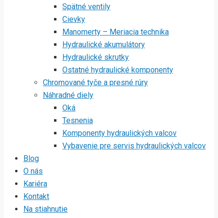
Spätné ventily
Cievky
Manomerty – Meriacia technika
Hydraulické akumulátory
Hydraulické skrutky
Ostatné hydraulické komponenty
Chromované tyče a presné rúry
Náhradné diely
Oká
Tesnenia
Komponenty hydraulických valcov
Vybavenie pre servis hydraulických valcov
Blog
O nás
Kariéra
Kontakt
Na stiahnutie