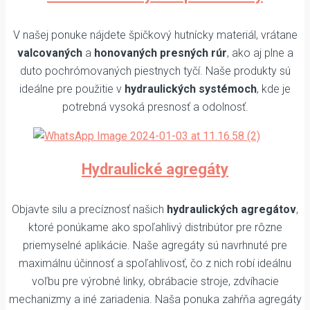
V našej ponuke nájdete špičkový hutnícky materiál, vrátane
valcovaných
a
honovaných presných rúr
, ako aj plne a
duto pochrómovaných piestnych tyčí. Naše produkty sú
ideálne pre použitie v
hydraulických systémoch
, kde je
potrebná vysoká presnosť a odolnosť.
Hydraulické agregáty
Objavte silu a precíznosť našich
hydraulických agregátov
,
ktoré ponúkame ako spoľahlivý distribútor pre rôzne
priemyselné aplikácie. Naše agregáty sú navrhnuté pre
maximálnu účinnosť a spoľahlivosť, čo z nich robí ideálnu
voľbu pre výrobné linky, obrábacie stroje, zdvíhacie
mechanizmy a iné zariadenia. Naša ponuka zahŕňa agregáty