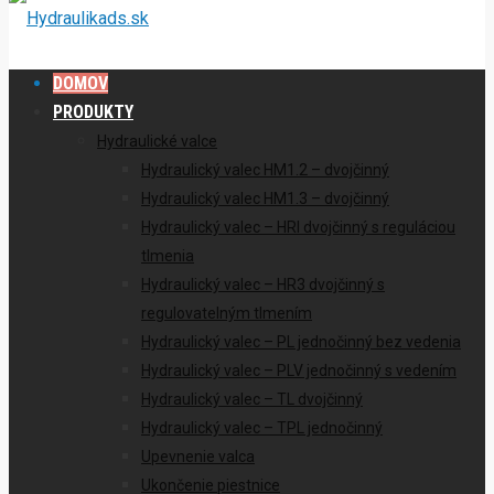
DOMOV
PRODUKTY
Hydraulické valce
Hydraulický valec HM1.2 – dvojčinný
Hydraulický valec HM1.3 – dvojčinný
Hydraulický valec – HRI dvojčinný s reguláciou
tlmenia
Hydraulický valec – HR3 dvojčinný s
regulovatelným tlmením
Hydraulický valec – PL jednočinný bez vedenia
Hydraulický valec – PLV jednočinný s vedením
Hydraulický valec – TL dvojčinný
Hydraulický valec – TPL jednočinný
Upevnenie valca
Ukončenie piestnice