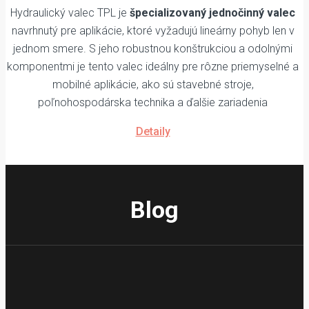
Hydraulický valec TPL je
špecializovaný jednočinný valec
navrhnutý pre aplikácie, ktoré vyžadujú lineárny pohyb len v
jednom smere. S jeho robustnou konštrukciou a odolnými
komponentmi je tento valec ideálny pre rôzne priemyselné a
mobilné aplikácie, ako sú stavebné stroje,
poľnohospodárska technika a ďalšie zariadenia
Detaily
Blog