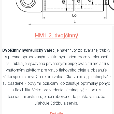
HM1.3. dvojčinný
Dvojčinný hydraulický valec
je navrhnutý zo zváranej trubky
s presne opracovaným vnútorným priemerom v tolerancii
H9. Trubka je vybavená privarenými pripojovacími hrdlami s
vnútorným závitom pre vstup tlakového oleja a obsahuje
zátku spolu s pevným okom valca. Oka valca aj piestnej tyče
sú osadené kĺbovými ložiskami, čo zaisťuje optimálny pohyb
a flexibilitu. Veko pre vedenie piestnej tyče, spolu s
tesniacimi prvkami, je našróbované do plášťa valca, čo
uľahčuje údržbu a servis.
Detaily