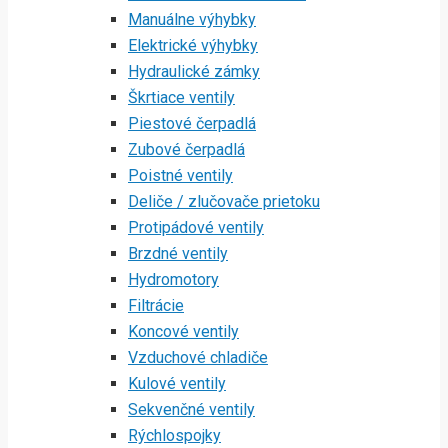
Manuálne výhybky
Elektrické výhybky
Hydraulické zámky
Škrtiace ventily
Piestové čerpadlá
Zubové čerpadlá
Poistné ventily
Deliče / zlučovače prietoku
Protipádové ventily
Brzdné ventily
Hydromotory
Filtrácie
Koncové ventily
Vzduchové chladiče
Kulové ventily
Sekvenčné ventily
Rýchlospojky