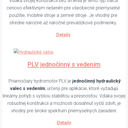
Vďaka svojej konštrukcii bez tlmenia je tento typ valca
cenovo efektívnym riešením pre všeobecné priemyselné
použitie, mobilné stroje a zemné stroje. Je vhodný pre
stredne náročné až náročné prevádzkové podmienky.
Detaily
PLV jednočinný s vedením
Priamočiary hydromotor PLV je
jednočinný hydraulický
valec s vedením
, určený pre aplikácie, ktoré vyžadujú
lineárny pohyb s vyššou stabilitou a presnosťou. Vďaka svojej
robustnej konštrukcii a možnosti dosiahnuť vyšší zdvih, je
vhodný pre široké spektrum priemyselných zariadení.
Detaily