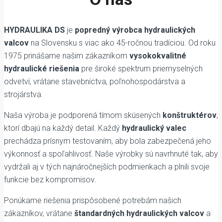
HYDRAULIKA DS
je
popredný výrobca hydraulických
valcov
na Slovensku s viac ako 45-ročnou tradíciou. Od roku
1975 prinášame našim zákazníkom
vysokokvalitné
hydraulické riešenia
pre široké spektrum priemyselných
odvetví, vrátane stavebníctva, poľnohospodárstva a
strojárstva.
Naša výroba je podporená tímom skúsených
konštruktérov
,
ktorí dbajú na každý detail. Každý
hydraulický valec
prechádza prísnym testovaním, aby bola zabezpečená jeho
výkonnosť a spoľahlivosť. Naše výrobky sú navrhnuté tak, aby
vydržali aj v tých najnáročnejších podmienkach a plnili svoje
funkcie bez kompromisov.
Ponúkame riešenia prispôsobené potrebám našich
zákazníkov, vrátane
štandardných hydraulických valcov
a