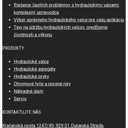
Riešenie častých problémov s hydraulickými valcami:
komplexný sprievodca
Výber správneho hydraulického valca pre vašu aplikáciu
Tipy na údržbu hydraulických valcov: predĺženie
životnosti a výkonu
PRODUKTY
Hydraulické valce
Hydraulické agregáty
Hydraulické prvky
Chromové tyče a presné rúry
Náhradné diely
Servis
KONTAKTUJTE NÁS
Kračanská cesta 1247/49, 929 01 Dunajská Streda,