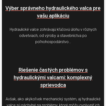
Výber správneho hydraulického valca pre
vašu aplikáciu
Hydraulické valce zohrávajú kľúčovú úlohu v rôznych
odvetviach, od výroby a stavebníctva po
poľnohospodárstvo…
Riešenie častých problémov s
hydraulickými valcami: komplexný
sprievodca
Avšak, ako akýkoľvek mechanický systém, aj hydraulické
valce sú náchylné na problémy, ktoré môžu ovplyvniť ich