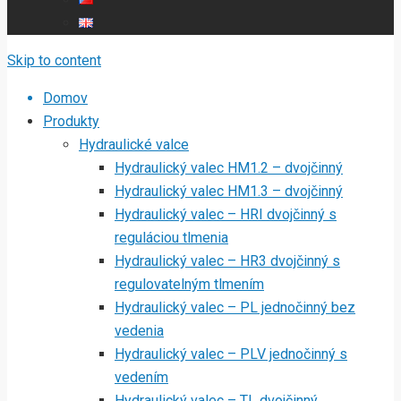
Skip to content
Domov
Produkty
Hydraulické valce
Hydraulický valec HM1.2 – dvojčinný
Hydraulický valec HM1.3 – dvojčinný
Hydraulický valec – HRI dvojčinný s
reguláciou tlmenia
Hydraulický valec – HR3 dvojčinný s
regulovatelným tlmením
Hydraulický valec – PL jednočinný bez
vedenia
Hydraulický valec – PLV jednočinný s
vedením
Hydraulický valec – TL dvojčinný