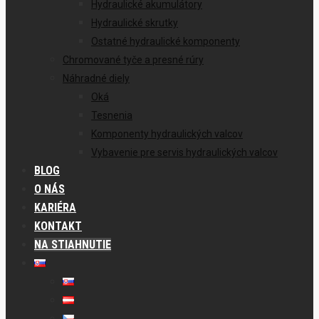
Hydraulické akumulátory
Hydraulické skrutky
Ostatné hydraulické komponenty
Chromované tyče a presné rúry
Náhradné diely
Oká
Tesnenia
Komponenty hydraulických valcov
Vybavenie pre servis hydraulických valcov
BLOG
O NÁS
KARIÉRA
KONTAKT
NA STIAHNUTIE