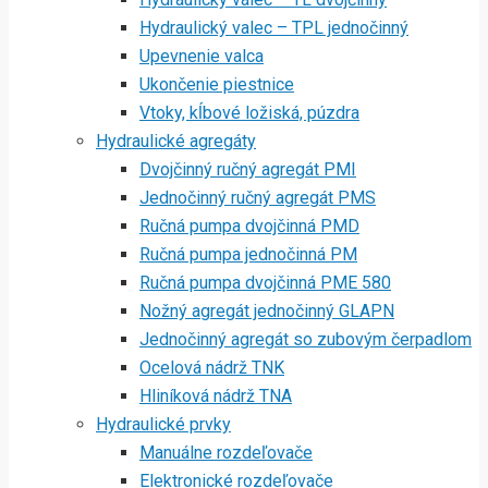
Hydraulický valec – TPL jednočinný
Upevnenie valca
Ukončenie piestnice
Vtoky, kĺbové ložiská, púzdra
Hydraulické agregáty
Dvojčinný ručný agregát PMI
Jednočinný ručný agregát PMS
Ručná pumpa dvojčinná PMD
Ručná pumpa jednočinná PM
Ručná pumpa dvojčinná PME 580
Nožný agregát jednočinný GLAPN
Jednočinný agregát so zubovým čerpadlom
Ocelová nádrž TNK
Hliníková nádrž TNA
Hydraulické prvky
Manuálne rozdeľovače
Elektronické rozdeľovače