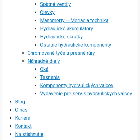
Spätné ventily
Cievky
Manomerty – Meriacia technika
Hydraulické akumulátory
Hydraulické skrutky
Ostatné hydraulické komponenty
Chromované tyče a presné rúry
Náhradné diely
Oká
Tesnenia
Komponenty hydraulických valcov
Vybavenie pre servis hydraulických valcov
Blog
O nás
Kariéra
Kontakt
Na stiahnutie