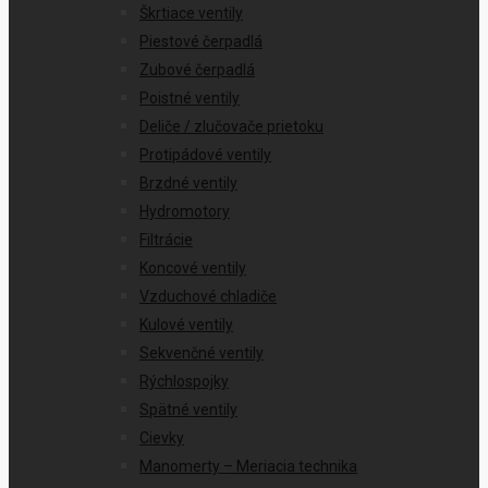
Škrtiace ventily
Piestové čerpadlá
Zubové čerpadlá
Poistné ventily
Deliče / zlučovače prietoku
Protipádové ventily
Brzdné ventily
Hydromotory
Filtrácie
Koncové ventily
Vzduchové chladiče
Kulové ventily
Sekvenčné ventily
Rýchlospojky
Spätné ventily
Cievky
Manomerty – Meriacia technika