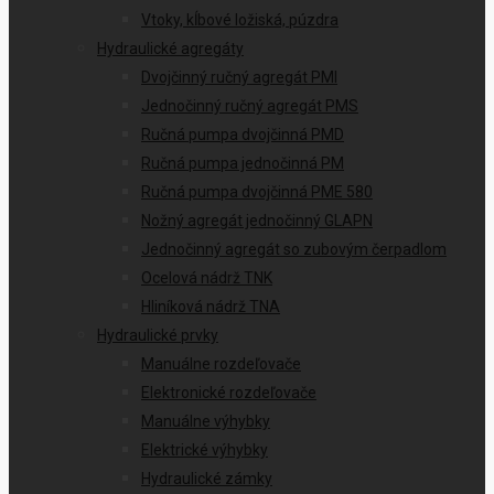
Vtoky, kĺbové ložiská, púzdra
Hydraulické agregáty
Dvojčinný ručný agregát PMI
Jednočinný ručný agregát PMS
Ručná pumpa dvojčinná PMD
Ručná pumpa jednočinná PM
Ručná pumpa dvojčinná PME 580
Nožný agregát jednočinný GLAPN
Jednočinný agregát so zubovým čerpadlom
Ocelová nádrž TNK
Hliníková nádrž TNA
Hydraulické prvky
Manuálne rozdeľovače
Elektronické rozdeľovače
Manuálne výhybky
Elektrické výhybky
Hydraulické zámky