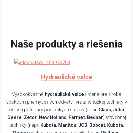
Naše produkty a riešenia
Hydraulické valce
Vysokokvalitné
hydraulické valce
určené pre široké
spektrum priemyselných odvetví, vrátane ťažkej techniky v
oblasti poľnohospodárskych strojov (napr.
Claas
,
John
Deere
,
Zetor
,
New Holland
,
Farmet
,
Bednar
) stavebnej
techniky (napr.
Kubota
,
Manitou
,
JCB
,
Bobcat
,
Kubota
,
Desta
) cestnej a mestskej techniky (napr.
Multicar
,