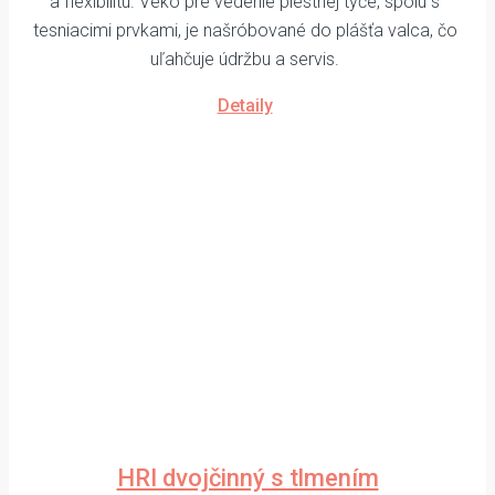
a flexibilitu. Veko pre vedenie piestnej tyče, spolu s
tesniacimi prvkami, je našróbované do plášťa valca, čo
uľahčuje údržbu a servis.
Detaily
HRI dvojčinný s tlmením