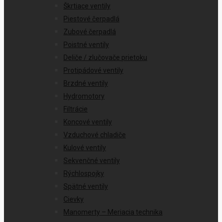
Škrtiace ventily
Piestové čerpadlá
Zubové čerpadlá
Poistné ventily
Deliče / zlučovače prietoku
Protipádové ventily
Brzdné ventily
Hydromotory
Filtrácie
Koncové ventily
Vzduchové chladiče
Kulové ventily
Sekvenčné ventily
Rýchlospojky
Spätné ventily
Cievky
Manomerty – Meriacia technika