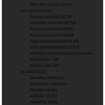
Vtoky, kĺbové ložiská, púzdra
Hydraulické agregáty
Dvojčinný ručný agregát PMI
Jednočinný ručný agregát PMS
Ručná pumpa dvojčinná PMD
Ručná pumpa jednočinná PM
Ručná pumpa dvojčinná PME 580
Nožný agregát jednočinný GLAPN
Jednočinný agregát so zubovým čerpadlom
Ocelová nádrž TNK
Hliníková nádrž TNA
Hydraulické prvky
Manuálne rozdeľovače
Elektronické rozdeľovače
Manuálne výhybky
Elektrické výhybky
Hydraulické zámky