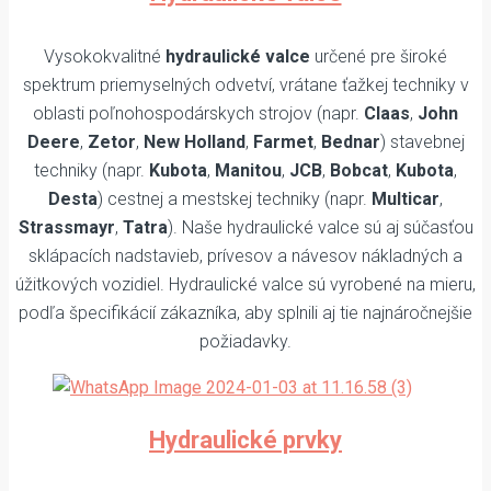
Vysokokvalitné
hydraulické valce
určené pre široké
spektrum priemyselných odvetví, vrátane ťažkej techniky v
oblasti poľnohospodárskych strojov (napr.
Claas
,
John
Deere
,
Zetor
,
New Holland
,
Farmet
,
Bednar
) stavebnej
techniky (napr.
Kubota
,
Manitou
,
JCB
,
Bobcat
,
Kubota
,
Desta
) cestnej a mestskej techniky (napr.
Multicar
,
Strassmayr
,
Tatra
). Naše hydraulické valce sú aj súčasťou
sklápacích nadstavieb, prívesov a návesov nákladných a
úžitkových vozidiel. Hydraulické valce sú vyrobené na mieru,
podľa špecifikácií zákazníka, aby splnili aj tie najnáročnejšie
požiadavky.
Hydraulické prvky