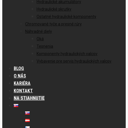
Hydraulické akumulátory
Hydraulické skrutky
Ostatné hydraulické komponenty
Chromované tyče a presné rúry
Náhradné diely
Oká
Tesnenia
Komponenty hydraulických valcov
Vybavenie pre servis hydraulických valcov
BLOG
O NÁS
KARIÉRA
KONTAKT
NA STIAHNUTIE