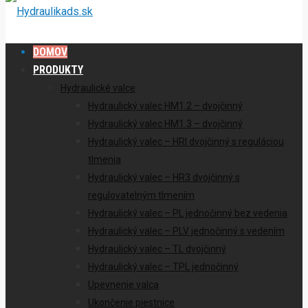
DOMOV
PRODUKTY
Hydraulické valce
Hydraulický valec HM1.2 – dvojčinný
Hydraulický valec HM1.3 – dvojčinný
Hydraulický valec – HRI dvojčinný s reguláciou
tlmenia
Hydraulický valec – HR3 dvojčinný s
regulovatelným tlmením
Hydraulický valec – PL jednočinný bez vedenia
Hydraulický valec – PLV jednočinný s vedením
Hydraulický valec – TL dvojčinný
Hydraulický valec – TPL jednočinný
Upevnenie valca
Ukončenie piestnice