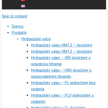
Skip to content
Domov
Produkty
Hydraulické valce
Hydraulický valec HM1.2 – dvojčinný
Hydraulický valec HM1.3 – dvojčinný
Hydraulický valec – HRI dvojčinný s
reguláciou tlmenia
Hydraulický valec – HR3 dvojčinný s
regulovatelným tlmením
Hydraulický valec – PL jednočinný bez
vedenia
Hydraulický valec – PLV jednočinný s
vedením
Hydraulický valec – TL dvojčinný