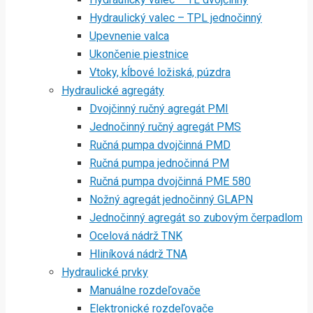
Hydraulický valec – TPL jednočinný
Upevnenie valca
Ukončenie piestnice
Vtoky, kĺbové ložiská, púzdra
Hydraulické agregáty
Dvojčinný ručný agregát PMI
Jednočinný ručný agregát PMS
Ručná pumpa dvojčinná PMD
Ručná pumpa jednočinná PM
Ručná pumpa dvojčinná PME 580
Nožný agregát jednočinný GLAPN
Jednočinný agregát so zubovým čerpadlom
Ocelová nádrž TNK
Hliníková nádrž TNA
Hydraulické prvky
Manuálne rozdeľovače
Elektronické rozdeľovače