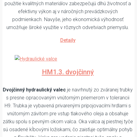
použitie kvalitných materiálov zabezpečujú dlhú životnosť a
efektívny výkon aj v náročných prevádzkových
podmienkach. Navyše, jeho ekonomická výhodnosť
umožňuje široké využitie v rôznych odvetviach priemyslu.
Detaily
HM1.3. dvojčinný
Dvojčinný hydraulický valec
je navrhnutý zo zváranej trubky
s presne opracovaným vnútorným priemerom v tolerancii
H9. Trubka je vybavená privarenými pripojovacími hrdlami s
vnútorným závitom pre vstup tlakového oleja a obsahuje
zátku spolu s pevným okom valca. Oka valca aj piestnej tyče
sú osadené kĺbovými ložiskami, čo zaisťuje optimálny pohyb