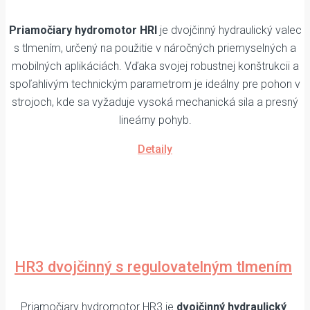
Priamočiary hydromotor HRI
je dvojčinný hydraulický valec
s tlmením, určený na použitie v náročných priemyselných a
mobilných aplikáciách. Vďaka svojej robustnej konštrukcii a
spoľahlivým technickým parametrom je ideálny pre pohon v
strojoch, kde sa vyžaduje vysoká mechanická sila a presný
lineárny pohyb.
Detaily
HR3 dvojčinný s regulovatelným tlmením
Priamočiary hydromotor HR3 je
dvojčinný hydraulický