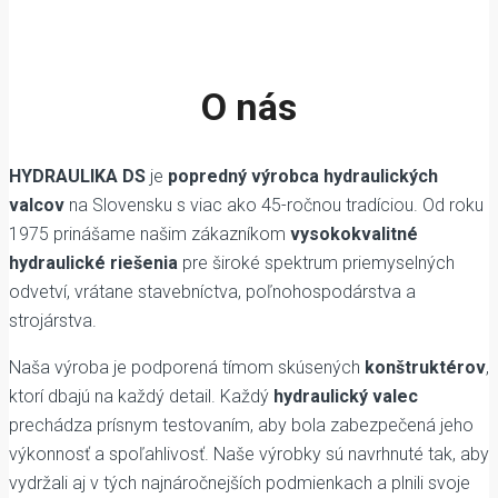
O nás
HYDRAULIKA DS
je
popredný výrobca hydraulických
valcov
na Slovensku s viac ako 45-ročnou tradíciou. Od roku
1975 prinášame našim zákazníkom
vysokokvalitné
hydraulické riešenia
pre široké spektrum priemyselných
odvetví, vrátane stavebníctva, poľnohospodárstva a
strojárstva.
Naša výroba je podporená tímom skúsených
konštruktérov
,
ktorí dbajú na každý detail. Každý
hydraulický valec
prechádza prísnym testovaním, aby bola zabezpečená jeho
výkonnosť a spoľahlivosť. Naše výrobky sú navrhnuté tak, aby
vydržali aj v tých najnáročnejších podmienkach a plnili svoje