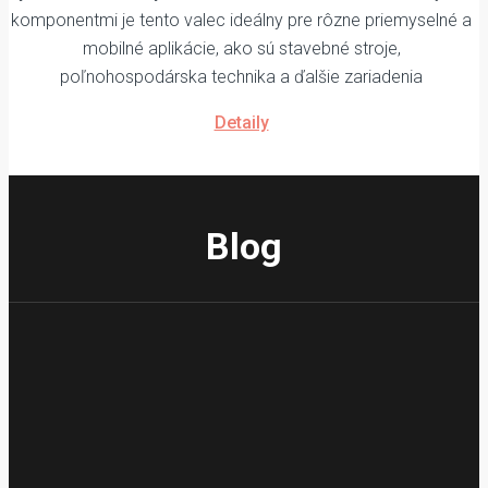
komponentmi je tento valec ideálny pre rôzne priemyselné a
mobilné aplikácie, ako sú stavebné stroje,
poľnohospodárska technika a ďalšie zariadenia
Detaily
Blog