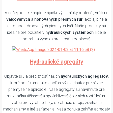
V našej ponuke nájdete špičkový hutnícky materiál, vrátane
valcovaných
a
honovaných presných rúr
, ako aj plne a
duto pochrómovaných piestnych tyčí. Naše produkty sú
ideálne pre použitie v
hydraulických systémoch
, kde je
potrebná vysoká presnosť a odolnosť.
Hydraulické agregáty
Objavte silu a precíznosť našich
hydraulických agregátov
,
ktoré ponúkame ako spoľahlivý distribútor pre rôzne
priemyselné aplikácie. Naše agregáty sú navrhnuté pre
maximálnu účinnosť a spoľahlivosť, čo z nich robí ideálnu
voľbu pre výrobné linky, obrábacie stroje, zdvíhacie
mechanizmy a iné zariadenia. Naša ponuka zahŕňa agregáty