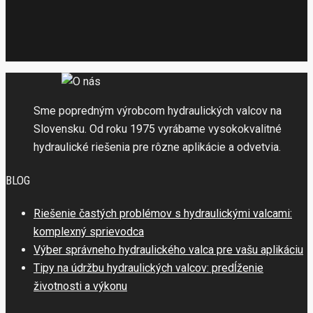
Sme popredným výrobcom hydraulických valcov na
Slovensku. Od roku 1975 vyrábame vysokokvalitné
hydraulické riešenia pre rôzne aplikácie a odvetvia.
BLOG
Riešenie častých problémov s hydraulickými valcami:
komplexný sprievodca
Výber správneho hydraulického valca pre vašu aplikáciu
Tipy na údržbu hydraulických valcov: predĺženie
životnosti a výkonu