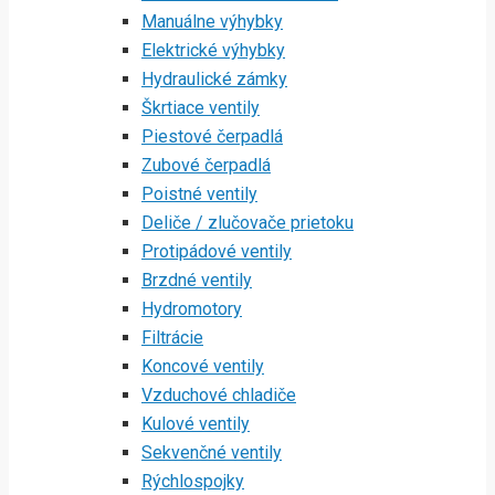
Manuálne výhybky
Elektrické výhybky
Hydraulické zámky
Škrtiace ventily
Piestové čerpadlá
Zubové čerpadlá
Poistné ventily
Deliče / zlučovače prietoku
Protipádové ventily
Brzdné ventily
Hydromotory
Filtrácie
Koncové ventily
Vzduchové chladiče
Kulové ventily
Sekvenčné ventily
Rýchlospojky