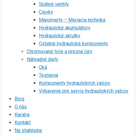
Spätné ventily
Cievky
Manomerty – Meriacia technika
Hydraulické akumulátory
Hydraulické skrutky
Ostatné hydraulické komponenty
Chromované tyče a presné rúry
Náhradné diely
Oká
Tesnenia
Komponenty hydraulických valcov
Vybavenie pre servis hydraulických valcov
Blog
O nás
Kariéra
Kontakt
Na stiahnutie