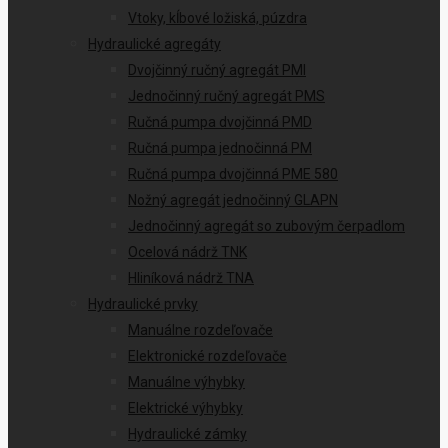
Vtoky, kĺbové ložiská, púzdra
Hydraulické agregáty
Dvojčinný ručný agregát PMI
Jednočinný ručný agregát PMS
Ručná pumpa dvojčinná PMD
Ručná pumpa jednočinná PM
Ručná pumpa dvojčinná PME 580
Nožný agregát jednočinný GLAPN
Jednočinný agregát so zubovým čerpadlom
Ocelová nádrž TNK
Hliníková nádrž TNA
Hydraulické prvky
Manuálne rozdeľovače
Elektronické rozdeľovače
Manuálne výhybky
Elektrické výhybky
Hydraulické zámky