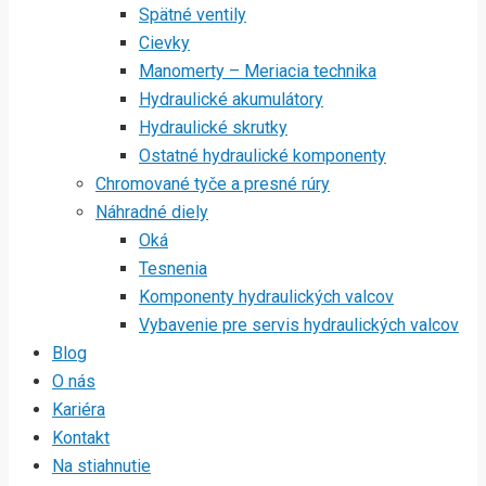
Spätné ventily
Cievky
Manomerty – Meriacia technika
Hydraulické akumulátory
Hydraulické skrutky
Ostatné hydraulické komponenty
Chromované tyče a presné rúry
Náhradné diely
Oká
Tesnenia
Komponenty hydraulických valcov
Vybavenie pre servis hydraulických valcov
Blog
O nás
Kariéra
Kontakt
Na stiahnutie