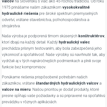
valcov
na Slovensku s viac ako 45-ročnou tradíciou. Od roku
1975 prinášame našim zákazníkom
vysokokvalitné
hydraulické riešenia
pre široké spektrum priemyselných
odvetví, vrátane stavebníctva, poľnohospodárstva a
strojárstva.
Naša výroba je podporená tímom skúsených
konštruktérov
,
ktorí dbajú na každý detail. Každý
hydraulický valec
prechádza prísnym testovaním, aby bola zabezpečená jeho
výkonnosť a spoľahlivosť. Naše výrobky sú navrhnuté tak, aby
vydržali aj v tých najnáročnejších podmienkach a plnili svoje
funkcie bez kompromisov.
Ponúkame riešenia prispôsobené potrebám našich
zákazníkov, vrátane
štandardných hydraulických valcov
a
valcov na mieru
. Našou prioritou je dodať produkty, ktoré
presne spĺňajú vaše požiadavky a sú pripravené na spoľahlivú
prevádzku v rôznych aplikáciách.