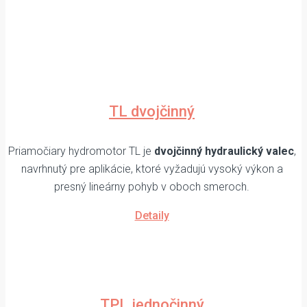
TL dvojčinný
Priamočiary hydromotor TL je
dvojčinný hydraulický valec
,
navrhnutý pre aplikácie, ktoré vyžadujú vysoký výkon a
presný lineárny pohyb v oboch smeroch.
Detaily
TPL jednočinný