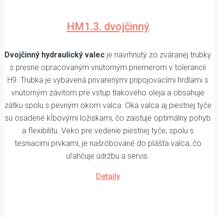
HM1.3. dvojčinný
Dvojčinný hydraulický valec
je navrhnutý zo zváranej trubky
s presne opracovaným vnútorným priemerom v tolerancii
H9. Trubka je vybavená privarenými pripojovacími hrdlami s
vnútorným závitom pre vstup tlakového oleja a obsahuje
zátku spolu s pevným okom valca. Oka valca aj piestnej tyče
sú osadené kĺbovými ložiskami, čo zaisťuje optimálny pohyb
a flexibilitu. Veko pre vedenie piestnej tyče, spolu s
tesniacimi prvkami, je našróbované do plášťa valca, čo
uľahčuje údržbu a servis.
Detaily