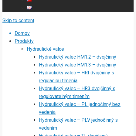
Skip to content
Domov
Produkty
Hydraulické valce
Hydraulický valec HM1.2 – dvojčinný
Hydraulický valec HM1.3 – dvojčinný
Hydraulický valec – HRI dvojčinný s
reguláciou tlmenia
Hydraulický valec – HR3 dvojčinný s
regulovatelným tlmením
Hydraulický valec – PL jednočinný bez
vedenia
Hydraulický valec – PLV jednočinný s
vedením
Hydraulický valec – TL dvojčinný