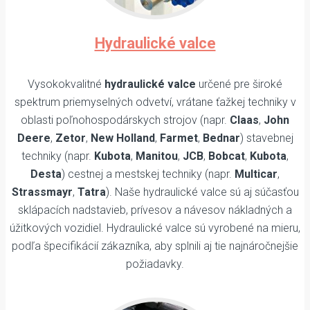
Hydraulické valce
Vysokokvalitné
hydraulické valce
určené pre široké
spektrum priemyselných odvetví, vrátane ťažkej techniky v
oblasti poľnohospodárskych strojov (napr.
Claas
,
John
Deere
,
Zetor
,
New Holland
,
Farmet
,
Bednar
) stavebnej
techniky (napr.
Kubota
,
Manitou
,
JCB
,
Bobcat
,
Kubota
,
Desta
) cestnej a mestskej techniky (napr.
Multicar
,
Strassmayr
,
Tatra
). Naše hydraulické valce sú aj súčasťou
sklápacích nadstavieb, prívesov a návesov nákladných a
úžitkových vozidiel. Hydraulické valce sú vyrobené na mieru,
podľa špecifikácií zákazníka, aby splnili aj tie najnáročnejšie
požiadavky.