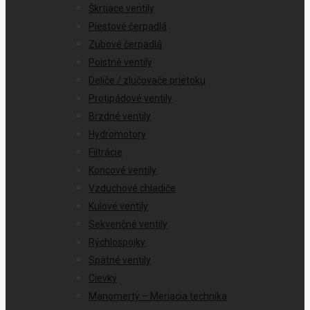
Škrtiace ventily
Piestové čerpadlá
Zubové čerpadlá
Poistné ventily
Deliče / zlučovače prietoku
Protipádové ventily
Brzdné ventily
Hydromotory
Filtrácie
Koncové ventily
Vzduchové chladiče
Kulové ventily
Sekvenčné ventily
Rýchlospojky
Spätné ventily
Cievky
Manomerty – Meriacia technika