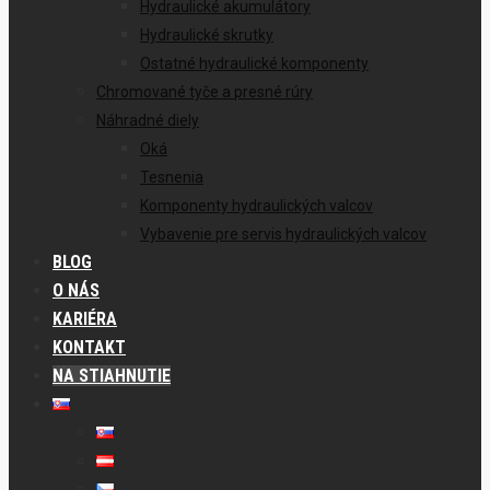
Hydraulické akumulátory
Hydraulické skrutky
Ostatné hydraulické komponenty
Chromované tyče a presné rúry
Náhradné diely
Oká
Tesnenia
Komponenty hydraulických valcov
Vybavenie pre servis hydraulických valcov
BLOG
O NÁS
KARIÉRA
KONTAKT
NA STIAHNUTIE