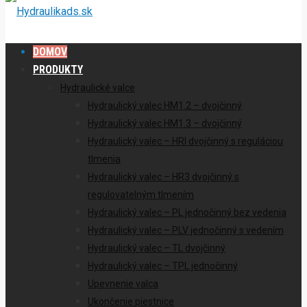
DOMOV
PRODUKTY
Hydraulické valce
Hydraulický valec HM1.2 – dvojčinný
Hydraulický valec HM1.3 – dvojčinný
Hydraulický valec – HRI dvojčinný s reguláciou
tlmenia
Hydraulický valec – HR3 dvojčinný s
regulovatelným tlmením
Hydraulický valec – PL jednočinný bez vedenia
Hydraulický valec – PLV jednočinný s vedením
Hydraulický valec – TL dvojčinný
Hydraulický valec – TPL jednočinný
Upevnenie valca
Ukončenie piestnice