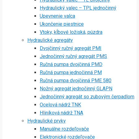
Hydraulický valec – TPL jednočinný
Upevnenie valca
Ukončenie piestnice
Vtoky, kĺbové ložiská, púzdra
Hydraulické agregáty
Dvojčinný ručný agregát PMI
Jednočinný ručný agregát PMS
Ručná pumpa dvojčinná PMD
Ručná pumpa jednočinná PM
Ručná pumpa dvojčinná PME 580
Nožný agregát jednočinný GLAPN
Jednočinný agregát so zubovým čerpadlom
Ocelová nádrž TNK
Hliníková nádrž TNA
Hydraulické prvky
Manuálne rozdeľovače
Elektronické rozdeľovače