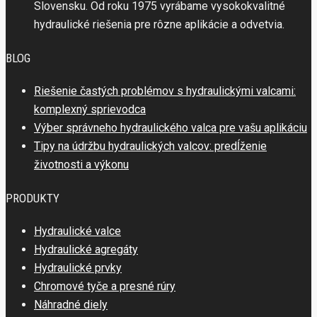
Slovensku. Od roku 1975 vyrábame vysokokvalitné
hydraulické riešenia pre rôzne aplikácie a odvetvia.
BLOG
Riešenie častých problémov s hydraulickými valcami:
komplexný sprievodca
Výber správneho hydraulického valca pre vašu aplikáciu
Tipy na údržbu hydraulických valcov: predĺženie
životnosti a výkonu
PRODUKTY
Hydraulické valce
Hydraulické agregáty
Hydraulické prvky
Chromové tyče a presné rúry
Náhradné diely