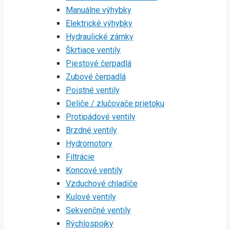
Manuálne výhybky
Elektrické výhybky
Hydraulické zámky
Škrtiace ventily
Piestové čerpadlá
Zubové čerpadlá
Poistné ventily
Deliče / zlučovače prietoku
Protipádové ventily
Brzdné ventily
Hydromotory
Filtrácie
Koncové ventily
Vzduchové chladiče
Kulové ventily
Sekvenčné ventily
Rýchlospojky