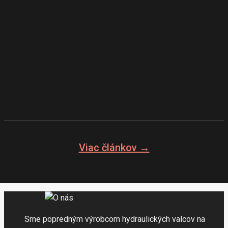
Tipy na údržbu hydraulických valcov:
predĺženie životnosti a výkonu
V tomto príspevku na blogu sa budeme venovať praktickým
tipom na údržbu hydraulických valcov…
Viac článkov →
Sme popredným výrobcom hydraulických valcov na