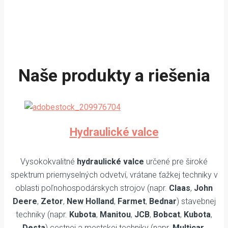
Naše produkty a riešenia
Hydraulické valce
Vysokokvalitné
hydraulické valce
určené pre široké
spektrum priemyselných odvetví, vrátane ťažkej techniky v
oblasti poľnohospodárskych strojov (napr.
Claas
,
John
Deere
,
Zetor
,
New Holland
,
Farmet
,
Bednar
) stavebnej
techniky (napr.
Kubota
,
Manitou
,
JCB
,
Bobcat
,
Kubota
,
Desta
) cestnej a mestskej techniky (napr.
Multicar
,