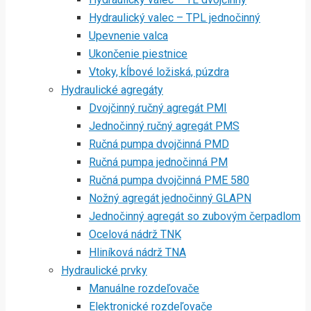
Hydraulický valec – TPL jednočinný
Upevnenie valca
Ukončenie piestnice
Vtoky, kĺbové ložiská, púzdra
Hydraulické agregáty
Dvojčinný ručný agregát PMI
Jednočinný ručný agregát PMS
Ručná pumpa dvojčinná PMD
Ručná pumpa jednočinná PM
Ručná pumpa dvojčinná PME 580
Nožný agregát jednočinný GLAPN
Jednočinný agregát so zubovým čerpadlom
Ocelová nádrž TNK
Hliníková nádrž TNA
Hydraulické prvky
Manuálne rozdeľovače
Elektronické rozdeľovače