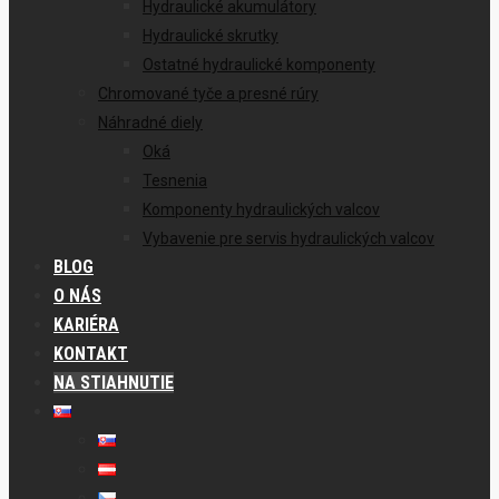
Hydraulické akumulátory
Hydraulické skrutky
Ostatné hydraulické komponenty
Chromované tyče a presné rúry
Náhradné diely
Oká
Tesnenia
Komponenty hydraulických valcov
Vybavenie pre servis hydraulických valcov
BLOG
O NÁS
KARIÉRA
KONTAKT
NA STIAHNUTIE