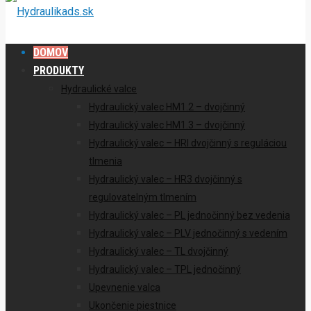
DOMOV
PRODUKTY
Hydraulické valce
Hydraulický valec HM1.2 – dvojčinný
Hydraulický valec HM1.3 – dvojčinný
Hydraulický valec – HRI dvojčinný s reguláciou
tlmenia
Hydraulický valec – HR3 dvojčinný s
regulovatelným tlmením
Hydraulický valec – PL jednočinný bez vedenia
Hydraulický valec – PLV jednočinný s vedením
Hydraulický valec – TL dvojčinný
Hydraulický valec – TPL jednočinný
Upevnenie valca
Ukončenie piestnice