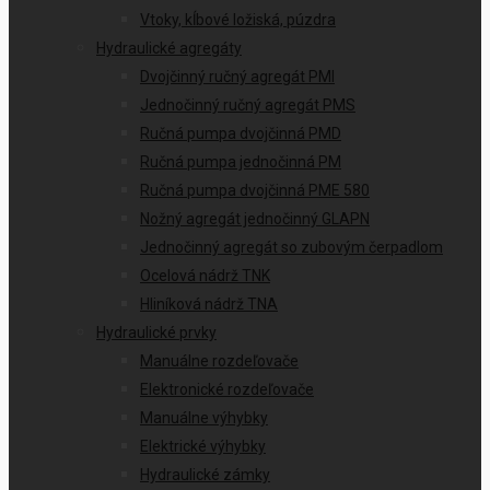
Vtoky, kĺbové ložiská, púzdra
Hydraulické agregáty
Dvojčinný ručný agregát PMI
Jednočinný ručný agregát PMS
Ručná pumpa dvojčinná PMD
Ručná pumpa jednočinná PM
Ručná pumpa dvojčinná PME 580
Nožný agregát jednočinný GLAPN
Jednočinný agregát so zubovým čerpadlom
Ocelová nádrž TNK
Hliníková nádrž TNA
Hydraulické prvky
Manuálne rozdeľovače
Elektronické rozdeľovače
Manuálne výhybky
Elektrické výhybky
Hydraulické zámky