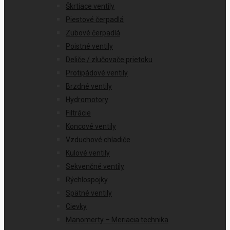
Škrtiace ventily
Piestové čerpadlá
Zubové čerpadlá
Poistné ventily
Deliče / zlučovače prietoku
Protipádové ventily
Brzdné ventily
Hydromotory
Filtrácie
Koncové ventily
Vzduchové chladiče
Kulové ventily
Sekvenčné ventily
Rýchlospojky
Spätné ventily
Cievky
Manomerty – Meriacia technika