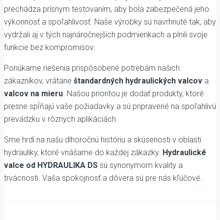
prechádza prísnym testovaním, aby bola zabezpečená jeho
výkonnosť a spoľahlivosť. Naše výrobky sú navrhnuté tak, aby
vydržali aj v tých najnáročnejších podmienkach a plnili svoje
funkcie bez kompromisov.
Ponúkame riešenia prispôsobené potrebám našich
zákazníkov, vrátane
štandardných hydraulických valcov
a
valcov na mieru
. Našou prioritou je dodať produkty, ktoré
presne spĺňajú vaše požiadavky a sú pripravené na spoľahlivú
prevádzku v rôznych aplikáciách.
Sme hrdí na našu dlhoročnú históriu a skúsenosti v oblasti
hydrauliky, ktoré vnášame do každej zákazky.
Hydraulické
valce od HYDRAULIKA DS
sú synonymom kvality a
trvácnosti. Vaša spokojnosť a dôvera sú pre nás kľúčové.