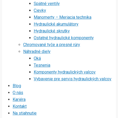
Spätné ventily
Cievky
Manomerty – Meriacia technika
Hydraulické akumulátory
Hydraulické skrutky
Ostatné hydraulické komponenty
Chromované tyče a presné rúry
Náhradné diely
Oká
Tesnenia
Komponenty hydraulických valcov
Vybavenie pre servis hydraulických valcov
Blog
O nás
Kariéra
Kontakt
Na stiahnutie