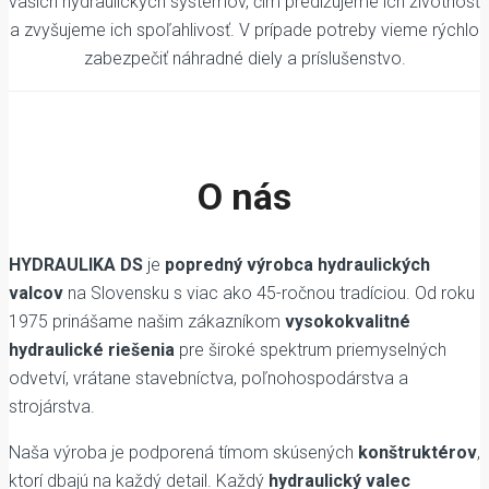
vašich hydraulických systémov, čím predlžujeme ich životnosť
a zvyšujeme ich spoľahlivosť. V prípade potreby vieme rýchlo
zabezpečiť náhradné diely a príslušenstvo.
O nás
HYDRAULIKA DS
je
popredný výrobca hydraulických
valcov
na Slovensku s viac ako 45-ročnou tradíciou. Od roku
1975 prinášame našim zákazníkom
vysokokvalitné
hydraulické riešenia
pre široké spektrum priemyselných
odvetví, vrátane stavebníctva, poľnohospodárstva a
strojárstva.
Naša výroba je podporená tímom skúsených
konštruktérov
,
ktorí dbajú na každý detail. Každý
hydraulický valec