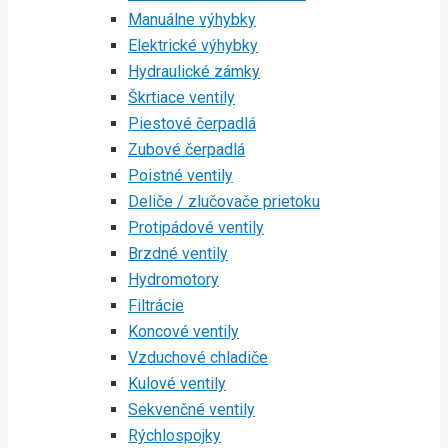
Manuálne výhybky
Elektrické výhybky
Hydraulické zámky
Škrtiace ventily
Piestové čerpadlá
Zubové čerpadlá
Poistné ventily
Deliče / zlučovače prietoku
Protipádové ventily
Brzdné ventily
Hydromotory
Filtrácie
Koncové ventily
Vzduchové chladiče
Kulové ventily
Sekvenčné ventily
Rýchlospojky