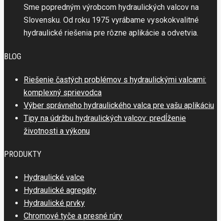
Sme popredným výrobcom hydraulických valcov na
Slovensku. Od roku 1975 vyrábame vysokokvalitné
hydraulické riešenia pre rôzne aplikácie a odvetvia.
BLOG
Riešenie častých problémov s hydraulickými valcami:
komplexný sprievodca
Výber správneho hydraulického valca pre vašu aplikáciu
Tipy na údržbu hydraulických valcov: predĺženie
životnosti a výkonu
PRODUKTY
Hydraulické valce
Hydraulické agregáty
Hydraulické prvky
Chromové tyče a presné rúry