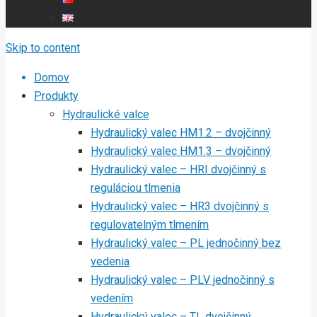
Skip to content
Domov
Produkty
Hydraulické valce
Hydraulický valec HM1.2 – dvojčinný
Hydraulický valec HM1.3 – dvojčinný
Hydraulický valec – HRI dvojčinný s
reguláciou tlmenia
Hydraulický valec – HR3 dvojčinný s
regulovatelným tlmením
Hydraulický valec – PL jednočinný bez
vedenia
Hydraulický valec – PLV jednočinný s
vedením
Hydraulický valec – TL dvojčinný