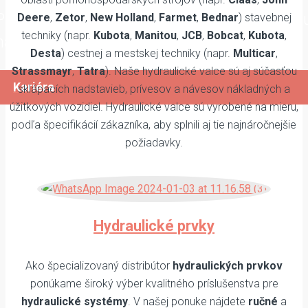
Prezrite si naše voľné pozície a v prípade zá
Deere
,
Zetor
,
New Holland
,
Farmet
,
Bednar
) stavebnej
techniky (napr.
Kubota
,
Manitou
,
JCB
,
Bobcat
,
Kubota
,
nás kontaktujte.
Desta
) cestnej a mestskej techniky (napr.
Multicar
,
Strassmayr
,
Tatra
). Naše hydraulické valce sú aj súčasťou
Kariéra
sklápacích nadstavieb, prívesov a návesov nákladných a
úžitkových vozidiel. Hydraulické valce sú vyrobené na mieru,
podľa špecifikácií zákazníka, aby splnili aj tie najnáročnejšie
požiadavky.
Hydraulické prvky
Ako špecializovaný distribútor
hydraulických prvkov
ponúkame široký výber kvalitného príslušenstva pre
hydraulické systémy
. V našej ponuke nájdete
ručné
a