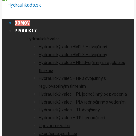
DOMOV
PRODUKTY
Hydraulické valce
Hydraulický valec HM1.2 – dvojčinný
Hydraulický valec HM1.3 – dvojčinný
Hydraulický valec – HRI dvojčinný s reguláciou
tlmenia
Hydraulický valec – HR3 dvojčinný s
regulovatelným tlmením
Hydraulický valec – PL jednočinný bez vedenia
Hydraulický valec – PLV jednočinný s vedením
Hydraulický valec – TL dvojčinný
Hydraulický valec – TPL jednočinný
Upevnenie valca
Ukončenie piestnice