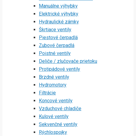
Manuálne výhybky
Elektrické výhybky
Hydraulické zámky
Škrtiace ventily
Piestové čerpadlá
Zubové čerpadlá
Poistné ventily
Deliče / zlučovače prietoku
Protipádové ventily
Brzdné ventily
Hydromotory
Filtrácie
Koncové ventily
Vzduchové chladiče
Kulové ventily
Sekvenčné ventily
Rýchlospojky