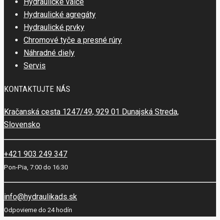
Hydraulické valce
Hydraulické agregáty
Hydraulické prvky
Chromové tyče a presné rúry
Náhradné diely
Servis
KONTAKTUJTE NÁS
Kračanská cesta 1247/49, 929 01 Dunajská Streda,
Slovensko
+421 903 249 347
Pon-Pia, 7:00 do 16:30
info@hydraulikads.sk
Odpovieme do 24 hodín