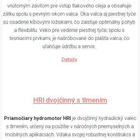
vnútorným závitom pre vstup tlakového oleja a obsahuje
zátku spolu s pevným okom valca. Oka valca aj piestnej tyče
sú osadené kĺbovými ložiskami, čo zaisťuje optimálny pohyb
a flexibilitu. Veko pre vedenie piestnej tyče, spolu s
tesniacimi prvkami, je našróbované do plášťa valca, čo
uľahčuje údržbu a servis.
Detaily
HRI dvojčinný s tlmením
Priamočiary hydromotor HRI
je dvojčinný hydraulický valec
s tlmením, určený na použitie v náročných priemyselných a
mobilných aplikáciách. Vďaka svojej robustnej konštrukcii a