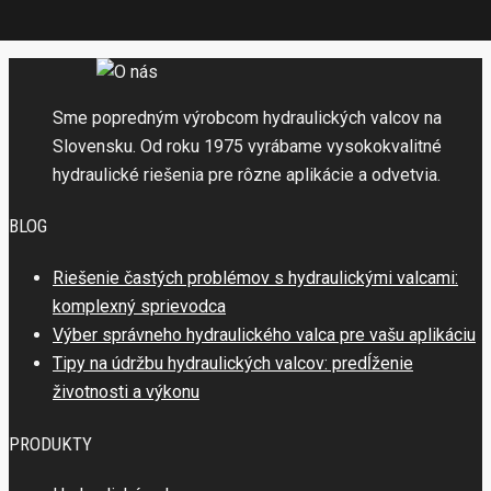
Sme popredným výrobcom hydraulických valcov na
Slovensku. Od roku 1975 vyrábame vysokokvalitné
hydraulické riešenia pre rôzne aplikácie a odvetvia.
BLOG
Riešenie častých problémov s hydraulickými valcami:
komplexný sprievodca
Výber správneho hydraulického valca pre vašu aplikáciu
Tipy na údržbu hydraulických valcov: predĺženie
životnosti a výkonu
PRODUKTY