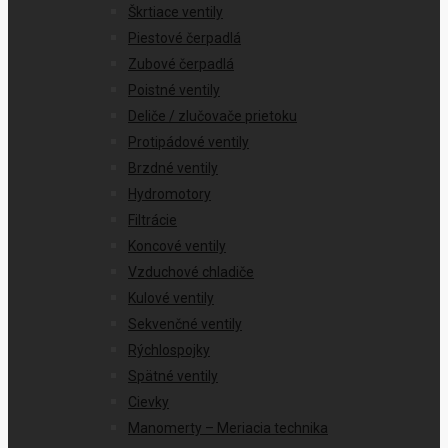
Škrtiace ventily
Piestové čerpadlá
Zubové čerpadlá
Poistné ventily
Deliče / zlučovače prietoku
Protipádové ventily
Brzdné ventily
Hydromotory
Filtrácie
Koncové ventily
Vzduchové chladiče
Kulové ventily
Sekvenčné ventily
Rýchlospojky
Spätné ventily
Cievky
Manomerty – Meriacia technika