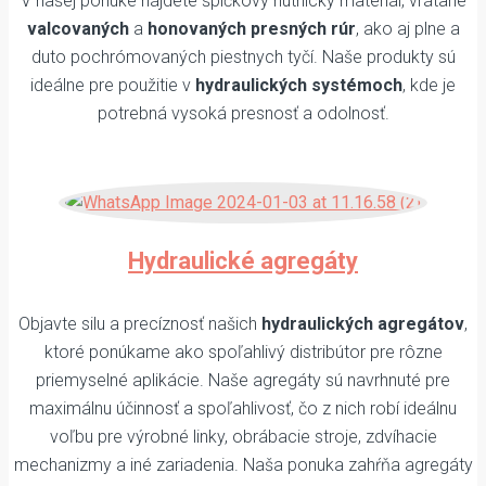
V našej ponuke nájdete špičkový hutnícky materiál, vrátane
valcovaných
a
honovaných presných rúr
, ako aj plne a
duto pochrómovaných piestnych tyčí. Naše produkty sú
ideálne pre použitie v
hydraulických systémoch
, kde je
potrebná vysoká presnosť a odolnosť.
Hydraulické agregáty
Objavte silu a precíznosť našich
hydraulických agregátov
,
ktoré ponúkame ako spoľahlivý distribútor pre rôzne
priemyselné aplikácie. Naše agregáty sú navrhnuté pre
maximálnu účinnosť a spoľahlivosť, čo z nich robí ideálnu
voľbu pre výrobné linky, obrábacie stroje, zdvíhacie
mechanizmy a iné zariadenia. Naša ponuka zahŕňa agregáty