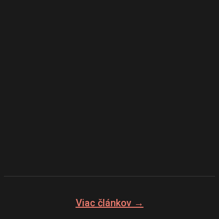
Pochopenie nebezpečenstiev spojených s hydraulickými
valcami…
Tipy na údržbu hydraulických valcov:
predĺženie životnosti a výkonu
V tomto príspevku na blogu sa budeme venovať praktickým
tipom na údržbu hydraulických valcov…
Viac článkov →