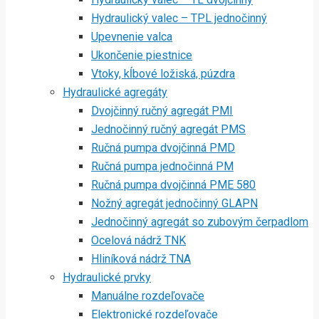
Hydraulický valec – TPL jednočinný
Upevnenie valca
Ukončenie piestnice
Vtoky, kĺbové ložiská, púzdra
Hydraulické agregáty
Dvojčinný ručný agregát PMI
Jednočinný ručný agregát PMS
Ručná pumpa dvojčinná PMD
Ručná pumpa jednočinná PM
Ručná pumpa dvojčinná PME 580
Nožný agregát jednočinný GLAPN
Jednočinný agregát so zubovým čerpadlom
Ocelová nádrž TNK
Hliníková nádrž TNA
Hydraulické prvky
Manuálne rozdeľovače
Elektronické rozdeľovače