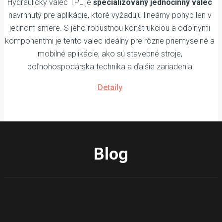
Hydraulický valec TPL je
špecializovaný jednočinný valec
navrhnutý pre aplikácie, ktoré vyžadujú lineárny pohyb len v
jednom smere. S jeho robustnou konštrukciou a odolnými
komponentmi je tento valec ideálny pre rôzne priemyselné a
mobilné aplikácie, ako sú stavebné stroje,
poľnohospodárska technika a ďalšie zariadenia
Detaily
Blog