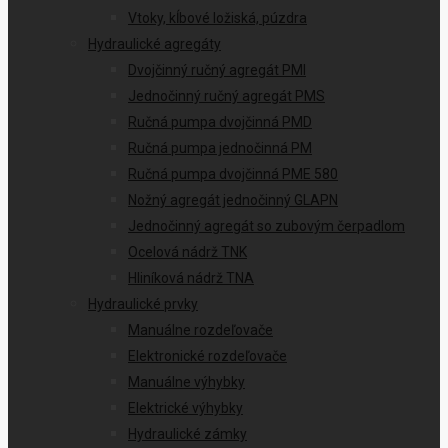
Vtoky, kĺbové ložiská, púzdra
Hydraulické agregáty
Dvojčinný ručný agregát PMI
Jednočinný ručný agregát PMS
Ručná pumpa dvojčinná PMD
Ručná pumpa jednočinná PM
Ručná pumpa dvojčinná PME 580
Nožný agregát jednočinný GLAPN
Jednočinný agregát so zubovým čerpadlom
Ocelová nádrž TNK
Hliníková nádrž TNA
Hydraulické prvky
Manuálne rozdeľovače
Elektronické rozdeľovače
Manuálne výhybky
Elektrické výhybky
Hydraulické zámky