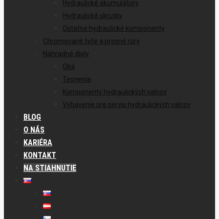
Hydraulické akumulátory
Hydraulické skrutky
Ostatné hydraulické komponenty
Chromované tyče a presné rúry
Náhradné diely
Oká
Tesnenia
Komponenty hydraulických valcov
Vybavenie pre servis hydraulických valcov
BLOG
O NÁS
KARIÉRA
KONTAKT
NA STIAHNUTIE