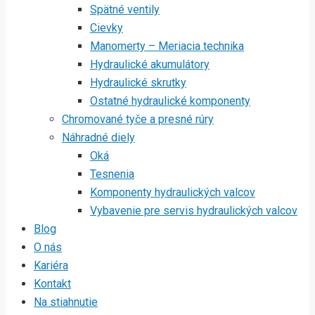
Spätné ventily
Cievky
Manomerty – Meriacia technika
Hydraulické akumulátory
Hydraulické skrutky
Ostatné hydraulické komponenty
Chromované tyče a presné rúry
Náhradné diely
Oká
Tesnenia
Komponenty hydraulických valcov
Vybavenie pre servis hydraulických valcov
Blog
O nás
Kariéra
Kontakt
Na stiahnutie