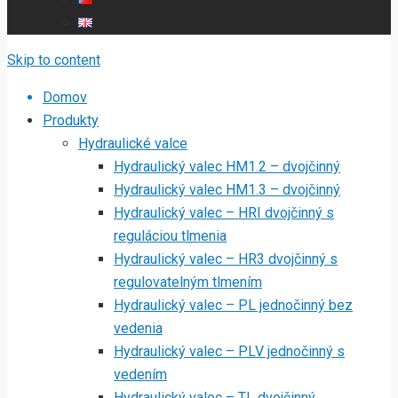
Skip to content
Domov
Produkty
Hydraulické valce
Hydraulický valec HM1.2 – dvojčinný
Hydraulický valec HM1.3 – dvojčinný
Hydraulický valec – HRI dvojčinný s
reguláciou tlmenia
Hydraulický valec – HR3 dvojčinný s
regulovatelným tlmením
Hydraulický valec – PL jednočinný bez
vedenia
Hydraulický valec – PLV jednočinný s
vedením
Hydraulický valec – TL dvojčinný