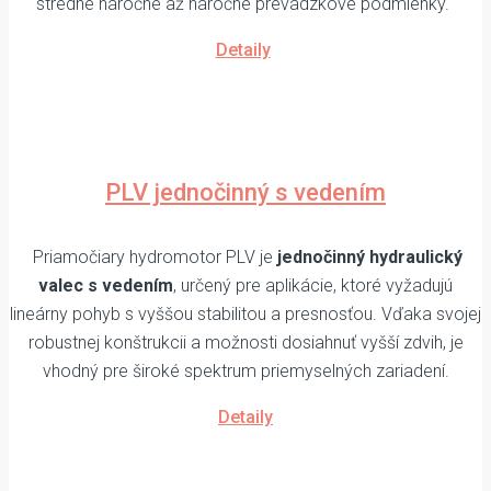
stredne náročné až náročné prevádzkové podmienky.
Detaily
PLV jednočinný s vedením
Priamočiary hydromotor PLV je
jednočinný hydraulický
valec s vedením
, určený pre aplikácie, ktoré vyžadujú
lineárny pohyb s vyššou stabilitou a presnosťou. Vďaka svojej
robustnej konštrukcii a možnosti dosiahnuť vyšší zdvih, je
vhodný pre široké spektrum priemyselných zariadení.
Detaily