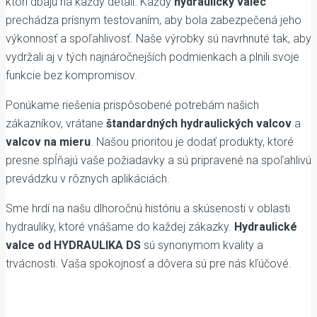
ktorí dbajú na každý detail. Každý
hydraulický valec
prechádza prísnym testovaním, aby bola zabezpečená jeho
výkonnosť a spoľahlivosť. Naše výrobky sú navrhnuté tak, aby
vydržali aj v tých najnáročnejších podmienkach a plnili svoje
funkcie bez kompromisov.
Ponúkame riešenia prispôsobené potrebám našich
zákazníkov, vrátane
štandardných hydraulických valcov
a
valcov na mieru
. Našou prioritou je dodať produkty, ktoré
presne spĺňajú vaše požiadavky a sú pripravené na spoľahlivú
prevádzku v rôznych aplikáciách.
Sme hrdí na našu dlhoročnú históriu a skúsenosti v oblasti
hydrauliky, ktoré vnášame do každej zákazky.
Hydraulické
valce od HYDRAULIKA DS
sú synonymom kvality a
trvácnosti. Vaša spokojnosť a dôvera sú pre nás kľúčové.