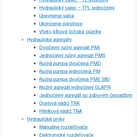
Hydraulický valec – TPL jednočinný
Upevnenie valca
Ukončenie piestnice
Vtoky, kĺbové ložiská, púzdra
Hydraulické agregáty
Dvojčinný ručný agregát PMI
Jednočinný ručný agregát PMS
Ručná pumpa dvojčinná PMD
Ručná pumpa jednočinná PM
Ručná pumpa dvojčinná PME 580
Nožný agregát jednočinný GLAPN
Jednočinný agregát so zubovým čerpadlom
Ocelová nádrž TNK
Hliníková nádrž TNA
Hydraulické prvky
Manuálne rozdeľovače
Elektronické rozdeľovače