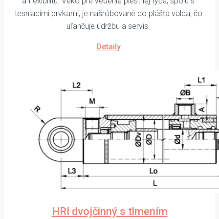
a flexibilitu. Veko pre vedenie piestnej tyče, spolu s
tesniacimi prvkami, je našróbované do plášťa valca, čo
uľahčuje údržbu a servis.
Detaily
HRI dvojčinný s tlmením