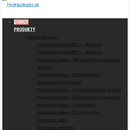
DOMOV
PRODUKTY
Hydraulické valce
Hydraulický valec HM1.2 – dvojčinný
Hydraulický valec HM1.3 – dvojčinný
Hydraulický valec – HRI dvojčinný s reguláciou
tlmenia
Hydraulický valec – HR3 dvojčinný s
regulovatelným tlmením
Hydraulický valec – PL jednočinný bez vedenia
Hydraulický valec – PLV jednočinný s vedením
Hydraulický valec – TL dvojčinný
Hydraulický valec – TPL jednočinný
Upevnenie valca
Ukončenie piestnice