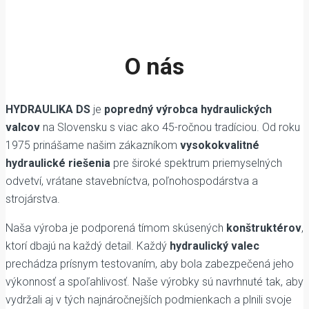
O nás
HYDRAULIKA DS
je
popredný výrobca hydraulických
valcov
na Slovensku s viac ako 45-ročnou tradíciou. Od roku
1975 prinášame našim zákazníkom
vysokokvalitné
hydraulické riešenia
pre široké spektrum priemyselných
odvetví, vrátane stavebníctva, poľnohospodárstva a
strojárstva.
Naša výroba je podporená tímom skúsených
konštruktérov
,
ktorí dbajú na každý detail. Každý
hydraulický valec
prechádza prísnym testovaním, aby bola zabezpečená jeho
výkonnosť a spoľahlivosť. Naše výrobky sú navrhnuté tak, aby
vydržali aj v tých najnáročnejších podmienkach a plnili svoje