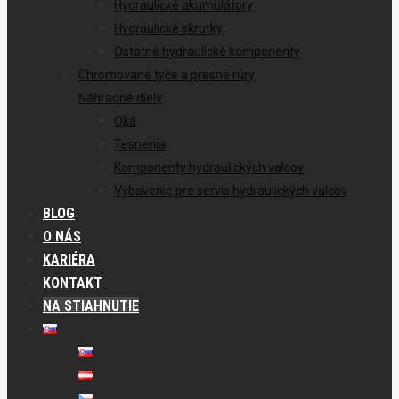
Hydraulické akumulátory
Hydraulické skrutky
Ostatné hydraulické komponenty
Chromované tyče a presné rúry
Náhradné diely
Oká
Tesnenia
Komponenty hydraulických valcov
Vybavenie pre servis hydraulických valcov
BLOG
O NÁS
KARIÉRA
KONTAKT
NA STIAHNUTIE