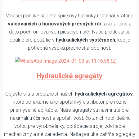
V našej ponuke nájdete špičkový hutnícky materiál, vrátane
valcovaných
a
honovaných presných rúr
, ako aj plne a
duto pochrómovaných piestnych tyčí. Naše produkty sú
ideálne pre použitie v
hydraulických systémoch
, kde je
potrebná vysoká presnosť a odolnosť.
Hydraulické agregáty
Objavte silu a precíznosť našich
hydraulických agregátov
,
ktoré ponúkame ako spoľahlivý distribútor pre rôzne
priemyselné aplikácie. Naše agregáty sú navrhnuté pre
maximálnu účinnosť a spoľahlivosť, čo z nich robí ideálnu
voľbu pre výrobné linky, obrábacie stroje, zdvíhacie
mechanizmy a iné zariadenia. Naša ponuka zahŕňa agregáty