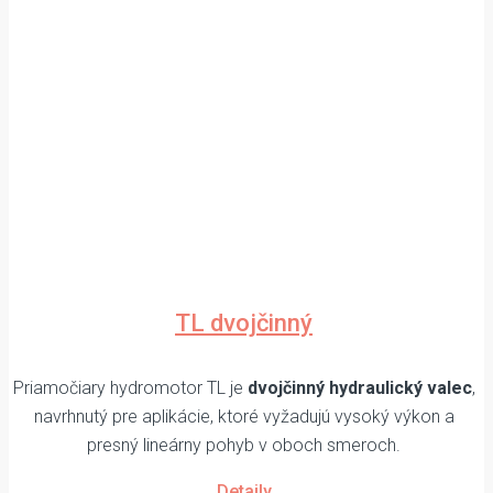
TL dvojčinný
Priamočiary hydromotor TL je
dvojčinný hydraulický valec
,
navrhnutý pre aplikácie, ktoré vyžadujú vysoký výkon a
presný lineárny pohyb v oboch smeroch.
Detaily