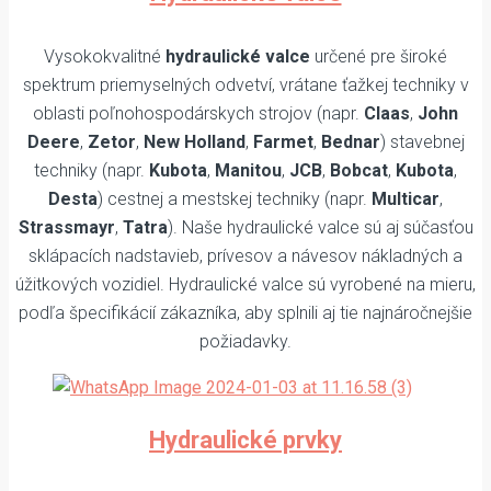
Vysokokvalitné
hydraulické valce
určené pre široké
spektrum priemyselných odvetví, vrátane ťažkej techniky v
oblasti poľnohospodárskych strojov (napr.
Claas
,
John
Deere
,
Zetor
,
New Holland
,
Farmet
,
Bednar
) stavebnej
techniky (napr.
Kubota
,
Manitou
,
JCB
,
Bobcat
,
Kubota
,
Desta
) cestnej a mestskej techniky (napr.
Multicar
,
Strassmayr
,
Tatra
). Naše hydraulické valce sú aj súčasťou
sklápacích nadstavieb, prívesov a návesov nákladných a
úžitkových vozidiel. Hydraulické valce sú vyrobené na mieru,
podľa špecifikácií zákazníka, aby splnili aj tie najnáročnejšie
požiadavky.
Hydraulické prvky