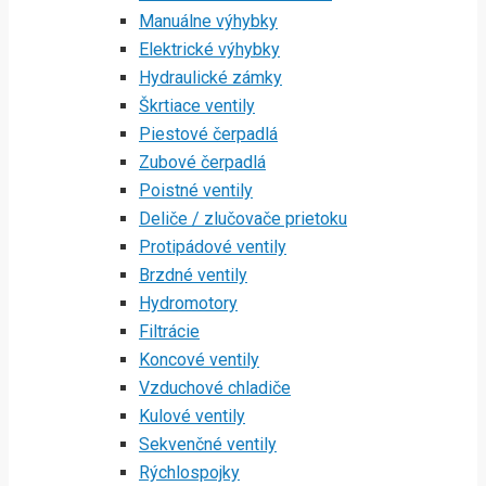
Manuálne výhybky
Elektrické výhybky
Hydraulické zámky
Škrtiace ventily
Piestové čerpadlá
Zubové čerpadlá
Poistné ventily
Deliče / zlučovače prietoku
Protipádové ventily
Brzdné ventily
Hydromotory
Filtrácie
Koncové ventily
Vzduchové chladiče
Kulové ventily
Sekvenčné ventily
Rýchlospojky