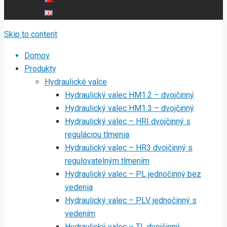
Skip to content
Domov
Produkty
Hydraulické valce
Hydraulický valec HM1.2 – dvojčinný
Hydraulický valec HM1.3 – dvojčinný
Hydraulický valec – HRI dvojčinný s
reguláciou tlmenia
Hydraulický valec – HR3 dvojčinný s
regulovatelným tlmením
Hydraulický valec – PL jednočinný bez
vedenia
Hydraulický valec – PLV jednočinný s
vedením
Hydraulický valec – TL dvojčinný