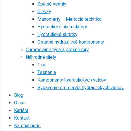
Spätné ventily
Cievky
Manomerty – Meriacia technika
Hydraulické akumulátory
Hydraulické skrutky
Ostatné hydraulické komponenty
Chromované tyče a presné rúry
Náhradné diely
Oká
Tesnenia
Komponenty hydraulických valcov
Vybavenie pre servis hydraulických valcov
Blog
O nás
Kariéra
Kontakt
Na stiahnutie