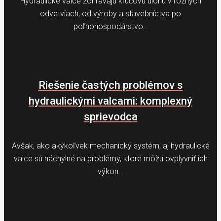
Hydraulické valce zohrávajú kľúčovú úlohu v rôznych
odvetviach, od výroby a stavebníctva po
poľnohospodárstvo…
Riešenie častých problémov s
hydraulickými valcami: komplexný
sprievodca
Avšak, ako akýkoľvek mechanický systém, aj hydraulické
valce sú náchylné na problémy, ktoré môžu ovplyvniť ich
výkon…