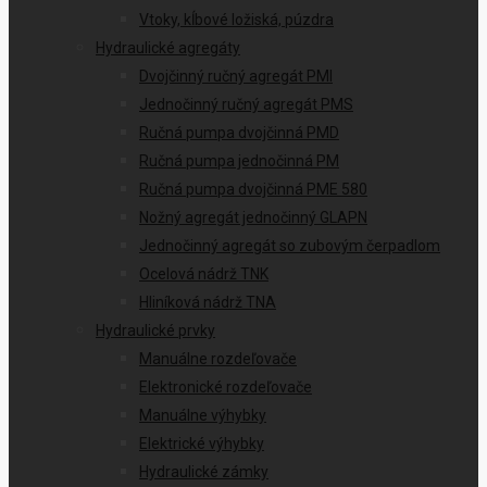
Vtoky, kĺbové ložiská, púzdra
Hydraulické agregáty
Dvojčinný ručný agregát PMI
Jednočinný ručný agregát PMS
Ručná pumpa dvojčinná PMD
Ručná pumpa jednočinná PM
Ručná pumpa dvojčinná PME 580
Nožný agregát jednočinný GLAPN
Jednočinný agregát so zubovým čerpadlom
Ocelová nádrž TNK
Hliníková nádrž TNA
Hydraulické prvky
Manuálne rozdeľovače
Elektronické rozdeľovače
Manuálne výhybky
Elektrické výhybky
Hydraulické zámky