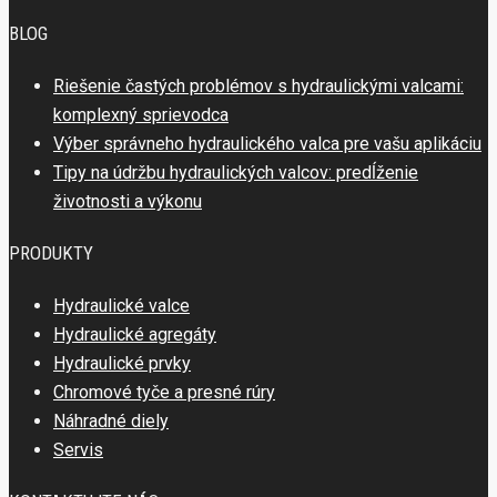
BLOG
Riešenie častých problémov s hydraulickými valcami:
komplexný sprievodca
Výber správneho hydraulického valca pre vašu aplikáciu
Tipy na údržbu hydraulických valcov: predĺženie
životnosti a výkonu
PRODUKTY
Hydraulické valce
Hydraulické agregáty
Hydraulické prvky
Chromové tyče a presné rúry
Náhradné diely
Servis