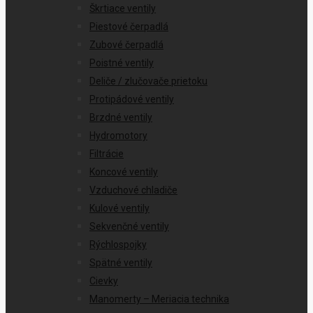
Škrtiace ventily
Piestové čerpadlá
Zubové čerpadlá
Poistné ventily
Deliče / zlučovače prietoku
Protipádové ventily
Brzdné ventily
Hydromotory
Filtrácie
Koncové ventily
Vzduchové chladiče
Kulové ventily
Sekvenčné ventily
Rýchlospojky
Spätné ventily
Cievky
Manomerty – Meriacia technika