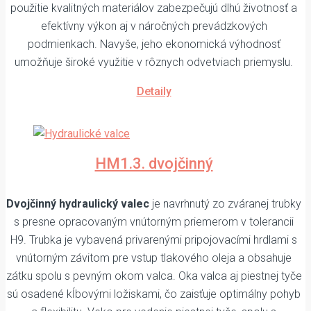
použitie kvalitných materiálov zabezpečujú dlhú životnosť a
efektívny výkon aj v náročných prevádzkových
podmienkach. Navyše, jeho ekonomická výhodnosť
umožňuje široké využitie v rôznych odvetviach priemyslu.
Detaily
HM1.3. dvojčinný
Dvojčinný hydraulický valec
je navrhnutý zo zváranej trubky
s presne opracovaným vnútorným priemerom v tolerancii
H9. Trubka je vybavená privarenými pripojovacími hrdlami s
vnútorným závitom pre vstup tlakového oleja a obsahuje
zátku spolu s pevným okom valca. Oka valca aj piestnej tyče
sú osadené kĺbovými ložiskami, čo zaisťuje optimálny pohyb