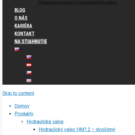
Vybavenie pre servis hydraulických valcov
BLOG
O NÁS
KARIÉRA
KONTAKT
NA STIAHNUTIE
Skip to content
Domov
Produkty
Hydraulické valce
Hydraulický valec HM1.2 – dvojčinný