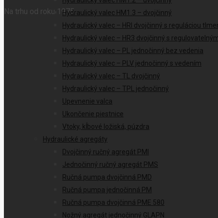
Hydraulický valec HM1.2 – dvojčinný
Na trhu od roku 1975
Hydraulický valec HM1.3 – dvojčinný
Hydraulický valec – HRI dvojčinný s reguláciou tlme
Hydraulický valec – HR3 dvojčinný s regulovateln
Hydraulický valec – PL jednočinný bez vedenia
Hydraulický valec – PLV jednočinný s vedením
Hydraulický valec – TL dvojčinný
Hydraulický valec – TPL jednočinný
Upevnenie valca
Ukončenie piestnice
Vtoky, kĺbové ložiská, púzdra
Hydraulické agregáty
Dvojčinný ručný agregát PMI
Jednočinný ručný agregát PMS
Ručná pumpa dvojčinná PMD
Ručná pumpa jednočinná PM
Ručná pumpa dvojčinná PME 580
Nožný agregát jednočinný GLAPN