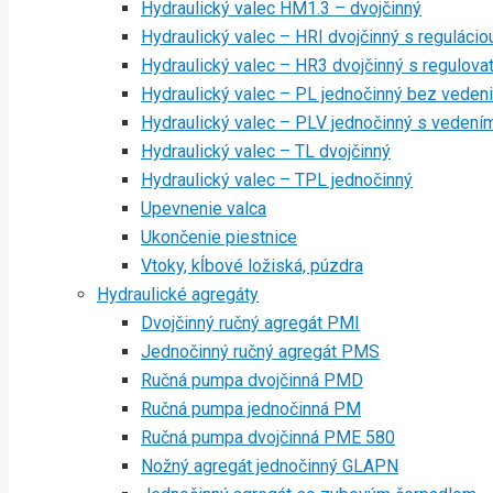
Hydraulický valec HM1.3 – dvojčinný
Hydraulický valec – HRI dvojčinný s regulácio
Hydraulický valec – HR3 dvojčinný s regulov
Hydraulický valec – PL jednočinný bez veden
Hydraulický valec – PLV jednočinný s vedení
Hydraulický valec – TL dvojčinný
Hydraulický valec – TPL jednočinný
Upevnenie valca
Ukončenie piestnice
Vtoky, kĺbové ložiská, púzdra
Hydraulické agregáty
Dvojčinný ručný agregát PMI
Jednočinný ručný agregát PMS
Ručná pumpa dvojčinná PMD
Ručná pumpa jednočinná PM
Ručná pumpa dvojčinná PME 580
Nožný agregát jednočinný GLAPN