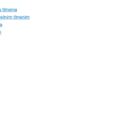
u tlmenia
atelným tlmením
ia
m