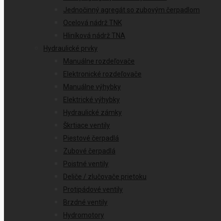
Jednočinný agregát so zubovým čerpadlom
Ocelová nádrž TNK
Hliníková nádrž TNA
Hydraulické prvky
Manuálne rozdeľovače
Elektronické rozdeľovače
Manuálne výhybky
Elektrické výhybky
Hydraulické zámky
Škrtiace ventily
Piestové čerpadlá
Zubové čerpadlá
Poistné ventily
Deliče / zlučovače prietoku
Protipádové ventily
Brzdné ventily
Hydromotory