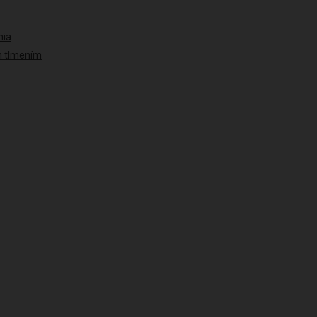
nia
ým tlmením