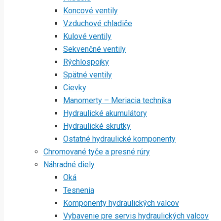
Koncové ventily
Vzduchové chladiče
Kulové ventily
Sekvenčné ventily
Rýchlospojky
Spätné ventily
Cievky
Manomerty – Meriacia technika
Hydraulické akumulátory
Hydraulické skrutky
Ostatné hydraulické komponenty
Chromované tyče a presné rúry
Náhradné diely
Oká
Tesnenia
Komponenty hydraulických valcov
Vybavenie pre servis hydraulických valcov