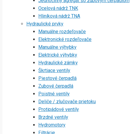
Jednočinný agregát so zubovým čerpadlom
Ocelová nádrž TNK
Hliníková nádrž TNA
Hydraulické prvky
Manuálne rozdeľovače
Elektronické rozdeľovače
Manuálne výhybky
Elektrické výhybky
Hydraulické zámky
Škrtiace ventily
Piestové čerpadlá
Zubové čerpadlá
Poistné ventily
Deliče / zlučovače prietoku
Protipádové ventily
Brzdné ventily
Hydromotory
Filtrácie