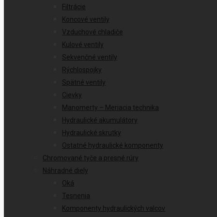
Filtrácie
Koncové ventily
Vzduchové chladiče
Kulové ventily
Sekvenčné ventily
Rýchlospojky
Spätné ventily
Cievky
Manomerty – Meriacia technika
Hydraulické akumulátory
Hydraulické skrutky
Ostatné hydraulické komponenty
Chromované tyče a presné rúry
Náhradné diely
Oká
Tesnenia
Komponenty hydraulických valcov