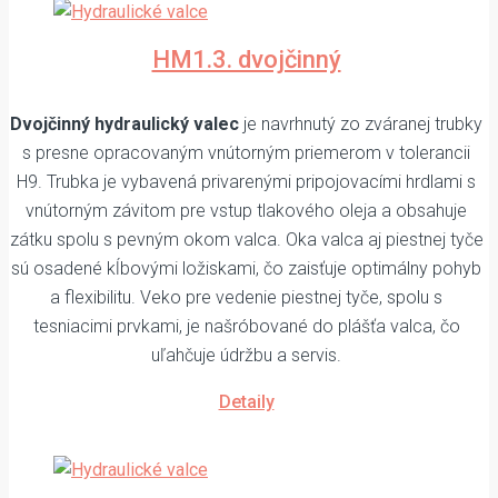
HM1.3. dvojčinný
Dvojčinný hydraulický valec
je navrhnutý zo zváranej trubky
s presne opracovaným vnútorným priemerom v tolerancii
H9. Trubka je vybavená privarenými pripojovacími hrdlami s
vnútorným závitom pre vstup tlakového oleja a obsahuje
zátku spolu s pevným okom valca. Oka valca aj piestnej tyče
sú osadené kĺbovými ložiskami, čo zaisťuje optimálny pohyb
a flexibilitu. Veko pre vedenie piestnej tyče, spolu s
tesniacimi prvkami, je našróbované do plášťa valca, čo
uľahčuje údržbu a servis.
Detaily