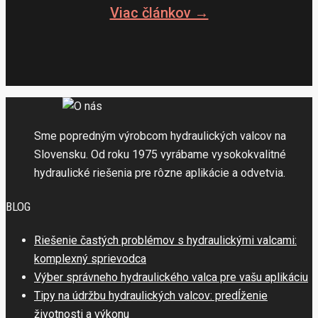
Viac článkov →
Sme popredným výrobcom hydraulických valcov na
Slovensku. Od roku 1975 vyrábame vysokokvalitné
hydraulické riešenia pre rôzne aplikácie a odvetvia.
BLOG
Riešenie častých problémov s hydraulickými valcami:
komplexný sprievodca
Výber správneho hydraulického valca pre vašu aplikáciu
Tipy na údržbu hydraulických valcov: predĺženie
životnosti a výkonu