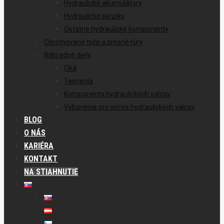
Hydraulické akumulátory
Hydraulické skrutky
Ostatné hydraulické komponenty
Chromované tyče a presné rúry
Náhradné diely
Oká
Tesnenia
Komponenty hydraulických valcov
Vybavenie pre servis hydraulických valcov
BLOG
O NÁS
KARIÉRA
KONTAKT
NA STIAHNUTIE