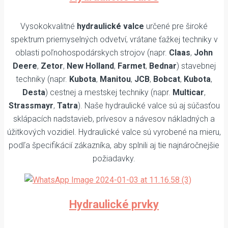
Vysokokvalitné
hydraulické valce
určené pre široké
spektrum priemyselných odvetví, vrátane ťažkej techniky v
oblasti poľnohospodárskych strojov (napr.
Claas
,
John
Deere
,
Zetor
,
New Holland
,
Farmet
,
Bednar
) stavebnej
techniky (napr.
Kubota
,
Manitou
,
JCB
,
Bobcat
,
Kubota
,
Desta
) cestnej a mestskej techniky (napr.
Multicar
,
Strassmayr
,
Tatra
). Naše hydraulické valce sú aj súčasťou
sklápacích nadstavieb, prívesov a návesov nákladných a
úžitkových vozidiel. Hydraulické valce sú vyrobené na mieru,
podľa špecifikácií zákazníka, aby splnili aj tie najnáročnejšie
požiadavky.
Hydraulické prvky