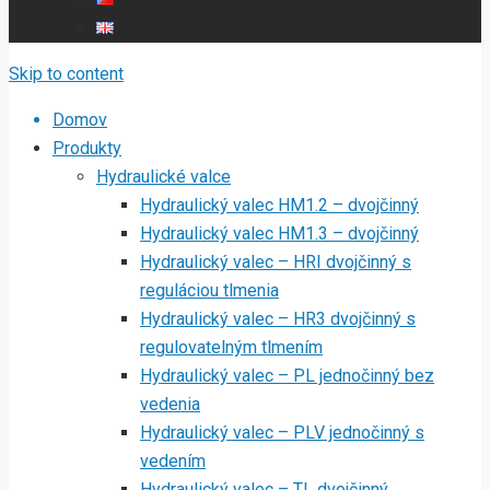
Skip to content
Domov
Produkty
Hydraulické valce
Hydraulický valec HM1.2 – dvojčinný
Hydraulický valec HM1.3 – dvojčinný
Hydraulický valec – HRI dvojčinný s
reguláciou tlmenia
Hydraulický valec – HR3 dvojčinný s
regulovatelným tlmením
Hydraulický valec – PL jednočinný bez
vedenia
Hydraulický valec – PLV jednočinný s
vedením
Hydraulický valec – TL dvojčinný