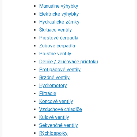
Manuálne výhybky
Elektrické výhybky
Hydraulické zámky
Škrtiace ventily
Piestové čerpadlá
Zubové čerpadlá
Poistné ventily
Deliče / zlučovače prietoku
Protipádové ventily
Brzdné ventily
Hydromotory
Filtrácie
Koncové ventily
Vzduchové chladiče
Kulové ventily
Sekvenčné ventily
Rýchlospojky