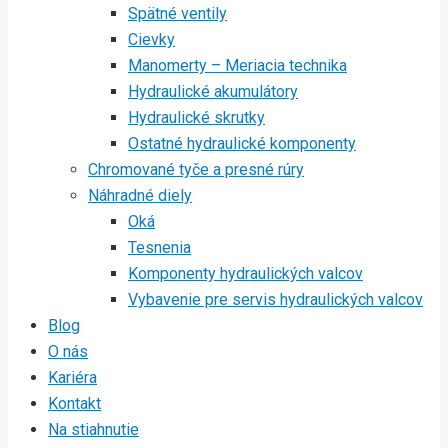
Spätné ventily
Cievky
Manomerty – Meriacia technika
Hydraulické akumulátory
Hydraulické skrutky
Ostatné hydraulické komponenty
Chromované tyče a presné rúry
Náhradné diely
Oká
Tesnenia
Komponenty hydraulických valcov
Vybavenie pre servis hydraulických valcov
Blog
O nás
Kariéra
Kontakt
Na stiahnutie