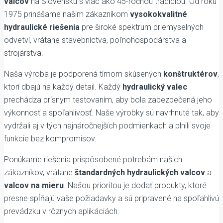
valcov
na Slovensku s viac ako 45-ročnou tradíciou. Od roku
1975 prinášame našim zákazníkom
vysokokvalitné
hydraulické riešenia
pre široké spektrum priemyselných
odvetví, vrátane stavebníctva, poľnohospodárstva a
strojárstva.
Naša výroba je podporená tímom skúsených
konštruktérov
,
ktorí dbajú na každý detail. Každý
hydraulický valec
prechádza prísnym testovaním, aby bola zabezpečená jeho
výkonnosť a spoľahlivosť. Naše výrobky sú navrhnuté tak, aby
vydržali aj v tých najnáročnejších podmienkach a plnili svoje
funkcie bez kompromisov.
Ponúkame riešenia prispôsobené potrebám našich
zákazníkov, vrátane
štandardných hydraulických valcov
a
valcov na mieru
. Našou prioritou je dodať produkty, ktoré
presne spĺňajú vaše požiadavky a sú pripravené na spoľahlivú
prevádzku v rôznych aplikáciách.