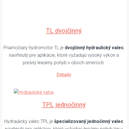
TL dvojčinný
Priamočiary hydromotor TL je
dvojčinný hydraulický valec
,
navrhnutý pre aplikácie, ktoré vyžadujú vysoký výkon a
presný lineárny pohyb v oboch smeroch.
Detaily
TPL jednočinný
Hydraulický valec TPL je
špecializovaný jednočinný valec
navrhnutý pre aplikácie, ktoré vyžadujú lineárny pohyb len v