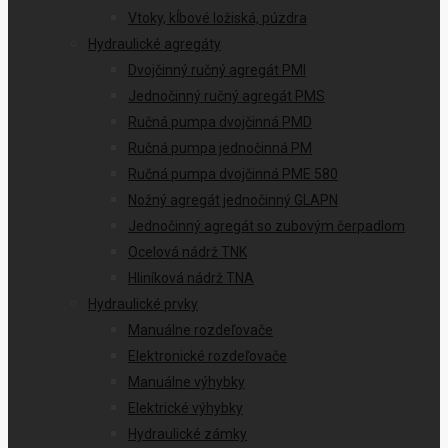
Vtoky, kĺbové ložiská, púzdra
Hydraulické agregáty
Dvojčinný ručný agregát PMI
Jednočinný ručný agregát PMS
Ručná pumpa dvojčinná PMD
Ručná pumpa jednočinná PM
Ručná pumpa dvojčinná PME 580
Nožný agregát jednočinný GLAPN
Jednočinný agregát so zubovým čerpadlom
Ocelová nádrž TNK
Hliníková nádrž TNA
Hydraulické prvky
Manuálne rozdeľovače
Elektronické rozdeľovače
Manuálne výhybky
Elektrické výhybky
Hydraulické zámky