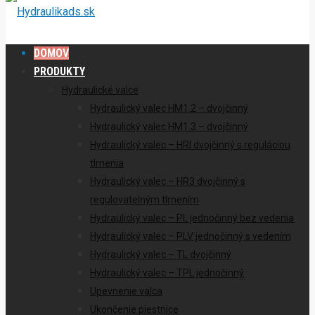
DOMOV
PRODUKTY
Hydraulické valce
Hydraulický valec HM1.2 – dvojčinný
Hydraulický valec HM1.3 – dvojčinný
Hydraulický valec – HRI dvojčinný s reguláciou
tlmenia
Hydraulický valec – HR3 dvojčinný s
regulovatelným tlmením
Hydraulický valec – PL jednočinný bez vedenia
Hydraulický valec – PLV jednočinný s vedením
Hydraulický valec – TL dvojčinný
Hydraulický valec – TPL jednočinný
Upevnenie valca
Ukončenie piestnice