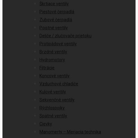
Škrtiace ventily
Piestové čerpadlá
Zubové čerpadlá
Poistné ventily
Deliče / zlučovače prietoku
Protipádové ventily
Brzdné ventily
Hydromotory
Filtrácie
Koncové ventily
Vzduchové chladiče
Kulové ventily
Sekvenčné ventily
Rýchlospojky
Spätné ventily
Cievky
Manomerty – Meriacia technika