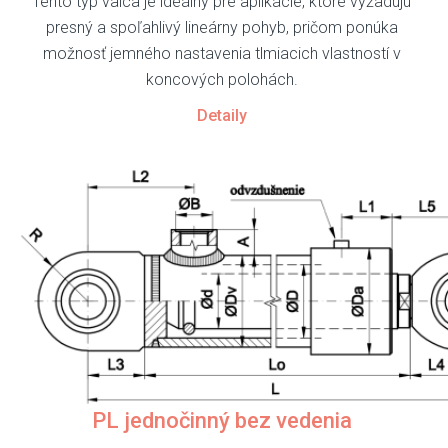
Tento typ valca je ideálny pre aplikácie, ktoré vyžadujú
presný a spoľahlivý lineárny pohyb, pričom ponúka
možnosť jemného nastavenia tlmiacich vlastností v
koncových polohách.
Detaily
PL jednočinný bez vedenia