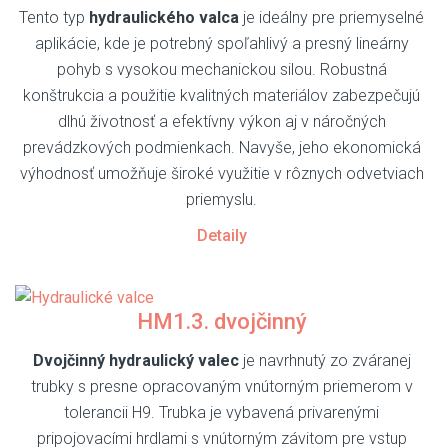
Tento typ
hydraulického valca
je ideálny pre priemyselné
aplikácie, kde je potrebný spoľahlivý a presný lineárny
pohyb s vysokou mechanickou silou. Robustná
konštrukcia a použitie kvalitných materiálov zabezpečujú
dlhú životnosť a efektívny výkon aj v náročných
prevádzkových podmienkach. Navyše, jeho ekonomická
výhodnosť umožňuje široké využitie v rôznych odvetviach
priemyslu.
Detaily
HM1.3. dvojčinný
Dvojčinný hydraulický valec
je navrhnutý zo zváranej
trubky s presne opracovaným vnútorným priemerom v
tolerancii H9. Trubka je vybavená privarenými
pripojovacími hrdlami s vnútorným závitom pre vstup