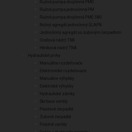
Ručná pumpa dvojčinná PMD
Ručná pumpa jednočinná PM
Ručná pumpa dvojčinná PME 580
Nožný agregát jednočinný GLAPN
Jednočinný agregát so zubovým čerpadlom
Ocelová nádrž TNK
Hliníková nádrž TNA
Hydraulické prvky
Manuálne rozdeľovače
Elektronické rozdeľovače
Manuálne výhybky
Elektrické výhybky
Hydraulické zámky
Škrtiace ventily
Piestové čerpadlá
Zubové čerpadlá
Poistné ventily