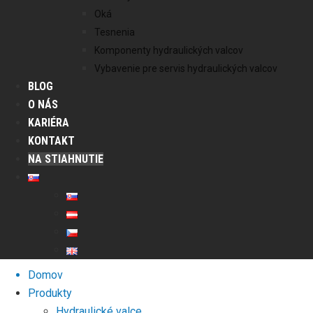
Oká
Tesnenia
Komponenty hydraulických valcov
Vybavenie pre servis hydraulických valcov
BLOG
O NÁS
KARIÉRA
KONTAKT
NA STIAHNUTIE
Domov
Produkty
Hydraulické valce