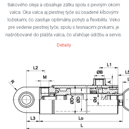
tlakového oleja a obsahuje zátku spolu s pevným okom
valca. Oka valca aj piestnej tyče sú osadené kĺbovými
ložiskami, čo zaisťuje optimálny pohyb a flexibilitu. Veko
pre vedenie piestnej tyče, spolu s tesniacimi prvkami, je
našróbované do plášťa valca, čo uľahčuje údržbu a servis.
Detaily