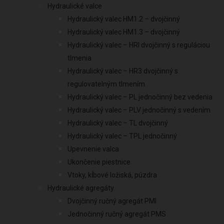
Hydraulické valce
Hydraulický valec HM1.2 – dvojčinný
Hydraulický valec HM1.3 – dvojčinný
Hydraulický valec – HRI dvojčinný s reguláciou
tlmenia
Hydraulický valec – HR3 dvojčinný s
regulovatelným tlmením
Hydraulický valec – PL jednočinný bez vedenia
Hydraulický valec – PLV jednočinný s vedením
Hydraulický valec – TL dvojčinný
Hydraulický valec – TPL jednočinný
Upevnenie valca
Ukončenie piestnice
Vtoky, kĺbové ložiská, púzdra
Hydraulické agregáty
Dvojčinný ručný agregát PMI
Jednočinný ručný agregát PMS