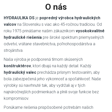
O nás
HYDRAULIKA DS
je
popredný výrobca hydraulických
valcov
na Slovensku s viac ako 45-ročnou tradíciou. Od
roku 1975 prinášame našim zákazníkom
vysokokvalitné
hydraulické riešenia
pre široké spektrum priemyselných
odvetví, vrátane stavebníctva, poľnohospodárstva a
strojárstva.
Naša výroba je podporená tímom skúsených
konštruktérov
, ktorí dbajú na každý detail. Každý
hydraulický valec
prechádza prísnym testovaním, aby
bola zabezpečená jeho výkonnosť a spoľahlivosť. Naše
výrobky sú navrhnuté tak, aby vydržali aj v tých
najnáročnejších podmienkach a plnili svoje funkcie bez
kompromisov.
Ponúkame riešenia prispôsobené potrebám našich