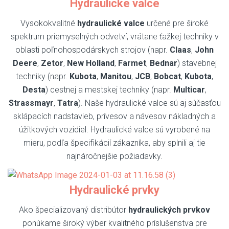
Hydraulické valce
Vysokokvalitné
hydraulické valce
určené pre široké
spektrum priemyselných odvetví, vrátane ťažkej techniky v
oblasti poľnohospodárskych strojov (napr.
Claas
,
John
Deere
,
Zetor
,
New Holland
,
Farmet
,
Bednar
) stavebnej
techniky (napr.
Kubota
,
Manitou
,
JCB
,
Bobcat
,
Kubota
,
Desta
) cestnej a mestskej techniky (napr.
Multicar
,
Strassmayr
,
Tatra
). Naše hydraulické valce sú aj súčasťou
sklápacích nadstavieb, prívesov a návesov nákladných a
úžitkových vozidiel. Hydraulické valce sú vyrobené na
mieru, podľa špecifikácií zákazníka, aby splnili aj tie
najnáročnejšie požiadavky.
Hydraulické prvky
Ako špecializovaný distribútor
hydraulických prvkov
ponúkame široký výber kvalitného príslušenstva pre