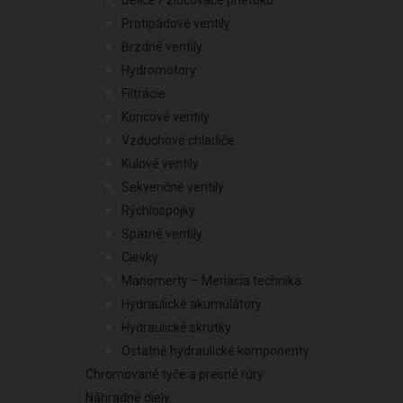
Deliče / zlučovače prietoku
Protipádové ventily
Brzdné ventily
Hydromotory
Filtrácie
Koncové ventily
Vzduchové chladiče
Kulové ventily
Sekvenčné ventily
Rýchlospojky
Spätné ventily
Cievky
Manomerty – Meriacia technika
Hydraulické akumulátory
Hydraulické skrutky
Ostatné hydraulické komponenty
Chromované tyče a presné rúry
Náhradné diely