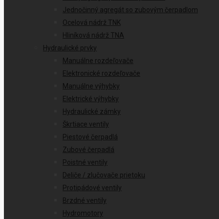
Jednočinný agregát so zubovým čerpadlom
Ocelová nádrž TNK
Hliníková nádrž TNA
Hydraulické prvky
Manuálne rozdeľovače
Elektronické rozdeľovače
Manuálne výhybky
Elektrické výhybky
Hydraulické zámky
Škrtiace ventily
Piestové čerpadlá
Zubové čerpadlá
Poistné ventily
Deliče / zlučovače prietoku
Protipádové ventily
Brzdné ventily
Hydromotory