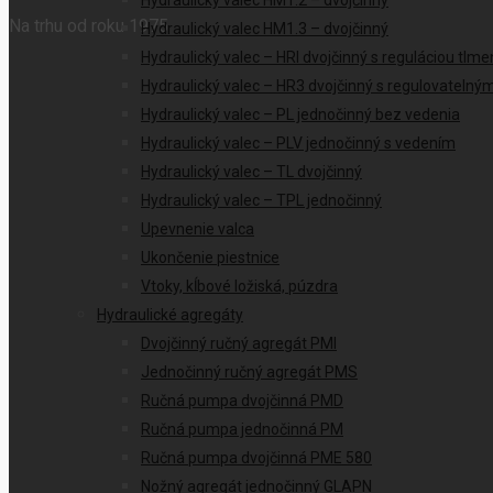
Hydraulický valec HM1.2 – dvojčinný
Na trhu od roku 1975
Hydraulický valec HM1.3 – dvojčinný
Hydraulický valec – HRI dvojčinný s reguláciou tlme
Hydraulický valec – HR3 dvojčinný s regulovateln
Hydraulický valec – PL jednočinný bez vedenia
Hydraulický valec – PLV jednočinný s vedením
Hydraulický valec – TL dvojčinný
Hydraulický valec – TPL jednočinný
Upevnenie valca
Ukončenie piestnice
Vtoky, kĺbové ložiská, púzdra
Hydraulické agregáty
Dvojčinný ručný agregát PMI
Jednočinný ručný agregát PMS
Ručná pumpa dvojčinná PMD
Ručná pumpa jednočinná PM
Ručná pumpa dvojčinná PME 580
Nožný agregát jednočinný GLAPN