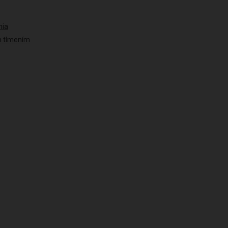
nia
ým tlmením