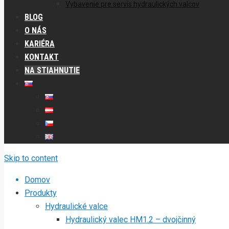
Vybavenie pre servis hydraulických valcov
BLOG
O NÁS
KARIÉRA
KONTAKT
NA STIAHNUTIE
Skip to content
Domov
Produkty
Hydraulické valce
Hydraulický valec HM1.2 – dvojčinný