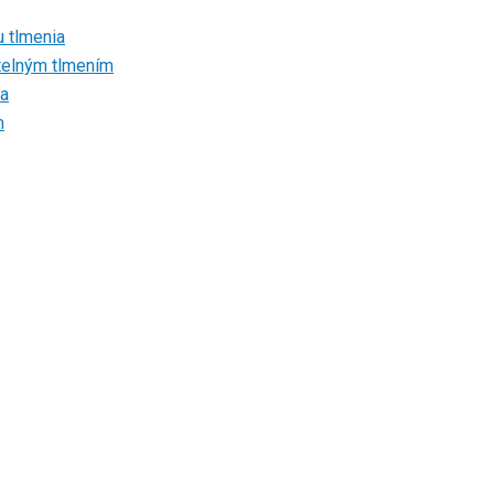
u tlmenia
atelným tlmením
ia
m