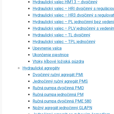
Hydraulický valec HM1.3 – dvojčinný
Hydraulický valec – HRI dvojčinný s regulácio
Hydraulický valec – HR3 dvojčinný s regulov
Hydraulický valec – PL jednočinný bez veden
Hydraulický valec – PLV jednočinný s vedení
Hydraulický valec – TL dvojčinný
Hydraulický valec – TPL jednočinný
Upevnenie valca
Ukončenie piestnice
Vtoky, kĺbové ložiská, púzdra
Hydraulické agregáty
Dvojčinný ručný agregát PMI
Jednočinný ručný agregát PMS
Ručná pumpa dvojčinná PMD
Ručná pumpa jednočinná PM
Ručná pumpa dvojčinná PME 580
Nožný agregát jednočinný GLAPN