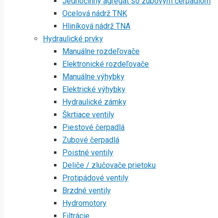
Jednočinný agregát so zubovým čerpadlom
Ocelová nádrž TNK
Hliníková nádrž TNA
Hydraulické prvky
Manuálne rozdeľovače
Elektronické rozdeľovače
Manuálne výhybky
Elektrické výhybky
Hydraulické zámky
Škrtiace ventily
Piestové čerpadlá
Zubové čerpadlá
Poistné ventily
Deliče / zlučovače prietoku
Protipádové ventily
Brzdné ventily
Hydromotory
Filtrácie