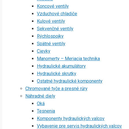
Koncové ventily
Vzduchové chladiče
Kulové ventily
Sekvenčné ventily
Rýchlospojky
Spätné ventily
Cievky
Manomerty – Meriacia technika
Hydraulické akumulátory
Hydraulické skrutky
Ostatné hydraulické komponenty
Chromované tyče a presné rúry
Náhradné diely
Oká
Tesnenia
Komponenty hydraulických valcov
Vybavenie pre servis hydraulických valcov