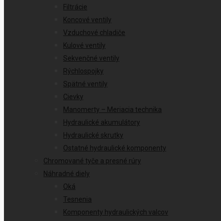
Filtrácie
Koncové ventily
Vzduchové chladiče
Kulové ventily
Sekvenčné ventily
Rýchlospojky
Spätné ventily
Cievky
Manomerty – Meriacia technika
Hydraulické akumulátory
Hydraulické skrutky
Ostatné hydraulické komponenty
Chromované tyče a presné rúry
Náhradné diely
Oká
Tesnenia
Komponenty hydraulických valcov