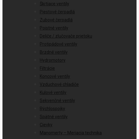
Škrtiace ventily
Piestové čerpadlá
Zubové čerpadlá
Poistné ventily
Deliče / zlučovače prietoku
Protipádové ventily
Brzdné ventily
Hydromotory
Filtrácie
Koncové ventily
Vzduchové chladiče
Kulové ventily
Sekvenčné ventily
Rýchlospojky
Spätné ventily
Cievky
Manomerty – Meriacia technika