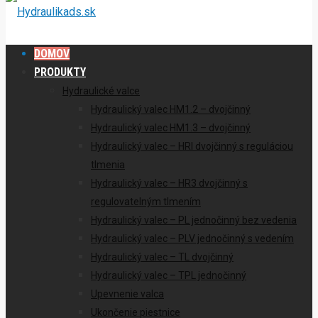
DOMOV
PRODUKTY
Hydraulické valce
Hydraulický valec HM1.2 – dvojčinný
Hydraulický valec HM1.3 – dvojčinný
Hydraulický valec – HRI dvojčinný s reguláciou
tlmenia
Hydraulický valec – HR3 dvojčinný s
regulovatelným tlmením
Hydraulický valec – PL jednočinný bez vedenia
Hydraulický valec – PLV jednočinný s vedením
Hydraulický valec – TL dvojčinný
Hydraulický valec – TPL jednočinný
Upevnenie valca
Ukončenie piestnice