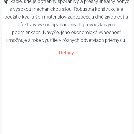
aplikácie, kde je potrebný spoľahlivý a presný lineárny pohyb
s vysokou mechanickou silou. Robustná konštrukcia a
použitie kvalitných materiálov zabezpečujú dlhú životnosť a
efektívny výkon aj v náročných prevádzkových
podmienkach. Navyše, jeho ekonomická výhodnosť
umožňuje široké využitie v rôznych odvetviach priemyslu.
Detaily