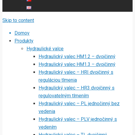
Skip to content
Domov
Produkty
Hydraulické valce
Hydraulický valec HM1.2 – dvojčinný
Hydraulický valec HM1.3 – dvojčinný
Hydraulický valec – HRI dvojčinný s
reguláciou tlmenia
Hydraulický valec – HR3 dvojčinný s
regulovatelným tlmením
Hydraulický valec – PL jednočinný bez
vedenia
Hydraulický valec – PLV jednočinný s
vedením
Hydraulický valec – TL dvojčinný