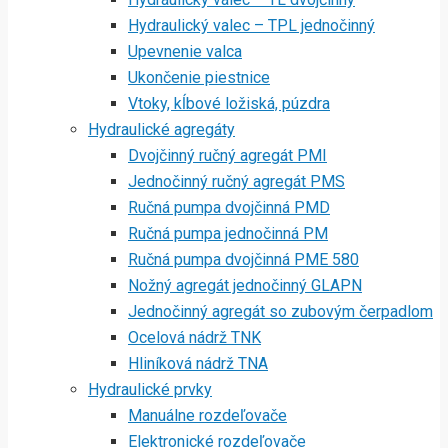
Hydraulický valec – TPL jednočinný
Upevnenie valca
Ukončenie piestnice
Vtoky, kĺbové ložiská, púzdra
Hydraulické agregáty
Dvojčinný ručný agregát PMI
Jednočinný ručný agregát PMS
Ručná pumpa dvojčinná PMD
Ručná pumpa jednočinná PM
Ručná pumpa dvojčinná PME 580
Nožný agregát jednočinný GLAPN
Jednočinný agregát so zubovým čerpadlom
Ocelová nádrž TNK
Hliníková nádrž TNA
Hydraulické prvky
Manuálne rozdeľovače
Elektronické rozdeľovače