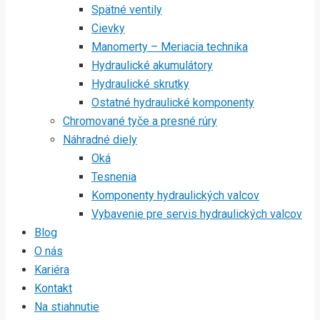
Spätné ventily
Cievky
Manomerty – Meriacia technika
Hydraulické akumulátory
Hydraulické skrutky
Ostatné hydraulické komponenty
Chromované tyče a presné rúry
Náhradné diely
Oká
Tesnenia
Komponenty hydraulických valcov
Vybavenie pre servis hydraulických valcov
Blog
O nás
Kariéra
Kontakt
Na stiahnutie