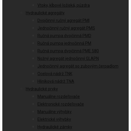
Vtoky, kĺbové ložiská, púzdra
Hydraulické agregáty
Dvojčinný ručný agregát PMI
Jednočinný ručný agregát PMS
Ručná pumpa dvojčinná PMD
Ručná pumpa jednočinná PM
Ručná pumpa dvojčinná PME 580
Nožný agregát jednočinný GLAPN
Jednočinný agregát so zubovým čerpadlom
Ocelová nádrž TNK
Hliníková nádrž TNA
Hydraulické prvky
Manuálne rozdeľovače
Elektronické rozdeľovače
Manuálne výhybky
Elektrické výhybky
Hydraulické zámky