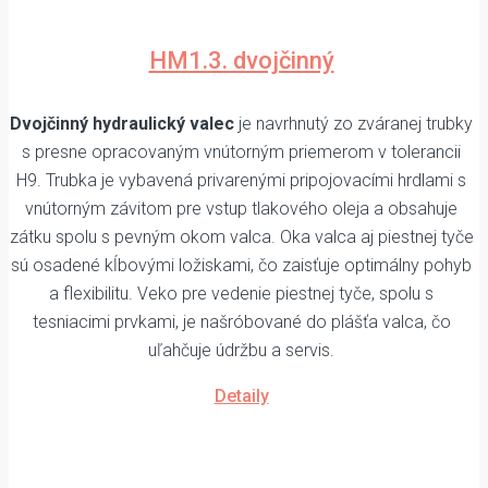
HM1.3. dvojčinný
Dvojčinný hydraulický valec
je navrhnutý zo zváranej trubky
s presne opracovaným vnútorným priemerom v tolerancii
H9. Trubka je vybavená privarenými pripojovacími hrdlami s
vnútorným závitom pre vstup tlakového oleja a obsahuje
zátku spolu s pevným okom valca. Oka valca aj piestnej tyče
sú osadené kĺbovými ložiskami, čo zaisťuje optimálny pohyb
a flexibilitu. Veko pre vedenie piestnej tyče, spolu s
tesniacimi prvkami, je našróbované do plášťa valca, čo
uľahčuje údržbu a servis.
Detaily