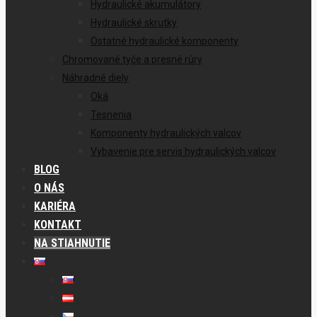
Hydraulické akumulátory
Hydraulické skrutky
Ostatné hydraulické komponenty
Chromované tyče a presné rúry
Náhradné diely
Oká
Tesnenia
Komponenty hydraulických valcov
Vybavenie pre servis hydraulických valcov
BLOG
O NÁS
KARIÉRA
KONTAKT
NA STIAHNUTIE