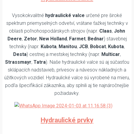
Vysokokvalitné
hydraulické valce
určené pre široké
spektrum priemyselných odvetví, vrátane ťažkej techniky v
oblasti poľnohospodárskych strojov (napr.
Claas
,
John
Deere
,
Zetor
,
New Holland
,
Farmet
,
Bednar
) stavebnej
techniky (napr.
Kubota
,
Manitou
,
JCB
,
Bobcat
,
Kubota
,
Desta
) cestnej a mestskej techniky (napr.
Multicar
,
Strassmayr
,
Tatra
). Naše hydraulické valce sú aj súčasťou
sklápacích nadstavieb, prívesov a návesov nákladných a
úžitkových vozidiel. Hydraulické valce sú vyrobené na mieru,
podľa špecifikácií zákazníka, aby splnili aj tie najnáročnejšie
požiadavky.
Hydraulické prvky