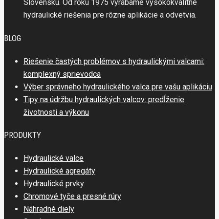
Slovensku. Od roku 1975 vyrábame vysokokvalitné
hydraulické riešenia pre rôzne aplikácie a odvetvia.
BLOG
Riešenie častých problémov s hydraulickými valcami:
komplexný sprievodca
Výber správneho hydraulického valca pre vašu aplikáciu
Tipy na údržbu hydraulických valcov: predĺženie
životnosti a výkonu
PRODUKTY
Hydraulické valce
Hydraulické agregáty
Hydraulické prvky
Chromové tyče a presné rúry
Náhradné diely