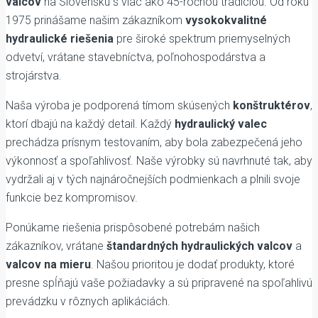
valcov
na Slovensku s viac ako 45-ročnou tradíciou. Od roku
1975 prinášame našim zákazníkom
vysokokvalitné
hydraulické riešenia
pre široké spektrum priemyselných
odvetví, vrátane stavebníctva, poľnohospodárstva a
strojárstva.
Naša výroba je podporená tímom skúsených
konštruktérov
,
ktorí dbajú na každý detail. Každý
hydraulický valec
prechádza prísnym testovaním, aby bola zabezpečená jeho
výkonnosť a spoľahlivosť. Naše výrobky sú navrhnuté tak, aby
vydržali aj v tých najnáročnejších podmienkach a plnili svoje
funkcie bez kompromisov.
Ponúkame riešenia prispôsobené potrebám našich
zákazníkov, vrátane
štandardných hydraulických valcov
a
valcov na mieru
. Našou prioritou je dodať produkty, ktoré
presne spĺňajú vaše požiadavky a sú pripravené na spoľahlivú
prevádzku v rôznych aplikáciách.