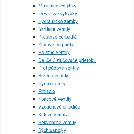
Manuálne výhybky
Elektrické výhybky
Hydraulické zámky
Škrtiace ventily
Piestové čerpadlá
Zubové čerpadlá
Poistné ventily
Deliče / zlučovače prietoku
Protipádové ventily
Brzdné ventily
Hydromotory
Filtrácie
Koncové ventily
Vzduchové chladiče
Kulové ventily
Sekvenčné ventily
Rýchlospojky