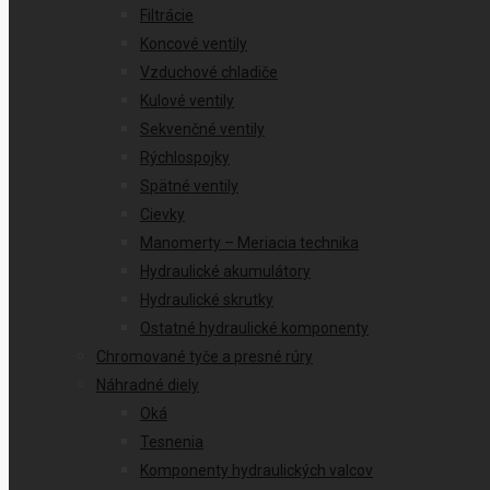
Filtrácie
Koncové ventily
Vzduchové chladiče
Kulové ventily
Sekvenčné ventily
Rýchlospojky
Spätné ventily
Cievky
Manomerty – Meriacia technika
Hydraulické akumulátory
Hydraulické skrutky
Ostatné hydraulické komponenty
Chromované tyče a presné rúry
Náhradné diely
Oká
Tesnenia
Komponenty hydraulických valcov