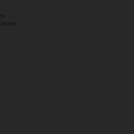
nia
ým tlmením