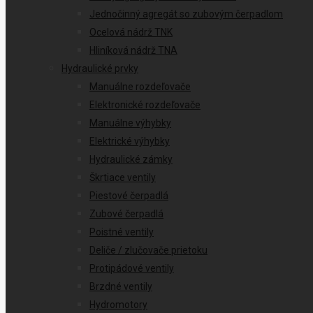
Jednočinný agregát so zubovým čerpadlom
Ocelová nádrž TNK
Hliníková nádrž TNA
Hydraulické prvky
Manuálne rozdeľovače
Elektronické rozdeľovače
Manuálne výhybky
Elektrické výhybky
Hydraulické zámky
Škrtiace ventily
Piestové čerpadlá
Zubové čerpadlá
Poistné ventily
Deliče / zlučovače prietoku
Protipádové ventily
Brzdné ventily
Hydromotory