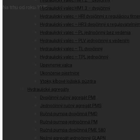
Hydraulický valec HM1.2 – dvojčinný
Na trhu od roku 1975
Hydraulický valec HM1.3 – dvojčinný
Hydraulický valec – HRI dvojčinný s reguláciou tlme
Hydraulický valec – HR3 dvojčinný s regulovateln
Hydraulický valec – PL jednočinný bez vedenia
Hydraulický valec – PLV jednočinný s vedením
Hydraulický valec – TL dvojčinný
Hydraulický valec – TPL jednočinný
Upevnenie valca
Ukončenie piestnice
Vtoky, kĺbové ložiská, púzdra
Hydraulické agregáty
Dvojčinný ručný agregát PMI
Jednočinný ručný agregát PMS
Ručná pumpa dvojčinná PMD
Ručná pumpa jednočinná PM
Ručná pumpa dvojčinná PME 580
Nožný agregát jednočinný GLAPN