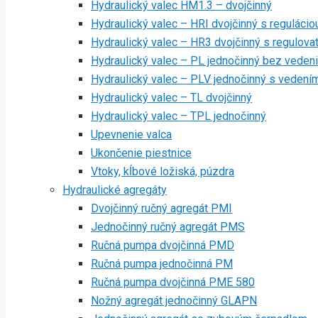
Hydraulický valec HM1.3 – dvojčinný
Hydraulický valec – HRI dvojčinný s regulácio
Hydraulický valec – HR3 dvojčinný s regulov
Hydraulický valec – PL jednočinný bez veden
Hydraulický valec – PLV jednočinný s vedení
Hydraulický valec – TL dvojčinný
Hydraulický valec – TPL jednočinný
Upevnenie valca
Ukončenie piestnice
Vtoky, kĺbové ložiská, púzdra
Hydraulické agregáty
Dvojčinný ručný agregát PMI
Jednočinný ručný agregát PMS
Ručná pumpa dvojčinná PMD
Ručná pumpa jednočinná PM
Ručná pumpa dvojčinná PME 580
Nožný agregát jednočinný GLAPN