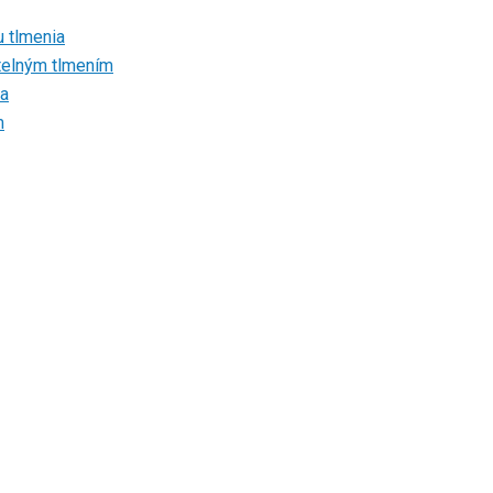
u tlmenia
atelným tlmením
ia
m