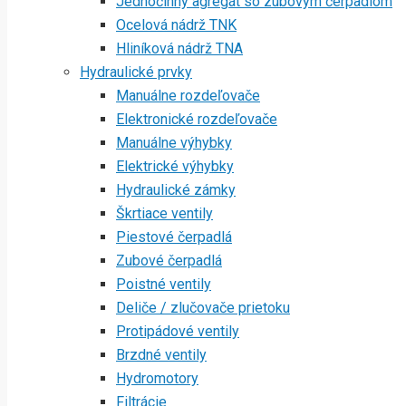
Jednočinný agregát so zubovým čerpadlom
Ocelová nádrž TNK
Hliníková nádrž TNA
Hydraulické prvky
Manuálne rozdeľovače
Elektronické rozdeľovače
Manuálne výhybky
Elektrické výhybky
Hydraulické zámky
Škrtiace ventily
Piestové čerpadlá
Zubové čerpadlá
Poistné ventily
Deliče / zlučovače prietoku
Protipádové ventily
Brzdné ventily
Hydromotory
Filtrácie