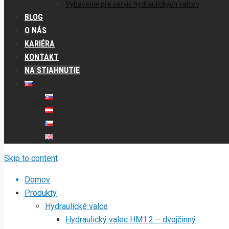
Vybavenie pre servis hydraulických valcov
BLOG
O NÁS
KARIÉRA
KONTAKT
NA STIAHNUTIE
Skip to content
Domov
Produkty
Hydraulické valce
Hydraulický valec HM1.2 – dvojčinný