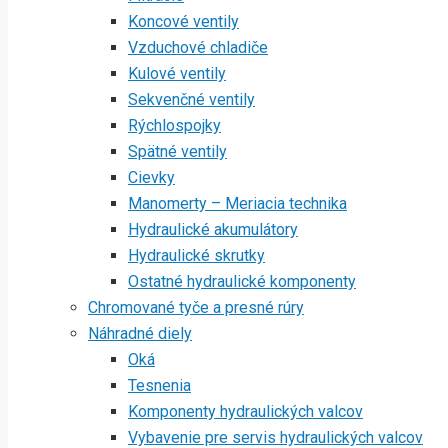
Koncové ventily
Vzduchové chladiče
Kulové ventily
Sekvenčné ventily
Rýchlospojky
Spätné ventily
Cievky
Manomerty – Meriacia technika
Hydraulické akumulátory
Hydraulické skrutky
Ostatné hydraulické komponenty
Chromované tyče a presné rúry
Náhradné diely
Oká
Tesnenia
Komponenty hydraulických valcov
Vybavenie pre servis hydraulických valcov