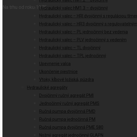
Hydraulický valec HM1.2 – dvojčinný
Na trhu od roku 1975
Hydraulický valec HM1.3 – dvojčinný
Hydraulický valec – HRI dvojčinný s reguláciou tlme
Hydraulický valec – HR3 dvojčinný s regulovateln
Hydraulický valec – PL jednočinný bez vedenia
Hydraulický valec – PLV jednočinný s vedením
Hydraulický valec – TL dvojčinný
Hydraulický valec – TPL jednočinný
Upevnenie valca
Ukončenie piestnice
Vtoky, kĺbové ložiská, púzdra
Hydraulické agregáty
Dvojčinný ručný agregát PMI
Jednočinný ručný agregát PMS
Ručná pumpa dvojčinná PMD
Ručná pumpa jednočinná PM
Ručná pumpa dvojčinná PME 580
Nožný agregát jednočinný GLAPN