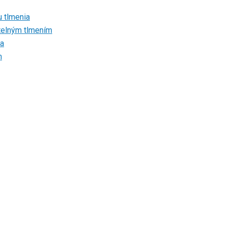
u tlmenia
atelným tlmením
ia
m