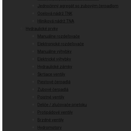
Jednočinný agregát so zubovým čerpadlom
Ocelová nádrž TNK
Hliníková nádrž TNA
Hydraulické prvky
Manuálne rozdeľovače
Elektronické rozdeľovače
Manuálne výhybky
Elektrické výhybky
Hydraulické zámky
Škrtiace ventily
Piestové čerpadlá
Zubové čerpadlá
Poistné ventily
Deliče / zlučovače prietoku
Protipádové ventily
Brzdné ventily
Hydromotory