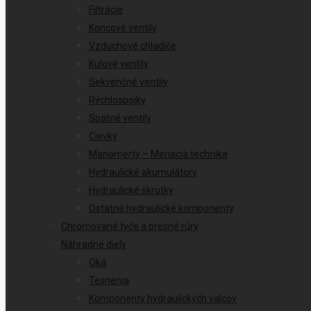
Filtrácie
Koncové ventily
Vzduchové chladiče
Kulové ventily
Sekvenčné ventily
Rýchlospojky
Spätné ventily
Cievky
Manomerty – Meriacia technika
Hydraulické akumulátory
Hydraulické skrutky
Ostatné hydraulické komponenty
Chromované tyče a presné rúry
Náhradné diely
Oká
Tesnenia
Komponenty hydraulických valcov