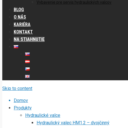
Vybavenie pre servis hydraulických valcov
BLOG
O NÁS
KARIÉRA
KONTAKT
NA STIAHNUTIE
Skip to content
Domov
Produkty
Hydraulické valce
Hydraulický valec HM1.2 – dvojčinný