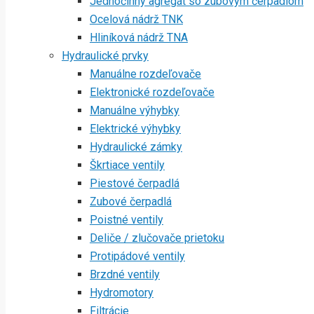
Jednočinný agregát so zubovým čerpadlom
Ocelová nádrž TNK
Hliníková nádrž TNA
Hydraulické prvky
Manuálne rozdeľovače
Elektronické rozdeľovače
Manuálne výhybky
Elektrické výhybky
Hydraulické zámky
Škrtiace ventily
Piestové čerpadlá
Zubové čerpadlá
Poistné ventily
Deliče / zlučovače prietoku
Protipádové ventily
Brzdné ventily
Hydromotory
Filtrácie