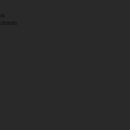
nia
ým tlmením