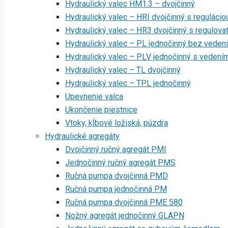
Hydraulický valec HM1.3 – dvojčinný
Hydraulický valec – HRI dvojčinný s regulácio
Hydraulický valec – HR3 dvojčinný s regulov
Hydraulický valec – PL jednočinný bez veden
Hydraulický valec – PLV jednočinný s vedení
Hydraulický valec – TL dvojčinný
Hydraulický valec – TPL jednočinný
Upevnenie valca
Ukončenie piestnice
Vtoky, kĺbové ložiská, púzdra
Hydraulické agregáty
Dvojčinný ručný agregát PMI
Jednočinný ručný agregát PMS
Ručná pumpa dvojčinná PMD
Ručná pumpa jednočinná PM
Ručná pumpa dvojčinná PME 580
Nožný agregát jednočinný GLAPN