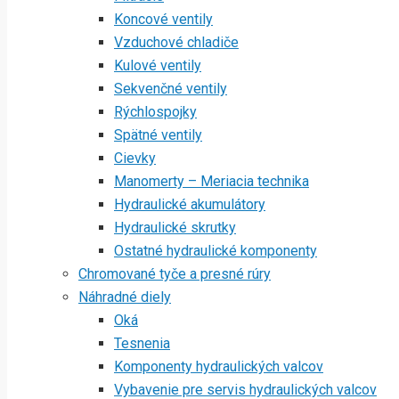
Koncové ventily
Vzduchové chladiče
Kulové ventily
Sekvenčné ventily
Rýchlospojky
Spätné ventily
Cievky
Manomerty – Meriacia technika
Hydraulické akumulátory
Hydraulické skrutky
Ostatné hydraulické komponenty
Chromované tyče a presné rúry
Náhradné diely
Oká
Tesnenia
Komponenty hydraulických valcov
Vybavenie pre servis hydraulických valcov