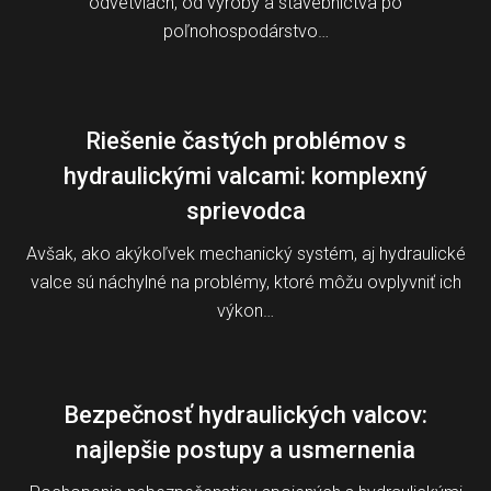
odvetviach, od výroby a stavebníctva po
poľnohospodárstvo…
Riešenie častých problémov s
hydraulickými valcami: komplexný
sprievodca
Avšak, ako akýkoľvek mechanický systém, aj hydraulické
valce sú náchylné na problémy, ktoré môžu ovplyvniť ich
výkon…
Bezpečnosť hydraulických valcov:
najlepšie postupy a usmernenia