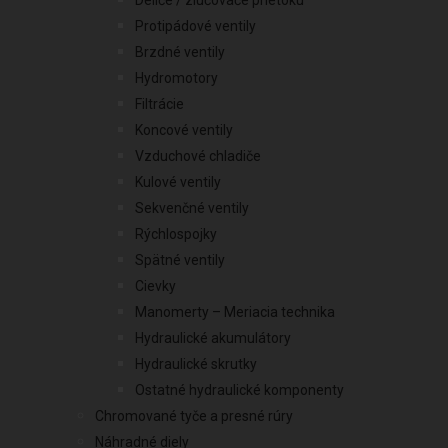
Deliče / zlučovače prietoku
Protipádové ventily
Brzdné ventily
Hydromotory
Filtrácie
Koncové ventily
Vzduchové chladiče
Kulové ventily
Sekvenčné ventily
Rýchlospojky
Spätné ventily
Cievky
Manomerty – Meriacia technika
Hydraulické akumulátory
Hydraulické skrutky
Ostatné hydraulické komponenty
Chromované tyče a presné rúry
Náhradné diely