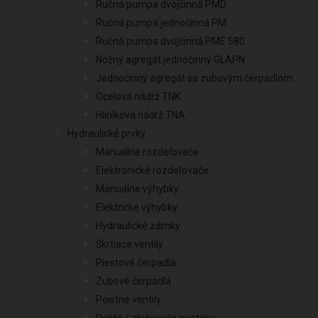
Ručná pumpa dvojčinná PMD
Ručná pumpa jednočinná PM
Ručná pumpa dvojčinná PME 580
Nožný agregát jednočinný GLAPN
Jednočinný agregát so zubovým čerpadlom
Ocelová nádrž TNK
Hliníková nádrž TNA
Hydraulické prvky
Manuálne rozdeľovače
Elektronické rozdeľovače
Manuálne výhybky
Elektrické výhybky
Hydraulické zámky
Škrtiace ventily
Piestové čerpadlá
Zubové čerpadlá
Poistné ventily