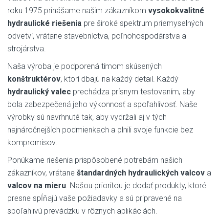
roku 1975 prinášame našim zákazníkom
vysokokvalitné
hydraulické riešenia
pre široké spektrum priemyselných
odvetví, vrátane stavebníctva, poľnohospodárstva a
strojárstva.
Naša výroba je podporená tímom skúsených
konštruktérov
, ktorí dbajú na každý detail. Každý
hydraulický valec
prechádza prísnym testovaním, aby
bola zabezpečená jeho výkonnosť a spoľahlivosť. Naše
výrobky sú navrhnuté tak, aby vydržali aj v tých
najnáročnejších podmienkach a plnili svoje funkcie bez
kompromisov.
Ponúkame riešenia prispôsobené potrebám našich
zákazníkov, vrátane
štandardných hydraulických valcov
a
valcov na mieru
. Našou prioritou je dodať produkty, ktoré
presne spĺňajú vaše požiadavky a sú pripravené na
spoľahlivú prevádzku v rôznych aplikáciách.