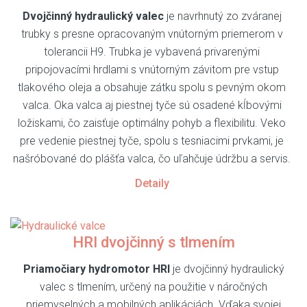
Dvojčinný hydraulický valec
je navrhnutý zo zváranej
trubky s presne opracovaným vnútorným priemerom v
tolerancii H9. Trubka je vybavená privarenými
pripojovacími hrdlami s vnútorným závitom pre vstup
tlakového oleja a obsahuje zátku spolu s pevným okom
valca. Oka valca aj piestnej tyče sú osadené kĺbovými
ložiskami, čo zaisťuje optimálny pohyb a flexibilitu. Veko
pre vedenie piestnej tyče, spolu s tesniacimi prvkami, je
našróbované do plášťa valca, čo uľahčuje údržbu a servis.
Detaily
HRI dvojčinný s tlmením
Priamočiary hydromotor HRI
je dvojčinný hydraulický
valec s tlmením, určený na použitie v náročných
priemyselných a mobilných aplikáciách. Vďaka svojej