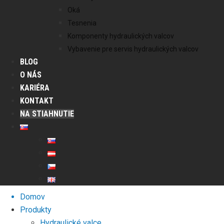
Oká
Tesnenia
Komponenty hydraulických valcov
Vybavenie pre servis hydraulických valcov
BLOG
O NÁS
KARIÉRA
KONTAKT
NA STIAHNUTIE
Domov
Produkty
Hydraulické valce