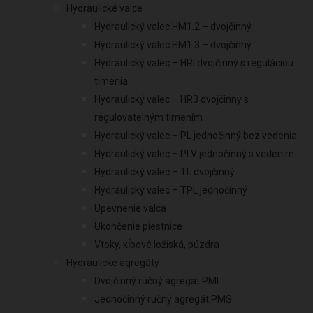
Hydraulické valce
Hydraulický valec HM1.2 – dvojčinný
Hydraulický valec HM1.3 – dvojčinný
Hydraulický valec – HRI dvojčinný s reguláciou
tlmenia
Hydraulický valec – HR3 dvojčinný s
regulovatelným tlmením
Hydraulický valec – PL jednočinný bez vedenia
Hydraulický valec – PLV jednočinný s vedením
Hydraulický valec – TL dvojčinný
Hydraulický valec – TPL jednočinný
Upevnenie valca
Ukončenie piestnice
Vtoky, kĺbové ložiská, púzdra
Hydraulické agregáty
Dvojčinný ručný agregát PMI
Jednočinný ručný agregát PMS