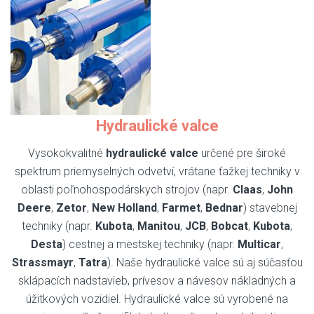
Hydraulické valce
Vysokokvalitné
hydraulické valce
určené pre široké
spektrum priemyselných odvetví, vrátane ťažkej techniky v
oblasti poľnohospodárskych strojov (napr.
Claas
,
John
Deere
,
Zetor
,
New Holland
,
Farmet
,
Bednar
) stavebnej
techniky (napr.
Kubota
,
Manitou
,
JCB
,
Bobcat
,
Kubota
,
Desta
) cestnej a mestskej techniky (napr.
Multicar
,
Strassmayr
,
Tatra
). Naše hydraulické valce sú aj súčasťou
sklápacích nadstavieb, prívesov a návesov nákladných a
úžitkových vozidiel. Hydraulické valce sú vyrobené na