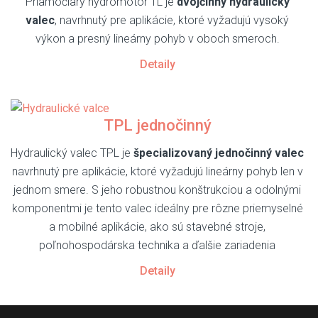
Priamočiary hydromotor TL je
dvojčinný hydraulický
valec
, navrhnutý pre aplikácie, ktoré vyžadujú vysoký
výkon a presný lineárny pohyb v oboch smeroch.
Detaily
TPL jednočinný
Hydraulický valec TPL je
špecializovaný jednočinný valec
navrhnutý pre aplikácie, ktoré vyžadujú lineárny pohyb len v
jednom smere. S jeho robustnou konštrukciou a odolnými
komponentmi je tento valec ideálny pre rôzne priemyselné
a mobilné aplikácie, ako sú stavebné stroje,
poľnohospodárska technika a ďalšie zariadenia
Detaily