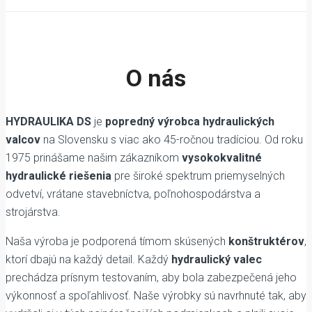
O nás
HYDRAULIKA DS
je
popredný výrobca hydraulických
valcov
na Slovensku s viac ako 45-ročnou tradíciou. Od roku
1975 prinášame našim zákazníkom
vysokokvalitné
hydraulické riešenia
pre široké spektrum priemyselných
odvetví, vrátane stavebníctva, poľnohospodárstva a
strojárstva.
Naša výroba je podporená tímom skúsených
konštruktérov
,
ktorí dbajú na každý detail. Každý
hydraulický valec
prechádza prísnym testovaním, aby bola zabezpečená jeho
výkonnosť a spoľahlivosť. Naše výrobky sú navrhnuté tak, aby