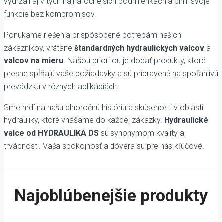
vydržali aj v tých najnáročnejších podmienkach a plnili svoje
funkcie bez kompromisov.
Ponúkame riešenia prispôsobené potrebám našich
zákazníkov, vrátane
štandardných hydraulických valcov
a
valcov na mieru
. Našou prioritou je dodať produkty, ktoré
presne spĺňajú vaše požiadavky a sú pripravené na spoľahlivú
prevádzku v rôznych aplikáciách.
Sme hrdí na našu dlhoročnú históriu a skúsenosti v oblasti
hydrauliky, ktoré vnášame do každej zákazky.
Hydraulické
valce od HYDRAULIKA DS
sú synonymom kvality a
trvácnosti. Vaša spokojnosť a dôvera sú pre nás kľúčové.
Najoblúbenejšie produkty