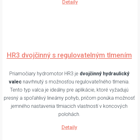
Detaily
HR3 dvojčinný s regulovatelným tlmením
Priamočiary hydromotor HR3 je
dvojčinný hydraulický
valec
navrhnutý s možnosťou regulovateľného tlmenia.
Tento typ valca je ideálny pre aplikácie, ktoré vyžadujú
presný a spoľahlivý lineárny pohyb, pričom ponúka možnosť
jemného nastavenia tlmiacich vlastností v koncových
polohách.
Detaily