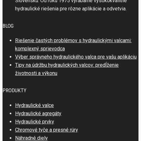
Slovensku. Od roku 1975 vyrábame vysokokvalitné
hydraulické riešenia pre rôzne aplikácie a odvetvia.
BLOG
Riešenie častých problémov s hydraulickými valcami:
komplexný sprievodca
Výber správneho hydraulického valca pre vašu aplikáciu
Tipy na údržbu hydraulických valcov: predĺženie
životnosti a výkonu
PRODUKTY
Hydraulické valce
Hydraulické agregáty
Hydraulické prvky
Chromové tyče a presné rúry
Náhradné diely