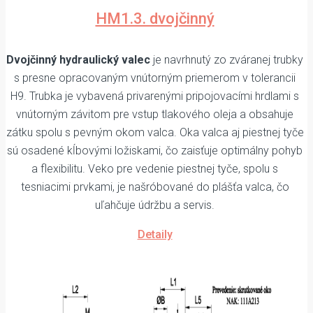
HM1.3. dvojčinný
Dvojčinný hydraulický valec
je navrhnutý zo zváranej trubky
s presne opracovaným vnútorným priemerom v tolerancii
H9. Trubka je vybavená privarenými pripojovacími hrdlami s
vnútorným závitom pre vstup tlakového oleja a obsahuje
zátku spolu s pevným okom valca. Oka valca aj piestnej tyče
sú osadené kĺbovými ložiskami, čo zaisťuje optimálny pohyb
a flexibilitu. Veko pre vedenie piestnej tyče, spolu s
tesniacimi prvkami, je našróbované do plášťa valca, čo
uľahčuje údržbu a servis.
Detaily