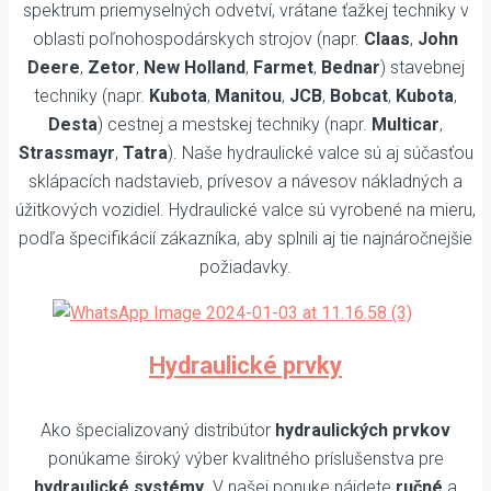
spektrum priemyselných odvetví, vrátane ťažkej techniky v
oblasti poľnohospodárskych strojov (napr.
Claas
,
John
Deere
,
Zetor
,
New Holland
,
Farmet
,
Bednar
) stavebnej
techniky (napr.
Kubota
,
Manitou
,
JCB
,
Bobcat
,
Kubota
,
Desta
) cestnej a mestskej techniky (napr.
Multicar
,
Strassmayr
,
Tatra
). Naše hydraulické valce sú aj súčasťou
sklápacích nadstavieb, prívesov a návesov nákladných a
úžitkových vozidiel. Hydraulické valce sú vyrobené na mieru,
podľa špecifikácií zákazníka, aby splnili aj tie najnáročnejšie
požiadavky.
Hydraulické prvky
Ako špecializovaný distribútor
hydraulických prvkov
ponúkame široký výber kvalitného príslušenstva pre
hydraulické systémy
. V našej ponuke nájdete
ručné
a