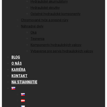
Hydraulické akumulátory
Hydraulické skrutky
Ostatné hydraulické komponenty
Chromované tyče a presné rúry
Náhradné diely
Oká
Tesnenia
Komponenty hydraulických valcov
Vybavenie pre servis hydraulických valcov
BLOG
O NÁS
KARIÉRA
KONTAKT
NA STIAHNUTIE