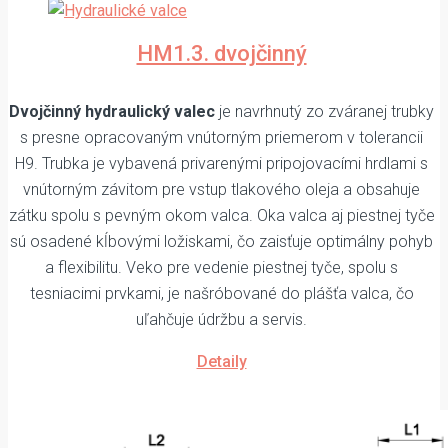
HM1.3. dvojčinný
Dvojčinný hydraulický valec
je navrhnutý zo zváranej trubky
s presne opracovaným vnútorným priemerom v tolerancii
H9. Trubka je vybavená privarenými pripojovacími hrdlami s
vnútorným závitom pre vstup tlakového oleja a obsahuje
zátku spolu s pevným okom valca. Oka valca aj piestnej tyče
sú osadené kĺbovými ložiskami, čo zaisťuje optimálny pohyb
a flexibilitu. Veko pre vedenie piestnej tyče, spolu s
tesniacimi prvkami, je našróbované do plášťa valca, čo
uľahčuje údržbu a servis.
Detaily