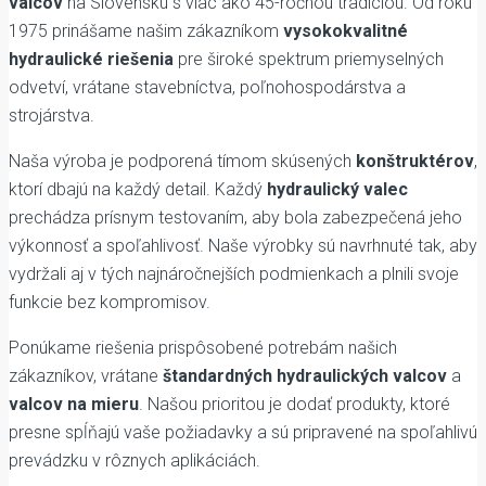
valcov
na Slovensku s viac ako 45-ročnou tradíciou. Od roku
1975 prinášame našim zákazníkom
vysokokvalitné
hydraulické riešenia
pre široké spektrum priemyselných
odvetví, vrátane stavebníctva, poľnohospodárstva a
strojárstva.
Naša výroba je podporená tímom skúsených
konštruktérov
,
ktorí dbajú na každý detail. Každý
hydraulický valec
prechádza prísnym testovaním, aby bola zabezpečená jeho
výkonnosť a spoľahlivosť. Naše výrobky sú navrhnuté tak, aby
vydržali aj v tých najnáročnejších podmienkach a plnili svoje
funkcie bez kompromisov.
Ponúkame riešenia prispôsobené potrebám našich
zákazníkov, vrátane
štandardných hydraulických valcov
a
valcov na mieru
. Našou prioritou je dodať produkty, ktoré
presne spĺňajú vaše požiadavky a sú pripravené na spoľahlivú
prevádzku v rôznych aplikáciách.