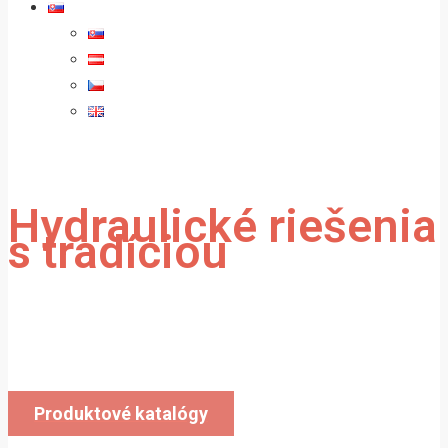
Hydraulické riešenia
s tradíciou
Vyrábame a dodávame hydraulické valce
do celej Európy.
Produktové katalógy