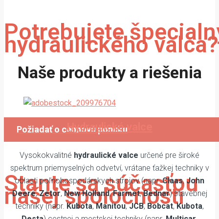
Potrebujete špecialn
hydraulického valca?
Naše produkty a riešenia
Vyrábame atypické hydraulické
valce na objednávku.
Hydraulické valce
Požiadať o cennovú ponuku
Vysokokvalitné
hydraulické valce
určené pre široké
spektrum priemyselných odvetví, vrátane ťažkej techniky v
Stante sa súčasťou
oblasti poľnohospodárskych strojov (napr.
Claas
,
John
našej spoločnosti
Deere
,
Zetor
,
New Holland
,
Farmet
,
Bednar
) stavebnej
techniky (napr.
Kubota
,
Manitou
,
JCB
,
Bobcat
,
Kubota
,
Desta
) cestnej a mestskej techniky (napr.
Multicar
,