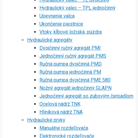
Hydraulický valec – TPL jednočinný
Upevnenie valca
Ukončenie piestnice
Vtoky, kĺbové ložiská, púzdra
Hydraulické agregáty
Dvojčinný ručný agregát PMI
Jednočinný ručný agregát PMS
Ručná pumpa dvojčinná PMD
Ručná pumpa jednočinná PM
Ručná pumpa dvojčinná PME 580
Nožný agregát jednočinný GLAPN
Jednočinný agregát so zubovým čerpadlom
Ocelová nádrž TNK
Hliníková nádrž TNA
Hydraulické prvky
Manuálne rozdeľovače
Elektronické rozdeľovače