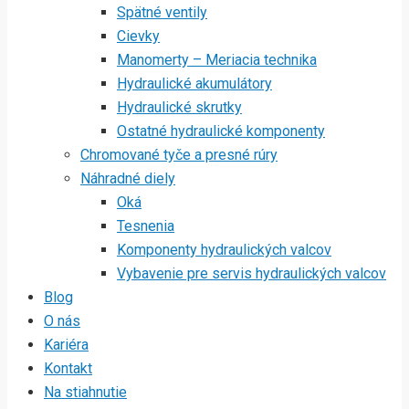
Spätné ventily
Cievky
Manomerty – Meriacia technika
Hydraulické akumulátory
Hydraulické skrutky
Ostatné hydraulické komponenty
Chromované tyče a presné rúry
Náhradné diely
Oká
Tesnenia
Komponenty hydraulických valcov
Vybavenie pre servis hydraulických valcov
Blog
O nás
Kariéra
Kontakt
Na stiahnutie