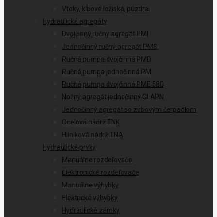
Vtoky, kĺbové ložiská, púzdra
Hydraulické agregáty
Dvojčinný ručný agregát PMI
Jednočinný ručný agregát PMS
Ručná pumpa dvojčinná PMD
Ručná pumpa jednočinná PM
Ručná pumpa dvojčinná PME 580
Nožný agregát jednočinný GLAPN
Jednočinný agregát so zubovým čerpadlom
Ocelová nádrž TNK
Hliníková nádrž TNA
Hydraulické prvky
Manuálne rozdeľovače
Elektronické rozdeľovače
Manuálne výhybky
Elektrické výhybky
Hydraulické zámky