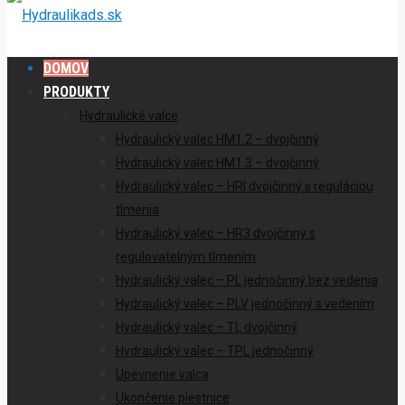
DOMOV
PRODUKTY
Hydraulické valce
Hydraulický valec HM1.2 – dvojčinný
Hydraulický valec HM1.3 – dvojčinný
Hydraulický valec – HRI dvojčinný s reguláciou
tlmenia
Hydraulický valec – HR3 dvojčinný s
regulovatelným tlmením
Hydraulický valec – PL jednočinný bez vedenia
Hydraulický valec – PLV jednočinný s vedením
Hydraulický valec – TL dvojčinný
Hydraulický valec – TPL jednočinný
Upevnenie valca
Ukončenie piestnice