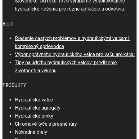
Slovensku. Od roku 1975 vyrábame vysokokvalitné
hydraulické riešenia pre rôzne aplikácie a odvetvia.
BLOG
Riešenie častých problémov s hydraulickými valcami:
komplexný sprievodca
Výber správneho hydraulického valca pre vašu aplikáciu
Tipy na údržbu hydraulických valcov: predĺženie
životnosti a výkonu
PRODUKTY
Hydraulické valce
Hydraulické agregáty
Hydraulické prvky
Chromové tyče a presné rúry
Náhradné diely