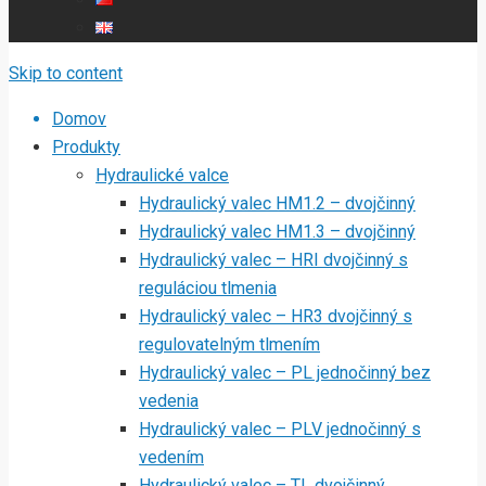
Skip to content
Domov
Produkty
Hydraulické valce
Hydraulický valec HM1.2 – dvojčinný
Hydraulický valec HM1.3 – dvojčinný
Hydraulický valec – HRI dvojčinný s
reguláciou tlmenia
Hydraulický valec – HR3 dvojčinný s
regulovatelným tlmením
Hydraulický valec – PL jednočinný bez
vedenia
Hydraulický valec – PLV jednočinný s
vedením
Hydraulický valec – TL dvojčinný