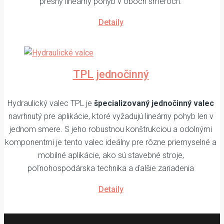
presný lineárny pohyb v oboch smeroch.
Detaily
TPL jednočinný
Hydraulický valec TPL je
špecializovaný jednočinný valec
navrhnutý pre aplikácie, ktoré vyžadujú lineárny pohyb len v
jednom smere. S jeho robustnou konštrukciou a odolnými
komponentmi je tento valec ideálny pre rôzne priemyselné a
mobilné aplikácie, ako sú stavebné stroje,
poľnohospodárska technika a ďalšie zariadenia
Detaily