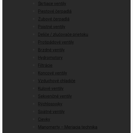
Škrtiace ventily
Piestové čerpadlá
Zubové čerpadlá
Poistné ventily
Deliče / zlučovače prietoku
Protipádové ventily
Brzdné ventily
Hydromotory
Filtrácie
Koncové ventily
Vzduchové chladiče
Kulové ventily
Sekvenčné ventily
Rýchlospojky
Spätné ventily
Cievky
Manomerty – Meriacia technika