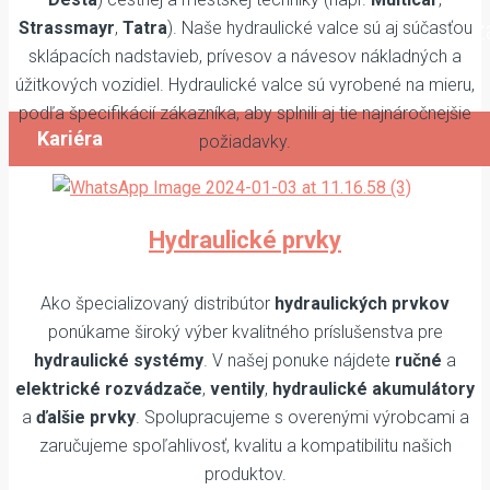
Prezrite si naše voľné pozície a v prípade 
Strassmayr
,
Tatra
). Naše hydraulické valce sú aj súčasťou
sklápacích nadstavieb, prívesov a návesov nákladných a
nás kontaktujte.
úžitkových vozidiel. Hydraulické valce sú vyrobené na mieru,
podľa špecifikácií zákazníka, aby splnili aj tie najnáročnejšie
Kariéra
požiadavky.
Hydraulické prvky
Ako špecializovaný distribútor
hydraulických prvkov
ponúkame široký výber kvalitného príslušenstva pre
hydraulické systémy
. V našej ponuke nájdete
ručné
a
elektrické rozvádzače
,
ventily
,
hydraulické akumulátory
a
ďalšie prvky
. Spolupracujeme s overenými výrobcami a
zaručujeme spoľahlivosť, kvalitu a kompatibilitu našich
produktov.