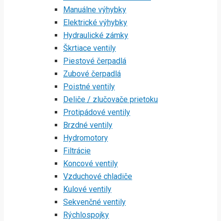
Manuálne výhybky
Elektrické výhybky
Hydraulické zámky
Škrtiace ventily
Piestové čerpadlá
Zubové čerpadlá
Poistné ventily
Deliče / zlučovače prietoku
Protipádové ventily
Brzdné ventily
Hydromotory
Filtrácie
Koncové ventily
Vzduchové chladiče
Kulové ventily
Sekvenčné ventily
Rýchlospojky