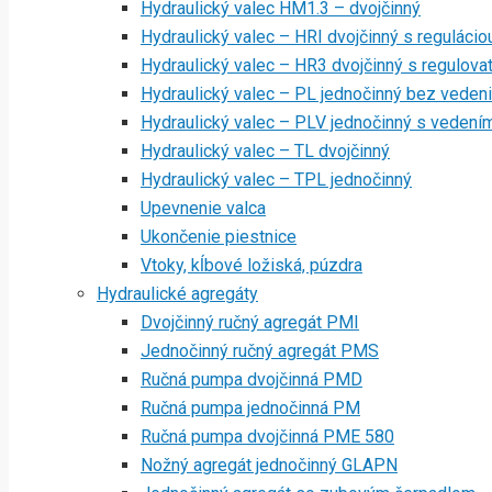
Hydraulický valec HM1.3 – dvojčinný
Hydraulický valec – HRI dvojčinný s regulácio
Hydraulický valec – HR3 dvojčinný s regulov
Hydraulický valec – PL jednočinný bez veden
Hydraulický valec – PLV jednočinný s vedení
Hydraulický valec – TL dvojčinný
Hydraulický valec – TPL jednočinný
Upevnenie valca
Ukončenie piestnice
Vtoky, kĺbové ložiská, púzdra
Hydraulické agregáty
Dvojčinný ručný agregát PMI
Jednočinný ručný agregát PMS
Ručná pumpa dvojčinná PMD
Ručná pumpa jednočinná PM
Ručná pumpa dvojčinná PME 580
Nožný agregát jednočinný GLAPN