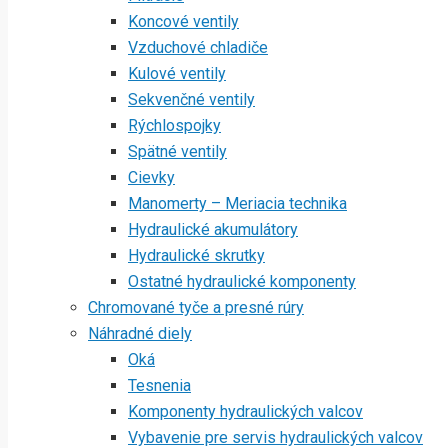
Koncové ventily
Vzduchové chladiče
Kulové ventily
Sekvenčné ventily
Rýchlospojky
Spätné ventily
Cievky
Manomerty – Meriacia technika
Hydraulické akumulátory
Hydraulické skrutky
Ostatné hydraulické komponenty
Chromované tyče a presné rúry
Náhradné diely
Oká
Tesnenia
Komponenty hydraulických valcov
Vybavenie pre servis hydraulických valcov