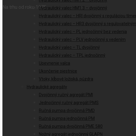
Hydraulický valec HM1.2 – dvojčinný
Na trhu od roku 1975
Hydraulický valec HM1.3 – dvojčinný
Hydraulický valec – HRI dvojčinný s reguláciou tlme
Hydraulický valec – HR3 dvojčinný s regulovateln
Hydraulický valec – PL jednočinný bez vedenia
Hydraulický valec – PLV jednočinný s vedením
Hydraulický valec – TL dvojčinný
Hydraulický valec – TPL jednočinný
Upevnenie valca
Ukončenie piestnice
Vtoky, kĺbové ložiská, púzdra
Hydraulické agregáty
Dvojčinný ručný agregát PMI
Jednočinný ručný agregát PMS
Ručná pumpa dvojčinná PMD
Ručná pumpa jednočinná PM
Ručná pumpa dvojčinná PME 580
Nožný agregát jednočinný GLAPN