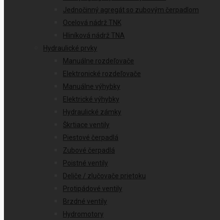
Jednočinný agregát so zubovým čerpadlom
Ocelová nádrž TNK
Hliníková nádrž TNA
Hydraulické prvky
Manuálne rozdeľovače
Elektronické rozdeľovače
Manuálne výhybky
Elektrické výhybky
Hydraulické zámky
Škrtiace ventily
Piestové čerpadlá
Zubové čerpadlá
Poistné ventily
Deliče / zlučovače prietoku
Protipádové ventily
Brzdné ventily
Hydromotory