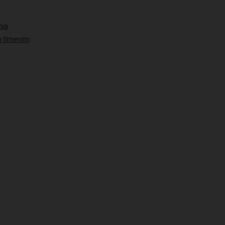
nia
ým tlmením