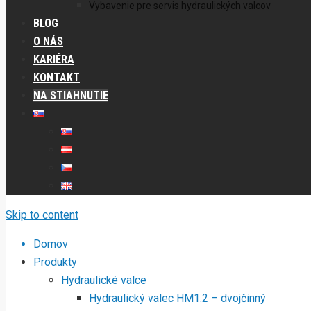
Vybavenie pre servis hydraulických valcov
BLOG
O NÁS
KARIÉRA
KONTAKT
NA STIAHNUTIE
Skip to content
Domov
Produkty
Hydraulické valce
Hydraulický valec HM1.2 – dvojčinný