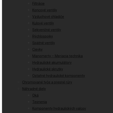
Filtrácie
Koncové ventily
Vzduchové chladiče
Kulové ventily
Sekvenčné ventily
Rýchlospojky
Spätné ventily
Cievky
Manomerty – Meriacia technika
Hydraulické akumulátory
Hydraulické skrutky
Ostatné hydraulické komponenty
Chromované tyče a presné rúry
Náhradné diely
Oká
Tesnenia
Komponenty hydraulických valcov