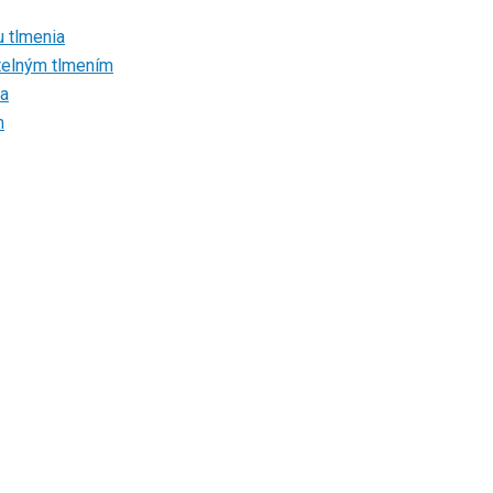
u tlmenia
atelným tlmením
ia
m