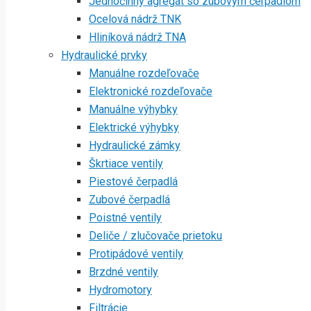
Jednočinný agregát so zubovým čerpadlom
Ocelová nádrž TNK
Hliníková nádrž TNA
Hydraulické prvky
Manuálne rozdeľovače
Elektronické rozdeľovače
Manuálne výhybky
Elektrické výhybky
Hydraulické zámky
Škrtiace ventily
Piestové čerpadlá
Zubové čerpadlá
Poistné ventily
Deliče / zlučovače prietoku
Protipádové ventily
Brzdné ventily
Hydromotory
Filtrácie