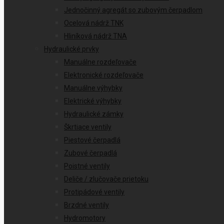
Jednočinný agregát so zubovým čerpadlom
Ocelová nádrž TNK
Hliníková nádrž TNA
Hydraulické prvky
Manuálne rozdeľovače
Elektronické rozdeľovače
Manuálne výhybky
Elektrické výhybky
Hydraulické zámky
Škrtiace ventily
Piestové čerpadlá
Zubové čerpadlá
Poistné ventily
Deliče / zlučovače prietoku
Protipádové ventily
Brzdné ventily
Hydromotory