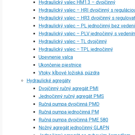
Hydraulický valec HM1.3 – dvojčinný
Hydraulický valec – HRI dvojčinný s regulácio
Hydraulický valec – HR3 dvojčinný s regulov
Hydraulický valec – PL jednočinný bez veden
Hydraulický valec – PLV jednočinný s vedení
Hydraulický valec – TL dvojčinný
Hydraulický valec – TPL jednočinný
Upevnenie valca
Ukončenie piestnice
Vtoky, kĺbové ložiská, púzdra
Hydraulické agregáty
Dvojčinný ručný agregát PMI
Jednočinný ručný agregát PMS
Ručná pumpa dvojčinná PMD
Ručná pumpa jednočinná PM
Ručná pumpa dvojčinná PME 580
Nožný agregát jednočinný GLAPN