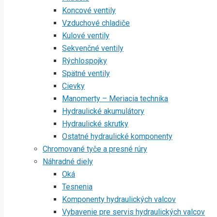
Koncové ventily
Vzduchové chladiče
Kulové ventily
Sekvenčné ventily
Rýchlospojky
Spätné ventily
Cievky
Manomerty – Meriacia technika
Hydraulické akumulátory
Hydraulické skrutky
Ostatné hydraulické komponenty
Chromované tyče a presné rúry
Náhradné diely
Oká
Tesnenia
Komponenty hydraulických valcov
Vybavenie pre servis hydraulických valcov