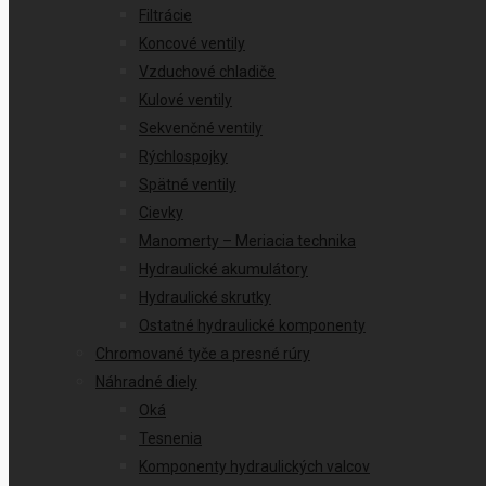
Filtrácie
Koncové ventily
Vzduchové chladiče
Kulové ventily
Sekvenčné ventily
Rýchlospojky
Spätné ventily
Cievky
Manomerty – Meriacia technika
Hydraulické akumulátory
Hydraulické skrutky
Ostatné hydraulické komponenty
Chromované tyče a presné rúry
Náhradné diely
Oká
Tesnenia
Komponenty hydraulických valcov