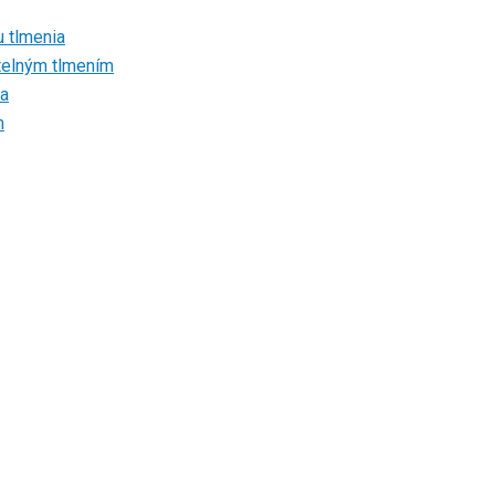
u tlmenia
atelným tlmením
ia
m