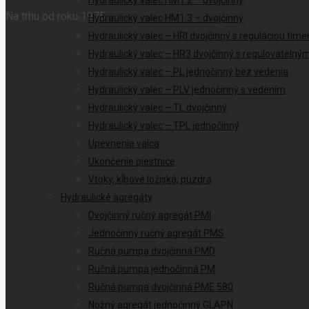
Hydraulický valec HM1.2 – dvojčinný
Na trhu od roku 1975
Hydraulický valec HM1.3 – dvojčinný
Hydraulický valec – HRI dvojčinný s reguláciou tlme
Hydraulický valec – HR3 dvojčinný s regulovateln
Hydraulický valec – PL jednočinný bez vedenia
Hydraulický valec – PLV jednočinný s vedením
Hydraulický valec – TL dvojčinný
Hydraulický valec – TPL jednočinný
Upevnenie valca
Ukončenie piestnice
Vtoky, kĺbové ložiská, púzdra
Hydraulické agregáty
Dvojčinný ručný agregát PMI
Jednočinný ručný agregát PMS
Ručná pumpa dvojčinná PMD
Ručná pumpa jednočinná PM
Ručná pumpa dvojčinná PME 580
Nožný agregát jednočinný GLAPN