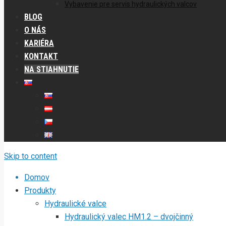
Vybavenie pre servis hydraulických valcov
BLOG
O NÁS
KARIÉRA
KONTAKT
NA STIAHNUTIE
Skip to content
Domov
Produkty
Hydraulické valce
Hydraulický valec HM1.2 – dvojčinný