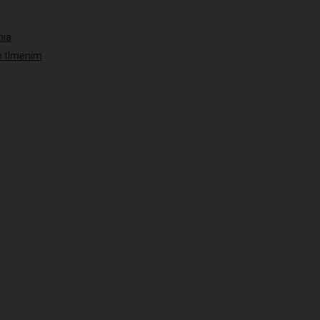
nia
ým tlmením