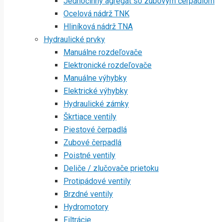
Jednočinný agregát so zubovým čerpadlom
Ocelová nádrž TNK
Hliníková nádrž TNA
Hydraulické prvky
Manuálne rozdeľovače
Elektronické rozdeľovače
Manuálne výhybky
Elektrické výhybky
Hydraulické zámky
Škrtiace ventily
Piestové čerpadlá
Zubové čerpadlá
Poistné ventily
Deliče / zlučovače prietoku
Protipádové ventily
Brzdné ventily
Hydromotory
Filtrácie