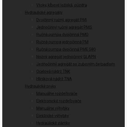
Vtoky, kĺbové ložiská, púzdra
Hydraulické agregáty
Dvojčinný ručný agregát PMI
Jednočinný ručný agregát PMS
Ručná pumpa dvojčinná PMD
Ručná pumpa jednočinná PM
Ručná pumpa dvojčinná PME 580
Nožný agregát jednočinný GLAPN
Jednočinný agregát so zubovým čerpadlom
Ocelová nádrž TNK
Hliníková nádrž TNA
Hydraulické prvky
Manuálne rozdeľovače
Elektronické rozdeľovače
Manuálne výhybky
Elektrické výhybky
Hydraulické zámky