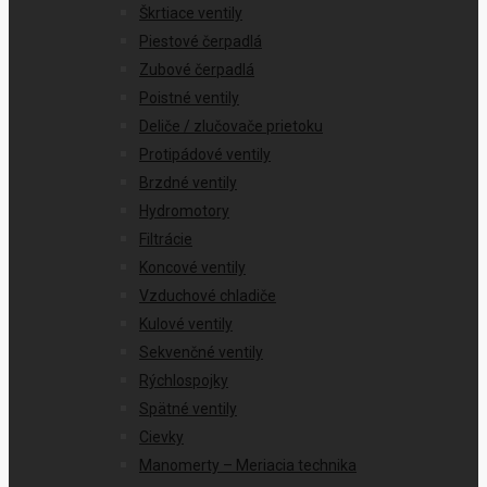
Škrtiace ventily
Piestové čerpadlá
Zubové čerpadlá
Poistné ventily
Deliče / zlučovače prietoku
Protipádové ventily
Brzdné ventily
Hydromotory
Filtrácie
Koncové ventily
Vzduchové chladiče
Kulové ventily
Sekvenčné ventily
Rýchlospojky
Spätné ventily
Cievky
Manomerty – Meriacia technika