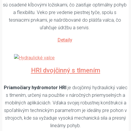
sú osadené kĺbovými ložiskami, čo zaisťuje optimálny pohyb
a flexibilitu. Veko pre vedenie piestnej tyče, spolu s
tesniacimi prvkami, je našróbované do plášťa valca, čo
uľahčuje údržbu a servis.
Detaily
HRI dvojčinný s tlmením
Priamočiary hydromotor HRI
je dvojčinný hydraulický valec
s tlmením, určený na použitie v náročných priemyselných a
mobilných aplikáciách. Vďaka svojej robustnej konštrukcii a
spoľahlivým technickým parametrom je ideálny pre pohon v
strojoch, kde sa vyžaduje vysoká mechanická sila a presný
lineárny pohyb.