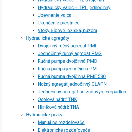
Hydraulický valec – TPL jednočinný
Upevnenie valca
Ukončenie piestnice
Vtoky, kĺbové ložiská, púzdra
Hydraulické agregáty
Dvojčinný ručný agregát PMI
Jednočinný ručný agregát PMS
Ručná pumpa dvojčinná PMD
Ručná pumpa jednočinná PM
Ručná pumpa dvojčinná PME 580
Nožný agregát jednočinný GLAPN
Jednočinný agregát so zubovým čerpadlom
Ocelová nádrž TNK
Hliníková nádrž TNA
Hydraulické prvky
Manuálne rozdeľovače
Elektronické rozdeľovače