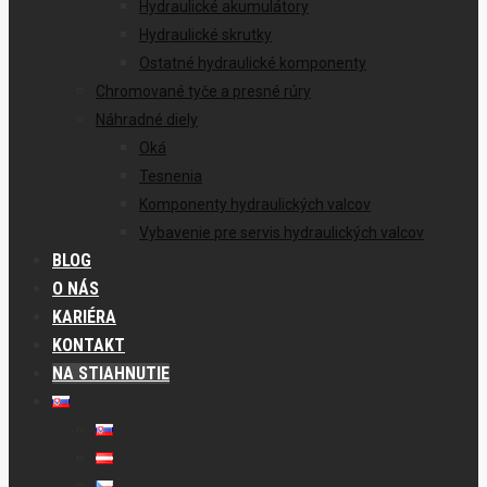
Hydraulické akumulátory
Hydraulické skrutky
Ostatné hydraulické komponenty
Chromované tyče a presné rúry
Náhradné diely
Oká
Tesnenia
Komponenty hydraulických valcov
Vybavenie pre servis hydraulických valcov
BLOG
O NÁS
KARIÉRA
KONTAKT
NA STIAHNUTIE