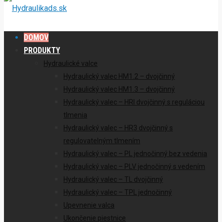
DOMOV
PRODUKTY
Hydraulické valce
Hydraulický valec HM1.2 – dvojčinný
Hydraulický valec HM1.3 – dvojčinný
Hydraulický valec – HRI dvojčinný s reguláciou
tlmenia
Hydraulický valec – HR3 dvojčinný s
regulovatelným tlmením
Hydraulický valec – PL jednočinný bez vedenia
Hydraulický valec – PLV jednočinný s vedením
Hydraulický valec – TL dvojčinný
Hydraulický valec – TPL jednočinný
Upevnenie valca
Ukončenie piestnice