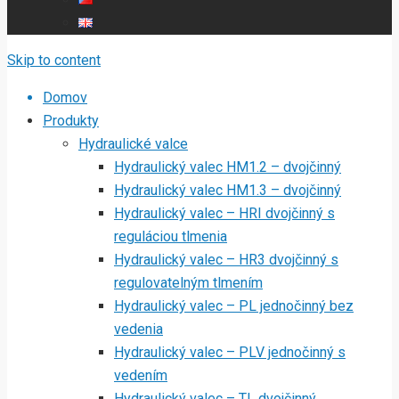
Skip to content
Domov
Produkty
Hydraulické valce
Hydraulický valec HM1.2 – dvojčinný
Hydraulický valec HM1.3 – dvojčinný
Hydraulický valec – HRI dvojčinný s
reguláciou tlmenia
Hydraulický valec – HR3 dvojčinný s
regulovatelným tlmením
Hydraulický valec – PL jednočinný bez
vedenia
Hydraulický valec – PLV jednočinný s
vedením
Hydraulický valec – TL dvojčinný