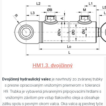
HM1.3. dvojčinný
Dvojčinný hydraulický valec
je navrhnutý zo zváranej trubky
s presne opracovaným vnútorným priemerom v tolerancii
H9. Trubka je vybavená privarenými pripojovacími hrdlami s
vnútorným závitom pre vstup tlakového oleja a obsahuje
zátku spolu s pevným okom valca. Oka valca aj piestnej tyče