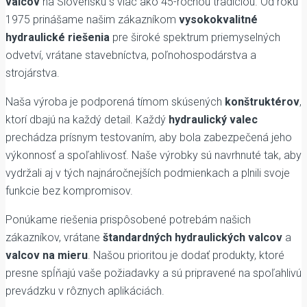
valcov
na Slovensku s viac ako 45-ročnou tradíciou. Od roku
1975 prinášame našim zákazníkom
vysokokvalitné
hydraulické riešenia
pre široké spektrum priemyselných
odvetví, vrátane stavebníctva, poľnohospodárstva a
strojárstva.
Naša výroba je podporená tímom skúsených
konštruktérov
,
ktorí dbajú na každý detail. Každý
hydraulický valec
prechádza prísnym testovaním, aby bola zabezpečená jeho
výkonnosť a spoľahlivosť. Naše výrobky sú navrhnuté tak, aby
vydržali aj v tých najnáročnejších podmienkach a plnili svoje
funkcie bez kompromisov.
Ponúkame riešenia prispôsobené potrebám našich
zákazníkov, vrátane
štandardných hydraulických valcov
a
valcov na mieru
. Našou prioritou je dodať produkty, ktoré
presne spĺňajú vaše požiadavky a sú pripravené na spoľahlivú
prevádzku v rôznych aplikáciách.