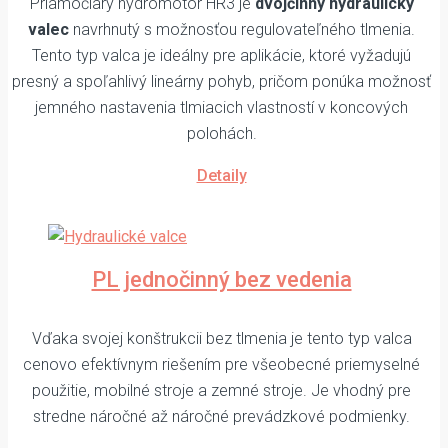
Priamočiary hydromotor HR3 je
dvojčinný hydraulický
valec
navrhnutý s možnosťou regulovateľného tlmenia.
Tento typ valca je ideálny pre aplikácie, ktoré vyžadujú
presný a spoľahlivý lineárny pohyb, pričom ponúka možnosť
jemného nastavenia tlmiacich vlastností v koncových
polohách.
Detaily
PL jednočinný bez vedenia
Vďaka svojej konštrukcii bez tlmenia je tento typ valca
cenovo efektívnym riešením pre všeobecné priemyselné
použitie, mobilné stroje a zemné stroje. Je vhodný pre
stredne náročné až náročné prevádzkové podmienky.