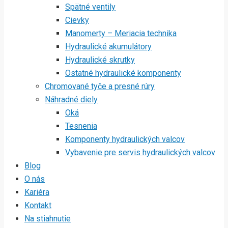
Spätné ventily
Cievky
Manomerty – Meriacia technika
Hydraulické akumulátory
Hydraulické skrutky
Ostatné hydraulické komponenty
Chromované tyče a presné rúry
Náhradné diely
Oká
Tesnenia
Komponenty hydraulických valcov
Vybavenie pre servis hydraulických valcov
Blog
O nás
Kariéra
Kontakt
Na stiahnutie