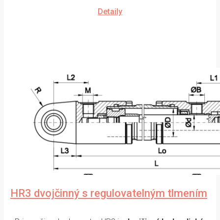
Detaily
HR3 dvojčinný s regulovatelným tlmením