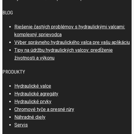
BLOG
Riešenie častých problémov s hydraulickými valcami:
komplexný sprievodca
Výber správneho hydraulického valca pre vašu aplikáciu
Tipy na údržbu hydraulických valcov: predĺženie
životnosti a výkonu
PRODUKTY
Hydraulické valce
Hydraulické agregáty
Hydraulické prvky
Chromové tyče a presné rúry
Náhradné diely
Servis