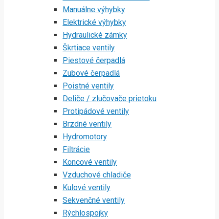
Manuálne výhybky
Elektrické výhybky
Hydraulické zámky
Škrtiace ventily
Piestové čerpadlá
Zubové čerpadlá
Poistné ventily
Deliče / zlučovače prietoku
Protipádové ventily
Brzdné ventily
Hydromotory
Filtrácie
Koncové ventily
Vzduchové chladiče
Kulové ventily
Sekvenčné ventily
Rýchlospojky