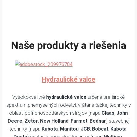
Naše produkty a riešenia
Hydraulické valce
Vysokokvalitné
hydraulické valce
určené pre široké
spektrum priemyselných odvetví, vrátane ťažkej techniky v
oblasti poľnohospodárskych strojov (napr.
Claas
,
John
Deere
,
Zetor
,
New Holland
,
Farmet
,
Bednar
) stavebnej
techniky (napr.
Kubota
,
Manitou
,
JCB
,
Bobcat
,
Kubota
,
Desta
) cestnej a mestskej techniky (napr.
Multicar
,