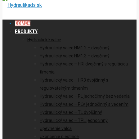
DOMOV
PRODUKTY
Hydraulické valce
Hydraulický valec HM1.2 – dvojčinný
Hydraulický valec HM1.3 – dvojčinný
Hydraulický valec – HRI dvojčinný s reguláciou
tlmenia
Hydraulický valec – HR3 dvojčinný s
regulovatelným tlmením
Hydraulický valec – PL jednočinný bez vedenia
Hydraulický valec – PLV jednočinný s vedením
Hydraulický valec – TL dvojčinný
Hydraulický valec – TPL jednočinný
Upevnenie valca
Ukončenie piestnice