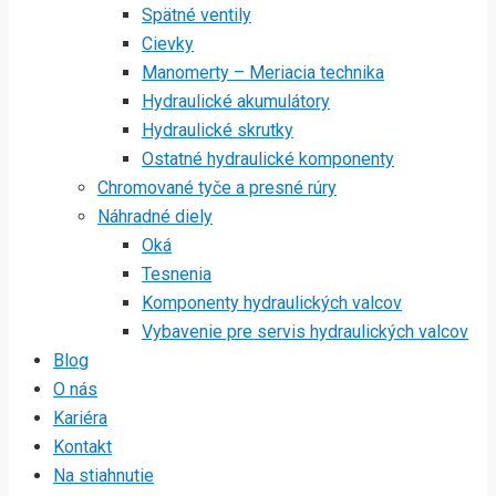
Spätné ventily
Cievky
Manomerty – Meriacia technika
Hydraulické akumulátory
Hydraulické skrutky
Ostatné hydraulické komponenty
Chromované tyče a presné rúry
Náhradné diely
Oká
Tesnenia
Komponenty hydraulických valcov
Vybavenie pre servis hydraulických valcov
Blog
O nás
Kariéra
Kontakt
Na stiahnutie