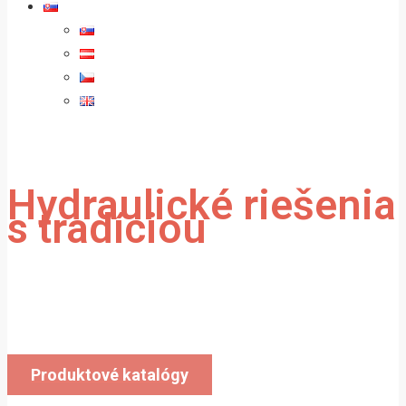
Hydraulické riešenia
s tradíciou
Vyrábame a dodávame hydraulické valce
do celej Európy.
Produktové katalógy