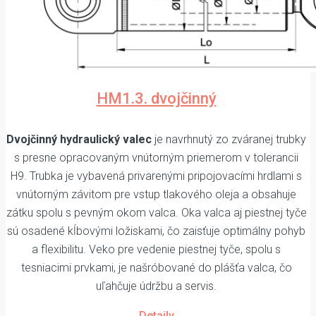
HM1.3. dvojčinný
Dvojčinný hydraulický valec
je navrhnutý zo zváranej trubky
s presne opracovaným vnútorným priemerom v tolerancii
H9. Trubka je vybavená privarenými pripojovacími hrdlami s
vnútorným závitom pre vstup tlakového oleja a obsahuje
zátku spolu s pevným okom valca. Oka valca aj piestnej tyče
sú osadené kĺbovými ložiskami, čo zaisťuje optimálny pohyb
a flexibilitu. Veko pre vedenie piestnej tyče, spolu s
tesniacimi prvkami, je našróbované do plášťa valca, čo
uľahčuje údržbu a servis.
Detaily