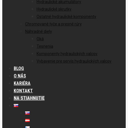
Hydraulické akumulátory
Hydraulické skrutky
Ostatné hydraulické komponenty
Chromované tyče a presné rúry
Náhradné diely
Oká
Tesnenia
Komponenty hydraulických valcov
Vybavenie pre servis hydraulických valcov
BLOG
O NÁS
KARIÉRA
KONTAKT
NA STIAHNUTIE