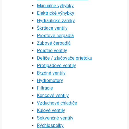
Manuálne výhybky
Elektrické výhybky
Hydraulické zámky
Škrtiace ventily
Piestové čerpadlá
Zubové čerpadlá
Poistné ventily
Deliče / zlučovače prietoku
Protipádové ventily
Brzdné ventily
Hydromotory
Filtrácie
Koncové ventily
Vzduchové chladiče
Kulové ventily
Sekvenčné ventily
Rýchlospojky