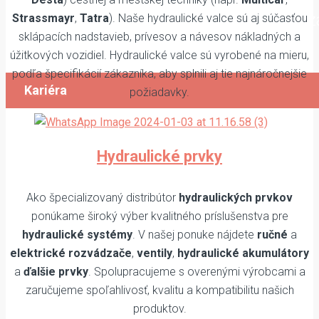
Prezrite si naše voľné pozície a v prípade 
Strassmayr
,
Tatra
). Naše hydraulické valce sú aj súčasťou
sklápacích nadstavieb, prívesov a návesov nákladných a
nás kontaktujte.
úžitkových vozidiel. Hydraulické valce sú vyrobené na mieru,
podľa špecifikácií zákazníka, aby splnili aj tie najnáročnejšie
Kariéra
požiadavky.
Hydraulické prvky
Ako špecializovaný distribútor
hydraulických prvkov
ponúkame široký výber kvalitného príslušenstva pre
hydraulické systémy
. V našej ponuke nájdete
ručné
a
elektrické rozvádzače
,
ventily
,
hydraulické akumulátory
a
ďalšie prvky
. Spolupracujeme s overenými výrobcami a
zaručujeme spoľahlivosť, kvalitu a kompatibilitu našich
produktov.