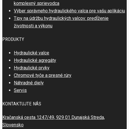
komplexný sprievodca
Výber správneho hydraulického valca pre vašu aplikáciu
Tipy na údržbu hydraulických valcov: predĺženie
životnosti a výkonu
PRODUKTY
Hydraulické valce
Hydraulické agregáty
Hydraulické prvky
Chromové tyče a presné rúry
Náhradné diely
Servis
KONTAKTUJTE NÁS
Kračanská cesta 1247/49, 929 01 Dunajská Streda,
Slovensko