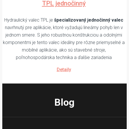
TPL jednočinný
Hydraulický valec TPL je
špecializovaný jednočinný valec
navrhnutý pre aplikácie, ktoré vyžadujú lineárny pohyb len v
jednom smere. S jeho robustnou konštrukciou a odolnými
komponentmi je tento valec ideálny pre rôzne priemyselné a
mobilné aplikácie, ako sú stavebné stroje,
poľnohospodárska technika a ďalšie zariadenia
Detaily
Blog