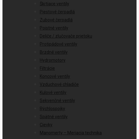
Škrtiace ventily
Piestové čerpadlá
Zubové čerpadlá
Poistné ventily
Deliče / zlučovače prietoku
Protipádové ventily
Brzdné ventily
Hydromotory
Filtrácie
Koncové ventily
Vzduchové chladiče
Kulové ventily
Sekvenčné ventily
Rýchlospojky
Spätné ventily
Cievky
Manomerty – Meriacia technika