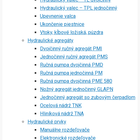
Hydraulický valec – TPL jednočinný
Upevnenie valca
Ukončenie piestnice
Vtoky, kĺbové ložiská, púzdra
Hydraulické agregáty
Dvojčinný ručný agregát PMI
Jednočinný ručný agregát PMS
Ručná pumpa dvojčinná PMD
Ručná pumpa jednočinná PM
Ručná pumpa dvojčinná PME 580
Nožný agregát jednočinný GLAPN
Jednočinný agregát so zubovým čerpadlom
Ocelová nádrž TNK
Hliníková nádrž TNA
Hydraulické prvky
Manuálne rozdeľovače
Elektronické rozdeľovače