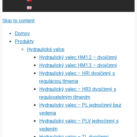
Skip to content
Domov
Produkty
Hydraulické valce
Hydraulický valec HM1.2 – dvojčinný
Hydraulický valec HM1.3 – dvojčinný
Hydraulický valec – HRI dvojčinný s
reguláciou tlmenia
Hydraulický valec – HR3 dvojčinný s
regulovatelným tlmením
Hydraulický valec – PL jednočinný bez
vedenia
Hydraulický valec – PLV jednočinný s
vedením
Hydraulický valec – TL dvojčinný