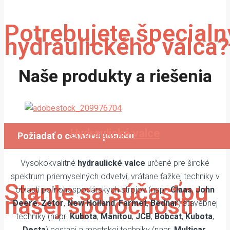
Potrebujete špecialn
hydraulického valca?
Naše produkty a riešenia
Vyrábame atypické hydraulické
valce na objednávku.
Hydraulické valce
Požiadať o cennovú ponuku
Vysokokvalitné
hydraulické valce
určené pre široké
spektrum priemyselných odvetví, vrátane ťažkej techniky v
Stante sa súčasťou
oblasti poľnohospodárskych strojov (napr.
Claas
,
John
našej spoločnosti
Deere
,
Zetor
,
New Holland
,
Farmet
,
Bednar
) stavebnej
techniky (napr.
Kubota
,
Manitou
,
JCB
,
Bobcat
,
Kubota
,
Desta
) cestnej a mestskej techniky (napr.
Multicar
,