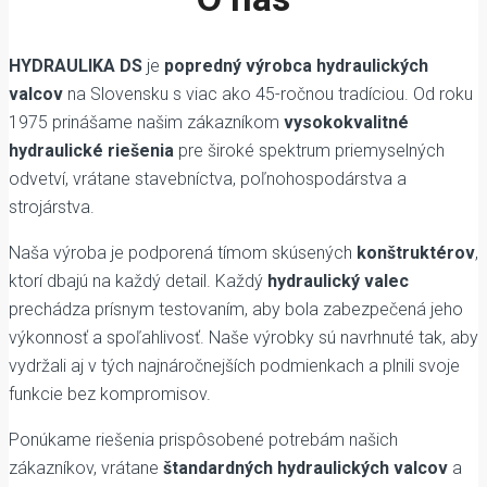
HYDRAULIKA DS
je
popredný výrobca hydraulických
valcov
na Slovensku s viac ako 45-ročnou tradíciou. Od roku
1975 prinášame našim zákazníkom
vysokokvalitné
hydraulické riešenia
pre široké spektrum priemyselných
odvetví, vrátane stavebníctva, poľnohospodárstva a
strojárstva.
Naša výroba je podporená tímom skúsených
konštruktérov
,
ktorí dbajú na každý detail. Každý
hydraulický valec
prechádza prísnym testovaním, aby bola zabezpečená jeho
výkonnosť a spoľahlivosť. Naše výrobky sú navrhnuté tak, aby
vydržali aj v tých najnáročnejších podmienkach a plnili svoje
funkcie bez kompromisov.
Ponúkame riešenia prispôsobené potrebám našich
zákazníkov, vrátane
štandardných hydraulických valcov
a