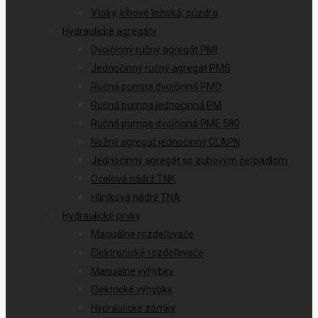
Vtoky, kĺbové ložiská, púzdra
Hydraulické agregáty
Dvojčinný ručný agregát PMI
Jednočinný ručný agregát PMS
Ručná pumpa dvojčinná PMD
Ručná pumpa jednočinná PM
Ručná pumpa dvojčinná PME 580
Nožný agregát jednočinný GLAPN
Jednočinný agregát so zubovým čerpadlom
Ocelová nádrž TNK
Hliníková nádrž TNA
Hydraulické prvky
Manuálne rozdeľovače
Elektronické rozdeľovače
Manuálne výhybky
Elektrické výhybky
Hydraulické zámky