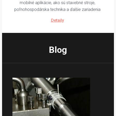
mobilné aplikácie, ako sú stavebné stroje,
poľnohospodárska technika a ďalšie zariadenia
Detaily
Blog