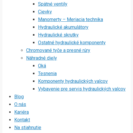
Spätné ventily
Cievky
Manomerty – Meriacia technika
Hydraulické akumulátory
Hydraulické skrutky
Ostatné hydraulické komponenty
Chromované tyče a presné rúry
Náhradné diely
Oká
Tesnenia
Komponenty hydraulických valcov
Vybavenie pre servis hydraulických valcov
Blog
O nás
Kariéra
Kontakt
Na stiahnutie