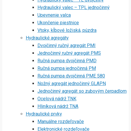
Hydraulický valec – TPL jednočinný
Upevnenie valca
Ukončenie piestnice
Vtoky, kĺbové ložiská, púzdra
Hydraulické agregáty
Dvojčinný ručný agregát PMI
Jednočinný ručný agregát PMS
Ručná pumpa dvojčinná PMD
Ručná pumpa jednočinná PM
Ručná pumpa dvojčinná PME 580
Nožný agregát jednočinný GLAPN
Jednočinný agregát so zubovým čerpadlom
Ocelová nádrž TNK
Hliníková nádrž TNA
Hydraulické prvky
Manuálne rozdeľovače
Elektronické rozdeľovače