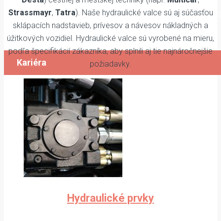
Prezrite si naše voľné pozície a v prípade 
Strassmayr
,
Tatra
). Naše hydraulické valce sú aj súčasťou
sklápacích nadstavieb, prívesov a návesov nákladných a
nás kontaktujte.
úžitkových vozidiel. Hydraulické valce sú vyrobené na mieru,
podľa špecifikácií zákazníka, aby splnili aj tie najnáročnejšie
Kariéra
požiadavky.
Hydraulické prvky