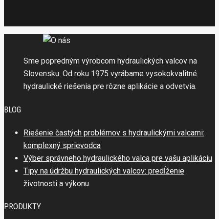
Sme popredným výrobcom hydraulických valcov na
Slovensku. Od roku 1975 vyrábame vysokokvalitné
hydraulické riešenia pre rôzne aplikácie a odvetvia.
BLOG
Riešenie častých problémov s hydraulickými valcami:
komplexný sprievodca
Výber správneho hydraulického valca pre vašu aplikáciu
Tipy na údržbu hydraulických valcov: predĺženie
životnosti a výkonu
PRODUKTY