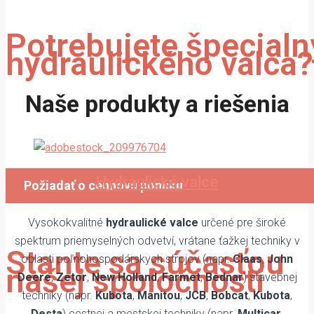
Potrebujete špecialn
hydraulického valca?
Naše produkty a riešenia
Vyrábame atypické hydraulické
valce na objednávku.
Hydraulické valce
Požiadať o cennovú ponuku
Vysokokvalitné
hydraulické valce
určené pre široké
spektrum priemyselných odvetví, vrátane ťažkej techniky v
Stante sa súčasťou
oblasti poľnohospodárskych strojov (napr.
Claas
,
John
našej spoločnosti
Deere
,
Zetor
,
New Holland
,
Farmet
,
Bednar
) stavebnej
techniky (napr.
Kubota
,
Manitou
,
JCB
,
Bobcat
,
Kubota
,
Desta
) cestnej a mestskej techniky (napr.
Multicar
,