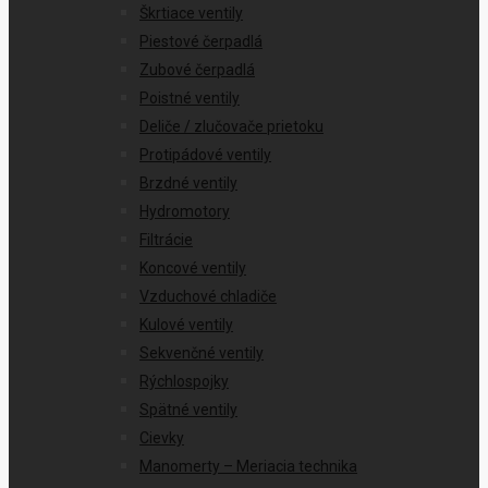
Škrtiace ventily
Piestové čerpadlá
Zubové čerpadlá
Poistné ventily
Deliče / zlučovače prietoku
Protipádové ventily
Brzdné ventily
Hydromotory
Filtrácie
Koncové ventily
Vzduchové chladiče
Kulové ventily
Sekvenčné ventily
Rýchlospojky
Spätné ventily
Cievky
Manomerty – Meriacia technika