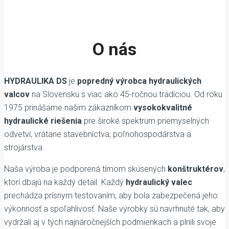
O nás
HYDRAULIKA DS
je
popredný výrobca hydraulických
valcov
na Slovensku s viac ako 45-ročnou tradíciou. Od roku
1975 prinášame našim zákazníkom
vysokokvalitné
hydraulické riešenia
pre široké spektrum priemyselných
odvetví, vrátane stavebníctva, poľnohospodárstva a
strojárstva.
Naša výroba je podporená tímom skúsených
konštruktérov
,
ktorí dbajú na každý detail. Každý
hydraulický valec
prechádza prísnym testovaním, aby bola zabezpečená jeho
výkonnosť a spoľahlivosť. Naše výrobky sú navrhnuté tak, aby
vydržali aj v tých najnáročnejších podmienkach a plnili svoje