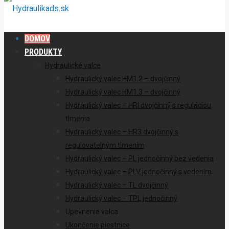
DOMOV
PRODUKTY
Hydraulické valce
Hydraulický valec HM1.2 – dvojčinný
Hydraulický valec HM1.3 – dvojčinný
Hydraulický valec – HRI dvojčinný s reguláciou
tlmenia
Hydraulický valec – HR3 dvojčinný s
regulovatelným tlmením
Hydraulický valec – PL jednočinný bez vedenia
Hydraulický valec – PLV jednočinný s vedením
Hydraulický valec – TL dvojčinný
Hydraulický valec – TPL jednočinný
Upevnenie valca
Ukončenie piestnice