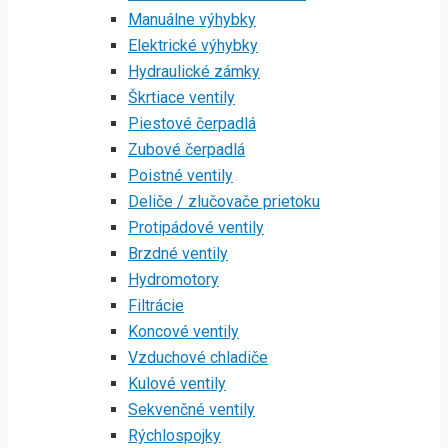
Manuálne výhybky
Elektrické výhybky
Hydraulické zámky
Škrtiace ventily
Piestové čerpadlá
Zubové čerpadlá
Poistné ventily
Deliče / zlučovače prietoku
Protipádové ventily
Brzdné ventily
Hydromotory
Filtrácie
Koncové ventily
Vzduchové chladiče
Kulové ventily
Sekvenčné ventily
Rýchlospojky