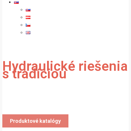
Hydraulické riešenia
s tradíciou
Vyrábame a dodávame hydraulické valce
do celej Európy.
Produktové katalógy