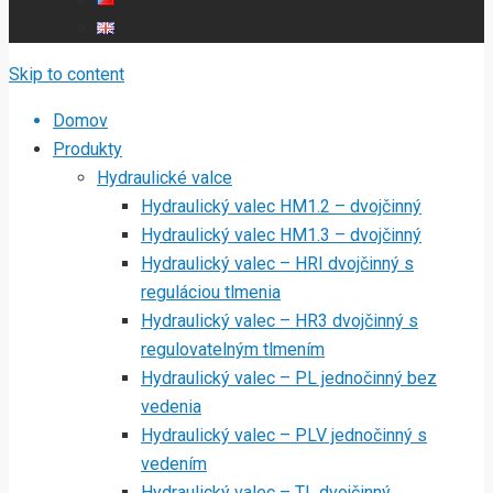
Skip to content
Domov
Produkty
Hydraulické valce
Hydraulický valec HM1.2 – dvojčinný
Hydraulický valec HM1.3 – dvojčinný
Hydraulický valec – HRI dvojčinný s
reguláciou tlmenia
Hydraulický valec – HR3 dvojčinný s
regulovatelným tlmením
Hydraulický valec – PL jednočinný bez
vedenia
Hydraulický valec – PLV jednočinný s
vedením
Hydraulický valec – TL dvojčinný