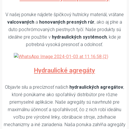
V našej ponuke nájdete špičkový hutnícky materiál, vrátane
valcovaných
a
honovaných presných rúr
, ako aj plne a
duto pochrómovaných piestnych tyčí. Naše produkty sú
ideálne pre použitie v
hydraulických systémoch
, kde je
potrebná vysoká presnosť a odolnosť.
Hydraulické agregáty
Objavte silu a precíznosť našich
hydraulických agregátov
,
ktoré ponúkame ako spoľahlivý distribútor pre rôzne
priemyselné aplikácie. Naše agregáty sú navrhnuté pre
maximálnu účinnosť a spoľahlivosť, čo z nich robí ideálnu
voľbu pre výrobné linky, obrábacie stroje, zdvíhacie
mechanizmy a iné zariadenia. Naša ponuka zahŕňa agregáty