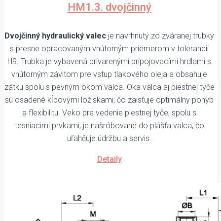
HM1.3. dvojčinný
Dvojčinný hydraulický valec
je navrhnutý zo zváranej trubky
s presne opracovaným vnútorným priemerom v tolerancii
H9. Trubka je vybavená privarenými pripojovacími hrdlami s
vnútorným závitom pre vstup tlakového oleja a obsahuje
zátku spolu s pevným okom valca. Oka valca aj piestnej tyče
sú osadené kĺbovými ložiskami, čo zaisťuje optimálny pohyb
a flexibilitu. Veko pre vedenie piestnej tyče, spolu s
tesniacimi prvkami, je našróbované do plášťa valca, čo
uľahčuje údržbu a servis.
Detaily