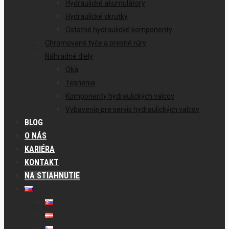
Hydraulické akumulátory
Hydraulické skrutky
Ostatné hydraulické komponenty
Chromované tyče a presné rúry
Náhradné diely
Oká
Tesnenia
Komponenty hydraulických valcov
Vybavenie pre servis hydraulických valcov
BLOG
O NÁS
KARIÉRA
KONTAKT
NA STIAHNUTIE