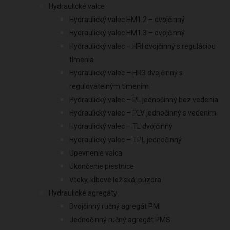
Hydraulické valce
Hydraulický valec HM1.2 – dvojčinný
Hydraulický valec HM1.3 – dvojčinný
Hydraulický valec – HRI dvojčinný s reguláciou
tlmenia
Hydraulický valec – HR3 dvojčinný s
regulovatelným tlmením
Hydraulický valec – PL jednočinný bez vedenia
Hydraulický valec – PLV jednočinný s vedením
Hydraulický valec – TL dvojčinný
Hydraulický valec – TPL jednočinný
Upevnenie valca
Ukončenie piestnice
Vtoky, kĺbové ložiská, púzdra
Hydraulické agregáty
Dvojčinný ručný agregát PMI
Jednočinný ručný agregát PMS