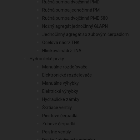
Ručná pumpa dvojčinná PMD
Ručná pumpa jednočinná PM
Ručná pumpa dvojčinná PME 580
Nožný agregát jednočinný GLAPN
Jednočinný agregát so zubovým čerpadlom
Ocelová nádrž TNK
Hliníková nádrž TNA
Hydraulické prvky
Manuálne rozdeľovače
Elektronické rozdeľovače
Manuálne výhybky
Elektrické výhybky
Hydraulické zámky
Škrtiace ventily
Piestové čerpadlá
Zubové čerpadlá
Poistné ventily