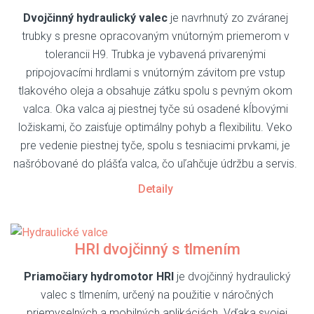
Dvojčinný hydraulický valec
je navrhnutý zo zváranej
trubky s presne opracovaným vnútorným priemerom v
tolerancii H9. Trubka je vybavená privarenými
pripojovacími hrdlami s vnútorným závitom pre vstup
tlakového oleja a obsahuje zátku spolu s pevným okom
valca. Oka valca aj piestnej tyče sú osadené kĺbovými
ložiskami, čo zaisťuje optimálny pohyb a flexibilitu. Veko
pre vedenie piestnej tyče, spolu s tesniacimi prvkami, je
našróbované do plášťa valca, čo uľahčuje údržbu a servis.
Detaily
HRI dvojčinný s tlmením
Priamočiary hydromotor HRI
je dvojčinný hydraulický
valec s tlmením, určený na použitie v náročných
priemyselných a mobilných aplikáciách. Vďaka svojej