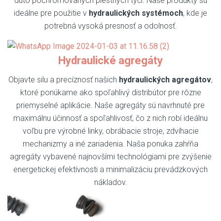
duto pochrómovaných piestnych tyčí. Naše produkty sú
ideálne pre použitie v
hydraulických systémoch
, kde je
potrebná vysoká presnosť a odolnosť.
Hydraulické agregáty
Objavte silu a precíznosť našich
hydraulických agregátov
,
ktoré ponúkame ako spoľahlivý distribútor pre rôzne
priemyselné aplikácie. Naše agregáty sú navrhnuté pre
maximálnu účinnosť a spoľahlivosť, čo z nich robí ideálnu
voľbu pre výrobné linky, obrábacie stroje, zdvíhacie
mechanizmy a iné zariadenia. Naša ponuka zahŕňa
agregáty vybavené najnovšími technológiami pre zvýšenie
energetickej efektívnosti a minimalizáciu prevádzkových
nákladov.