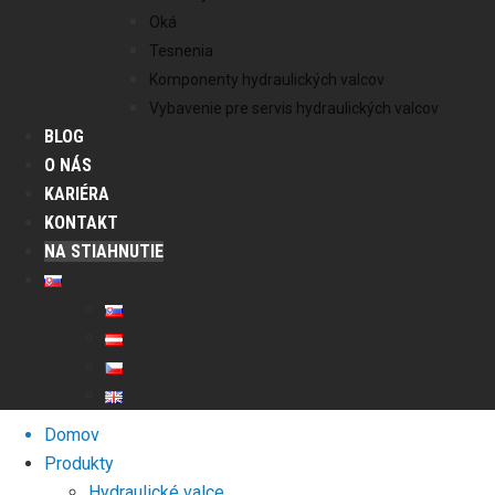
Oká
Tesnenia
Komponenty hydraulických valcov
Vybavenie pre servis hydraulických valcov
BLOG
O NÁS
KARIÉRA
KONTAKT
NA STIAHNUTIE
Domov
Produkty
Hydraulické valce