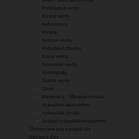
Deliče / zlučovače prietoku
Protipádové ventily
Brzdné ventily
Hydromotory
Filtrácie
Koncové ventily
Vzduchové chladiče
Kulové ventily
Sekvenčné ventily
Rýchlospojky
Spätné ventily
Cievky
Manomerty – Meriacia technika
Hydraulické akumulátory
Hydraulické skrutky
Ostatné hydraulické komponenty
Chromované tyče a presné rúry
Náhradné diely