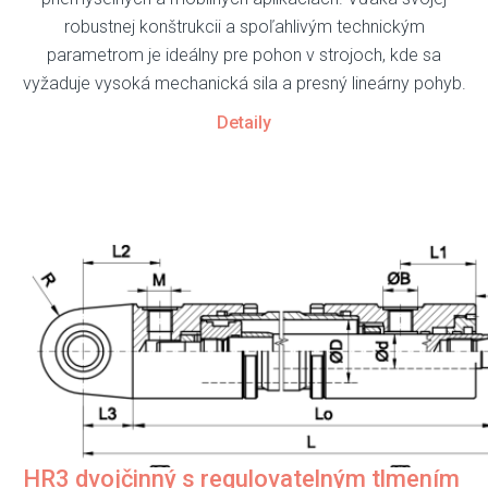
robustnej konštrukcii a spoľahlivým technickým
parametrom je ideálny pre pohon v strojoch, kde sa
vyžaduje vysoká mechanická sila a presný lineárny pohyb.
Detaily
HR3 dvojčinný s regulovatelným tlmením