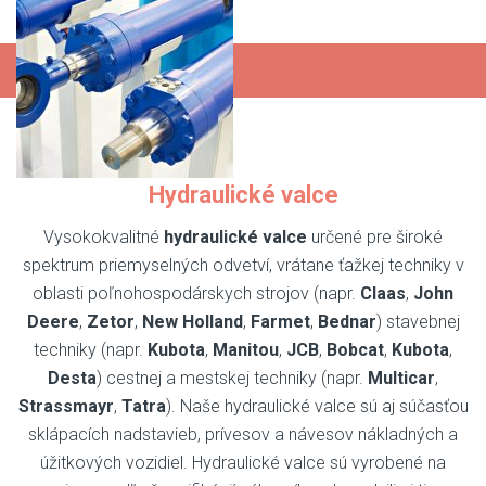
nás kontaktujte.
Kariéra
Hydraulické valce
Vysokokvalitné
hydraulické valce
určené pre široké
spektrum priemyselných odvetví, vrátane ťažkej techniky v
oblasti poľnohospodárskych strojov (napr.
Claas
,
John
Deere
,
Zetor
,
New Holland
,
Farmet
,
Bednar
) stavebnej
techniky (napr.
Kubota
,
Manitou
,
JCB
,
Bobcat
,
Kubota
,
Desta
) cestnej a mestskej techniky (napr.
Multicar
,
Strassmayr
,
Tatra
). Naše hydraulické valce sú aj súčasťou
sklápacích nadstavieb, prívesov a návesov nákladných a
úžitkových vozidiel. Hydraulické valce sú vyrobené na