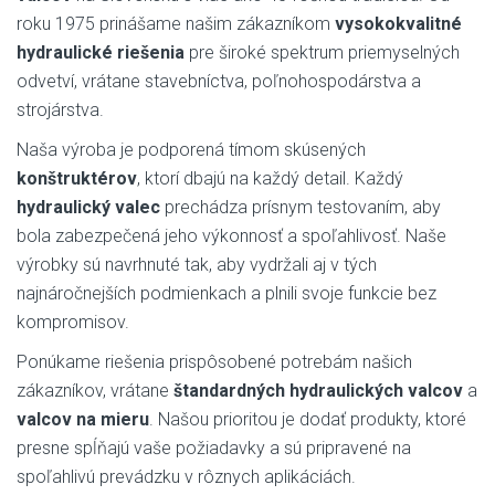
roku 1975 prinášame našim zákazníkom
vysokokvalitné
hydraulické riešenia
pre široké spektrum priemyselných
odvetví, vrátane stavebníctva, poľnohospodárstva a
strojárstva.
Naša výroba je podporená tímom skúsených
konštruktérov
, ktorí dbajú na každý detail. Každý
hydraulický valec
prechádza prísnym testovaním, aby
bola zabezpečená jeho výkonnosť a spoľahlivosť. Naše
výrobky sú navrhnuté tak, aby vydržali aj v tých
najnáročnejších podmienkach a plnili svoje funkcie bez
kompromisov.
Ponúkame riešenia prispôsobené potrebám našich
zákazníkov, vrátane
štandardných hydraulických valcov
a
valcov na mieru
. Našou prioritou je dodať produkty, ktoré
presne spĺňajú vaše požiadavky a sú pripravené na
spoľahlivú prevádzku v rôznych aplikáciách.