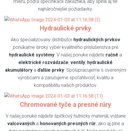
mieru, podľa špecifikácií zákazníka, aby splnili aj tie
najnáročnejšie požiadavky.
Hydraulické prvky
Ako špecializovaný distribútor
hydraulických prvkov
ponúkame široký výber kvalitného príslušenstva pre
hydraulické systémy
. V našej ponuke nájdete
ručné
a
elektrické rozvádzače
,
ventily
,
hydraulické
akumulátory
a
ďalšie prvky
. Spolupracujeme s overenými
výrobcami a zaručujeme spoľahlivosť, kvalitu a
kompatibilitu našich produktov.
Chromované tyče a presné rúry
V našej ponuke nájdete špičkový hutnícky materiál, vrátane
valcovaných
a
honovaných presných rúr
, ako aj plne a