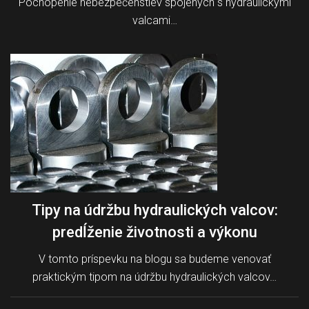
Pochopenie nebezpečenstiev spojených s hydraulickými
valcami…
Tipy na údržbu hydraulických valcov:
predĺženie životnosti a výkonu
V tomto príspevku na blogu sa budeme venovať
praktickým tipom na údržbu hydraulických valcov…