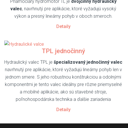
Priamočiary hydromotor TL je
dvojčinný hydraulický
valec
, navrhnutý pre aplikácie, ktoré vyžadujú vysoký
výkon a presný lineárny pohyb v oboch smeroch.
Detaily
TPL jednočinný
Hydraulický valec TPL je
špecializovaný jednočinný valec
navrhnutý pre aplikácie, ktoré vyžadujú lineárny pohyb len v
jednom smere. S jeho robustnou konštrukciou a odolnými
komponentmi je tento valec ideálny pre rôzne priemyselné
a mobilné aplikácie, ako sú stavebné stroje,
poľnohospodárska technika a ďalšie zariadenia
Detaily