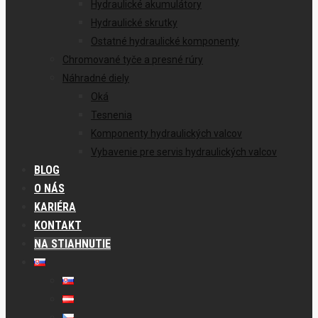
Hydraulické akumulátory
Hydraulické skrutky
Ostatné hydraulické komponenty
Chromované tyče a presné rúry
Náhradné diely
Oká
Tesnenia
Komponenty hydraulických valcov
Vybavenie pre servis hydraulických valcov
BLOG
O NÁS
KARIÉRA
KONTAKT
NA STIAHNUTIE