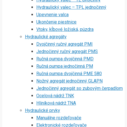
Hydraulický valec – TPL jednočinný
Upevnenie valca
Ukončenie piestnice
Vtoky, kĺbové ložiská, púzdra
Hydraulické agregáty
Dvojčinný ručný agregát PMI
Jednočinný ručný agregát PMS
Ručná pumpa dvojčinná PMD
Ručná pumpa jednočinná PM
Ručná pumpa dvojčinná PME 580
Nožný agregát jednočinný GLAPN
Jednočinný agregát so zubovým čerpadlom
Ocelová nádrž TNK
Hliníková nádrž TNA
Hydraulické prvky
Manuálne rozdeľovače
Elektronické rozdeľovače