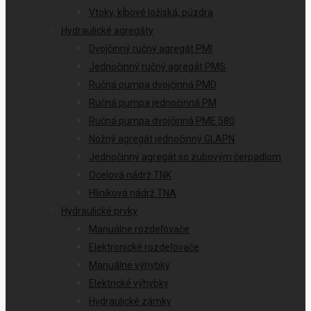
Vtoky, kĺbové ložiská, púzdra
Hydraulické agregáty
Dvojčinný ručný agregát PMI
Jednočinný ručný agregát PMS
Ručná pumpa dvojčinná PMD
Ručná pumpa jednočinná PM
Ručná pumpa dvojčinná PME 580
Nožný agregát jednočinný GLAPN
Jednočinný agregát so zubovým čerpadlom
Ocelová nádrž TNK
Hliníková nádrž TNA
Hydraulické prvky
Manuálne rozdeľovače
Elektronické rozdeľovače
Manuálne výhybky
Elektrické výhybky
Hydraulické zámky