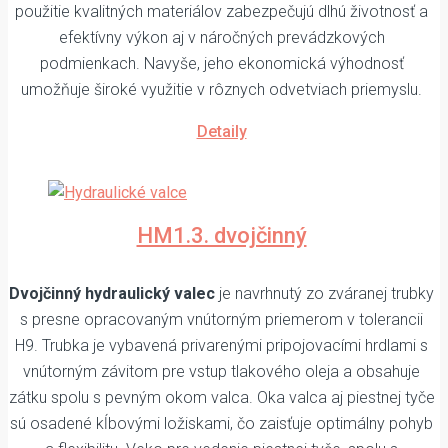
použitie kvalitných materiálov zabezpečujú dlhú životnosť a
efektívny výkon aj v náročných prevádzkových
podmienkach. Navyše, jeho ekonomická výhodnosť
umožňuje široké využitie v rôznych odvetviach priemyslu.
Detaily
HM1.3. dvojčinný
Dvojčinný hydraulický valec
je navrhnutý zo zváranej trubky
s presne opracovaným vnútorným priemerom v tolerancii
H9. Trubka je vybavená privarenými pripojovacími hrdlami s
vnútorným závitom pre vstup tlakového oleja a obsahuje
zátku spolu s pevným okom valca. Oka valca aj piestnej tyče
sú osadené kĺbovými ložiskami, čo zaisťuje optimálny pohyb