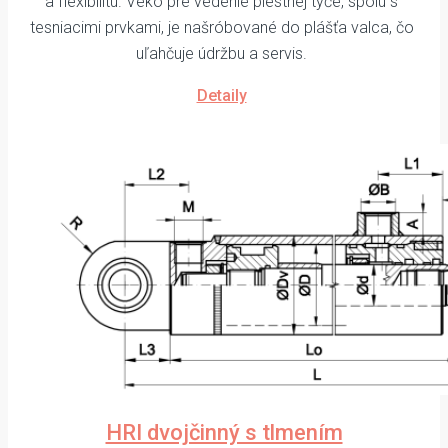
a flexibilitu. Veko pre vedenie piestnej tyče, spolu s
tesniacimi prvkami, je našróbované do plášťa valca, čo
uľahčuje údržbu a servis.
Detaily
HRI dvojčinný s tlmením