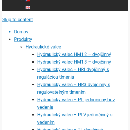
Skip to content
Domov
Produkty
Hydraulické valce
Hydraulický valec HM1.2 – dvojčinný
Hydraulický valec HM1.3 – dvojčinný
Hydraulický valec – HRI dvojčinný s
reguláciou tlmenia
Hydraulický valec – HR3 dvojčinný s
regulovatelným tlmením
Hydraulický valec – PL jednočinný bez
vedenia
Hydraulický valec – PLV jednočinný s
vedením
Hydraulický valec – TL dvojčinný