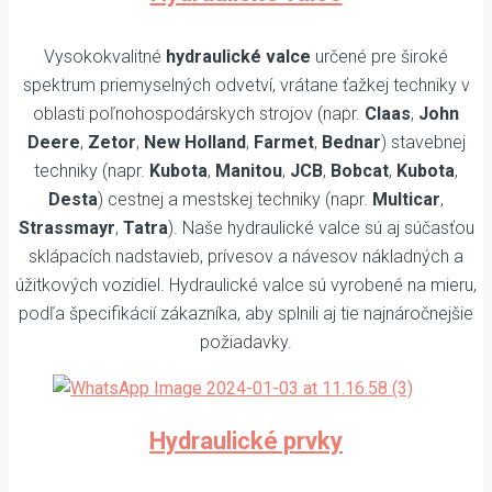
Vysokokvalitné
hydraulické valce
určené pre široké
spektrum priemyselných odvetví, vrátane ťažkej techniky v
oblasti poľnohospodárskych strojov (napr.
Claas
,
John
Deere
,
Zetor
,
New Holland
,
Farmet
,
Bednar
) stavebnej
techniky (napr.
Kubota
,
Manitou
,
JCB
,
Bobcat
,
Kubota
,
Desta
) cestnej a mestskej techniky (napr.
Multicar
,
Strassmayr
,
Tatra
). Naše hydraulické valce sú aj súčasťou
sklápacích nadstavieb, prívesov a návesov nákladných a
úžitkových vozidiel. Hydraulické valce sú vyrobené na mieru,
podľa špecifikácií zákazníka, aby splnili aj tie najnáročnejšie
požiadavky.
Hydraulické prvky