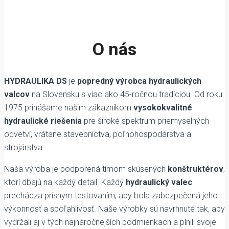
O nás
HYDRAULIKA DS
je
popredný výrobca hydraulických
valcov
na Slovensku s viac ako 45-ročnou tradíciou. Od roku
1975 prinášame našim zákazníkom
vysokokvalitné
hydraulické riešenia
pre široké spektrum priemyselných
odvetví, vrátane stavebníctva, poľnohospodárstva a
strojárstva.
Naša výroba je podporená tímom skúsených
konštruktérov
,
ktorí dbajú na každý detail. Každý
hydraulický valec
prechádza prísnym testovaním, aby bola zabezpečená jeho
výkonnosť a spoľahlivosť. Naše výrobky sú navrhnuté tak, aby
vydržali aj v tých najnáročnejších podmienkach a plnili svoje