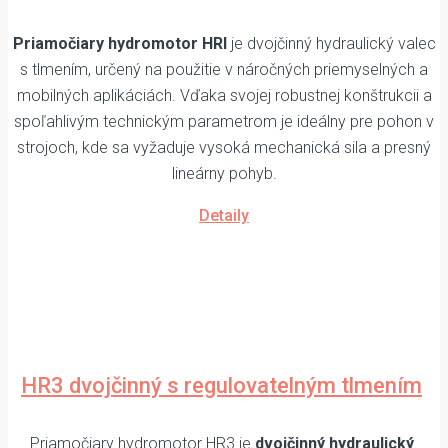
Priamočiary hydromotor HRI
je dvojčinný hydraulický valec
s tlmením, určený na použitie v náročných priemyselných a
mobilných aplikáciách. Vďaka svojej robustnej konštrukcii a
spoľahlivým technickým parametrom je ideálny pre pohon v
strojoch, kde sa vyžaduje vysoká mechanická sila a presný
lineárny pohyb.
Detaily
HR3 dvojčinný s regulovatelným tlmením
Priamočiary hydromotor HR3 je
dvojčinný hydraulický