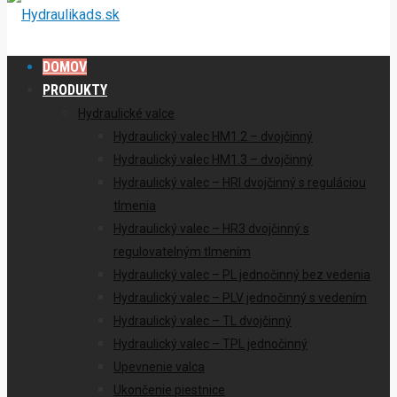
DOMOV
PRODUKTY
Hydraulické valce
Hydraulický valec HM1.2 – dvojčinný
Hydraulický valec HM1.3 – dvojčinný
Hydraulický valec – HRI dvojčinný s reguláciou
tlmenia
Hydraulický valec – HR3 dvojčinný s
regulovatelným tlmením
Hydraulický valec – PL jednočinný bez vedenia
Hydraulický valec – PLV jednočinný s vedením
Hydraulický valec – TL dvojčinný
Hydraulický valec – TPL jednočinný
Upevnenie valca
Ukončenie piestnice