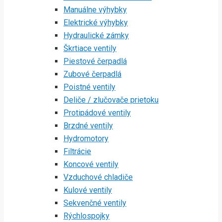
Manuálne výhybky
Elektrické výhybky
Hydraulické zámky
Škrtiace ventily
Piestové čerpadlá
Zubové čerpadlá
Poistné ventily
Deliče / zlučovače prietoku
Protipádové ventily
Brzdné ventily
Hydromotory
Filtrácie
Koncové ventily
Vzduchové chladiče
Kulové ventily
Sekvenčné ventily
Rýchlospojky