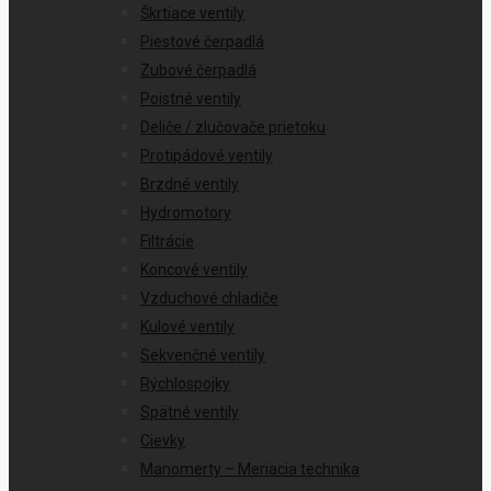
Škrtiace ventily
Piestové čerpadlá
Zubové čerpadlá
Poistné ventily
Deliče / zlučovače prietoku
Protipádové ventily
Brzdné ventily
Hydromotory
Filtrácie
Koncové ventily
Vzduchové chladiče
Kulové ventily
Sekvenčné ventily
Rýchlospojky
Spätné ventily
Cievky
Manomerty – Meriacia technika