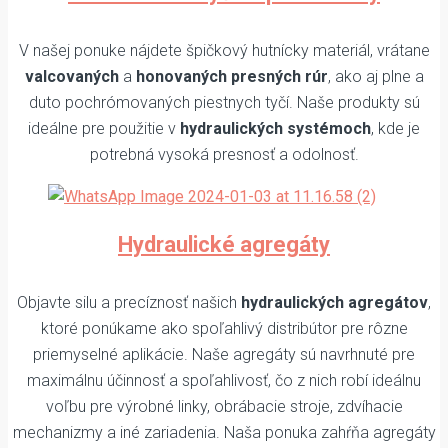
V našej ponuke nájdete špičkový hutnícky materiál, vrátane
valcovaných
a
honovaných presných rúr
, ako aj plne a
duto pochrómovaných piestnych tyčí. Naše produkty sú
ideálne pre použitie v
hydraulických systémoch
, kde je
potrebná vysoká presnosť a odolnosť.
Hydraulické agregáty
Objavte silu a precíznosť našich
hydraulických agregátov
,
ktoré ponúkame ako spoľahlivý distribútor pre rôzne
priemyselné aplikácie. Naše agregáty sú navrhnuté pre
maximálnu účinnosť a spoľahlivosť, čo z nich robí ideálnu
voľbu pre výrobné linky, obrábacie stroje, zdvíhacie
mechanizmy a iné zariadenia. Naša ponuka zahŕňa agregáty