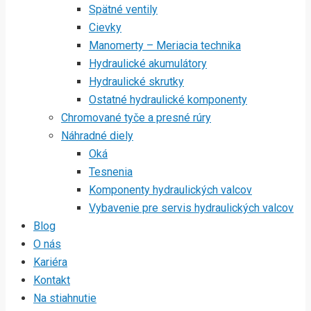
Spätné ventily
Cievky
Manomerty – Meriacia technika
Hydraulické akumulátory
Hydraulické skrutky
Ostatné hydraulické komponenty
Chromované tyče a presné rúry
Náhradné diely
Oká
Tesnenia
Komponenty hydraulických valcov
Vybavenie pre servis hydraulických valcov
Blog
O nás
Kariéra
Kontakt
Na stiahnutie