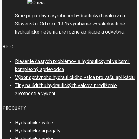
Sme popredným výrobcom hydraulických valcov na
Slovensku. Od roku 1975 vyrábame vysokokvalitné
hydraulické riešenia pre rôzne aplikácie a odvetvia.
BLOG
Riešenie častých problémov s hydraulickými valcami:
komplexný sprievodca
Výber správneho hydraulického valca pre vašu aplikáciu
Tipy na údržbu hydraulických valcov: predĺženie
životnosti a výkonu
PRODUKTY
Hydraulické valce
Hydraulické agregáty
Hydraulické prvky