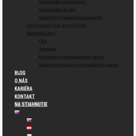
Hydraulické akumulátory
Hydraulické skrutky
Ostatné hydraulické komponenty
Chromované tyče a presné rúry
Náhradné diely
Oká
Tesnenia
Komponenty hydraulických valcov
Vybavenie pre servis hydraulických valcov
BLOG
O NÁS
KARIÉRA
KONTAKT
NA STIAHNUTIE