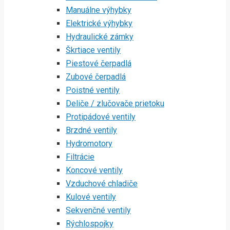
Manuálne výhybky
Elektrické výhybky
Hydraulické zámky
Škrtiace ventily
Piestové čerpadlá
Zubové čerpadlá
Poistné ventily
Deliče / zlučovače prietoku
Protipádové ventily
Brzdné ventily
Hydromotory
Filtrácie
Koncové ventily
Vzduchové chladiče
Kulové ventily
Sekvenčné ventily
Rýchlospojky