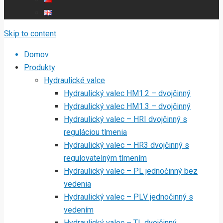
Skip to content
Domov
Produkty
Hydraulické valce
Hydraulický valec HM1.2 – dvojčinný
Hydraulický valec HM1.3 – dvojčinný
Hydraulický valec – HRI dvojčinný s
reguláciou tlmenia
Hydraulický valec – HR3 dvojčinný s
regulovatelným tlmením
Hydraulický valec – PL jednočinný bez
vedenia
Hydraulický valec – PLV jednočinný s
vedením
Hydraulický valec – TL dvojčinný