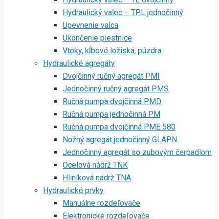
Hydraulický valec – TPL jednočinný
Upevnenie valca
Ukončenie piestnice
Vtoky, kĺbové ložiská, púzdra
Hydraulické agregáty
Dvojčinný ručný agregát PMI
Jednočinný ručný agregát PMS
Ručná pumpa dvojčinná PMD
Ručná pumpa jednočinná PM
Ručná pumpa dvojčinná PME 580
Nožný agregát jednočinný GLAPN
Jednočinný agregát so zubovým čerpadlom
Ocelová nádrž TNK
Hliníková nádrž TNA
Hydraulické prvky
Manuálne rozdeľovače
Elektronické rozdeľovače