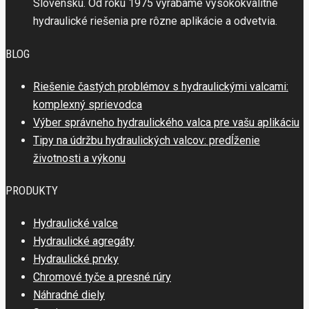
Slovensku. Od roku 1975 vyrábame vysokokvalitné
hydraulické riešenia pre rôzne aplikácie a odvetvia.
BLOG
Riešenie častých problémov s hydraulickými valcami:
komplexný sprievodca
Výber správneho hydraulického valca pre vašu aplikáciu
Tipy na údržbu hydraulických valcov: predĺženie
životnosti a výkonu
PRODUKTY
Hydraulické valce
Hydraulické agregáty
Hydraulické prvky
Chromové tyče a presné rúry
Náhradné diely