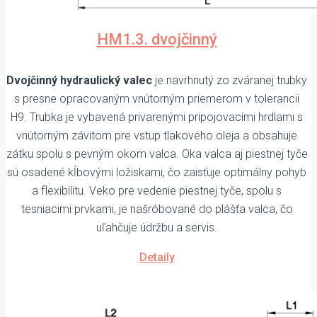
HM1.3. dvojčinný
Dvojčinný hydraulický valec
je navrhnutý zo zváranej trubky
s presne opracovaným vnútorným priemerom v tolerancii
H9. Trubka je vybavená privarenými pripojovacími hrdlami s
vnútorným závitom pre vstup tlakového oleja a obsahuje
zátku spolu s pevným okom valca. Oka valca aj piestnej tyče
sú osadené kĺbovými ložiskami, čo zaisťuje optimálny pohyb
a flexibilitu. Veko pre vedenie piestnej tyče, spolu s
tesniacimi prvkami, je našróbované do plášťa valca, čo
uľahčuje údržbu a servis.
Detaily