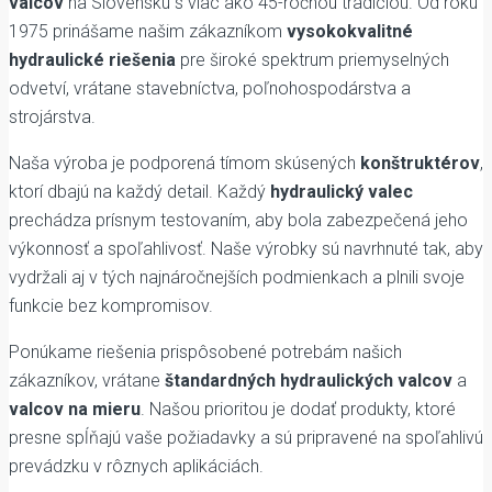
valcov
na Slovensku s viac ako 45-ročnou tradíciou. Od roku
1975 prinášame našim zákazníkom
vysokokvalitné
hydraulické riešenia
pre široké spektrum priemyselných
odvetví, vrátane stavebníctva, poľnohospodárstva a
strojárstva.
Naša výroba je podporená tímom skúsených
konštruktérov
,
ktorí dbajú na každý detail. Každý
hydraulický valec
prechádza prísnym testovaním, aby bola zabezpečená jeho
výkonnosť a spoľahlivosť. Naše výrobky sú navrhnuté tak, aby
vydržali aj v tých najnáročnejších podmienkach a plnili svoje
funkcie bez kompromisov.
Ponúkame riešenia prispôsobené potrebám našich
zákazníkov, vrátane
štandardných hydraulických valcov
a
valcov na mieru
. Našou prioritou je dodať produkty, ktoré
presne spĺňajú vaše požiadavky a sú pripravené na spoľahlivú
prevádzku v rôznych aplikáciách.