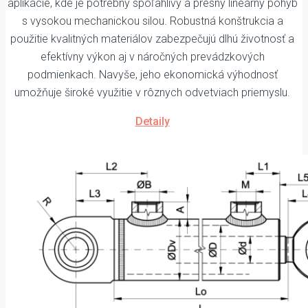
aplikácie, kde je potrebný spoľahlivý a presný lineárny pohyb
s vysokou mechanickou silou. Robustná konštrukcia a
použitie kvalitných materiálov zabezpečujú dlhú životnosť a
efektívny výkon aj v náročných prevádzkových
podmienkach. Navyše, jeho ekonomická výhodnosť
umožňuje široké využitie v rôznych odvetviach priemyslu.
Detaily