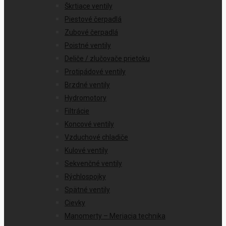
Škrtiace ventily
Piestové čerpadlá
Zubové čerpadlá
Poistné ventily
Deliče / zlučovače prietoku
Protipádové ventily
Brzdné ventily
Hydromotory
Filtrácie
Koncové ventily
Vzduchové chladiče
Kulové ventily
Sekvenčné ventily
Rýchlospojky
Spätné ventily
Cievky
Manomerty – Meriacia technika