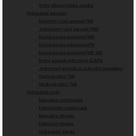
Vtoky, kĺbové ložiská, púzdra
Hydraulické agregáty
Dvojčinný ručný agregát PMI
Jednočinný ručný agregát PMS
Ručná pumpa dvojčinná PMD
Ručná pumpa jednočinná PM
Ručná pumpa dvojčinná PME 580
Nožný agregát jednočinný GLAPN
Jednočinný agregát so zubovým čerpadlom
Ocelová nádrž TNK
Hliníková nádrž TNA
Hydraulické prvky
Manuálne rozdeľovače
Elektronické rozdeľovače
Manuálne výhybky
Elektrické výhybky
Hydraulické zámky