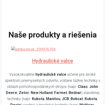
Naše produkty a riešenia
Hydraulické valce
Vysokokvalitné
hydraulické valce
určené pre široké
spektrum priemyselných odvetví, vrátane ťažkej techniky v
oblasti poľnohospodárskych strojov (napr.
Claas
,
John
Deere
,
Zetor
,
New Holland
,
Farmet
,
Bednar
) stavebnej
techniky (napr.
Kubota
,
Manitou
,
JCB
,
Bobcat
,
Kubota
,
Desta
) cestnej a mestskej techniky (napr.
Multicar
,