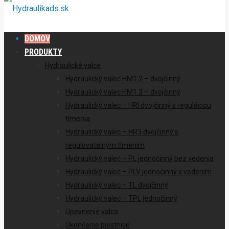
DOMOV
PRODUKTY
Hydraulické valce
Hydraulický valec HM1.2 – dvojčinný
Hydraulický valec HM1.3 – dvojčinný
Hydraulický valec – HRI dvojčinný s reguláciou
tlmenia
Hydraulický valec – HR3 dvojčinný s
regulovatelným tlmením
Hydraulický valec – PL jednočinný bez vedenia
Hydraulický valec – PLV jednočinný s vedením
Hydraulický valec – TL dvojčinný
Hydraulický valec – TPL jednočinný
Upevnenie valca
Ukončenie piestnice