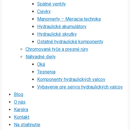
Spätné ventily
Cievky
Manomerty – Meriacia technika
Hydraulické akumulátory
Hydraulické skrutky
Ostatné hydraulické komponenty
Chromované tyče a presné rúry
Náhradné diely
Oká
Tesnenia
Komponenty hydraulických valcov
Vybavenie pre servis hydraulických valcov
Blog
O nás
Kariéra
Kontakt
Na stiahnutie