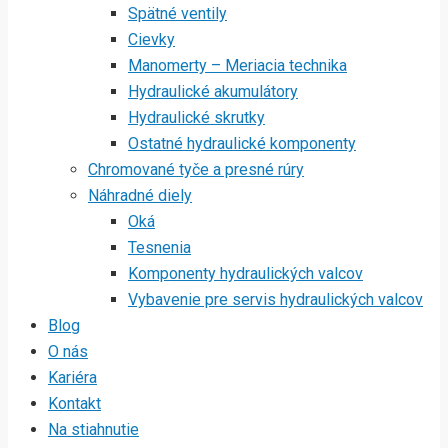
Spätné ventily
Cievky
Manomerty – Meriacia technika
Hydraulické akumulátory
Hydraulické skrutky
Ostatné hydraulické komponenty
Chromované tyče a presné rúry
Náhradné diely
Oká
Tesnenia
Komponenty hydraulických valcov
Vybavenie pre servis hydraulických valcov
Blog
O nás
Kariéra
Kontakt
Na stiahnutie