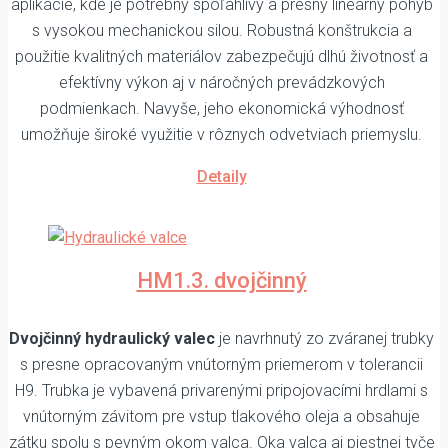
aplikácie, kde je potrebný spoľahlivý a presný lineárny pohyb
s vysokou mechanickou silou. Robustná konštrukcia a
použitie kvalitných materiálov zabezpečujú dlhú životnosť a
efektívny výkon aj v náročných prevádzkových
podmienkach. Navyše, jeho ekonomická výhodnosť
umožňuje široké využitie v rôznych odvetviach priemyslu.
Detaily
HM1.3. dvojčinný
Dvojčinný hydraulický valec
je navrhnutý zo zváranej trubky
s presne opracovaným vnútorným priemerom v tolerancii
H9. Trubka je vybavená privarenými pripojovacími hrdlami s
vnútorným závitom pre vstup tlakového oleja a obsahuje
zátku spolu s pevným okom valca. Oka valca aj piestnej tyče