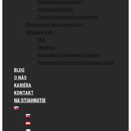
Hydraulické akumulátory
Hydraulické skrutky
Ostatné hydraulické komponenty
Chromované tyče a presné rúry
Náhradné diely
Oká
Tesnenia
Komponenty hydraulických valcov
Vybavenie pre servis hydraulických valcov
BLOG
O NÁS
KARIÉRA
KONTAKT
NA STIAHNUTIE