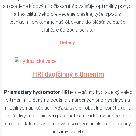
sú osadené kĺbovými ložiskami, čo zaisťuje optimálny pohyb
a flexibilitu. Veko pre vedenie piestnej tyče, spolu s
tesniacimi prvkami, je našróbované do plášťa valca, čo
uľahčuje údržbu a servis.
Detaily
HRI dvojčinný s tlmením
Priamočiary hydromotor HRI
je dvojčinný hydraulický valec
s tlmením, určený na použitie v náročných priemyselných a
mobilných aplikáciách. Vďaka svojej robustnej konštrukcii a
spoľahlivým technickým parametrom je ideálny pre pohon v
strojoch, kde sa vyžaduje vysoká mechanická sila a presný
lineárny pohyb.