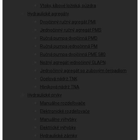
Vtoky, kĺbové ložiská, púzdra
Hydraulické agregáty
Dvojčinný ručný agregát PMI
Jednočinný ručný agregát PMS
Ručná pumpa dvojčinná PMD
Ručná pumpa jednočinná PM
Ručná pumpa dvojčinná PME 580
Nožný agregát jednočinný GLAPN
Jednočinný agregát so zubovým čerpadlom
Ocelová nádrž TNK
Hliníková nádrž TNA
Hydraulické prvky
Manuálne rozdeľovače
Elektronické rozdeľovače
Manuálne výhybky
Elektrické výhybky
Hydraulické zámky