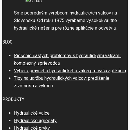
Sme popredným výrobcom hydraulických valcov na
Slovensku. Od roku 1975 vyrábame vysokokvalitné
hydraulické riešenia pre rôzne aplikácie a odvetvia.
BLOG
Riešenie častých problémov s hydraulickými valcami:
komplexný sprievodca
Výber správneho hydraulického valca pre vašu aplikáciu
Tipy na údržbu hydraulických valcov: predĺženie
životnosti a výkonu
PRODUKTY
Hydraulické valce
Hydraulické agregáty
Hydraulické prvky