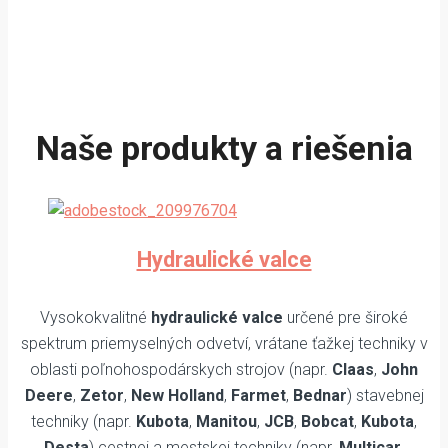
Naše produkty a riešenia
Hydraulické valce
Vysokokvalitné
hydraulické valce
určené pre široké
spektrum priemyselných odvetví, vrátane ťažkej techniky v
oblasti poľnohospodárskych strojov (napr.
Claas
,
John
Deere
,
Zetor
,
New Holland
,
Farmet
,
Bednar
) stavebnej
techniky (napr.
Kubota
,
Manitou
,
JCB
,
Bobcat
,
Kubota
,
Desta
) cestnej a mestskej techniky (napr.
Multicar
,