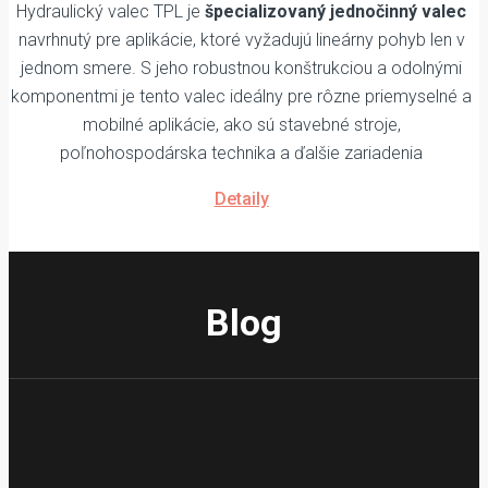
Hydraulický valec TPL je
špecializovaný jednočinný valec
navrhnutý pre aplikácie, ktoré vyžadujú lineárny pohyb len v
jednom smere. S jeho robustnou konštrukciou a odolnými
komponentmi je tento valec ideálny pre rôzne priemyselné a
mobilné aplikácie, ako sú stavebné stroje,
poľnohospodárska technika a ďalšie zariadenia
Detaily
Blog