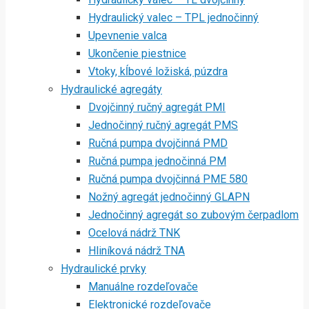
Hydraulický valec – TPL jednočinný
Upevnenie valca
Ukončenie piestnice
Vtoky, kĺbové ložiská, púzdra
Hydraulické agregáty
Dvojčinný ručný agregát PMI
Jednočinný ručný agregát PMS
Ručná pumpa dvojčinná PMD
Ručná pumpa jednočinná PM
Ručná pumpa dvojčinná PME 580
Nožný agregát jednočinný GLAPN
Jednočinný agregát so zubovým čerpadlom
Ocelová nádrž TNK
Hliníková nádrž TNA
Hydraulické prvky
Manuálne rozdeľovače
Elektronické rozdeľovače