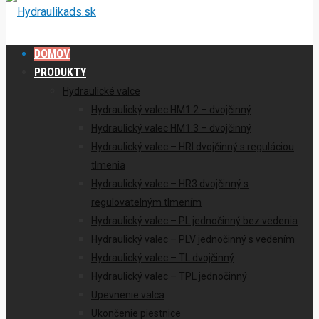
DOMOV
PRODUKTY
Hydraulické valce
Hydraulický valec HM1.2 – dvojčinný
Hydraulický valec HM1.3 – dvojčinný
Hydraulický valec – HRI dvojčinný s reguláciou
tlmenia
Hydraulický valec – HR3 dvojčinný s
regulovatelným tlmením
Hydraulický valec – PL jednočinný bez vedenia
Hydraulický valec – PLV jednočinný s vedením
Hydraulický valec – TL dvojčinný
Hydraulický valec – TPL jednočinný
Upevnenie valca
Ukončenie piestnice