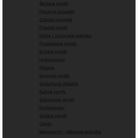
Škrtiace ventily
Piestové čerpadlá
Zubové čerpadlá
Poistné ventily
Deliče / zlučovače prietoku
Protipádové ventily
Brzdné ventily
Hydromotory
Filtrácie
Koncové ventily
Vzduchové chladiče
Kulové ventily
Sekvenčné ventily
Rýchlospojky
Spätné ventily
Cievky
Manomerty – Meriacia technika