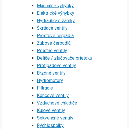
Manuálne výhybky
Elektrické výhybky
Hydraulické zámky
Škrtiace ventily
Piestové čerpadlá
Zubové čerpadlá
Poistné ventily
Deliče / zlučovače prietoku
Protipádové ventily
Brzdné ventily
Hydromotory
Filtrácie
Koncové ventily
Vzduchové chladiče
Kulové ventily
Sekvenčné ventily
Rýchlospojky