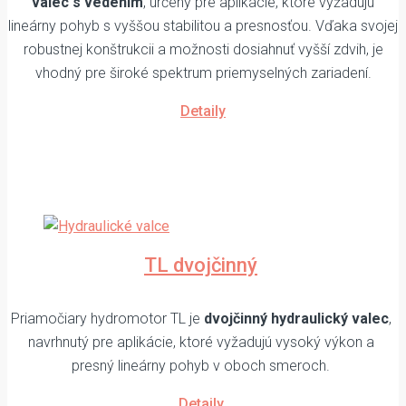
valec s vedením
, určený pre aplikácie, ktoré vyžadujú
lineárny pohyb s vyššou stabilitou a presnosťou. Vďaka svojej
robustnej konštrukcii a možnosti dosiahnuť vyšší zdvih, je
vhodný pre široké spektrum priemyselných zariadení.
Detaily
TL dvojčinný
Priamočiary hydromotor TL je
dvojčinný hydraulický valec
,
navrhnutý pre aplikácie, ktoré vyžadujú vysoký výkon a
presný lineárny pohyb v oboch smeroch.
Detaily