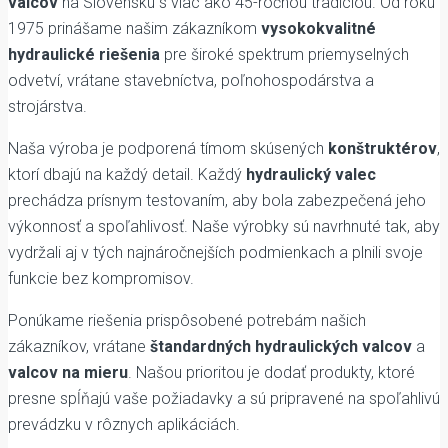
valcov
na Slovensku s viac ako 45-ročnou tradíciou. Od roku
1975 prinášame našim zákazníkom
vysokokvalitné
hydraulické riešenia
pre široké spektrum priemyselných
odvetví, vrátane stavebníctva, poľnohospodárstva a
strojárstva.
Naša výroba je podporená tímom skúsených
konštruktérov
,
ktorí dbajú na každý detail. Každý
hydraulický valec
prechádza prísnym testovaním, aby bola zabezpečená jeho
výkonnosť a spoľahlivosť. Naše výrobky sú navrhnuté tak, aby
vydržali aj v tých najnáročnejších podmienkach a plnili svoje
funkcie bez kompromisov.
Ponúkame riešenia prispôsobené potrebám našich
zákazníkov, vrátane
štandardných hydraulických valcov
a
valcov na mieru
. Našou prioritou je dodať produkty, ktoré
presne spĺňajú vaše požiadavky a sú pripravené na spoľahlivú
prevádzku v rôznych aplikáciách.