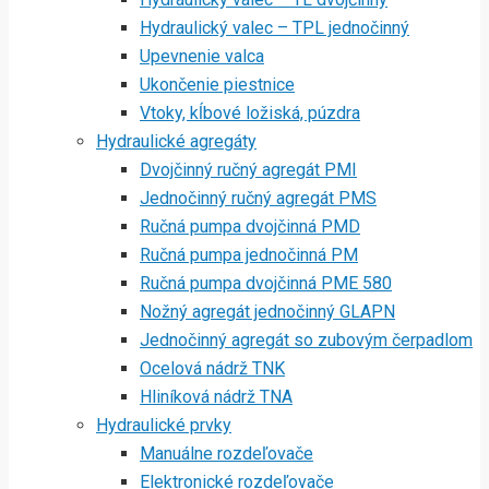
Hydraulický valec – TPL jednočinný
Upevnenie valca
Ukončenie piestnice
Vtoky, kĺbové ložiská, púzdra
Hydraulické agregáty
Dvojčinný ručný agregát PMI
Jednočinný ručný agregát PMS
Ručná pumpa dvojčinná PMD
Ručná pumpa jednočinná PM
Ručná pumpa dvojčinná PME 580
Nožný agregát jednočinný GLAPN
Jednočinný agregát so zubovým čerpadlom
Ocelová nádrž TNK
Hliníková nádrž TNA
Hydraulické prvky
Manuálne rozdeľovače
Elektronické rozdeľovače