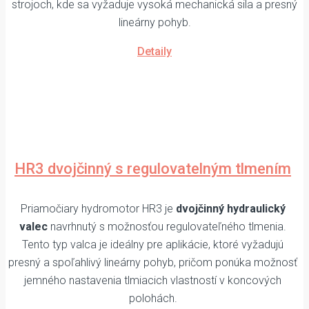
strojoch, kde sa vyžaduje vysoká mechanická sila a presný
lineárny pohyb.
Detaily
HR3 dvojčinný s regulovatelným tlmením
Priamočiary hydromotor HR3 je
dvojčinný hydraulický
valec
navrhnutý s možnosťou regulovateľného tlmenia.
Tento typ valca je ideálny pre aplikácie, ktoré vyžadujú
presný a spoľahlivý lineárny pohyb, pričom ponúka možnosť
jemného nastavenia tlmiacich vlastností v koncových
polohách.