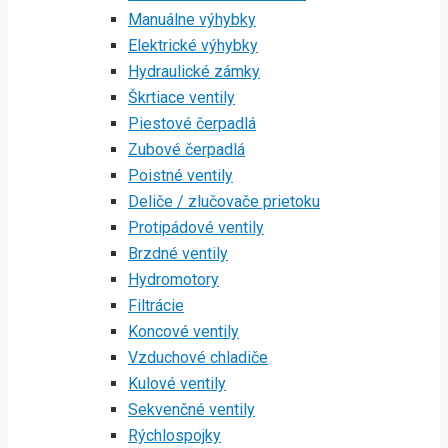
Manuálne výhybky
Elektrické výhybky
Hydraulické zámky
Škrtiace ventily
Piestové čerpadlá
Zubové čerpadlá
Poistné ventily
Deliče / zlučovače prietoku
Protipádové ventily
Brzdné ventily
Hydromotory
Filtrácie
Koncové ventily
Vzduchové chladiče
Kulové ventily
Sekvenčné ventily
Rýchlospojky