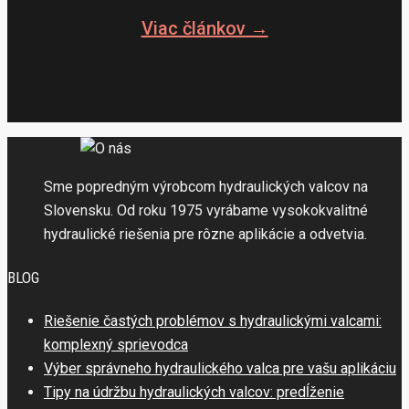
Viac článkov →
Sme popredným výrobcom hydraulických valcov na
Slovensku. Od roku 1975 vyrábame vysokokvalitné
hydraulické riešenia pre rôzne aplikácie a odvetvia.
BLOG
Riešenie častých problémov s hydraulickými valcami:
komplexný sprievodca
Výber správneho hydraulického valca pre vašu aplikáciu
Tipy na údržbu hydraulických valcov: predĺženie