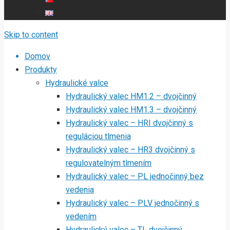
Skip to content
Domov
Produkty
Hydraulické valce
Hydraulický valec HM1.2 – dvojčinný
Hydraulický valec HM1.3 – dvojčinný
Hydraulický valec – HRI dvojčinný s
reguláciou tlmenia
Hydraulický valec – HR3 dvojčinný s
regulovatelným tlmením
Hydraulický valec – PL jednočinný bez
vedenia
Hydraulický valec – PLV jednočinný s
vedením
Hydraulický valec – TL dvojčinný