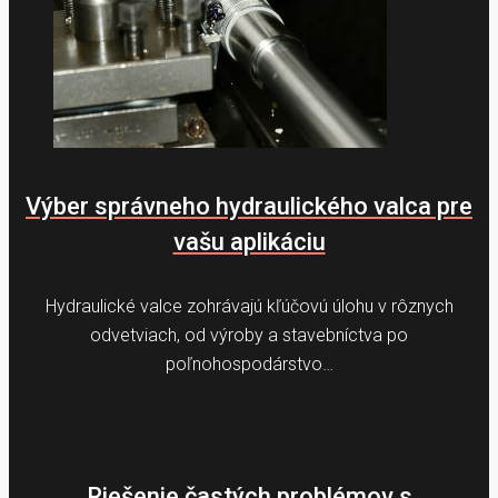
Výber správneho hydraulického valca pre
vašu aplikáciu
Hydraulické valce zohrávajú kľúčovú úlohu v rôznych
odvetviach, od výroby a stavebníctva po
poľnohospodárstvo…
Riešenie častých problémov s