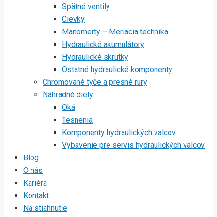
Spätné ventily
Cievky
Manomerty – Meriacia technika
Hydraulické akumulátory
Hydraulické skrutky
Ostatné hydraulické komponenty
Chromované tyče a presné rúry
Náhradné diely
Oká
Tesnenia
Komponenty hydraulických valcov
Vybavenie pre servis hydraulických valcov
Blog
O nás
Kariéra
Kontakt
Na stiahnutie