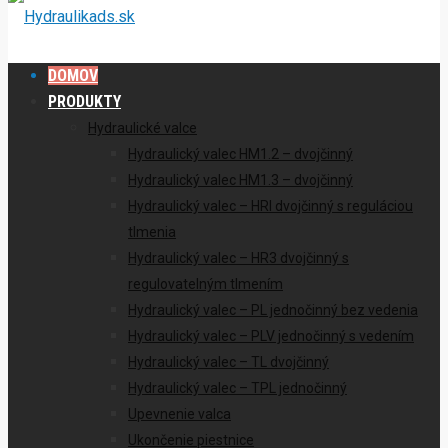
DOMOV
PRODUKTY
Hydraulické valce
Hydraulický valec HM1.2 – dvojčinný
Hydraulický valec HM1.3 – dvojčinný
Hydraulický valec – HRI dvojčinný s reguláciou
tlmenia
Hydraulický valec – HR3 dvojčinný s
regulovatelným tlmením
Hydraulický valec – PL jednočinný bez vedenia
Hydraulický valec – PLV jednočinný s vedením
Hydraulický valec – TL dvojčinný
Hydraulický valec – TPL jednočinný
Upevnenie valca
Ukončenie piestnice