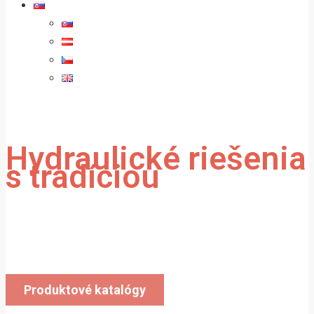
Hydraulické riešenia
s tradíciou
Vyrábame a dodávame hydraulické valce
do celej Európy.
Produktové katalógy