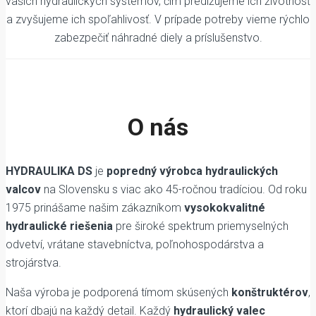
vašich hydraulických systémov, čím predlžujeme ich životnosť
a zvyšujeme ich spoľahlivosť. V prípade potreby vieme rýchlo
zabezpečiť náhradné diely a príslušenstvo.
O nás
HYDRAULIKA DS
je
popredný výrobca hydraulických
valcov
na Slovensku s viac ako 45-ročnou tradíciou. Od roku
1975 prinášame našim zákazníkom
vysokokvalitné
hydraulické riešenia
pre široké spektrum priemyselných
odvetví, vrátane stavebníctva, poľnohospodárstva a
strojárstva.
Naša výroba je podporená tímom skúsených
konštruktérov
,
ktorí dbajú na každý detail. Každý
hydraulický valec