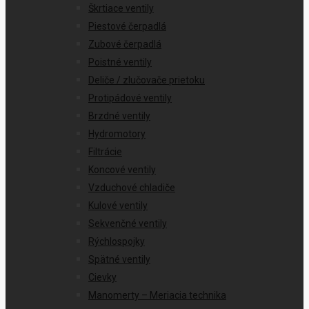
Škrtiace ventily
Piestové čerpadlá
Zubové čerpadlá
Poistné ventily
Deliče / zlučovače prietoku
Protipádové ventily
Brzdné ventily
Hydromotory
Filtrácie
Koncové ventily
Vzduchové chladiče
Kulové ventily
Sekvenčné ventily
Rýchlospojky
Spätné ventily
Cievky
Manomerty – Meriacia technika