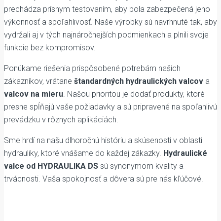
prechádza prísnym testovaním, aby bola zabezpečená jeho
výkonnosť a spoľahlivosť. Naše výrobky sú navrhnuté tak, aby
vydržali aj v tých najnáročnejších podmienkach a plnili svoje
funkcie bez kompromisov.
Ponúkame riešenia prispôsobené potrebám našich
zákazníkov, vrátane
štandardných hydraulických valcov
a
valcov na mieru
. Našou prioritou je dodať produkty, ktoré
presne spĺňajú vaše požiadavky a sú pripravené na spoľahlivú
prevádzku v rôznych aplikáciách.
Sme hrdí na našu dlhoročnú históriu a skúsenosti v oblasti
hydrauliky, ktoré vnášame do každej zákazky.
Hydraulické
valce od HYDRAULIKA DS
sú synonymom kvality a
trvácnosti. Vaša spokojnosť a dôvera sú pre nás kľúčové.