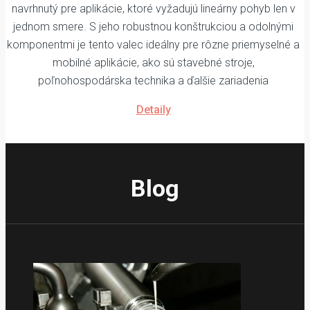
navrhnutý pre aplikácie, ktoré vyžadujú lineárny pohyb len v
jednom smere. S jeho robustnou konštrukciou a odolnými
komponentmi je tento valec ideálny pre rôzne priemyselné a
mobilné aplikácie, ako sú stavebné stroje,
poľnohospodárska technika a ďalšie zariadenia
Detaily
Blog