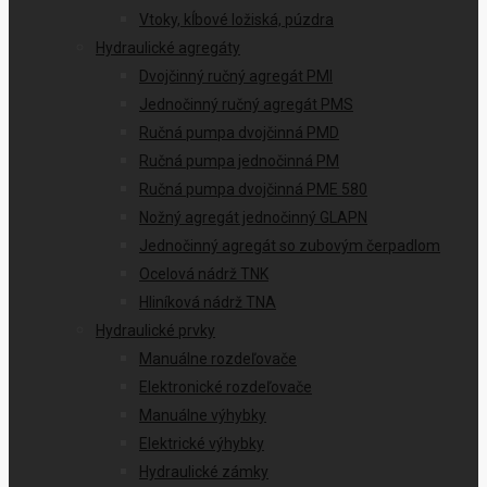
Vtoky, kĺbové ložiská, púzdra
Hydraulické agregáty
Dvojčinný ručný agregát PMI
Jednočinný ručný agregát PMS
Ručná pumpa dvojčinná PMD
Ručná pumpa jednočinná PM
Ručná pumpa dvojčinná PME 580
Nožný agregát jednočinný GLAPN
Jednočinný agregát so zubovým čerpadlom
Ocelová nádrž TNK
Hliníková nádrž TNA
Hydraulické prvky
Manuálne rozdeľovače
Elektronické rozdeľovače
Manuálne výhybky
Elektrické výhybky
Hydraulické zámky