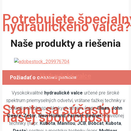
Potrebujete špecialn
hydraulického valca?
Naše produkty a riešenia
Vyrábame atypické hydraulické
valce na objednávku.
Hydraulické valce
Požiadať o cennovú ponuku
Vysokokvalitné
hydraulické valce
určené pre široké
spektrum priemyselných odvetví, vrátane ťažkej techniky v
Stante sa súčasťou
oblasti poľnohospodárskych strojov (napr.
Claas
,
John
našej spoločnosti
Deere
,
Zetor
,
New Holland
,
Farmet
,
Bednar
) stavebnej
techniky (napr.
Kubota
,
Manitou
,
JCB
,
Bobcat
,
Kubota
,
Desta
) cestnej a mestskej techniky (napr.
Multicar
,