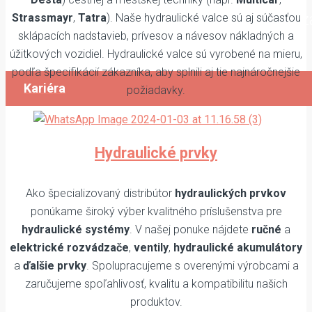
Prezrite si naše voľné pozície a v prípade 
Strassmayr
,
Tatra
). Naše hydraulické valce sú aj súčasťou
sklápacích nadstavieb, prívesov a návesov nákladných a
nás kontaktujte.
úžitkových vozidiel. Hydraulické valce sú vyrobené na mieru,
podľa špecifikácií zákazníka, aby splnili aj tie najnáročnejšie
Kariéra
požiadavky.
Hydraulické prvky
Ako špecializovaný distribútor
hydraulických prvkov
ponúkame široký výber kvalitného príslušenstva pre
hydraulické systémy
. V našej ponuke nájdete
ručné
a
elektrické rozvádzače
,
ventily
,
hydraulické akumulátory
a
ďalšie prvky
. Spolupracujeme s overenými výrobcami a
zaručujeme spoľahlivosť, kvalitu a kompatibilitu našich
produktov.