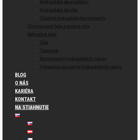
Hydraulické akumulátory
Hydraulické skrutky
Ostatné hydraulické komponenty
Chromované tyče a presné rúry
Náhradné diely
Oká
Tesnenia
Komponenty hydraulických valcov
Vybavenie pre servis hydraulických valcov
BLOG
O NÁS
KARIÉRA
KONTAKT
NA STIAHNUTIE