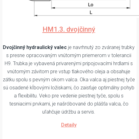
HM1.3. dvojčinný
Dvojčinný hydraulický valec
je navrhnutý zo zváranej trubky
s presne opracovaným vnútorným priemerom v tolerancii
H9. Trubka je vybavená privarenými pripojovacími hrdlami s
vnútorným závitom pre vstup tlakového oleja a obsahuje
zátku spolu s pevným okom valca. Oka valca aj piestnej tyče
sú osadené kĺbovými ložiskami, čo zaisťuje optimálny pohyb
a flexibilitu. Veko pre vedenie piestnej tyče, spolu s
tesniacimi prvkami, je našróbované do plášťa valca, čo
uľahčuje údržbu a servis.
Detaily