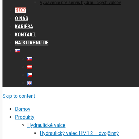
Vybavenie pre servis hydraulických valcov
BLOG
O NÁS
KARIÉRA
KONTAKT
NA STIAHNUTIE
Skip to content
Domov
Produkty
Hydraulické valce
Hydraulický valec HM1.2 – dvojčinný