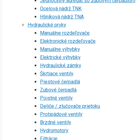
Jednočinný agregát so zubovým čerpadlom
Ocelová nádrž TNK
Hliníková nádrž TNA
Hydraulické prvky
Manuálne rozdeľovače
Elektronické rozdeľovače
Manuálne výhybky
Elektrické výhybky
Hydraulické zámky
Škrtiace ventily
Piestové čerpadlá
Zubové čerpadlá
Poistné ventily
Deliče / zlučovače prietoku
Protipádové ventily
Brzdné ventily
Hydromotory
Filtrácie