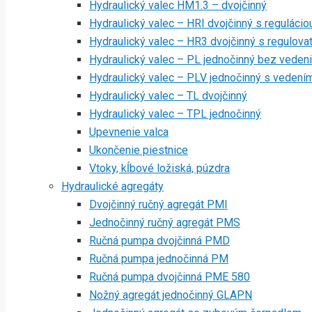
Hydraulický valec HM1.3 – dvojčinný
Hydraulický valec – HRI dvojčinný s regulácio
Hydraulický valec – HR3 dvojčinný s regulov
Hydraulický valec – PL jednočinný bez veden
Hydraulický valec – PLV jednočinný s vedení
Hydraulický valec – TL dvojčinný
Hydraulický valec – TPL jednočinný
Upevnenie valca
Ukončenie piestnice
Vtoky, kĺbové ložiská, púzdra
Hydraulické agregáty
Dvojčinný ručný agregát PMI
Jednočinný ručný agregát PMS
Ručná pumpa dvojčinná PMD
Ručná pumpa jednočinná PM
Ručná pumpa dvojčinná PME 580
Nožný agregát jednočinný GLAPN