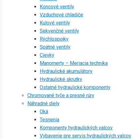
Koncové ventily
Vzduchové chladiče
Kulové ventily
Sekvenčné ventily
Rýchlospojky
Spätné ventily
Cievky
Manomerty – Meriacia technika
Hydraulické akumulátory
Hydraulické skrutky
Ostatné hydraulické komponenty
Chromované tyče a presné rúry
Náhradné diely
Oká
Tesnenia
Komponenty hydraulických valcov
Vybavenie pre servis hydraulických valcov