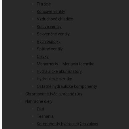
Filtrácie
Koncové ventily
Vzduchové chladiče
Kulové ventily
Sekvenčné ventily
Rýchlospojky
Spätné ventily
Cievky
Manomerty – Meriacia technika
Hydraulické akumulátory
Hydraulické skrutky
Ostatné hydraulické komponenty
Chromované tyče a presné rúry
Náhradné diely
Oká
Tesnenia
Komponenty hydraulických valcov