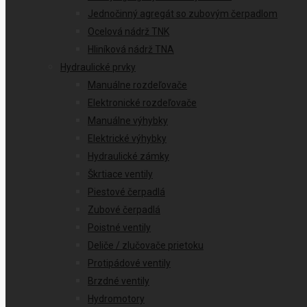
Jednočinný agregát so zubovým čerpadlom
Ocelová nádrž TNK
Hliníková nádrž TNA
Hydraulické prvky
Manuálne rozdeľovače
Elektronické rozdeľovače
Manuálne výhybky
Elektrické výhybky
Hydraulické zámky
Škrtiace ventily
Piestové čerpadlá
Zubové čerpadlá
Poistné ventily
Deliče / zlučovače prietoku
Protipádové ventily
Brzdné ventily
Hydromotory