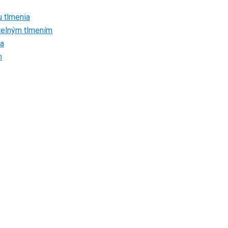
u tlmenia
atelným tlmením
ia
m