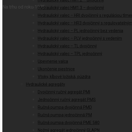
Hydraulický valec HM1.2 – dvojčinný
Na trhu od roku 1975
Hydraulický valec HM1.3 – dvojčinný
Hydraulický valec – HRI dvojčinný s reguláciou tlme
Hydraulický valec – HR3 dvojčinný s regulovateln
Hydraulický valec – PL jednočinný bez vedenia
Hydraulický valec – PLV jednočinný s vedením
Hydraulický valec – TL dvojčinný
Hydraulický valec – TPL jednočinný
Upevnenie valca
Ukončenie piestnice
Vtoky, kĺbové ložiská, púzdra
Hydraulické agregáty
Dvojčinný ručný agregát PMI
Jednočinný ručný agregát PMS
Ručná pumpa dvojčinná PMD
Ručná pumpa jednočinná PM
Ručná pumpa dvojčinná PME 580
Nožný agregát jednočinný GLAPN