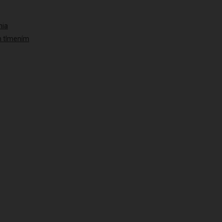
nia
ým tlmením